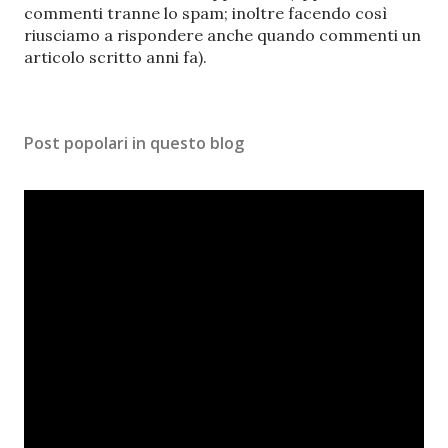
a
commenti tranne lo spam; inoltre facendo così
u
riusciamo a rispondere anche quando commenti un
n
articolo scritto anni fa).
c
o
m
Post popolari in questo blog
m
e
n
t
o