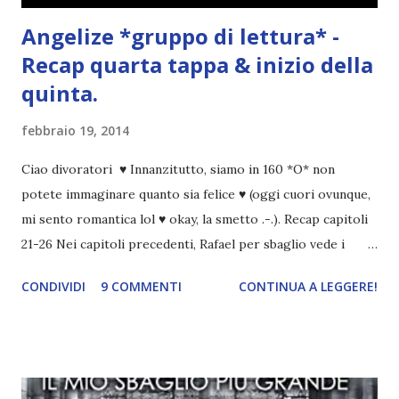
Angelize *gruppo di lettura* -
Recap quarta tappa & inizio della
quinta.
febbraio 19, 2014
Ciao divoratori ♥ Innanzitutto, siamo in 160 *O* non
potete immaginare quanto sia felice ♥ (oggi cuori ovunque,
mi sento romantica lol ♥ okay, la smetto .-.). Recap capitoli
21-26 Nei capitoli precedenti, Rafael per sbaglio vede i
ricordi di Haniel e i due litigano. In seguito, i mezzi angeli si
CONDIVIDI
9 COMMENTI
CONTINUA A LEGGERE!
incontrano e Hesediel mostra loro come combattere i puri.
Alcuni sono increduli, altri incerti che sia una buona
idea..fatto sta' che si mettono all'opera. Ma è proprio
quando stanno iniziando ad avere dei risultati che spunta un
angelo puro, Elemiah. Ma, a differenza di cosa pensano,