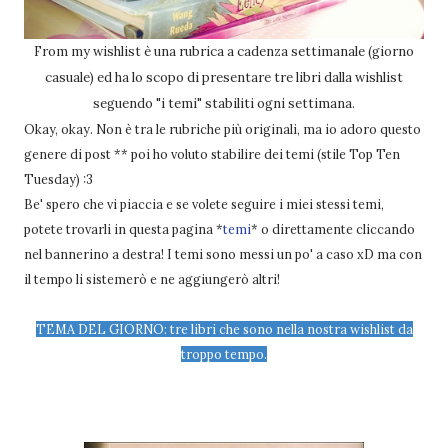
From my wishlist è una rubrica a cadenza settimanale (giorno
casuale) ed ha lo scopo di presentare tre libri dalla wishlist
seguendo "i temi" stabiliti ogni settimana.
Okay, okay. Non è tra le rubriche più originali, ma io adoro questo
genere di post ** poi ho voluto stabilire dei temi (stile Top Ten
Tuesday) :3
Be' spero che vi piaccia e se volete seguire i miei stessi temi,
potete trovarli in questa pagina *
temi
* o direttamente cliccando
nel bannerino a destra! I temi sono messi un po' a caso xD ma con
il tempo li sistemerò e ne aggiungerò altri!
TEMA DEL GIORNO: tre libri che sono nella nostra wishlist da
troppo tempo.