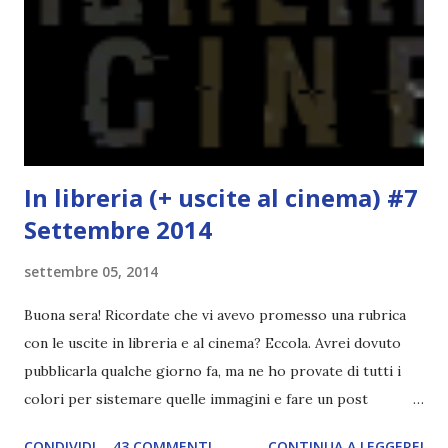
l'elemento fondamentale. Un libro sulle sirene, un libro con
protagonisti dei surfisti.. un libro importante nella storia
della letteratura australiana, neozelandese, ecc . l'Oceania
è ricca di natura! Leggete un libro con una cover molto, ...
In libreria (+ uscite al cinema) #7
Settembre 2014
settembre 05, 2014
Buona sera! Ricordate che vi avevo promesso una rubrica
con le uscite in libreria e al cinema? Eccola. Avrei dovuto
pubblicarla qualche giorno fa, ma ne ho provate di tutti i
colori per sistemare quelle immagini e fare un post
ordinato! Ora finalmente ci sono riuscita! IN LIBRERIA Per
CONDIVIDI
43 COMMENTI
CONTINUA A LEGGERE!