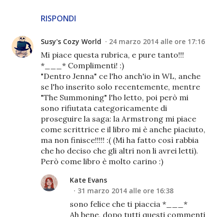
RISPONDI
Susy's Cozy World
24 marzo 2014 alle ore 17:16
Mi piace questa rubrica, e pure tanto!!!
*___* Complimenti! :)
"Dentro Jenna" ce l'ho anch'io in WL, anche
se l'ho inserito solo recentemente, mentre
"The Summoning" l'ho letto, poi però mi
sono rifiutata categoricamente di
proseguire la saga: la Armstrong mi piace
come scrittrice e il libro mi è anche piaciuto,
ma non finisce!!!!! :( (Mi ha fatto così rabbia
che ho deciso che gli altri non li avrei letti).
Però come libro è molto carino :)
Kate Evans
31 marzo 2014 alle ore 16:38
sono felice che ti piaccia *___*
Ah bene, dopo tutti questi commenti