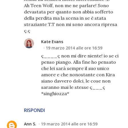
Ah Teen Wolf, non me ne parlare! Sono
devastata per quanto non abbia sofferto
della perdita ma la scena in se è stata
straziante T.T non mi sono ancora ripresa
ç.ç
Kate Evans
19 marzo 2014 alle ore 16:59
ç____ç non mi dire niente! io se ci
penso piango. Alla fine ho pensato
che lei sarà sempre il suo unico
amore e che nonostante con Kira
siano davvero dolci, le cose non
saranno mai le stesse ç___ç
*singhiozza*
RISPONDI
Ann S.
19 marzo 2014 alle ore 16:59