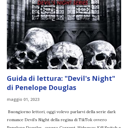
l'angelo non ha intenzione di fare una strage, piuttosto è lì
per avvertili che Mikael non è più "l'angelo puro" che
credono e che potrebbe aver ucciso altri mezzi angeli, tipo
Rafael. A quelle parole, Haniel seguito da altri ibridi, si reca
nell'appartamento, senza risultati. Infine cercano nella
chiesetta. Lì trovano Rafael alle prese con gli angeli puri,
ma questa volta ...
Guida di lettura: "Devil's Night"
di Penelope Douglas
maggio 01, 2023
Buongiorno lettori, oggi volevo parlarvi della serie dark
romance Devil’s Night della regina di TikTok ovvero
Penelope Douglas , ovvero Corrupt, Hideaway, Kill Switch e