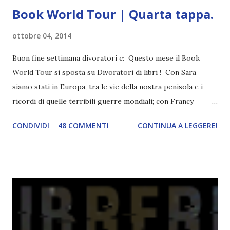
Book World Tour | Quarta tappa.
ottobre 04, 2014
Buon fine settimana divoratori c: Questo mese il Book
World Tour si sposta su Divoratori di libri ! Con Sara
siamo stati in Europa, tra le vie della nostra penisola e i
ricordi di quelle terribili guerre mondiali; con Francy
abbiamo esplorato i territori asiatici; con Mel e Mys
CONDIVIDI
48 COMMENTI
CONTINUA A LEGGERE!
abbiamo vagato nella savana. Ora preparate le valigie che si
va in OCEANIA ! Se volete rinfrescarvi la memoria, potete
trovare le regole nel post introduttivo , mentre la classifica
potete trovarla a questo link . Adesso passiamo agli
obiettivi! OBIETTIVI Iniziamo con un obiettivo facile facile:
un libro ambientato in Australia . Mare, mare, mare !
L'Oceania è circondata dal mare! Un libro nel quale il mare è