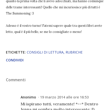
quanto la prima volta che li avevo adocchiati, ma hanno comunque
delle trame interessanti! Quello che mi incuriosisce più di tutti è
The Summoning :3
Adesso è il vostro turno! Fatemi sapere quale tra questi libri avete
letto, qual è il più bello, se me lo consigliate o meno!
ETICHETTE:
CONSIGLI DI LETTURA
RUBRICHE
CONDIVIDI
Commenti
Anonimo
19 marzo 2014 alle ore 16:53
Mi ispirano tutti, veramente! *--* Dentro
Jenna mi sembra molto interessante :D