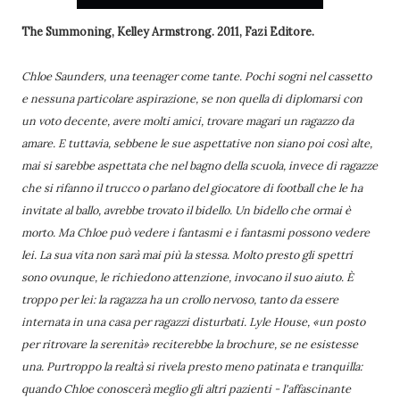
The Summoning, Kelley Armstrong. 2011, Fazi Editore.
Chloe Saunders, una teenager come tante. Pochi sogni nel cassetto
e nessuna particolare aspirazione, se non quella di diplomarsi con
un voto decente, avere molti amici, trovare magari un ragazzo da
amare. E tuttavia, sebbene le sue aspettative non siano poi così alte,
mai si sarebbe aspettata che nel bagno della scuola, invece di ragazze
che si rifanno il trucco o parlano del giocatore di football che le ha
invitate al ballo, avrebbe trovato il bidello. Un bidello che ormai è
morto. Ma Chloe può vedere i fantasmi e i fantasmi possono vedere
lei. La sua vita non sarà mai più la stessa. Molto presto gli spettri
sono ovunque, le richiedono attenzione, invocano il suo aiuto. È
troppo per lei: la ragazza ha un crollo nervoso, tanto da essere
internata in una casa per ragazzi disturbati. Lyle House, «un posto
per ritrovare la serenità» reciterebbe la brochure, se ne esistesse
una. Purtroppo la realtà si rivela presto meno patinata e tranquilla:
quando Chloe conoscerà meglio gli altri pazienti - l'affascinante