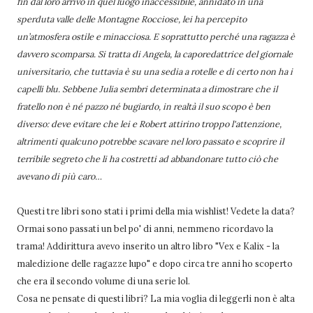
fin dal loro arrivo in quel luogo inaccessibile, annidato in una
sperduta valle delle Montagne Rocciose, lei ha percepito
un’atmosfera ostile e minacciosa. E soprattutto perché una ragazza è
davvero scomparsa. Si tratta di Angela, la caporedattrice del giornale
universitario, che tuttavia è su una sedia a rotelle e di certo non ha i
capelli blu. Sebbene Julia sembri determinata a dimostrare che il
fratello non è né pazzo né bugiardo, in realtà il suo scopo è ben
diverso: deve evitare che lei e Robert attirino troppo l'attenzione,
altrimenti qualcuno potrebbe scavare nel loro passato e scoprire il
terribile segreto che li ha costretti ad abbandonare tutto ciò che
avevano di più caro…
Questi tre libri sono stati i primi della mia wishlist! Vedete la data?
Ormai sono passati un bel po' di anni, nemmeno ricordavo la
trama! Addirittura avevo inserito un altro libro "Vex e Kalix - la
maledizione delle ragazze lupo" e dopo circa tre anni ho scoperto
che era il secondo volume di una serie lol.
Cosa ne pensate di questi libri? La mia voglia di leggerli non è alta