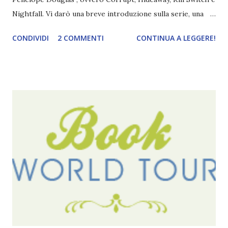
Nightfall. Vi darò una breve introduzione sulla serie, una
spiegazione dei personaggi principali e l’ordine di lettura ,
CONDIVIDI
2 COMMENTI
CONTINUA A LEGGERE!
e anche un breve commento sui libri singoli. I libri sono in
ordine di lettura, in modo che sappiate esattamente dove
iniziare, come continuare e soprattutto dove finire con la
storia dei Cavalieri! Titolo: Corrupt - Il mio sbaglio più
grande (Devil's Night 1#) Autrice : Penelope Douglas
Pagine: 448 Editore: Newton Compton Editori
Pubblicazione: 10 Gennaio 2023 Traduttore: Laura Lancini
Trama: “Si chiama Michael Crist. È il fratello maggiore del
mio ragazzo ed è come quei film dell'orrore che guardi
coprendoti gli occhi. È bellissimo, forte, e assolutamente
terrificante. Non mi vede neppure. Ma io l'ho notato. L'ho
visto, l'ho sentito. Le cose che ha fatto, i misfatti ch...