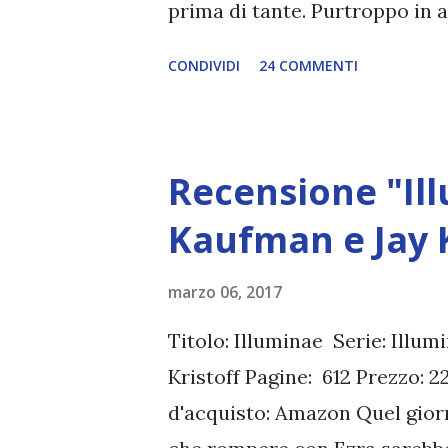
prima di tante. Purtroppo in
pazzeschi (dalle cinque alle s
CONDIVIDI
24 COMMENTI
suicidarmi) e la sera (ma anch
uso. E purtroppo sarà così pe
sono qui per parlarvi di quest
Recensione "Il
cambiata in quattro anni di bl
Kaufman e Jay K
marzo 06, 2017
Titolo: Illuminae Serie: Illum
Kristoff Pagine: 612 Prezzo: 
d'acquisto: Amazon Quel giorn