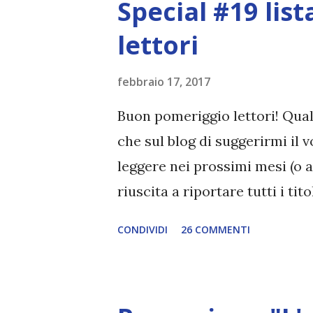
Special #19 lista
lettori
febbraio 17, 2017
Buon pomeriggio lettori! Qual
che sul blog di suggerirmi il v
leggere nei prossimi mesi (o 
riuscita a riportare tutti i ti
LISTA DEI LIBRI PREFERITI DAI
CONDIVIDI
26 COMMENTI
leggero, Lorenzo Marone consig
Mabel ovvero l'arte della Fal
Martina C. 3. Il tuo meravigli