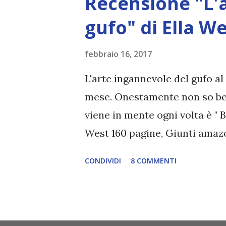
Recensione "L'
Pamy 4. La collina dei conigli
prezzo dell'amore, R.K. Lilley 
gufo" di Ella W
Anelli ( La compagnia dell'anell
febbraio 16, 2017
consigliato da Saji Connor e M
letto qualche annetto fa, ma 
L'arte ingannevole del gufo a
comunque avevo intenz...
mese. Onestamente non so ben
viene in mente ogni volta è " B
West 160 pagine, Giunti amazo
addentra nel bosco dietro casa
CONDIVIDI
8 COMMENTI
impedisce di esporsi anche al
compagni sono impegnati con l
suonare, e quando loro vanno a
alberi del suo bosco, in compag