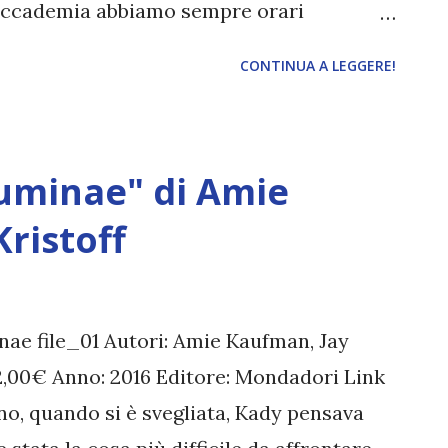
 accademia abbiamo sempre orari
ette ore a materia e io dopo due vorrei
CONTINUA A LEGGERE!
e il pomeriggio) il mio cervello è fuori
r i prossimi tre-quattro mesi. Ma non
o, ma di come io, lettrice e blogger, sono
luminae" di Amie
ogging.
ristoff
inae file_01 Autori: Amie Kaufman, Jay
22,00€ Anno: 2016 Editore: Mondadori Link
o, quando si è svegliata, Kady pensava