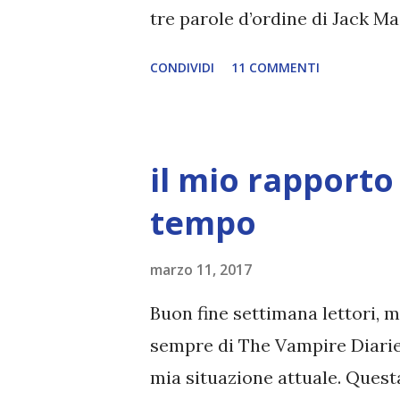
tre parole d’ordine di Jack Ma
custodito: Jack non riesce a r
CONDIVIDI
11 COMMENTI
Nemmeno quello dei suoi genito
si è dovuto impegnare molto p
esercitato per anni nell’impos
il mio rapporto c
conoscere davvero nessuno, di
E finora è riuscito a cavarse
tempo
inaspettata quando Jack vede 
marzo 11, 2017
come le altre ragazze. Libby 
dell’universo: un passato diffi
Buon fine settimana lettori, m
accettata dai suoi compagni d
sempre di The Vampire Diaries 
davanti agli amici...
mia situazione attuale. Quest