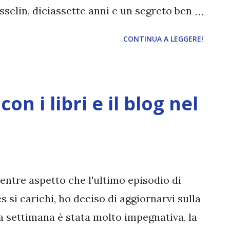
sselin, diciassette anni e un segreto ben
iconoscere il volto delle persone.
CONTINUA A LEGGERE!
ri, o quello dei suoi fratelli. Per questo
er diventare Mister Popolarità. Si è
sibile arte di conoscere tutti senza
on i libri e il blog nel
 farsi amare senza amare a propria volta.
la. Ma le cose prendono una piega
per la prima volta Libby. Libby che non è
che porta addosso tutto il peso
cile e tanti, troppi chili per poter essere
entre aspetto che l'ultimo episodio di
i scuola. Un giorno, per non sfigurare
si carichi, ho deciso di aggiornarvi sulla
a settimana è stata molto impegnativa, la