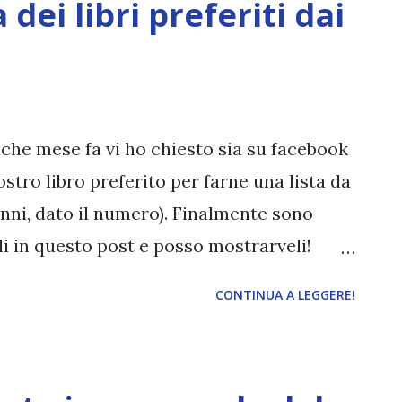
 dei libri preferiti dai
che mese fa vi ho chiesto sia su facebook
ostro libro preferito per farne una lista da
anni, dato il numero). Finalmente sono
toli in questo post e posso mostrarveli!
 LETTORI 1. La tristezza ha il sonno
CONTINUA A LEGGERE!
liato da Elia Un'ora di sole blog 2. Io e
coneria, Helen MacDonald consigliato da
oso silenzio, Katja Millay consigliato da