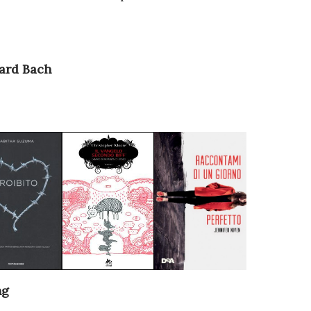
hard Bach
ng