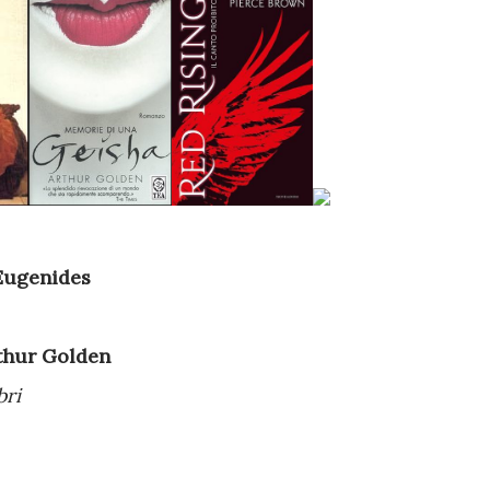
 Eugenides
thur Golden
bri