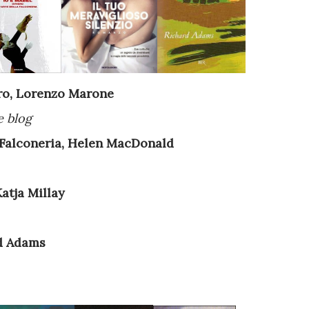
gero, Lorenzo Marone
e blog
la Falconeria, Helen MacDonald
Katja Millay
rd Adams