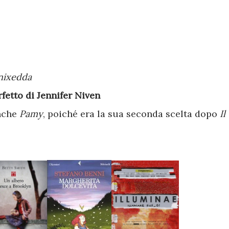
enixedda
fetto di Jennifer Niven
nche
Pamy
, poiché era la sua seconda scelta dopo
Il