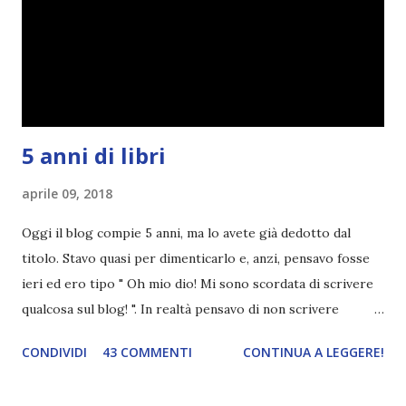
5 anni di libri
aprile 09, 2018
Oggi il blog compie 5 anni, ma lo avete già dedotto dal
titolo. Stavo quasi per dimenticarlo e, anzi, pensavo fosse
ieri ed ero tipo " Oh mio dio! Mi sono scordata di scrivere
qualcosa sul blog! ". In realtà pensavo di non scrivere
completamente niente perché i 'blogversary' stanno
CONDIVIDI
43 COMMENTI
CONTINUA A LEGGERE!
diventando un po' come i miei compleanni. Semplicemente
mi scoccia festeggiarli perché tanto ogni anno dico sempre