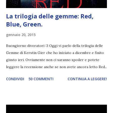
La trilogia delle gemme: Red,
Blue, Green.
gennaio 20, 2015
Buongiorno divoratori :3 Oggi vi parlo della trilogia delle
Gemme di Kerstin Gier che ho iniziato a dicembre e finito
giusto ieri. Ovviamente non ci saranno spoiler e potete
leggere la recensione anche se non avete ancora letto Red.
Per le trame dei libri cliccate sulle cover :3 Red, Blue e
CONDIVIDI
50 COMMENTI
CONTINUA A LEGGERE!
Green sono state delle letture molto piacevoli ma non
nego il fatto che le mie aspettative sono state un po'
deluse. Ho sempre letto recensioni positivissime e su GR il
rating più basso è di tipo quattro stelline o_o. Perciò
potete capire le mie aspettative! Innanzitutto, se la Gier o