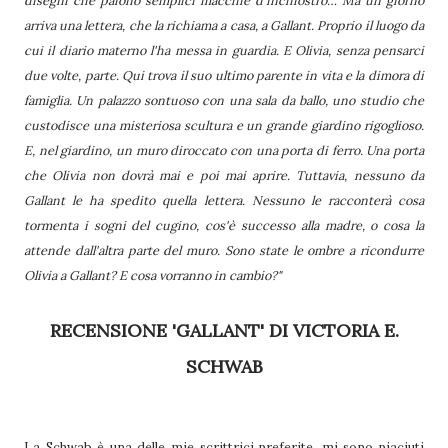
arriva una lettera, che la richiama a casa, a Gallant. Proprio il luogo da
cui il diario materno l'ha messa in guardia. E Olivia, senza pensarci
due volte, parte. Qui trova il suo ultimo parente in vita e la dimora di
famiglia. Un palazzo sontuoso con una sala da ballo, uno studio che
custodisce una misteriosa scultura e un grande giardino rigoglioso.
E, nel giardino, un muro diroccato con una porta di ferro. Una porta
che Olivia non dovrà mai e poi mai aprire. Tuttavia, nessuno da
Gallant le ha spedito quella lettera. Nessuno le racconterà cosa
tormenta i sogni del cugino, cos'è successo alla madre, o cosa la
attende dall'altra parte del muro. Sono state le ombre a ricondurre
Olivia a Gallant? E cosa vorranno in cambio?"
RECENSIONE 'GALLANT' DI VICTORIA E.
SCHWAB
La Schwab è una delle mie scrittrici preferite, mi sono piaciuti