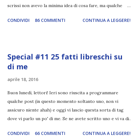
scrissi non avevo la minima idea di cosa fare, ma qualche
giorno fa ho buttato giù un'idea che mi piace parecchio. <a
CONDIVIDI
86 COMMENTI
CONTINUA A LEGGERE!
href="http://divoratoridilibri.blogspot.com/2016/06/legg
ere-italiano-blogtour-presentazione.html"><img
src="http://i68.tinypic.com/2vmt5lk.png" width="300">
</a> Ok, sorvoliamo sulla mia totale incapacità di scegliere
Special #11 25 fatti libreschi su
titoli e passiamo alla spiegazione di questa iniziativa che
di me
sarà piuttosto difficile (per me). Siccome è tipo la terza
volta che provo a scrivere questo post (con scarsi risultati),
aprile 18, 2016
farò uno schemino semplice semplice per evitare di
spiegarmi come un libro chiuso (as always). IN COSA
Buon lunedì, lettori! Ieri sono riuscita a programmare
CONSISTE QUESTO BLOGTOUR? E' un'iniziativa dedicata
qualche post (in questo momento soltanto uno, non vi
agli autori italiani, sia pubblicati da editori sia
assicuro niente ahah) e oggi vi lascio questa sorta di tag
autopubblicati. Si svolgerà ne...
dove vi parlo un po' di me. Se ne avete scritto uno e vi va di
condividerlo, sentitevi liberi di lasciare il link nei commenti,
CONDIVIDI
66 COMMENTI
CONTINUA A LEGGERE!
mi piacerebbe tanto leggerlo c: 25 FATTI LIBRESCHI SU DI