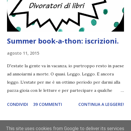
poi a random ne sceglierò tre! Aggiornerò il post, oppure
potrete trova...
Summer book-a-thon: iscrizioni.
agosto 11, 2015
D'estate la gente va in vacanza, io purtroppo resto in paese
ad annoiarmi a morte. O quasi. Leggo. Leggo. E ancora
leggo. L'estate per me è un ottimo periodo per darmi alla
pazza gioia con le letture e per partecipare a qualche
challenge. Perciò vi andrebbe una book-a-thon ? Per chi
CONDIVIDI
39 COMMENTI
CONTINUA A LEGGERE!
non lo sapesse, è una maratona di lettura dove solitamente
l'obiettivo è leggere un tot di libri in pochissimi giorni -
spesso in due. Ovviamente non ho intenzione di fare
This site uses cookies from Google to deliver its services