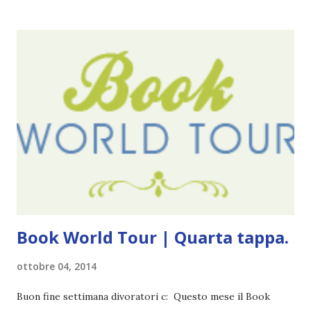
le solite cose (e in effetti gli ultimi quattro blogversary
sembrano fatti tutti con lo stampino.. NO, NON
CERCATELI, SONO IMBARAZZANTI!) . Però cavolo, sono
cinque anni e non sono pochi . Il blog è praticamente
l'unica cosa della mia vita che ho continuato con costanza
(più o meno) e non come le tremila cose che inizio per poi
lasciare a metà. Tra l'altro ripenso a circa un anno e mezzo
fa, quando non sapevo più che farmene di D ivoratori di
libri . Quindi pubblicare un post celebrativo era il minimo
che potessi fare. All'inizio non avevo idea che il ...
Book World Tour | Quarta tappa.
ottobre 04, 2014
Buon fine settimana divoratori c: Questo mese il Book