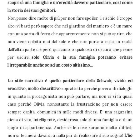
scoprirà una famiglia e un’eredità davvero particolare, così come
la storia dei suoi genitori.
Non posso dire molto di più per non fare spoiler, il rischio è troppo
alto, vi basti però sapere che nel giardino del maniero c’è un muro
con una porta di ferro che apparentemente non si può aprire, che
non viene colpita mai dal sole e che non porta a nulla, in realtà
dall’altra parte c’è però qualcuno o qualcosa di oscuro che preme
per uscire...
solo Olivia e la sua famiglia potranno evitare
l’irreparabile anche se ad un costo altissimo...
Lo stile narrativo è quello particolare della Schwab, vivido ed
evocativo, molto descrittivo
soprattutto perché povero di dialoghi
in quanto la protagonista non può parlare, ma non ci si fa quasi
caso perché Olivia, nonostante la frustrazione per non essere
sempre capita, comunica in mille modi diversi. E’ una ragazzina
piena di vita, intelligente, desiderosa solo di una famiglia e di un
luogo di appartenenza. Anche se le cose saranno molto difficili
non si fermerà davanti a nulla pur di realizzare il suo sogno!
L’ho