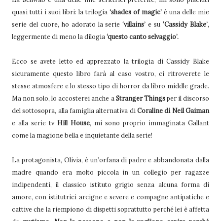
quasi tutti i suoi libri: la trilogia
‘shades of magic’
è una delle mie
serie del cuore, ho adorato la serie
‘villains’
e su
‘Cassidy Blake’
,
leggermente di meno la dilogia
‘questo canto selvaggio’.
Ecco se avete letto ed apprezzato la trilogia di Cassidy Blake
sicuramente questo libro farà al caso vostro, ci ritroverete le
stesse atmosfere e lo stesso tipo di horror da libro middle grade.
Ma non solo, lo accosterei anche a
Stranger Things
per il discorso
del sottosopra, alla famiglia alternativa di
Coraline di Neil Gaiman
e alla serie tv
Hill House
, mi sono proprio immaginata Gallant
come la magione bella e inquietante della serie!
La protagonista, Olivia, è un’orfana di padre e abbandonata dalla
madre quando era molto piccola in un collegio per ragazze
indipendenti, il classico istituto grigio senza alcuna forma di
amore, con istitutrici arcigne e severe e compagne antipatiche e
cattive che la riempiono di dispetti soprattutto perché lei è affetta