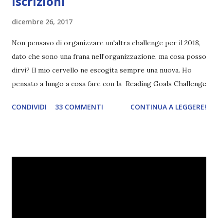
iscrizioni
dicembre 26, 2017
Non pensavo di organizzare un'altra challenge per il 2018,
dato che sono una frana nell'organizzazione, ma cosa posso
dirvi? Il mio cervello ne escogita sempre una nuova. Ho
pensato a lungo a cosa fare con la Reading Goals Challenge
. Io avrei continuato a prescindere con i miei obiettivi, ma
CONDIVIDI
33 COMMENTI
CONTINUA A LEGGERE!
ho scoperto che anche alcuni di voi avrebbero fatto così,
perciò ho pensato " perché non riprovarci? ". Ho pensato
cosa non ha funzionato (secondo me), ho fatto qualche
modifica ed ora eccomi qui con la Reading Goals Challenge
2.0.