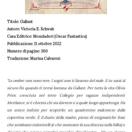
Titolo: Gallant
Autore: Victoria E. Schwab
Casa Editrice: Mondadori (Oscar Fantastica)
Pubblicazione: 11 ottobre 2022
Numero di pagine: 360
Traduzione: Marina Calvaresi
"Le ombre non sono vere. I sogni non ti faranno del male. E tu sarai al
sicuro fin quando ti terrai lontana da Gallant. Per tutta la vita Olivia
Prior, cresciuta nel tetro Collegio per ragazze indipendenti
Merilance, si è chiesta chi sia davvero e a quale luogo appartenga. Ha
un unico indizio per scoprirlo: un quadernino malconcio dalla
copertina verde. È il diario della madre, pieno di enigmatiche frasi
che sembrano indovinelli (e che mostrano la sua discesa nella follia) e
disegni che paiono semplici macchie d'inchiostro… Ma un giorno