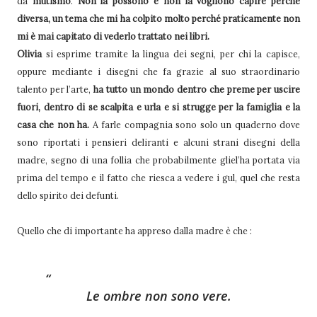
da
mutismo
.
Non la possono e non la vogliono capire perché
diversa, un tema che mi ha colpito molto perché praticamente non
mi è mai capitato di vederlo trattato nei libri.
Olivia
si esprime tramite la lingua dei segni, per chi la capisce,
oppure mediante i disegni che fa grazie al suo straordinario
talento per l’arte,
ha tutto un mondo dentro che preme per uscire
fuori, dentro di se scalpita e urla e si strugge per la famiglia e la
casa che non ha.
A farle compagnia sono solo un quaderno dove
sono riportati i pensieri deliranti e alcuni strani disegni della
madre, segno di una follia che probabilmente gliel’ha portata via
prima del tempo e il fatto che riesca a vedere i gul, quel che resta
dello spirito dei defunti.
Quello che di importante ha appreso dalla madre è che :
Le ombre non sono vere.