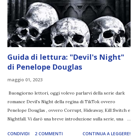
Rafael. A quelle parole, Haniel seguito da altri ibridi, si reca
nell'appartamento, senza risultati. Infine cercano nella
chiesetta. Lì trovano Rafael alle prese con gli angeli puri,
ma questa volta ...
Guida di lettura: "Devil's Night"
di Penelope Douglas
maggio 01, 2023
Buongiorno lettori, oggi volevo parlarvi della serie dark
romance Devil’s Night della regina di TikTok ovvero
Penelope Douglas , ovvero Corrupt, Hideaway, Kill Switch e
Nightfall. Vi darò una breve introduzione sulla serie, una
spiegazione dei personaggi principali e l’ordine di lettura ,
CONDIVIDI
2 COMMENTI
CONTINUA A LEGGERE!
e anche un breve commento sui libri singoli. I libri sono in