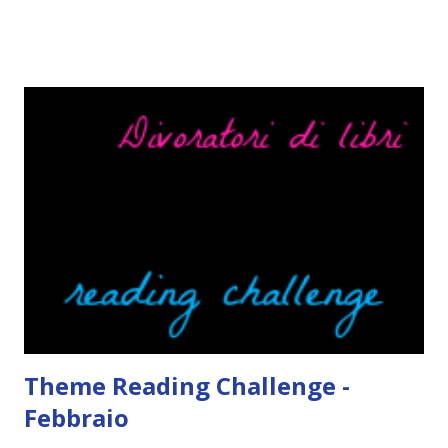
ME Quando leggo un libro rilegato solitamente tolgo la
cover perché non voglio si rovini Non mi faccio problemi a
sottolineare un libro con la matita ( a volte mi capita anche
di commentare certi passaggi con le faccine ahaha), però se
per sbaglio si piega un angolo o qualcuno lo evidenziasse
piangerei e mi salirebbe il nazismo. Mi lascio convincere
con facilità dalle cover. Ecco perché la mia lista di libri in
lingua da leggere è così lunga. Ah, e se la cover fa cagare di
solito tengo a snobbarlo . Ci sto lavorando su questo
problema. Non leggo sempre la trama o, meglio, lo faccio
solo in parte per godermi di più il lib...
Theme Reading Challenge -
Febbraio