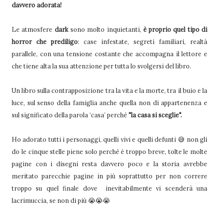
davvero adorata!
Le atmosfere
dark
sono molto inquietanti,
è proprio quel tipo di
horror che prediligo
: case infestate, segreti familiari, realtà
parallele, con una tensione costante che accompagna il lettore e
che tiene alta la sua attenzione per tutta lo svolgersi del libro.
Un libro sulla contrapposizione tra la vita e la morte, tra il buio e la
luce, sul senso della famiglia anche quella non di appartenenza e
sul significato della parola ‘casa’ perché
"la casa si sceglie".
Ho adorato tutti i personaggi, quelli vivi e quelli defunti 😅 non gli
do le cinque stelle piene solo perché è troppo breve, tolte le molte
pagine con i disegni resta davvero poco e la storia avrebbe
meritato parecchie pagine in più soprattutto per non correre
troppo su quel finale dove inevitabilmente vi scenderà una
lacrimuccia, se non di più 😭😭😭