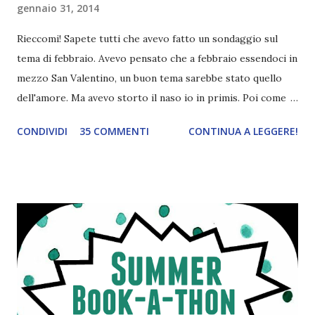
gennaio 31, 2014
Rieccomi! Sapete tutti che avevo fatto un sondaggio sul
tema di febbraio. Avevo pensato che a febbraio essendoci in
mezzo San Valentino, un buon tema sarebbe stato quello
dell'amore. Ma avevo storto il naso io in primis. Poi come
tema era troppo vago. Così avevo deciso di rendere le cose
CONDIVIDI
35 COMMENTI
CONTINUA A LEGGERE!
più difficili e fare decidere a voi lettori tra storie d'amore
da diabete, storie d'amore/odio, storie strappalacrime. Ma,
visto che decido sempre di testa mia, due giorni prima della
fine di gennaio, ho pensato ad un tema interessante. Potevo
farlo benissimo il prossimo mese, però visto che avrei
fatto decidere a uno di voi, il mese di febbraio era perfetto.
Dunque qual è questo tema, vi starete chiedendo. Il tema di
febbraio è libri ispirati alle favole! Che ve ne pare? Io avrei
un po' di titoli in wishlist ^^ Non avendo letto nessun libro
ispirato alle favole (D:), tutte voi lasciate solo un titolo e