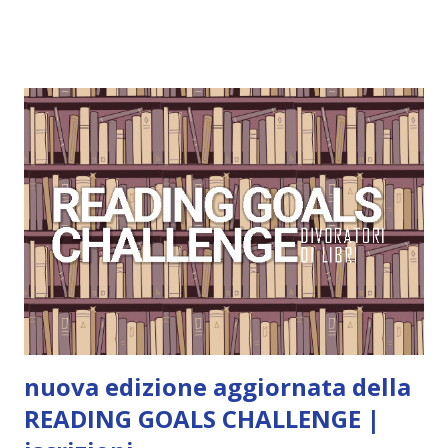
ordine di lettura, in modo che sappiate esattamente dove
iniziare, come continuare e soprattutto dove finire con la
storia dei Cavalieri! Titolo: Corrupt - Il mio sbaglio più
grande (Devil's Night 1#) Autrice : Penelope Douglas
Pagine: 448 Editore: Newton Compton Editori
Pubblicazione: 10 Gennaio 2023 Traduttore: Laura Lancini
Trama: “Si chiama Michael Crist. È il fratello maggiore del
mio ragazzo ed è come quei film dell'orrore che guardi
coprendoti gli occhi. È bellissimo, forte, e assolutamente
terrificante. Non mi vede neppure. Ma io l'ho notato. L'ho
visto, l'ho sentito. Le cose che ha fatto, i misfatti ch...
nuova edizione aggiornata della
READING GOALS CHALLENGE |