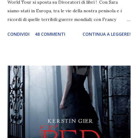
World Tour si sposta su Divoratori di libri ! Con Sara
siamo stati in Europa, tra le vie della nostra penisola e i
ricordi di quelle terribili guerre mondiali; con Francy
abbiamo esplorato i territori asiatici; con Mel e Mys
CONDIVIDI
48 COMMENTI
CONTINUA A LEGGERE!
abbiamo vagato nella savana. Ora preparate le valigie che si
va in OCEANIA ! Se volete rinfrescarvi la memoria, potete
trovare le regole nel post introduttivo , mentre la classifica
potete trovarla a questo link . Adesso passiamo agli
obiettivi! OBIETTIVI Iniziamo con un obiettivo facile facile:
un libro ambientato in Australia . Mare, mare, mare !
L'Oceania è circondata dal mare! Un libro nel quale il mare è
l'elemento fondamentale. Un libro sulle sirene, un libro con
protagonisti dei surfisti.. un libro importante nella storia
della letteratura australiana, neozelandese, ecc . l'Oceania
è ricca di natura! Leggete un libro con una cover molto, ...