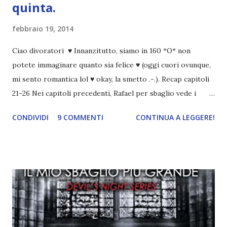
quinta.
febbraio 19, 2014
Ciao divoratori ♥ Innanzitutto, siamo in 160 *O* non
potete immaginare quanto sia felice ♥ (oggi cuori ovunque,
mi sento romantica lol ♥ okay, la smetto .-.). Recap capitoli
21-26 Nei capitoli precedenti, Rafael per sbaglio vede i
ricordi di Haniel e i due litigano. In seguito, i mezzi angeli si
CONDIVIDI
9 COMMENTI
CONTINUA A LEGGERE!
incontrano e Hesediel mostra loro come combattere i puri.
Alcuni sono increduli, altri incerti che sia una buona
idea..fatto sta' che si mettono all'opera. Ma è proprio
quando stanno iniziando ad avere dei risultati che spunta un
angelo puro, Elemiah. Ma, a differenza di cosa pensano,
l'angelo non ha intenzione di fare una strage, piuttosto è lì
per avvertili che Mikael non è più "l'angelo puro" che
credono e che potrebbe aver ucciso altri mezzi angeli, tipo