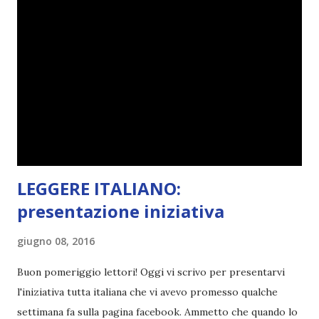
la ce avesse deciso di pubblicare la trilogia in un unico libro,
probabilmente lo avrei apprezzato molto di più. Red è
molto introduttivo, nel senso che in trecento pagine non
succede un bel niente. E non ha nemmeno un finale ._.
finisce esattamente nel bel mezzo della storia (anzi, quale
"mezzo" della storia? Questa storia ha praticamente solo
l'inizio!). Stessa cosa con Blue , stessa...
LEGGERE ITALIANO:
presentazione iniziativa
giugno 08, 2016
Buon pomeriggio lettori! Oggi vi scrivo per presentarvi
l'iniziativa tutta italiana che vi avevo promesso qualche
settimana fa sulla pagina facebook. Ammetto che quando lo