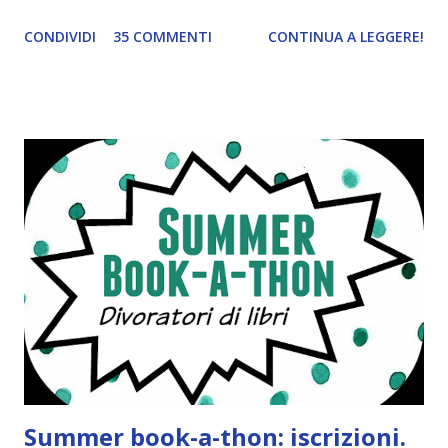
tema era troppo vago. Così avevo deciso di rendere le cose
CONDIVIDI
35 COMMENTI
CONTINUA A LEGGERE!
più difficili e fare decidere a voi lettori tra storie d'amore
da diabete, storie d'amore/odio, storie strappalacrime. Ma,
visto che decido sempre di testa mia, due giorni prima della
fine di gennaio, ho pensato ad un tema interessante. Potevo
farlo benissimo il prossimo mese, però visto che avrei
fatto decidere a uno di voi, il mese di febbraio era perfetto.
Dunque qual è questo tema, vi starete chiedendo. Il tema di
febbraio è libri ispirati alle favole! Che ve ne pare? Io avrei
un po' di titoli in wishlist ^^ Non avendo letto nessun libro
ispirato alle favole (D:), tutte voi lasciate solo un titolo e
poi a random ne sceglierò tre! Aggiornerò il post, oppure
potrete trova...
Summer book-a-thon: iscrizioni.