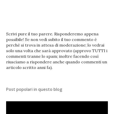
P
Scrivi pure il tuo parere. Risponderemo appena
o
possibile! Se non vedi subito il tuo commento è
s
perché si trova in attesa di moderazione; lo vedrai
t
solo una volta che sarà approvato (approvo TUTTI i
a
commenti tranne lo spam; inoltre facendo così
u
riusciamo a rispondere anche quando commenti un
n
articolo scritto anni fa).
c
o
m
Post popolari in questo blog
m
e
n
t
o