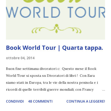
lasciare a metà. Tra l'altro ripenso a circa un anno e mezzo
fa, quando non sapevo più che farmene di D ivoratori di
libri . Quindi pubblicare un post celebrativo era il minimo
che potessi fare. All'inizio non avevo idea che il ...
Book World Tour | Quarta tappa.
ottobre 04, 2014
Buon fine settimana divoratori c: Questo mese il Book
World Tour si sposta su Divoratori di libri ! Con Sara
siamo stati in Europa, tra le vie della nostra penisola e i
ricordi di quelle terribili guerre mondiali; con Francy
abbiamo esplorato i territori asiatici; con Mel e Mys
CONDIVIDI
48 COMMENTI
CONTINUA A LEGGERE!
abbiamo vagato nella savana. Ora preparate le valigie che si
va in OCEANIA ! Se volete rinfrescarvi la memoria, potete