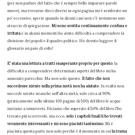
(per non parlare del fatto che è sempre bello imparare parole
nuove), ma trovarne dieci diversi in ogni pagina mi è sembrato un
po' eccessivo, specie quando in alcuni casi non c'è nemmeno uno
straccio di spiegazione.
Mi sono sentita continuamente confusa e
irritata
e in alcuni momenti ho avuto difficoltà a comprendere la
divisione dei popoli e il quadro politico. Ho dovuto leggere il
glossario un paio di volte!
E' stata una lettura a tratti esasperante proprio per questo
, la
difficoltà a comprendere determinati aspetti del libro mi ha
annoiato parecchio. Ma non solo questo.
Il fatto che non
succedesse niente nella prima metà non ha aiutato
. In realtà non
succede niente neanche nell'altra metà, solo circa al 90%
(praticamente nelle ultime 100 pagine di 500) del libro le acque
iniziano a smuoversi. Diciamo che superato il 50% del libro l'ho
trovato più scorrevole, ma ecco,
solo i capitoli finali li ho trovati
veramente interessanti e mi sono piaciuti tantissimo.
Mi è
piaciuta questa parte non solo perché è il momento in cui
la trama