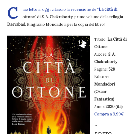
C
iao lettori, oggi vi lascio la recensione de "
La città di
ottone
" di
S. A. Chakraborty
, primo volume della
trilogia
Daevabad
. Ringrazio Mondadori per la copia del libro!
Titolo:
La Città di
Ottone
Autore:
S. A.
Chakraborty
Pagine:
528
Editore:
Mondadori
(Oscar
Fantastica)
Anno:
2020 (ita)
Compra a 9,99€