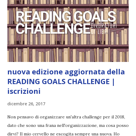
Pubblicazione: 10 Gennaio 2023 Traduttore: Laura Lancini
Trama: “Si chiama Michael Crist. È il fratello maggiore del
mio ragazzo ed è come quei film dell'orrore che guardi
coprendoti gli occhi. È bellissimo, forte, e assolutamente
terrificante. Non mi vede neppure. Ma io l'ho notato. L'ho
visto, l'ho sentito. Le cose che ha fatto, i misfatti ch...
nuova edizione aggiornata della
READING GOALS CHALLENGE |
iscrizioni
dicembre 26, 2017
Non pensavo di organizzare un'altra challenge per il 2018,
dato che sono una frana nell'organizzazione, ma cosa posso
dirvi? Il mio cervello ne escogita sempre una nuova. Ho