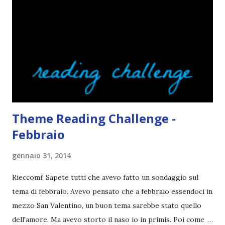
volta che provo a scrivere questo post (con scarsi risultati),
farò uno schemino semplice semplice per evitare di
spiegarmi come un libro chiuso (as always). IN COSA
CONSISTE QUESTO BLOGTOUR? E' un'iniziativa dedicata
agli autori italiani, sia pubblicati da editori sia
autopubblicati. Si svolgerà ne...
Theme Reading Challenge -
Febbraio
gennaio 31, 2014
Rieccomi! Sapete tutti che avevo fatto un sondaggio sul
tema di febbraio. Avevo pensato che a febbraio essendoci in
mezzo San Valentino, un buon tema sarebbe stato quello
dell'amore. Ma avevo storto il naso io in primis. Poi come