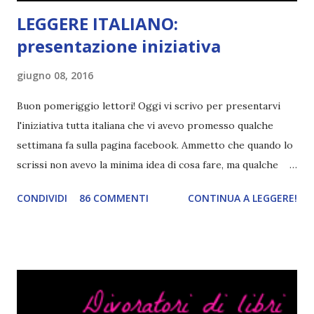
LEGGERE ITALIANO:
presentazione iniziativa
giugno 08, 2016
Buon pomeriggio lettori! Oggi vi scrivo per presentarvi
l'iniziativa tutta italiana che vi avevo promesso qualche
settimana fa sulla pagina facebook. Ammetto che quando lo
scrissi non avevo la minima idea di cosa fare, ma qualche
giorno fa ho buttato giù un'idea che mi piace parecchio. <a
CONDIVIDI
86 COMMENTI
CONTINUA A LEGGERE!
href="http://divoratoridilibri.blogspot.com/2016/06/legg
ere-italiano-blogtour-presentazione.html"><img
src="http://i68.tinypic.com/2vmt5lk.png" width="300">
</a> Ok, sorvoliamo sulla mia totale incapacità di scegliere
titoli e passiamo alla spiegazione di questa iniziativa che
sarà piuttosto difficile (per me). Siccome è tipo la terza