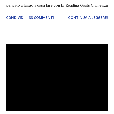
pensato a lungo a cosa fare con la Reading Goals Challenge
. Io avrei continuato a prescindere con i miei obiettivi, ma
CONDIVIDI
33 COMMENTI
CONTINUA A LEGGERE!
ho scoperto che anche alcuni di voi avrebbero fatto così,
perciò ho pensato " perché non riprovarci? ". Ho pensato
cosa non ha funzionato (secondo me), ho fatto qualche
modifica ed ora eccomi qui con la Reading Goals Challenge
2.0.