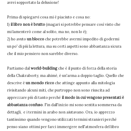
avrei sopportato la delusione!
Prima di spiegarvi cosa mi è piaciuto e cosa no:
1)
il libro non è brutto
(magari si potrebbe pensare così visto che
mi lamenterò come al solito, ma no, non lo è);
2) ho avuto
un blocco
che potrebbe avermi impedito di godermi
un po' di più la lettura, ma su certi aspetti sono abbastanza sicura
che il mio pensiero non sarebbe diverso.
Partiamo dal
world-building
che è il punto di forza della storia
della Chakraborty, ma ahimè, è un'arma a doppio taglio. Quello che
descrive è
un mondo ricco
che attinge appunto alla mitologia
rivisitando alcuni miti, che purtroppo non sono riuscita ad
apprezzare più di tanto perché
il modo in cui vengono presentati è
abbastanza confuso
. Fin dall'inizio mi sono sentita sommersa da
dettagli, e i termini in arabo non aiutavano. Ora, io apprezzo
tantissimo quando vengono utilizzati termini stranieri perché
penso siano ottimi per farci immergere nell'atmosfera del libro