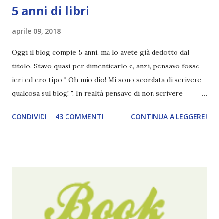
5 anni di libri
aprile 09, 2018
Oggi il blog compie 5 anni, ma lo avete già dedotto dal
titolo. Stavo quasi per dimenticarlo e, anzi, pensavo fosse
ieri ed ero tipo " Oh mio dio! Mi sono scordata di scrivere
qualcosa sul blog! ". In realtà pensavo di non scrivere
completamente niente perché i 'blogversary' stanno
CONDIVIDI
43 COMMENTI
CONTINUA A LEGGERE!
diventando un po' come i miei compleanni. Semplicemente
mi scoccia festeggiarli perché tanto ogni anno dico sempre
le solite cose (e in effetti gli ultimi quattro blogversary
sembrano fatti tutti con lo stampino.. NO, NON
CERCATELI, SONO IMBARAZZANTI!) . Però cavolo, sono
cinque anni e non sono pochi . Il blog è praticamente
l'unica cosa della mia vita che ho continuato con costanza
(più o meno) e non come le tremila cose che inizio per poi