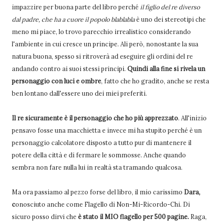
impazzire per buona parte del libro perché
il figlio del re diverso
dal padre, che ha a cuore il popolo blablabla
è uno dei stereotipi che
meno mi piace, lo trovo parecchio irrealistico considerando
l'ambiente in cui cresce un principe. Ali però, nonostante la sua
natura buona, spesso si ritroverà ad eseguire gli ordini del re
andando contro ai suoi stessi principi.
Quindi alla fine si rivela un
personaggio con luci e ombre
, fatto che ho gradito, anche se resta
ben lontano dall'essere uno dei miei preferiti.
Il re sicuramente è il personaggio che ho più apprezzato
. All'inizio
pensavo fosse una macchietta e invece mi ha stupito perché è un
personaggio calcolatore disposto a tutto pur di mantenere il
potere della città e di fermare le sommosse. Anche quando
sembra non fare nulla lui in realtà sta tramando qualcosa.
Ma ora passiamo al pezzo forse del libro, il mio carissimo
Dara,
c
onosciuto anche come Flagello di Non-Mi-Ricordo-Chi. Di
sicuro posso dirvi che
è stato il MIO flagello per 500 pagine.
Raga,