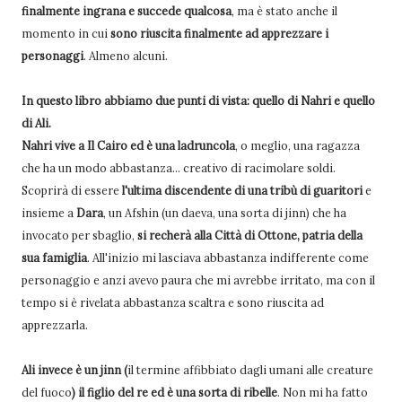
finalmente ingrana e succede qualcosa
, ma è stato anche il
momento in cui
sono riuscita finalmente ad apprezzare i
personaggi
. Almeno alcuni.
In questo libro abbiamo due punti di vista: quello di Nahri e quello
di Ali.
Nahri vive a Il Cairo ed è una ladruncola
, o meglio, una ragazza
che ha un modo abbastanza... creativo di racimolare soldi.
Scoprirà di essere
l'ultima discendente di una tribù di guaritori
e
insieme a
Dara
, un Afshin (un daeva, una sorta di jinn) che ha
invocato per sbaglio,
si recherà alla Città di Ottone, patria della
sua famiglia
. All'inizio mi lasciava abbastanza indifferente come
personaggio e anzi avevo paura che mi avrebbe irritato, ma con il
tempo si è rivelata abbastanza scaltra e sono riuscita ad
apprezzarla.
Ali invece è un jinn (
il termine affibbiato dagli umani alle creature
del fuoco
) il figlio del re
ed è una sorta di ribelle
. Non mi ha fatto