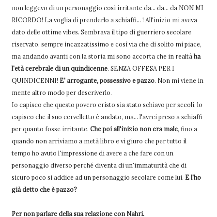
non leggevo di un personaggio così irritante da... da... da NON MI
RICORDO! La voglia di prenderlo a schiaffi... ! All'inizio mi aveva
dato delle ottime vibes. Sembrava il tipo di guerriero secolare
riservato, sempre incazzatissimo e così via che di solito mi piace,
ma andando avanti con la storia mi sono accorta che in realtà
ha
l'età cerebrale di un quindicenne
. SENZA OFFESA PER I
QUINDICENNI!
E' arrogante, possessivo e pazzo
. Non mi viene in
mente altro modo per descriverlo.
Io capisco che questo povero cristo sia stato schiavo per secoli, lo
capisco che il suo cervelletto è andato, ma... l'avrei preso a schiaffi
per quanto fosse irritante.
Che poi all'inizio non era male
, fino a
quando non arriviamo a metà libro e vi giuro che per tutto il
tempo ho avuto l'impressione di avere a che fare con un
personaggio diverso perché diventa di un'immaturità che di
sicuro poco si addice ad un personaggio secolare come lui.
E l'ho
già detto che è pazzo?
Per non parlare della sua relazione con Nahri.