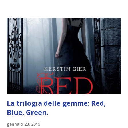
trovare le regole nel post introduttivo , mentre la classifica
potete trovarla a questo link . Adesso passiamo agli
obiettivi! OBIETTIVI Iniziamo con un obiettivo facile facile:
un libro ambientato in Australia . Mare, mare, mare !
L'Oceania è circondata dal mare! Un libro nel quale il mare è
l'elemento fondamentale. Un libro sulle sirene, un libro con
protagonisti dei surfisti.. un libro importante nella storia
della letteratura australiana, neozelandese, ecc . l'Oceania
è ricca di natura! Leggete un libro con una cover molto, ...
La trilogia delle gemme: Red,
Blue, Green.
gennaio 20, 2015