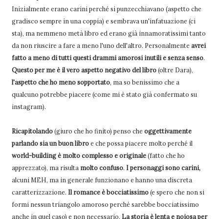
Inizialmente erano carini perché si punzecchiavano (aspetto che
gradisco sempre in una coppia) e sembrava un'infatuazione (ci
sta), ma nemmeno metà libro ed erano già innamoratissimi tanto
da non riuscire a fare a meno l'uno dell'altro. Personalmente
avrei
fatto a meno di tutti questi drammi amorosi inutili e senza senso
.
Questo per me è il vero aspetto negativo del libro
(oltre Dara),
l'aspetto che ho meno sopportato
, ma so benissimo che a
qualcuno potrebbe piacere (come mi è stato già confermato su
instagram).
Ricapitolando
(giuro che ho finito) penso che
oggettivamente
parlando sia un buon libro
e che possa piacere molto perché il
world-building è molto complesso e originale
(fatto che ho
apprezzato), ma risulta
molto confuso
.
I personaggi sono carini,
alcuni MEH, ma in generale funzionano e hanno una discreta
caratterizzazione.
Il romance è bocciatissimo
(e spero che non si
formi nessun triangolo amoroso perché sarebbe bocciatissimo
anche in quel caso) e non necessario.
La storia è lenta e noiosa per