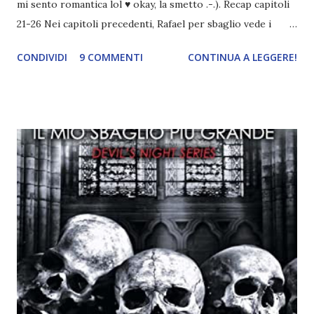
mi sento romantica lol ♥ okay, la smetto .-.). Recap capitoli
21-26 Nei capitoli precedenti, Rafael per sbaglio vede i
ricordi di Haniel e i due litigano. In seguito, i mezzi angeli si
CONDIVIDI
9 COMMENTI
CONTINUA A LEGGERE!
incontrano e Hesediel mostra loro come combattere i puri.
Alcuni sono increduli, altri incerti che sia una buona
idea..fatto sta' che si mettono all'opera. Ma è proprio
quando stanno iniziando ad avere dei risultati che spunta un
angelo puro, Elemiah. Ma, a differenza di cosa pensano,
l'angelo non ha intenzione di fare una strage, piuttosto è lì
per avvertili che Mikael non è più "l'angelo puro" che
credono e che potrebbe aver ucciso altri mezzi angeli, tipo
Rafael. A quelle parole, Haniel seguito da altri ibridi, si reca
nell'appartamento, senza risultati. Infine cercano nella
chiesetta. Lì trovano Rafael alle prese con gli angeli puri,
ma questa volta ...