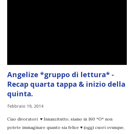
Angelize *gruppo di lettura* -
Recap quarta tappa & inizio della
quinta.
febbraio 19, 2014
Ciao divoratori ♥ Innanzitutto, siamo in 160 *O* non
potete immaginare quanto sia felice ♥ (oggi cuori ovunque,