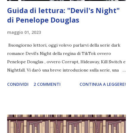
Guida di lettura: "Devil's Night"
di Penelope Douglas
maggio 01, 2023
Buongiorno lettori, oggi volevo parlarvi della serie dark
romance Devil’s Night della regina di TikTok ovvero
Penelope Douglas , ovvero Corrupt, Hideaway, Kill Switch e
Nightfall. Vi darò una breve introduzione sulla serie, una
spiegazione dei personaggi principali e l’ordine di lettura ,
CONDIVIDI
2 COMMENTI
CONTINUA A LEGGERE!
e anche un breve commento sui libri singoli. I libri sono in
ordine di lettura, in modo che sappiate esattamente dove
iniziare, come continuare e soprattutto dove finire con la
storia dei Cavalieri! Titolo: Corrupt - Il mio sbaglio più
grande (Devil's Night 1#) Autrice : Penelope Douglas
Pagine: 448 Editore: Newton Compton Editori