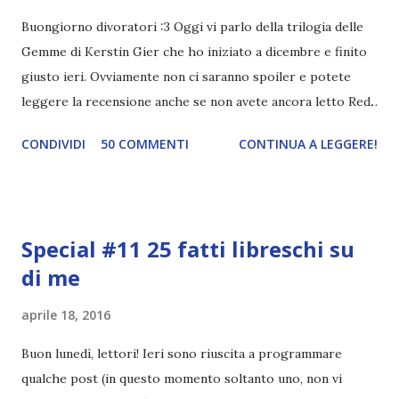
Buongiorno divoratori :3 Oggi vi parlo della trilogia delle
Gemme di Kerstin Gier che ho iniziato a dicembre e finito
giusto ieri. Ovviamente non ci saranno spoiler e potete
leggere la recensione anche se non avete ancora letto Red.
Per le trame dei libri cliccate sulle cover :3 Red, Blue e
CONDIVIDI
50 COMMENTI
CONTINUA A LEGGERE!
Green sono state delle letture molto piacevoli ma non
nego il fatto che le mie aspettative sono state un po'
deluse. Ho sempre letto recensioni positivissime e su GR il
rating più basso è di tipo quattro stelline o_o. Perciò
Special #11 25 fatti libreschi su
potete capire le mie aspettative! Innanzitutto, se la Gier o
di me
la ce avesse deciso di pubblicare la trilogia in un unico libro,
probabilmente lo avrei apprezzato molto di più. Red è
aprile 18, 2016
molto introduttivo, nel senso che in trecento pagine non
succede un bel niente. E non ha nemmeno un finale ._.
Buon lunedì, lettori! Ieri sono riuscita a programmare
finisce esattamente nel bel mezzo della storia (anzi, quale
qualche post (in questo momento soltanto uno, non vi