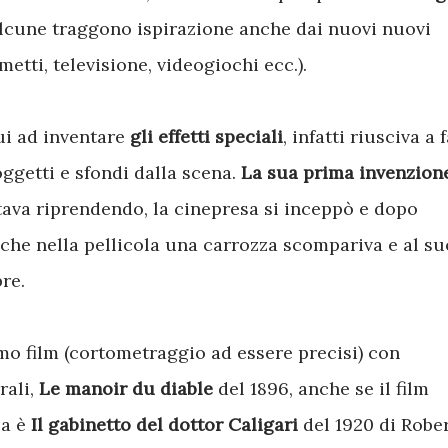
lcune traggono ispirazione anche dai nuovi nuovi
tti, televisione, videogiochi ecc.).
ui ad inventare
gli effetti speciali
, infatti riusciva a 
ggetti e sfondi dalla scena.
La sua prima invenzion
 stava riprendendo, la cinepresa si inceppò e dopo
a che nella pellicola una carrozza scompariva e al su
re.
imo film (cortometraggio ad essere precisi) con
rali,
Le manoir du diable
del 1896, anche se il film
ca è
Il gabinetto del dottor Caligari
del 1920 di Robe