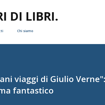
Passa ai contenuti principali
 DI LIBRI.
ti
Chi siamo
ani viaggi di Giulio Verne":
ema fantastico