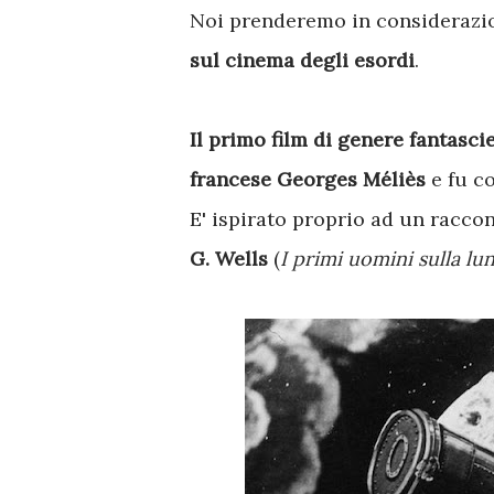
Noi prenderemo in considerazion
sul cinema degli esordi
.
Il primo film di genere fantasci
francese Georges Méliès
e fu
co
E' ispirato proprio ad un racco
G. Wells
(
I primi uomini sulla lu