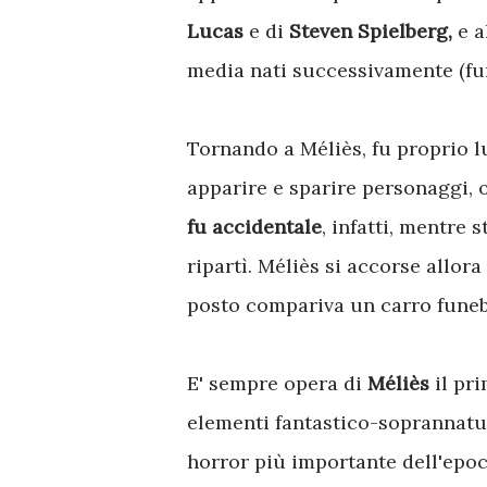
Lucas
e di
Steven Spielberg,
e a
media nati successivamente (fume
Tornando a Méliès, fu proprio l
apparire e sparire personaggi, o
fu accidentale
, infatti, mentre
ripartì. Méliès si accorse allor
posto compariva un carro funeb
E' sempre opera di
Méliès
il pr
elementi fantastico-soprannatu
horror più importante dell'epo