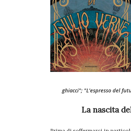
ghiacci"; "L'espresso del fut
La nascita de
Prima di soffermarci in particol