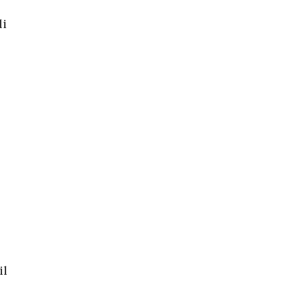
li
il