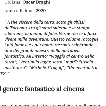
Collana:
Oscar Draghi
Anno edizione:
2020
Nelle viscere della terra, sotto gli abissi
dell'oceano, tra gli spazi siderali e le steppe
siberiane, la penna di Jules Verne riesce a farci
vivere mille avventure. Questo volume raccoglie
i più famosi e i più amati racconti celebrando
uno dei grandi maestri della narrativa
fantastica. All'interno: "Viaggio al centro della
terra"; "Ventimila leghe sotto i mari"; "L'isola
misteriosa"; "Michele Strogoff"; "Un inverno tra i
uro".
l genere fantastico al cinema
are sul genere fantastico, vorrei fare un
discorso