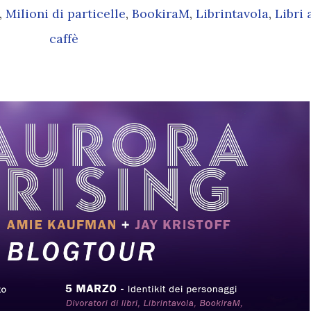
,
Milioni di particelle
,
BookiraM
,
Librintavola
,
Libri 
caffè