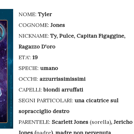
NOME:
Tyler
COGNOME:
Jones
NICKNAME:
Ty, Pulce, Capitan Figaggine,
Ragazzo D'oro
ETA':
19
SPECIE:
umano
OCCHI:
azzurrissimissimi
CAPELLI:
biondi arruffati
SEGNI PARTICOLARI:
una cicatrice sul
sopracciglio destro
PARENTELE:
Scarlett Jones
(sorella)
, Jericho
Jones (
padre
), madre non pervenuta