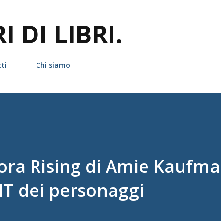
Passa ai contenuti principali
 DI LIBRI.
ti
Chi siamo
ra Rising di Amie Kaufman
KIT dei personaggi