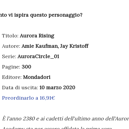
anto vi ispira questo personaggio?
Titolo:
Aurora Rising
Autore:
Amie Kaufman, Jay Kristoff
Serie:
AuroraCircle_01
Pagine:
300
Editore:
Mondadori
Data di uscita:
10 marzo 2020
Preordinarlo a 16,91€
È l'anno 2380 e ai cadetti dell'ultimo anno dell'Auro
Academy sta per essere affidata la prima vera