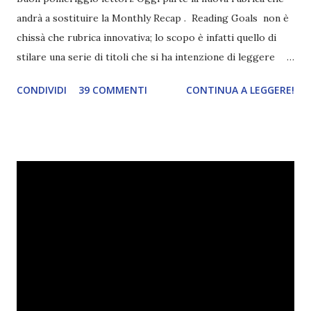
andrà a sostituire la Monthly Recap . Reading Goals non è
chissà che rubrica innovativa; lo scopo è infatti quello di
stilare una serie di titoli che si ha intenzione di leggere
durante il mese e di riepilogare le letture fatte. E' anche
CONDIVIDI
39 COMMENTI
CONTINUA A LEGGERE!
una rubrica per tenere sotto controllo le reading
challenge, perché quest'anno sono veramente decisa a
portarne a termine un bel po'. Non tanto perché cavolo, ho
terminato una sfida, sono Dio!, ma piuttosto perché voglio
spaziare con i generi letterari e non limitarmi al fantasy.
Per farvi un esempio nel 2015 mi sembra di aver letto
troppi libri impegnativi e davvero pochi libri "leggeri", il
che non è sempre un bene. Credo che sia stata la principale
causa per il mio calo di letture. Comunque, ogni mese -
nessun giorno fisso, però - pubblicherò questo post.
Spero che la rubrica sia di vostro gradimento. GENNAIO
TBR+OBIETTIVI Questa è la mia tbr del mese...