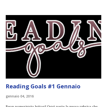
attenzione. Phobia - Wulf Dorn \\ 11 settembre. Ho
sentito parlare benissimo di questo autore per quanto
riguarda i suoi romanzi thriller. Per il momento sono
troppo fissata con questo genere ma ho letto pochi libri
thriller e vorrei davvero iniziarne qualcuno. Attraverso il
fuoco - Josephine Angeline \\ 19 settembre. Qualsiasi
libro cita anche soltanto "Salem" deve essere
assolutamente mio. Sono affascinata dalla storia delle
streghe di Salem e se oltre alle streghe aggiungiamo
mondi paralleli e gemelle malefiche, la mia curiosità monta
alle st...
Reading Goals #1 Gennaio
gennaio 04, 2016
Buon pomeriggio lettori! Oggi parte la nuova rubrica che