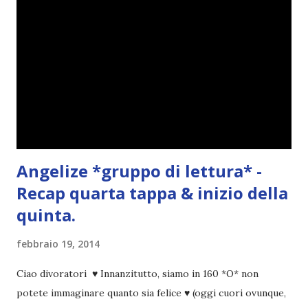
Angelize *gruppo di lettura* -
Recap quarta tappa & inizio della
quinta.
febbraio 19, 2014
Ciao divoratori ♥ Innanzitutto, siamo in 160 *O* non
potete immaginare quanto sia felice ♥ (oggi cuori ovunque,