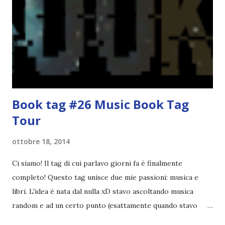
febbraio è libri ispirati alle favole! Che ve ne pare? Io avrei
un po' di titoli in wishlist ^^ Non avendo letto nessun libro
ispirato alle favole (D:), tutte voi lasciate solo un titolo e
poi a random ne sceglierò tre! Aggiornerò il post, oppure
potrete trova...
Book tag #26 Music Book Tag
Tour
ottobre 18, 2014
Ci siamo! Il tag di cui parlavo giorni fa è finalmente
completo! Questo tag unisce due mie passioni: musica e
libri. L'idea è nata dal nulla xD stavo ascoltando musica
random e ad un certo punto (esattamente quando stavo
ascoltando Let me love you) mi è venuta in mente