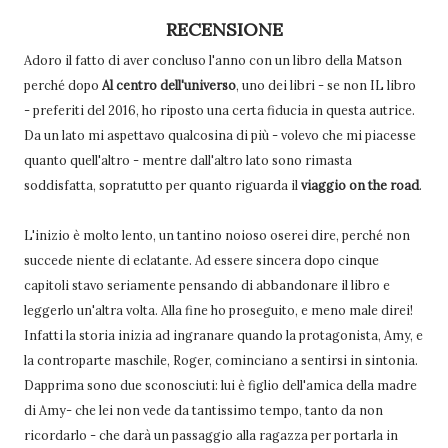
RECENSIONE
Adoro il fatto di aver concluso l'anno con un libro della Matson
perché dopo
Al centro dell'universo
, uno dei libri - se non IL libro
- preferiti del 2016, ho riposto una certa fiducia in questa autrice.
Da un lato mi aspettavo qualcosina di più - volevo che mi piacesse
quanto quell'altro - mentre dall'altro lato sono rimasta
soddisfatta, sopratutto per quanto riguarda il
viaggio on the road
.
L'inizio è molto lento, un tantino noioso oserei dire, perché non
succede niente di eclatante. Ad essere sincera dopo cinque
capitoli stavo seriamente pensando di abbandonare il libro e
leggerlo un'altra volta. Alla fine ho proseguito, e meno male direi!
Infatti la storia inizia ad ingranare quando la protagonista, Amy, e
la controparte maschile, Roger, cominciano a sentirsi in sintonia.
Dapprima sono due sconosciuti: lui è figlio dell'amica della madre
di Amy- che lei non vede da tantissimo tempo, tanto da non
ricordarlo - che darà un passaggio alla ragazza per portarla in