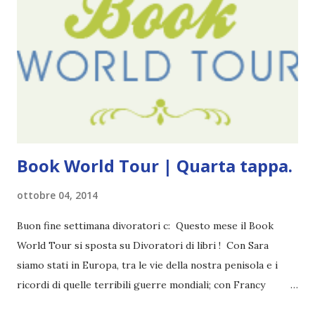
Pubblicazione: 10 Gennaio 2023 Traduttore: Laura Lancini
Trama: “Si chiama Michael Crist. È il fratello maggiore del
mio ragazzo ed è come quei film dell'orrore che guardi
coprendoti gli occhi. È bellissimo, forte, e assolutamente
terrificante. Non mi vede neppure. Ma io l'ho notato. L'ho
visto, l'ho sentito. Le cose che ha fatto, i misfatti ch...
Book World Tour | Quarta tappa.
ottobre 04, 2014
Buon fine settimana divoratori c: Questo mese il Book
World Tour si sposta su Divoratori di libri ! Con Sara
siamo stati in Europa, tra le vie della nostra penisola e i
ricordi di quelle terribili guerre mondiali; con Francy
abbiamo esplorato i territori asiatici; con Mel e Mys