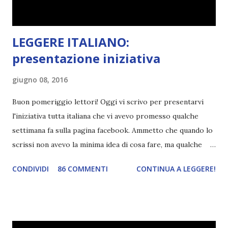
LEGGERE ITALIANO:
presentazione iniziativa
giugno 08, 2016
Buon pomeriggio lettori! Oggi vi scrivo per presentarvi
l'iniziativa tutta italiana che vi avevo promesso qualche
settimana fa sulla pagina facebook. Ammetto che quando lo
scrissi non avevo la minima idea di cosa fare, ma qualche
giorno fa ho buttato giù un'idea che mi piace parecchio. <a
CONDIVIDI
86 COMMENTI
CONTINUA A LEGGERE!
href="http://divoratoridilibri.blogspot.com/2016/06/legg
ere-italiano-blogtour-presentazione.html"><img
src="http://i68.tinypic.com/2vmt5lk.png" width="300">
</a> Ok, sorvoliamo sulla mia totale incapacità di scegliere