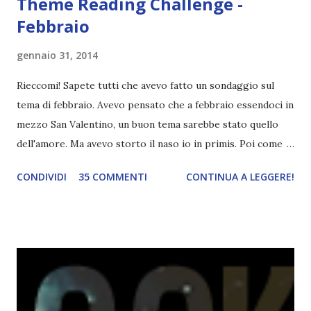
Theme Reading Challenge -
Febbraio
gennaio 31, 2014
Rieccomi! Sapete tutti che avevo fatto un sondaggio sul
tema di febbraio. Avevo pensato che a febbraio essendoci in
mezzo San Valentino, un buon tema sarebbe stato quello
dell'amore. Ma avevo storto il naso io in primis. Poi come
tema era troppo vago. Così avevo deciso di rendere le cose
CONDIVIDI
35 COMMENTI
CONTINUA A LEGGERE!
più difficili e fare decidere a voi lettori tra storie d'amore
da diabete, storie d'amore/odio, storie strappalacrime. Ma,
visto che decido sempre di testa mia, due giorni prima della
fine di gennaio, ho pensato ad un tema interessante. Potevo
farlo benissimo il prossimo mese, però visto che avrei
fatto decidere a uno di voi, il mese di febbraio era perfetto.
Dunque qual è questo tema, vi starete chiedendo. Il tema di