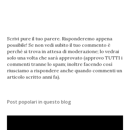
P
Scrivi pure il tuo parere. Risponderemo appena
o
possibile! Se non vedi subito il tuo commento è
s
perché si trova in attesa di moderazione; lo vedrai
t
solo una volta che sarà approvato (approvo TUTTI i
a
commenti tranne lo spam; inoltre facendo così
u
riusciamo a rispondere anche quando commenti un
n
articolo scritto anni fa).
c
o
m
Post popolari in questo blog
m
e
n
t
o