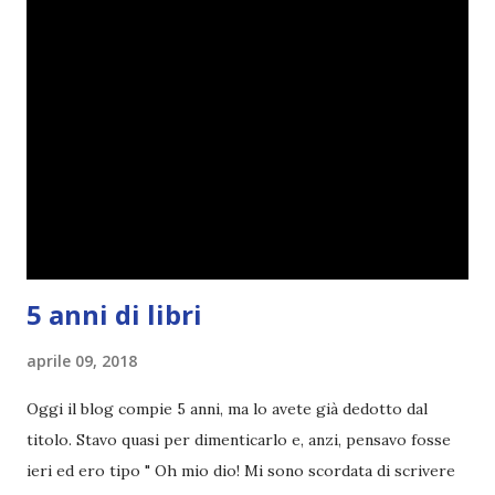
titoli e passiamo alla spiegazione di questa iniziativa che
sarà piuttosto difficile (per me). Siccome è tipo la terza
volta che provo a scrivere questo post (con scarsi risultati),
farò uno schemino semplice semplice per evitare di
spiegarmi come un libro chiuso (as always). IN COSA
CONSISTE QUESTO BLOGTOUR? E' un'iniziativa dedicata
agli autori italiani, sia pubblicati da editori sia
autopubblicati. Si svolgerà ne...
5 anni di libri
aprile 09, 2018
Oggi il blog compie 5 anni, ma lo avete già dedotto dal
titolo. Stavo quasi per dimenticarlo e, anzi, pensavo fosse
ieri ed ero tipo " Oh mio dio! Mi sono scordata di scrivere