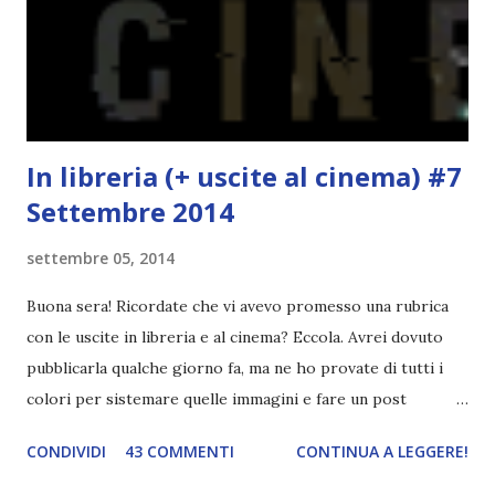
finisce esattamente nel bel mezzo della storia (anzi, quale
"mezzo" della storia? Questa storia ha praticamente solo
l'inizio!). Stessa cosa con Blue , stessa...
In libreria (+ uscite al cinema) #7
Settembre 2014
settembre 05, 2014
Buona sera! Ricordate che vi avevo promesso una rubrica
con le uscite in libreria e al cinema? Eccola. Avrei dovuto
pubblicarla qualche giorno fa, ma ne ho provate di tutti i
colori per sistemare quelle immagini e fare un post
ordinato! Ora finalmente ci sono riuscita! IN LIBRERIA Per
CONDIVIDI
43 COMMENTI
CONTINUA A LEGGERE!
leggere la trama cliccate sulla copertina. Vi ho segnalato
solo alcune delle uscite, quelle che più hanno attirato la mia