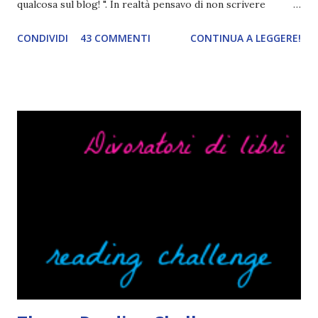
qualcosa sul blog! ". In realtà pensavo di non scrivere
completamente niente perché i 'blogversary' stanno
CONDIVIDI
43 COMMENTI
CONTINUA A LEGGERE!
diventando un po' come i miei compleanni. Semplicemente
mi scoccia festeggiarli perché tanto ogni anno dico sempre
le solite cose (e in effetti gli ultimi quattro blogversary
sembrano fatti tutti con lo stampino.. NO, NON
CERCATELI, SONO IMBARAZZANTI!) . Però cavolo, sono
cinque anni e non sono pochi . Il blog è praticamente
l'unica cosa della mia vita che ho continuato con costanza
(più o meno) e non come le tremila cose che inizio per poi
lasciare a metà. Tra l'altro ripenso a circa un anno e mezzo
fa, quando non sapevo più che farmene di D ivoratori di
libri . Quindi pubblicare un post celebrativo era il minimo
che potessi fare. All'inizio non avevo idea che il ...