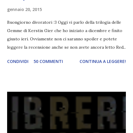
gennaio 20, 2015
Buongiorno divoratori :3 Oggi vi parlo della trilogia delle
Gemme di Kerstin Gier che ho iniziato a dicembre e finito
giusto ieri. Ovviamente non ci saranno spoiler e potete
leggere la recensione anche se non avete ancora letto Red.
Per le trame dei libri cliccate sulle cover :3 Red, Blue e
CONDIVIDI
50 COMMENTI
CONTINUA A LEGGERE!
Green sono state delle letture molto piacevoli ma non
nego il fatto che le mie aspettative sono state un po'
deluse. Ho sempre letto recensioni positivissime e su GR il
rating più basso è di tipo quattro stelline o_o. Perciò
potete capire le mie aspettative! Innanzitutto, se la Gier o
la ce avesse deciso di pubblicare la trilogia in un unico libro,
probabilmente lo avrei apprezzato molto di più. Red è
molto introduttivo, nel senso che in trecento pagine non
succede un bel niente. E non ha nemmeno un finale ._.