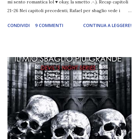
mi sento romantica lol ♥ okay, la smetto .-.). Recap capitoli
21-26 Nei capitoli precedenti, Rafael per sbaglio vede i
ricordi di Haniel e i due litigano. In seguito, i mezzi angeli si
CONDIVIDI
9 COMMENTI
CONTINUA A LEGGERE!
incontrano e Hesediel mostra loro come combattere i puri.
Alcuni sono increduli, altri incerti che sia una buona
idea..fatto sta' che si mettono all'opera. Ma è proprio
quando stanno iniziando ad avere dei risultati che spunta un
angelo puro, Elemiah. Ma, a differenza di cosa pensano,
l'angelo non ha intenzione di fare una strage, piuttosto è lì
per avvertili che Mikael non è più "l'angelo puro" che
credono e che potrebbe aver ucciso altri mezzi angeli, tipo
Rafael. A quelle parole, Haniel seguito da altri ibridi, si reca
nell'appartamento, senza risultati. Infine cercano nella
chiesetta. Lì trovano Rafael alle prese con gli angeli puri,
ma questa volta ...