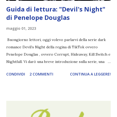
Guida di lettura: "Devil's Night"
di Penelope Douglas
maggio 01, 2023
Buongiorno lettori, oggi volevo parlarvi della serie dark
romance Devil’s Night della regina di TikTok ovvero
Penelope Douglas , ovvero Corrupt, Hideaway, Kill Switch e
Nightfall. Vi darò una breve introduzione sulla serie, una
spiegazione dei personaggi principali e l’ordine di lettura ,
CONDIVIDI
2 COMMENTI
CONTINUA A LEGGERE!
e anche un breve commento sui libri singoli. I libri sono in
ordine di lettura, in modo che sappiate esattamente dove
iniziare, come continuare e soprattutto dove finire con la
storia dei Cavalieri! Titolo: Corrupt - Il mio sbaglio più
grande (Devil's Night 1#) Autrice : Penelope Douglas
Pagine: 448 Editore: Newton Compton Editori