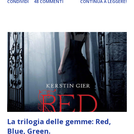
CONDIVIDI
48 COMMENTI
CONTINUA A LEGGERE!
abbiamo vagato nella savana. Ora preparate le valigie che si
va in OCEANIA ! Se volete rinfrescarvi la memoria, potete
trovare le regole nel post introduttivo , mentre la classifica
potete trovarla a questo link . Adesso passiamo agli
obiettivi! OBIETTIVI Iniziamo con un obiettivo facile facile:
un libro ambientato in Australia . Mare, mare, mare !
L'Oceania è circondata dal mare! Un libro nel quale il mare è
l'elemento fondamentale. Un libro sulle sirene, un libro con
protagonisti dei surfisti.. un libro importante nella storia
della letteratura australiana, neozelandese, ecc . l'Oceania
è ricca di natura! Leggete un libro con una cover molto, ...
La trilogia delle gemme: Red,
Blue, Green.