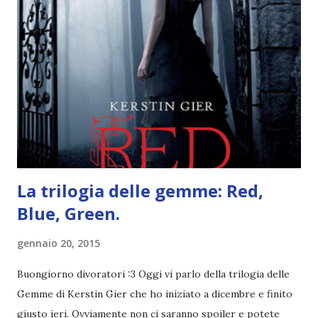
RAGAZZI nei libri hanno i capelli arruffati. Vabbè, c'è crisi, il
pettine costa. Dovrei regalarglielo io uno. O magari del gel.
Fatto sta che nella realtà i ragazzi con i capelli così
sembrano degli scappati di casa. Ah, poi ci sono le ciocche
ribelli. Che monelli, che trasgry. Oppure tutti i personaggi
dei libri sono dei grandi lettori, fatto sta che io non ho mai
trovato una scena in ...
La trilogia delle gemme: Red,
Blue, Green.
gennaio 20, 2015
Buongiorno divoratori :3 Oggi vi parlo della trilogia delle
Gemme di Kerstin Gier che ho iniziato a dicembre e finito
giusto ieri. Ovviamente non ci saranno spoiler e potete