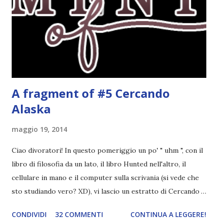
molto. Mi è piaciuta la protagonista, la sua crescita, il suo
rapporto con il professor Wilson che cresce piano piano.
Alla fine mi stavo pure commuovendo! Unravel me ,
Tahereh Mafi ★ ★ ★ ★ ★ Ho già scritto una recensi...
A fragment of #5 Cercando
Alaska
maggio 19, 2014
Ciao divoratori! In questo pomeriggio un po' " uhm ", con il
libro di filosofia da un lato, il libro Hunted nell'altro, il
cellulare in mano e il computer sulla scrivania (si vede che
sto studiando vero? XD), vi lascio un estratto di Cercando
Alaska di John Green ! Da oggi mi impegnerò a essere più
CONDIVIDI
32 COMMENTI
CONTINUA A LEGGERE!