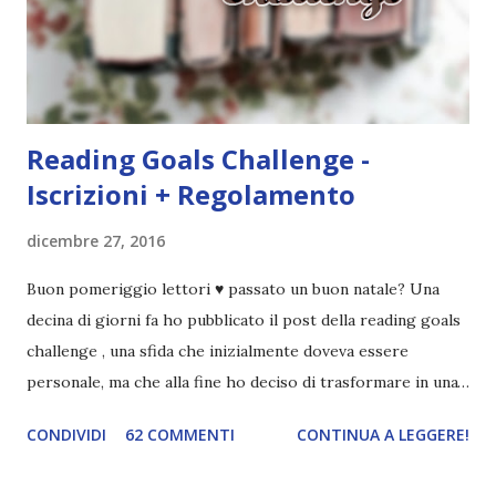
coprendoti gli occhi. È bellissimo, forte, e assolutamente
terrificante. Non mi vede neppure. Ma io l'ho notato. L'ho
visto, l'ho sentito. Le cose che ha fatto, i misfatti ch...
Reading Goals Challenge -
Iscrizioni + Regolamento
dicembre 27, 2016
Buon pomeriggio lettori ♥ passato un buon natale? Una
decina di giorni fa ho pubblicato il post della reading goals
challenge , una sfida che inizialmente doveva essere
personale, ma che alla fine ho deciso di trasformare in una
challenge vera e propria, dato che ci sono state un paio di
CONDIVIDI
62 COMMENTI
CONTINUA A LEGGERE!
persone interessate. E quindi eccomi qui con il post delle
iscrizioni e con il regolamento! La Reading Goals Challenge