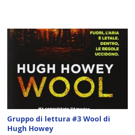
costante nelle rubriche. Odiavo lo sport. Odiavo lo sport,
odiavo quelli che facevano sport, odiavo quelli a cui piaceva
guardarlo, e odiavo chi non odiava quelli che lo facevano o
cui piaceva guardarlo. In terza elementare - l'ultimo anno in
cui si gioca a mini-baseball mia madre voleva che mi facessi
delle amicizie, così mi obbligò a entrare nella squadra dei
Pirati di Orlando. Mi feci degli amici eccome: una masnada di
bambini dell'asilo. Non fu un gran passo avanti, se l'obiettivo
era inserirmi fra i coetanei. Fu soprattutto perché come
statura sovrastavo tutti gli altri giocatori se quell'anno per
un pelo non entrai nella formazione ufficiale. Qu...
Gruppo di lettura #3 Wool di
Hugh Howey