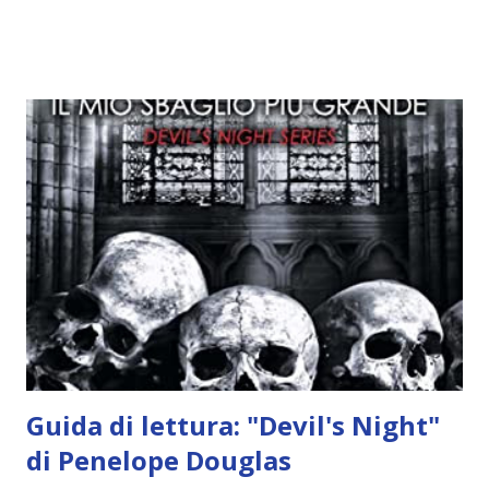
Alcuni sono increduli, altri incerti che sia una buona
idea..fatto sta' che si mettono all'opera. Ma è proprio
quando stanno iniziando ad avere dei risultati che spunta un
angelo puro, Elemiah. Ma, a differenza di cosa pensano,
l'angelo non ha intenzione di fare una strage, piuttosto è lì
per avvertili che Mikael non è più "l'angelo puro" che
credono e che potrebbe aver ucciso altri mezzi angeli, tipo
Rafael. A quelle parole, Haniel seguito da altri ibridi, si reca
nell'appartamento, senza risultati. Infine cercano nella
chiesetta. Lì trovano Rafael alle prese con gli angeli puri,
ma questa volta ...
Guida di lettura: "Devil's Night"
di Penelope Douglas