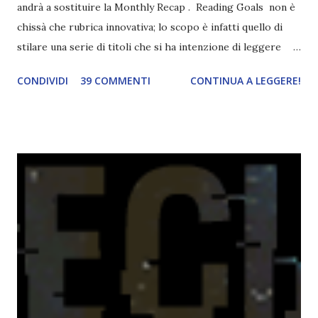
andrà a sostituire la Monthly Recap . Reading Goals non è
chissà che rubrica innovativa; lo scopo è infatti quello di
stilare una serie di titoli che si ha intenzione di leggere
durante il mese e di riepilogare le letture fatte. E' anche
CONDIVIDI
39 COMMENTI
CONTINUA A LEGGERE!
una rubrica per tenere sotto controllo le reading
challenge, perché quest'anno sono veramente decisa a
portarne a termine un bel po'. Non tanto perché cavolo, ho
terminato una sfida, sono Dio!, ma piuttosto perché voglio
spaziare con i generi letterari e non limitarmi al fantasy.
Per farvi un esempio nel 2015 mi sembra di aver letto
troppi libri impegnativi e davvero pochi libri "leggeri", il
che non è sempre un bene. Credo che sia stata la principale
causa per il mio calo di letture. Comunque, ogni mese -
nessun giorno fisso, però - pubblicherò questo post.
Spero che la rubrica sia di vostro gradimento. GENNAIO
TBR+OBIETTIVI Questa è la mia tbr del mese...