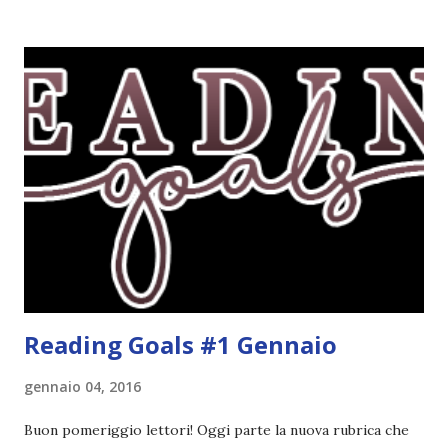
La challenge è molto semplice. Bisogna creare una lista di
obiettivi da portare a termine durante il 2017. E' una
challenge un po' particolare perché ogni libro letto può
ricoprire più di un obiettivo. Riportandovi l'esempio che ho
fatto nell'altro post, se leggo un libro horror sulle sirene
scritto dal mio autore preferito, tecnicamente ho già
completato tre degli obiettivi della mia lista . Non importa
leggere 345.453.312 libri, ma maturare come lettore,
uscendo fuori dalla propria comfort zone. Come
partecipare Per partecipare non dovete fare altro che
crea...
Reading Goals #1 Gennaio
gennaio 04, 2016
Buon pomeriggio lettori! Oggi parte la nuova rubrica che