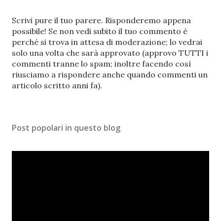
P
Scrivi pure il tuo parere. Risponderemo appena
o
possibile! Se non vedi subito il tuo commento è
s
perché si trova in attesa di moderazione; lo vedrai
t
solo una volta che sarà approvato (approvo TUTTI i
a
commenti tranne lo spam; inoltre facendo così
u
riusciamo a rispondere anche quando commenti un
n
articolo scritto anni fa).
c
o
m
Post popolari in questo blog
m
e
n
t
o