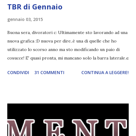
TBR di Gennaio
gennaio 03, 2015
Buona sera, divoratori c: Ultimamente sto lavorando ad una
nuova grafica :D nuova per dire..è una di quelle che ho
utilizzato lo scorso anno ma sto modificando un paio di
cosucce! E' quasi pronta, mi mancano solo la barra laterale e
il piè di pagina. Ho come l'impressione che mi faranno
CONDIVIDI
31 COMMENTI
CONTINUA A LEGGERE!
impazzire e.e Un po' mi dispiacerà abbandonare quest
grafica perché mi piace tantissimo :\ magari la utilizzerò di
nuovo un'altra volta! Letture di Dicembre Lo scorso mese
avevo inserito sedici titoli. Già sapevo che non li avrei letti
tutti ma ogni volta preferisco esagerare per avere più
scelta! Dalla tbr ho letto soltanto cinque titoli: I cento
colori del blu, Amy Harmon ★ ★ ★ ★ Sapete il mio
rapporto con gli ya. Questo stranamente mi è piaciuto