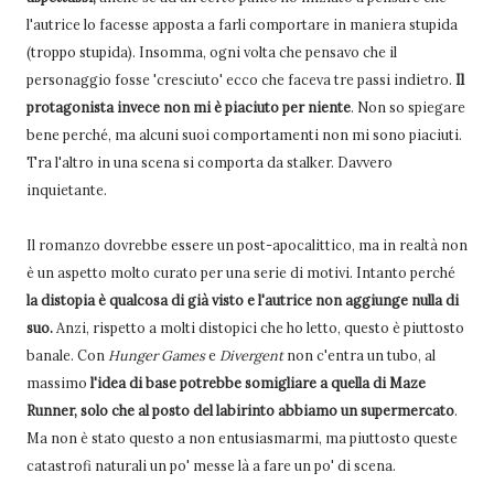
l'autrice lo facesse apposta a farli comportare in maniera stupida
(troppo stupida). Insomma, ogni volta che pensavo che il
personaggio fosse 'cresciuto' ecco che faceva tre passi indietro.
Il
protagonista invece non mi è piaciuto per niente
. Non so spiegare
bene perché, ma alcuni suoi comportamenti non mi sono piaciuti.
Tra l'altro in una scena si comporta da stalker. Davvero
inquietante.
Il romanzo dovrebbe essere un post-apocalittico, ma in realtà non
è un aspetto molto curato per una serie di motivi. Intanto perché
la distopia è qualcosa di già visto e l'autrice non aggiunge nulla di
suo.
Anzi, rispetto a molti distopici che ho letto, questo è piuttosto
banale. Con
Hunger Games
e
Divergent
non c'entra un tubo, al
massimo
l'idea di base potrebbe somigliare a quella di Maze
Runner, solo che al posto del labirinto abbiamo un supermercato
.
Ma non è stato questo a non entusiasmarmi, ma piuttosto queste
catastrofi naturali un po' messe là a fare un po' di scena.