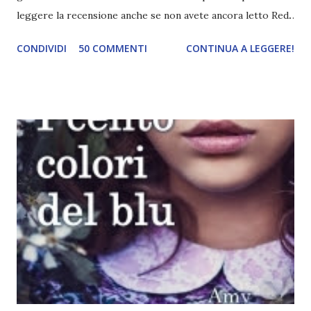
leggere la recensione anche se non avete ancora letto Red.
Per le trame dei libri cliccate sulle cover :3 Red, Blue e
CONDIVIDI
50 COMMENTI
CONTINUA A LEGGERE!
Green sono state delle letture molto piacevoli ma non
nego il fatto che le mie aspettative sono state un po'
deluse. Ho sempre letto recensioni positivissime e su GR il
rating più basso è di tipo quattro stelline o_o. Perciò
potete capire le mie aspettative! Innanzitutto, se la Gier o
la ce avesse deciso di pubblicare la trilogia in un unico libro,
probabilmente lo avrei apprezzato molto di più. Red è
molto introduttivo, nel senso che in trecento pagine non
succede un bel niente. E non ha nemmeno un finale ._.
finisce esattamente nel bel mezzo della storia (anzi, quale
"mezzo" della storia? Questa storia ha praticamente solo
l'inizio!). Stessa cosa con Blue , stessa...