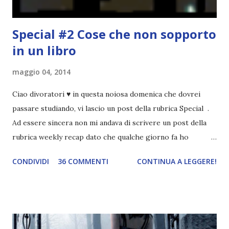
Special #2 Cose che non sopporto
in un libro
maggio 04, 2014
Ciao divoratori ♥ in questa noiosa domenica che dovrei
passare studiando, vi lascio un post della rubrica Special .
Ad essere sincera non mi andava di scrivere un post della
rubrica weekly recap dato che qualche giorno fa ho
pubblicato la monthly recap . Scusate, ma mi scocciava
CONDIVIDI
36 COMMENTI
CONTINUA A LEGGERE!
troppo creare un nuovo banner xD Nella puntata di oggi vi
parlerò di cosa non sopporto in un libro, più nello specifico
Cosa mi fa alzare gli occhi al cielo quando leggo un libro .
Quante volte vi è capitato di trovare sempre gli stessi modi
di dire in un libro? Ad esempio, i capelli arruffati . TUTTI I