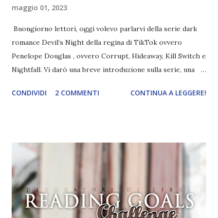
maggio 01, 2023
Buongiorno lettori, oggi volevo parlarvi della serie dark
romance Devil’s Night della regina di TikTok ovvero
Penelope Douglas , ovvero Corrupt, Hideaway, Kill Switch e
Nightfall. Vi darò una breve introduzione sulla serie, una
spiegazione dei personaggi principali e l’ordine di lettura ,
CONDIVIDI
2 COMMENTI
CONTINUA A LEGGERE!
e anche un breve commento sui libri singoli. I libri sono in
ordine di lettura, in modo che sappiate esattamente dove
iniziare, come continuare e soprattutto dove finire con la
storia dei Cavalieri! Titolo: Corrupt - Il mio sbaglio più
grande (Devil's Night 1#) Autrice : Penelope Douglas
Pagine: 448 Editore: Newton Compton Editori
Pubblicazione: 10 Gennaio 2023 Traduttore: Laura Lancini
Trama: “Si chiama Michael Crist. È il fratello maggiore del
mio ragazzo ed è come quei film dell'orrore che guardi