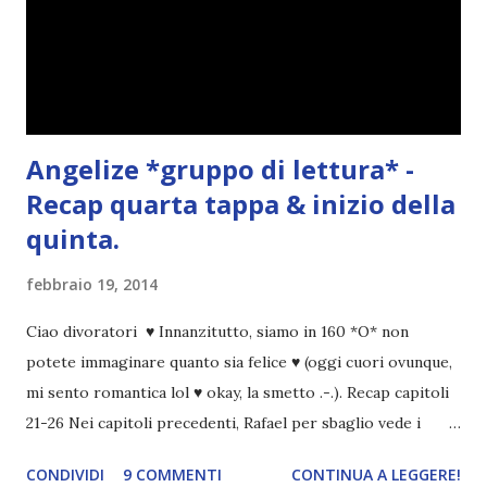
Angelize *gruppo di lettura* -
Recap quarta tappa & inizio della
quinta.
febbraio 19, 2014
Ciao divoratori ♥ Innanzitutto, siamo in 160 *O* non
potete immaginare quanto sia felice ♥ (oggi cuori ovunque,
mi sento romantica lol ♥ okay, la smetto .-.). Recap capitoli
21-26 Nei capitoli precedenti, Rafael per sbaglio vede i
ricordi di Haniel e i due litigano. In seguito, i mezzi angeli si
CONDIVIDI
9 COMMENTI
CONTINUA A LEGGERE!
incontrano e Hesediel mostra loro come combattere i puri.