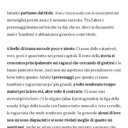
Intanto
partiamo dal titolo
.
Non c'entra nulla con la storia
(non mi
meraviglio) poiché non c'è nessuno esercito. Tra l'altro i
personaggi hanno un'età che va dai, che so, dieci ai diciassette
anni e 'bambini' è abbastanza generico come titolo.
A livello di trama succede poco e niente.
Ci sono delle catastrofi,
vero, però è quasi tutto nei primi capitoli. Il resto della
storia si
concentra principalmente sui ragazzi che cercando di gestirsi
e lo
fanno piuttosto bene. Anzi non mi aspettavo che prendessero così
bene tutto quanto. Infatti
i personaggi,
per quanto ci siano
bambini e ragazzini un po' più grandi,
a volte sembrano troppo
maturi per la loro età, altre volte il contrario
. Ci sono vari
stereotipi tra loro: c'è lo sfigato (alias il protagonista), la figa della
scuola, il figo della scuola con l'amico tutto muscoli e zero cervello,
la ragazzina che vuole sembrare grande. In generale
alcuni di loro
non mi sono dispiaciuti e si sono rivelati meglio di quanto mi
aspettassi,
anche se ad un certo punto ho iniziato a pensare che