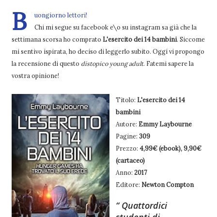
B
uongiorno lettori!
Chi mi segue su facebook e\o su instagram sa già che la
settimana scorsa ho comprato
L'esercito dei 14 bambini
. Siccome
mi sentivo ispirata, ho deciso di leggerlo subito. Oggi vi propongo
la recensione di questo
distopico young adult
. Fatemi sapere la
vostra opinione!
Titolo:
L'esercito dei 14
bambini
Autore:
Emmy Laybourne
Pagine:
309
Prezzo:
4,99€ (ebook), 9,90€
(cartaceo)
Anno:
2017
Editore:
Newton Compton
Quattordici