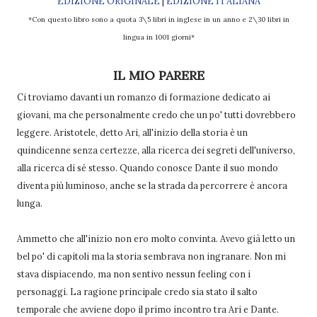
EDIZIONE ORIGINALE
|
EDIZIONE ITALIANA
*Con questo libro sono a quota 3\5 libri in inglese in un anno e 2\30 libri in
lingua in 1001 giorni*
IL MIO PARERE
Ci troviamo davanti un romanzo di formazione dedicato ai
giovani, ma che personalmente credo che un po' tutti dovrebbero
leggere. Aristotele, detto Ari, all'inizio della storia è un
quindicenne senza certezze, alla ricerca dei segreti dell'universo,
alla ricerca di sé stesso. Quando conosce Dante il suo mondo
diventa più luminoso, anche se la strada da percorrere è ancora
lunga.
Ammetto che all'inizio non ero molto convinta. Avevo già letto un
bel po' di capitoli ma la storia sembrava non ingranare. Non mi
stava dispiacendo, ma non sentivo nessun feeling con i
personaggi. La ragione principale credo sia stato il salto
temporale che avviene dopo il primo incontro tra Ari e Dante.