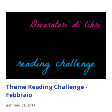
Cosa mi fa alzare gli occhi al cielo quando leggo un libro .
Quante volte vi è capitato di trovare sempre gli stessi modi
di dire in un libro? Ad esempio, i capelli arruffati . TUTTI I
RAGAZZI nei libri hanno i capelli arruffati. Vabbè, c'è crisi, il
pettine costa. Dovrei regalarglielo io uno. O magari del gel.
Fatto sta che nella realtà i ragazzi con i capelli così
sembrano degli scappati di casa. Ah, poi ci sono le ciocche
ribelli. Che monelli, che trasgry. Oppure tutti i personaggi
dei libri sono dei grandi lettori, fatto sta che io non ho mai
trovato una scena in ...
Theme Reading Challenge -
Febbraio
gennaio 31, 2014