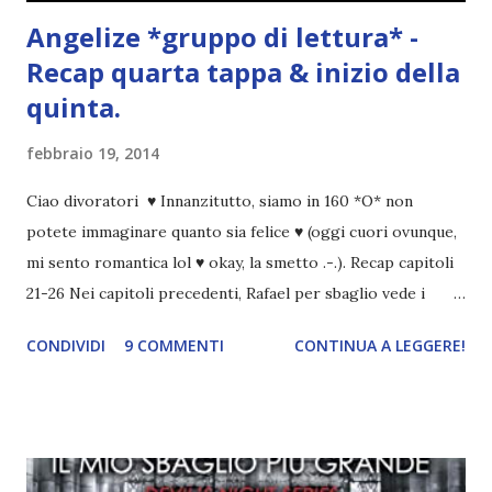
Angelize *gruppo di lettura* -
Recap quarta tappa & inizio della
quinta.
febbraio 19, 2014
Ciao divoratori ♥ Innanzitutto, siamo in 160 *O* non
potete immaginare quanto sia felice ♥ (oggi cuori ovunque,
mi sento romantica lol ♥ okay, la smetto .-.). Recap capitoli
21-26 Nei capitoli precedenti, Rafael per sbaglio vede i
ricordi di Haniel e i due litigano. In seguito, i mezzi angeli si
CONDIVIDI
9 COMMENTI
CONTINUA A LEGGERE!
incontrano e Hesediel mostra loro come combattere i puri.
Alcuni sono increduli, altri incerti che sia una buona
idea..fatto sta' che si mettono all'opera. Ma è proprio
quando stanno iniziando ad avere dei risultati che spunta un
angelo puro, Elemiah. Ma, a differenza di cosa pensano,