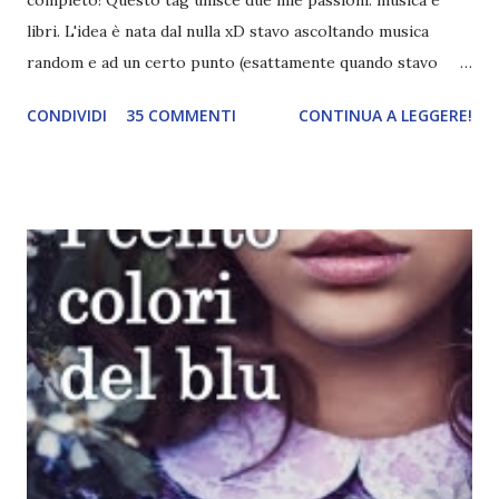
libri. L'idea è nata dal nulla xD stavo ascoltando musica
random e ad un certo punto (esattamente quando stavo
ascoltando Let me love you) mi è venuta in mente
CONDIVIDI
35 COMMENTI
CONTINUA A LEGGERE!
quest'idea. Lo scopo del tag è di associare ad ogni canzone
un libro, un personaggio o un autore. E' diviso in tre parti:
- canzoni base, che sono quelle che ho scelto io; - canzoni
preferite, sono quelle che sceglierete voi; - canzoni bonus,
che sono quelle che decidiamo di non fare ma che qualcun
altro potrebbe decidere di fare; Alla fine del tag si passa il
tag (scusate la ripetizione) ad un'altra blogger. Quest'ultima
aggiunge la sua canzone preferita, una descrizione (come
ho fatto io) e il nome del blog e del profilo (per sapere
anche chi è stato taggato) e dopo passa il tag ad un'altra
blogger che a sua volta deve fare il tag completo più la
canzone scelta dalla persona ch...