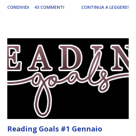
ordinato! Ora finalmente ci sono riuscita! IN LIBRERIA Per
CONDIVIDI
43 COMMENTI
CONTINUA A LEGGERE!
leggere la trama cliccate sulla copertina. Vi ho segnalato
solo alcune delle uscite, quelle che più hanno attirato la mia
attenzione. Phobia - Wulf Dorn \\ 11 settembre. Ho
sentito parlare benissimo di questo autore per quanto
riguarda i suoi romanzi thriller. Per il momento sono
troppo fissata con questo genere ma ho letto pochi libri
thriller e vorrei davvero iniziarne qualcuno. Attraverso il
fuoco - Josephine Angeline \\ 19 settembre. Qualsiasi
libro cita anche soltanto "Salem" deve essere
assolutamente mio. Sono affascinata dalla storia delle
streghe di Salem e se oltre alle streghe aggiungiamo
mondi paralleli e gemelle malefiche, la mia curiosità monta
alle st...
Reading Goals #1 Gennaio