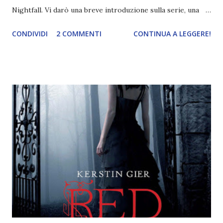
Nightfall. Vi darò una breve introduzione sulla serie, una
spiegazione dei personaggi principali e l’ordine di lettura ,
CONDIVIDI
2 COMMENTI
CONTINUA A LEGGERE!
e anche un breve commento sui libri singoli. I libri sono in
ordine di lettura, in modo che sappiate esattamente dove
iniziare, come continuare e soprattutto dove finire con la
storia dei Cavalieri! Titolo: Corrupt - Il mio sbaglio più
grande (Devil's Night 1#) Autrice : Penelope Douglas
Pagine: 448 Editore: Newton Compton Editori
Pubblicazione: 10 Gennaio 2023 Traduttore: Laura Lancini
Trama: “Si chiama Michael Crist. È il fratello maggiore del
mio ragazzo ed è come quei film dell'orrore che guardi
coprendoti gli occhi. È bellissimo, forte, e assolutamente
terrificante. Non mi vede neppure. Ma io l'ho notato. L'ho
visto, l'ho sentito. Le cose che ha fatto, i misfatti ch...