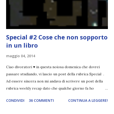
nessun giorno fisso, però - pubblicherò questo post.
Spero che la rubrica sia di vostro gradimento. GENNAIO
TBR+OBIETTIVI Questa è la mia tbr del mese...
Special #2 Cose che non sopporto
in un libro
maggio 04, 2014
Ciao divoratori ♥ in questa noiosa domenica che dovrei
passare studiando, vi lascio un post della rubrica Special .
Ad essere sincera non mi andava di scrivere un post della
rubrica weekly recap dato che qualche giorno fa ho
pubblicato la monthly recap . Scusate, ma mi scocciava
CONDIVIDI
36 COMMENTI
CONTINUA A LEGGERE!
troppo creare un nuovo banner xD Nella puntata di oggi vi
parlerò di cosa non sopporto in un libro, più nello specifico