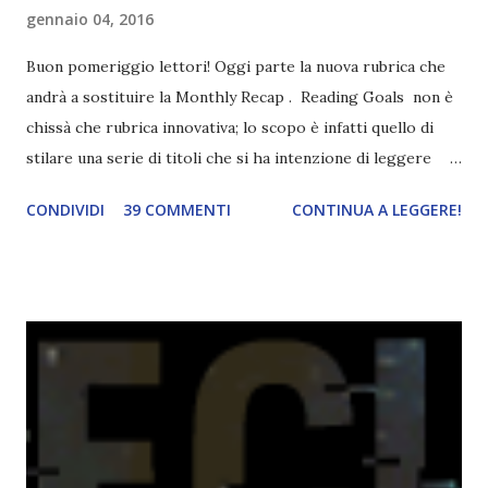
gennaio 04, 2016
Buon pomeriggio lettori! Oggi parte la nuova rubrica che
andrà a sostituire la Monthly Recap . Reading Goals non è
chissà che rubrica innovativa; lo scopo è infatti quello di
stilare una serie di titoli che si ha intenzione di leggere
durante il mese e di riepilogare le letture fatte. E' anche
CONDIVIDI
39 COMMENTI
CONTINUA A LEGGERE!
una rubrica per tenere sotto controllo le reading
challenge, perché quest'anno sono veramente decisa a
portarne a termine un bel po'. Non tanto perché cavolo, ho
terminato una sfida, sono Dio!, ma piuttosto perché voglio
spaziare con i generi letterari e non limitarmi al fantasy.
Per farvi un esempio nel 2015 mi sembra di aver letto
troppi libri impegnativi e davvero pochi libri "leggeri", il
che non è sempre un bene. Credo che sia stata la principale
causa per il mio calo di letture. Comunque, ogni mese -