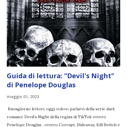
l'angelo non ha intenzione di fare una strage, piuttosto è lì
per avvertili che Mikael non è più "l'angelo puro" che
credono e che potrebbe aver ucciso altri mezzi angeli, tipo
Rafael. A quelle parole, Haniel seguito da altri ibridi, si reca
nell'appartamento, senza risultati. Infine cercano nella
chiesetta. Lì trovano Rafael alle prese con gli angeli puri,
ma questa volta ...
Guida di lettura: "Devil's Night"
di Penelope Douglas
maggio 01, 2023
Buongiorno lettori, oggi volevo parlarvi della serie dark
romance Devil’s Night della regina di TikTok ovvero
Penelope Douglas , ovvero Corrupt, Hideaway, Kill Switch e