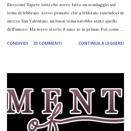
Rieccomi! Sapete tutti che avevo fatto un sondaggio sul
tema di febbraio. Avevo pensato che a febbraio essendoci in
mezzo San Valentino, un buon tema sarebbe stato quello
dell'amore. Ma avevo storto il naso io in primis. Poi come
tema era troppo vago. Così avevo deciso di rendere le cose
CONDIVIDI
35 COMMENTI
CONTINUA A LEGGERE!
più difficili e fare decidere a voi lettori tra storie d'amore
da diabete, storie d'amore/odio, storie strappalacrime. Ma,
visto che decido sempre di testa mia, due giorni prima della
fine di gennaio, ho pensato ad un tema interessante. Potevo
farlo benissimo il prossimo mese, però visto che avrei
fatto decidere a uno di voi, il mese di febbraio era perfetto.
Dunque qual è questo tema, vi starete chiedendo. Il tema di
febbraio è libri ispirati alle favole! Che ve ne pare? Io avrei
un po' di titoli in wishlist ^^ Non avendo letto nessun libro
ispirato alle favole (D:), tutte voi lasciate solo un titolo e
poi a random ne sceglierò tre! Aggiornerò il post, oppure