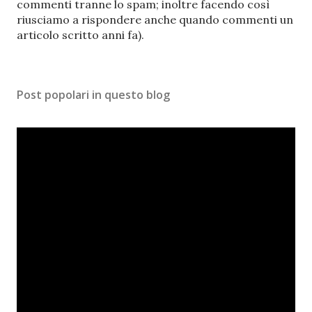
a
commenti tranne lo spam; inoltre facendo così
u
riusciamo a rispondere anche quando commenti un
n
articolo scritto anni fa).
c
o
m
Post popolari in questo blog
m
e
n
t
o