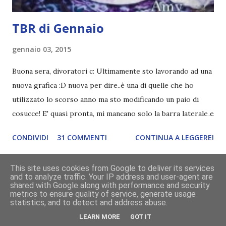
TBR di Gennaio
gennaio 03, 2015
Buona sera, divoratori c: Ultimamente sto lavorando ad una
nuova grafica :D nuova per dire..è una di quelle che ho
utilizzato lo scorso anno ma sto modificando un paio di
cosucce! E' quasi pronta, mi mancano solo la barra laterale e
il piè di pagina. Ho come l'impressione che mi faranno
CONDIVIDI
31 COMMENTI
CONTINUA A LEGGERE!
impazzire e.e Un po' mi dispiacerà abbandonare quest
grafica perché mi piace tantissimo :\ magari la utilizzerò di
This site uses cookies from Google to deliver its services
nuovo un'altra volta! Letture di Dicembre Lo scorso mese
and to analyze traffic. Your IP address and user-agent are
avevo inserito sedici titoli. Già sapevo che non li avrei letti
shared with Google along with performance and security
metrics to ensure quality of service, generate usage
Powered by Blogger
tutti ma ogni volta preferisco esagerare per avere più
statistics, and to detect and address abuse.
scelta! Dalla tbr ho letto soltanto cinque titoli: I cento
grafica a cura di
Divoratori di libri
LEARN MORE
GOT IT