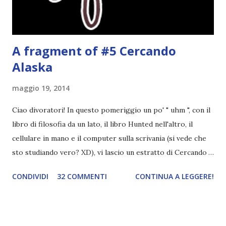
potrete trova...
A fragment of #5 Cercando
Alaska
maggio 19, 2014
Ciao divoratori! In questo pomeriggio un po' " uhm ", con il
libro di filosofia da un lato, il libro Hunted nell'altro, il
cellulare in mano e il computer sulla scrivania (si vede che
sto studiando vero? XD), vi lascio un estratto di Cercando
Alaska di John Green ! Da oggi mi impegnerò a essere più
CONDIVIDI
32 COMMENTI
CONTINUA A LEGGERE!
costante nelle rubriche. Odiavo lo sport. Odiavo lo sport,
odiavo quelli che facevano sport, odiavo quelli a cui piaceva
guardarlo, e odiavo chi non odiava quelli che lo facevano o
cui piaceva guardarlo. In terza elementare - l'ultimo anno in