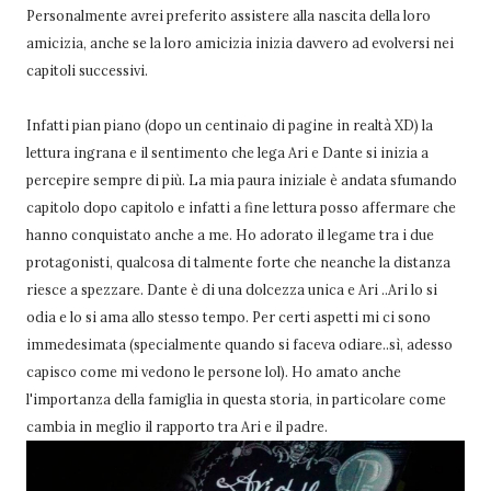
Personalmente avrei preferito assistere alla nascita della loro
amicizia, anche se la loro amicizia inizia davvero ad evolversi nei
capitoli successivi.
Infatti pian piano (dopo un centinaio di pagine in realtà XD) la
lettura ingrana e il sentimento che lega Ari e Dante si inizia a
percepire sempre di più. La mia paura iniziale è andata sfumando
capitolo dopo capitolo e infatti a fine lettura posso affermare che
hanno conquistato anche a me. Ho adorato il legame tra i due
protagonisti, qualcosa di talmente forte che neanche la distanza
riesce a spezzare. Dante è di una dolcezza unica e Ari ..Ari lo si
odia e lo si ama allo stesso tempo. Per certi aspetti mi ci sono
immedesimata (specialmente quando si faceva odiare..sì, adesso
capisco come mi vedono le persone lol). Ho amato anche
l'importanza della famiglia in questa storia, in particolare come
cambia in meglio il rapporto tra Ari e il padre.