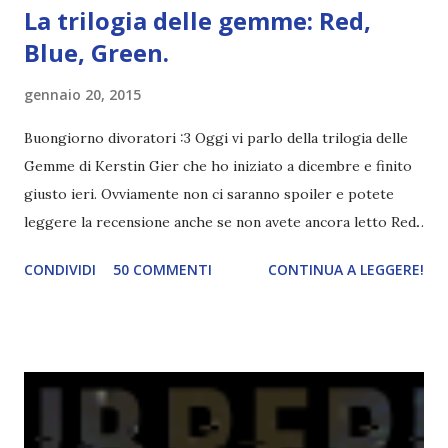
La trilogia delle gemme: Red,
Blue, Green.
gennaio 20, 2015
Buongiorno divoratori :3 Oggi vi parlo della trilogia delle
Gemme di Kerstin Gier che ho iniziato a dicembre e finito
giusto ieri. Ovviamente non ci saranno spoiler e potete
leggere la recensione anche se non avete ancora letto Red.
Per le trame dei libri cliccate sulle cover :3 Red, Blue e
CONDIVIDI
50 COMMENTI
CONTINUA A LEGGERE!
Green sono state delle letture molto piacevoli ma non
nego il fatto che le mie aspettative sono state un po'
deluse. Ho sempre letto recensioni positivissime e su GR il
rating più basso è di tipo quattro stelline o_o. Perciò
potete capire le mie aspettative! Innanzitutto, se la Gier o
la ce avesse deciso di pubblicare la trilogia in un unico libro,
probabilmente lo avrei apprezzato molto di più. Red è