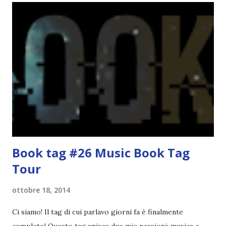
cui si gioca a mini-baseball mia madre voleva che mi facessi
delle amicizie, così mi obbligò a entrare nella squadra dei
Pirati di Orlando. Mi feci degli amici eccome: una masnada di
bambini dell'asilo. Non fu un gran passo avanti, se l'obiettivo
era inserirmi fra i coetanei. Fu soprattutto perché come
statura sovrastavo tutti gli altri giocatori se quell'anno per
un pelo non entrai nella formazione ufficiale. Qu...
Book tag #26 Music Book Tag
Tour
ottobre 18, 2014
Ci siamo! Il tag di cui parlavo giorni fa è finalmente
completo! Questo tag unisce due mie passioni: musica e