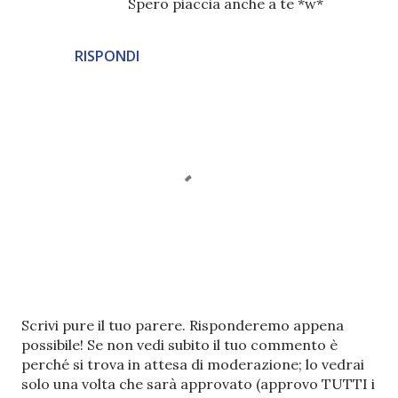
Spero piaccia anche a te *w*
RISPONDI
P
Scrivi pure il tuo parere. Risponderemo appena
o
possibile! Se non vedi subito il tuo commento è
s
perché si trova in attesa di moderazione; lo vedrai
t
solo una volta che sarà approvato (approvo TUTTI i