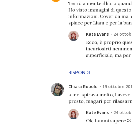
Terrò a mente il libro quan
Ho visto immagini di questo 
informazioni. Cover da mal d
spiace per Liam e per la band
Kate Evans
24 ottobr
Ecco, è proprio ques
incuriosirti nemmen
superficiale, ma per
RISPONDI
Chiara Ropolo
19 ottobre 201
a me ispirava molto, l'avev
presto, magari per rilassarmi
Kate Evans
24 ottobr
Ok, fammi sapere :3