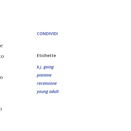
CONDIVIDI
 e
to
Etichette
k.j. going
piemme
ho
recensione
young adult
o