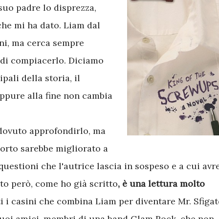
suo padre lo disprezza,
che mi ha dato. Liam dal
ni, ma cerca sempre
 di compiacerlo. Diciamo
ali della storia, il
 eppure alla fine non cambia
 dovuto approfondirlo, ma
orto sarebbe migliorato a
questioni che l'autrice lascia in sospeso e a cui avr
to però, come ho già scritto
, è una lettura molto
ti i casini che combina Liam per diventare Mr. Sfiga
 suoi amici, membri di una band Glam Rock, che non