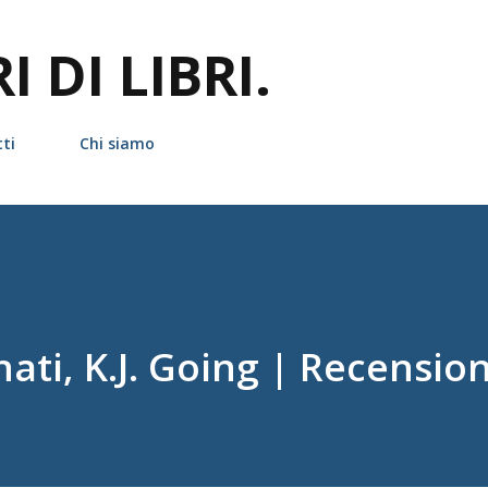
Passa ai contenuti principali
 DI LIBRI.
ti
Chi siamo
inati, K.J. Going | Recensio