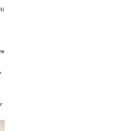
di
re
o
r