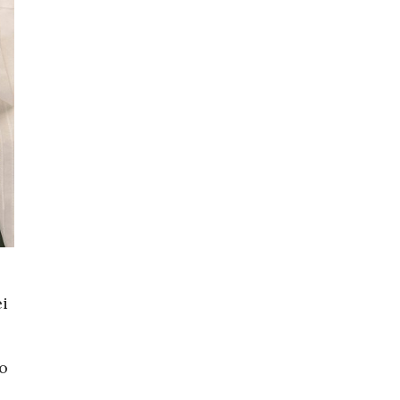
ei
to