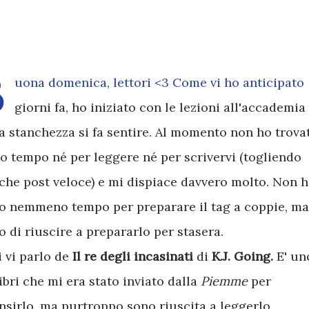
B
uona domenica, lettori <3 Come vi ho anticipato
giorni fa, ho iniziato con le lezioni all'accademia
la stanchezza si fa sentire. Al momento non ho trova
o tempo né per leggere né per scrivervi (togliendo
che post veloce) e mi dispiace davvero molto. Non 
o nemmeno tempo per preparare il tag a coppie, ma
o di riuscire a prepararlo per stasera.
 vi parlo de
Il re degli incasinati
di
K.J. Going.
E' un
libri che mi era stato inviato dalla
Piemme
per
nsirlo, ma purtroppo sono riuscita a leggerlo