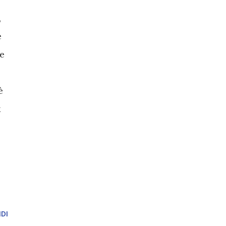
,
e
re
è
k
DI