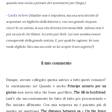
quando non inizia a provare dei sentimenti per Diego.)
-
Lucky in love
(
Maddie non è impulsiva, ma una sera decide di
acquistare un biglietto della lotteria e, con suo grande stupore,
vince! In un attimo, la sua vita diventa irriconoscibile. Adesso non è
più sicura di chi fidarsi. Eccetto per Seth. Lui non sembra essere
consapevole della grande notizia. E, per qualche ragione, lei non
vuole diglielo. Ma cosa succede se lui scopre il suo segreto?)
Il mio commento
Dunque, avevate collegato questa autrice a tutti questi romanzi?
Io onestamente no! Quando è uscito
Principe azzurro per un
giorno
non avevo idea che fosse
quel
libro,
The fill-in boyfriend
,
tant'è che successivamente ho fatto di tutto per procurarmelo e
l'ho iniziato all'istante. Con mia sorpresa mi è piaciuto più di
quanto mi aspettassi.
The distance between us
e
On the fence