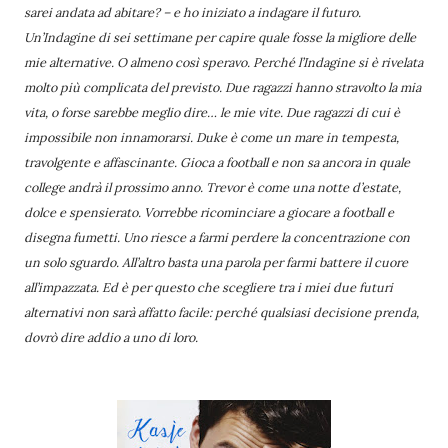
sarei andata ad abitare? – e ho iniziato a indagare il futuro.
Un’Indagine di sei settimane per capire quale fosse la migliore delle
mie alternative. O almeno così speravo. Perché l’Indagine si è rivelata
molto più complicata del previsto. Due ragazzi hanno stravolto la mia
vita, o forse sarebbe meglio dire… le mie vite. Due ragazzi di cui è
impossibile non innamorarsi. Duke è come un mare in tempesta,
travolgente e affascinante. Gioca a football e non sa ancora in quale
college andrà il prossimo anno. Trevor è come una notte d’estate,
dolce e spensierato. Vorrebbe ricominciare a giocare a football e
disegna fumetti. Uno riesce a farmi perdere la concentrazione con
un solo sguardo. All’altro basta una parola per farmi battere il cuore
all’impazzata. Ed è per questo che scegliere tra i miei due futuri
alternativi non sarà affatto facile: perché qualsiasi decisione prenda,
dovrò dire addio a uno di loro.