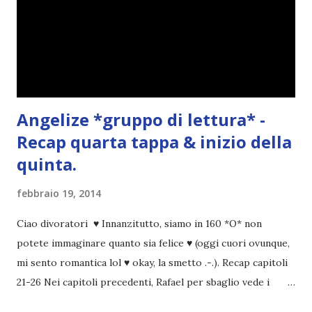
Angelize *gruppo di lettura* -
Recap quarta tappa & inizio della
quinta.
febbraio 19, 2014
Ciao divoratori ♥ Innanzitutto, siamo in 160 *O* non
potete immaginare quanto sia felice ♥ (oggi cuori ovunque,
mi sento romantica lol ♥ okay, la smetto .-.). Recap capitoli
21-26 Nei capitoli precedenti, Rafael per sbaglio vede i
ricordi di Haniel e i due litigano. In seguito, i mezzi angeli si