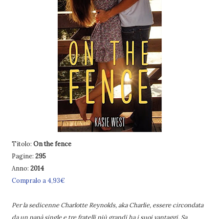
Titolo:
On the fence
Pagine:
295
Anno:
2014
Compralo a 4,93€
Per la sedicenne Charlotte Reynolds, aka Charlie, essere circondata
da un papà single e tre fratelli più grandi ha i suoi vantaggi. Sa