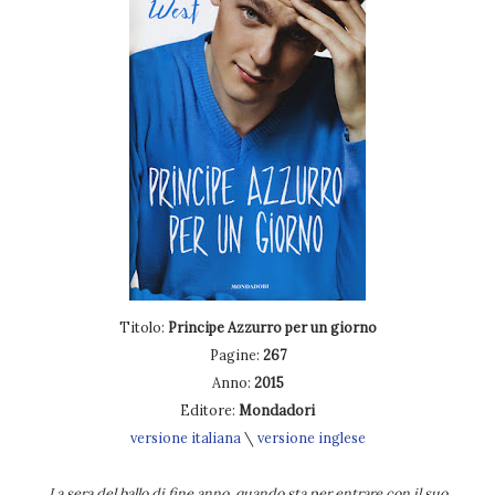
Titolo:
Principe Azzurro per un giorno
Pagine:
267
Anno:
2015
Editore:
Mondadori
versione italiana
\
versione inglese
La sera del ballo di fine anno, quando sta per entrare con il suo