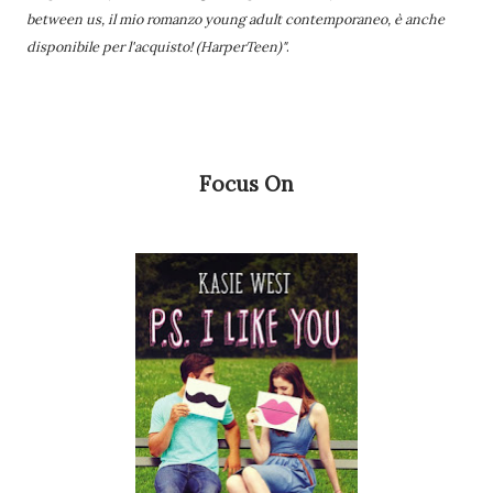
between us, il mio romanzo young adult contemporaneo, è anche
disponibile per l'acquisto! (HarperTeen)"
.
Focus On