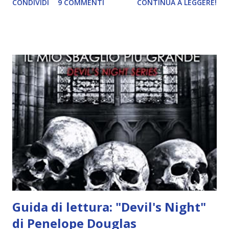
CONDIVIDI
9 COMMENTI
CONTINUA A LEGGERE!
incontrano e Hesediel mostra loro come combattere i puri.
Alcuni sono increduli, altri incerti che sia una buona
idea..fatto sta' che si mettono all'opera. Ma è proprio
quando stanno iniziando ad avere dei risultati che spunta un
angelo puro, Elemiah. Ma, a differenza di cosa pensano,
l'angelo non ha intenzione di fare una strage, piuttosto è lì
per avvertili che Mikael non è più "l'angelo puro" che
credono e che potrebbe aver ucciso altri mezzi angeli, tipo
Rafael. A quelle parole, Haniel seguito da altri ibridi, si reca
nell'appartamento, senza risultati. Infine cercano nella
chiesetta. Lì trovano Rafael alle prese con gli angeli puri,
ma questa volta ...
Guida di lettura: "Devil's Night"
di Penelope Douglas