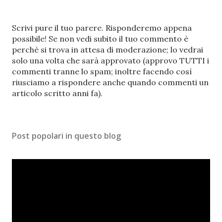
P
Scrivi pure il tuo parere. Risponderemo appena
o
possibile! Se non vedi subito il tuo commento è
s
perché si trova in attesa di moderazione; lo vedrai
t
solo una volta che sarà approvato (approvo TUTTI i
a
commenti tranne lo spam; inoltre facendo così
u
riusciamo a rispondere anche quando commenti un
n
articolo scritto anni fa).
c
o
m
Post popolari in questo blog
m
e
n
t
o