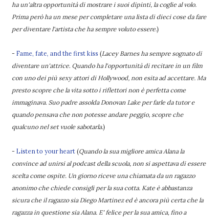
ha un'altra opportunità di mostrare i suoi dipinti, la coglie al volo.
Prima però ha un mese per completare una lista di dieci cose da fare
per diventare l'artista che ha sempre voluto essere.
)
-
Fame, fate, and the first kiss
(
Lacey Barnes ha sempre sognato di
diventare un'attrice. Quando ha l'opportunità di recitare in un film
con uno dei più sexy attori di Hollywood, non esita ad accettare. Ma
presto scopre che la vita sotto i riflettori non è perfetta come
immaginava. Suo padre assolda Donovan Lake per farle da tutor e
quando pensava che non potesse andare peggio, scopre che
qualcuno nel set vuole sabotarla.
)
-
Listen to your heart
(
Quando la sua migliore amica Alana la
convince ad unirsi al podcast della scuola, non si aspettava di essere
scelta come ospite. Un giorno riceve una chiamata da un ragazzo
anonimo che chiede consigli per la sua cotta. Kate è abbastanza
sicura che il ragazzo sia Diego Martinez ed è ancora più certa che la
ragazza in questione sia Alana. E' felice per la sua amica, fino a