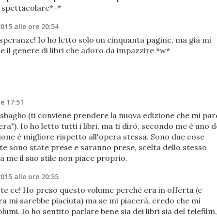
o spettacolare*-*
2015 alle ore 20:54
speranze! Io ho letto solo un cinquanta pagine, ma già mi
e il genere di libri che adoro da impazzire *w*
re 17:51
n sbaglio (ti conviene prendere la nuova edizione che mi par
ra"). Io ho letto tutti i libri, ma ti dirò, secondo me è uno d
zione è migliore rispetto all'opera stessa. Sono due cose
lte sono state prese e saranno prese, scelta dello stesso
 me il suo stile non piace proprio.
2015 alle ore 20:55
tte ce! Ho preso questo volume perché era in offerta (e
ra mi sarebbe piaciuta) ma se mi piacerà, credo che mi
lumi. Io ho sentito parlare bene sia dei libri sia del telefilm,