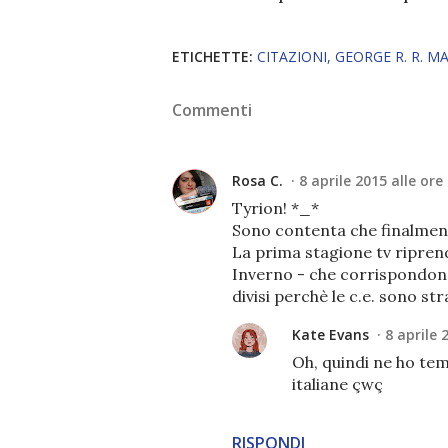
ETICHETTE:
CITAZIONI
GEORGE R. R. M
Commenti
Rosa C.
8 aprile 2015 alle ore
Tyrion! *_*
Sono contenta che finalment
La prima stagione tv riprend
Inverno - che corrispondono
divisi perchè le c.e. sono st
Kate Evans
8 aprile 
Oh, quindi ne ho tem
italiane çwç
RISPONDI