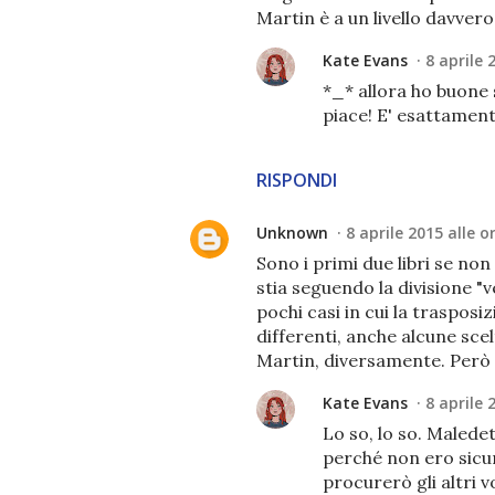
Martin è a un livello davver
Kate Evans
8 aprile 
*_* allora ho buone 
piace! E' esattament
RISPONDI
Unknown
8 aprile 2015 alle o
Sono i primi due libri se no
stia seguendo la divisione "ve
pochi casi in cui la trasposi
differenti, anche alcune sce
Martin, diversamente. Però a
Kate Evans
8 aprile 
Lo so, lo so. Malede
perché non ero sicu
procurerò gli altri vo