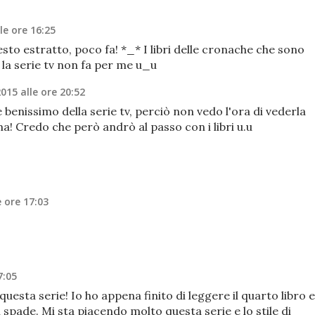
lle ore 16:25
to estratto, poco fa! *_* I libri delle cronache che sono
re la serie tv non fa per me u_u
2015 alle ore 20:52
 benissimo della serie tv, perciò non vedo l'ora di vederla
a! Credo che però andrò al passo con i libri u.u
e ore 17:03
7:05
 questa serie! Io ho appena finito di leggere il quarto libro e
spade. Mi sta piacendo molto questa serie e lo stile di