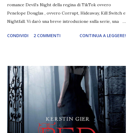
romance Devil’s Night della regina di TikTok ovvero
Penelope Douglas , ovvero Corrupt, Hideaway, Kill Switch e
Nightfall. Vi darò una breve introduzione sulla serie, una
spiegazione dei personaggi principali e l’ordine di lettura ,
CONDIVIDI
2 COMMENTI
CONTINUA A LEGGERE!
e anche un breve commento sui libri singoli. I libri sono in
ordine di lettura, in modo che sappiate esattamente dove
iniziare, come continuare e soprattutto dove finire con la
storia dei Cavalieri! Titolo: Corrupt - Il mio sbaglio più
grande (Devil's Night 1#) Autrice : Penelope Douglas
Pagine: 448 Editore: Newton Compton Editori
Pubblicazione: 10 Gennaio 2023 Traduttore: Laura Lancini
Trama: “Si chiama Michael Crist. È il fratello maggiore del
mio ragazzo ed è come quei film dell'orrore che guardi
coprendoti gli occhi. È bellissimo, forte, e assolutamente
terrificante. Non mi vede neppure. Ma io l'ho notato. L'ho
visto, l'ho sentito. Le cose che ha fatto, i misfatti ch...