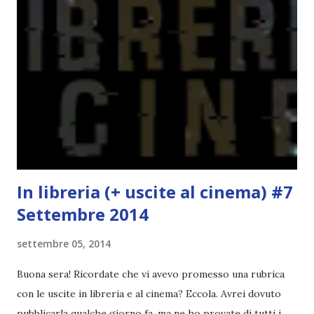
la ce avesse deciso di pubblicare la trilogia in un unico libro,
probabilmente lo avrei apprezzato molto di più. Red è
molto introduttivo, nel senso che in trecento pagine non
succede un bel niente. E non ha nemmeno un finale ._.
finisce esattamente nel bel mezzo della storia (anzi, quale
"mezzo" della storia? Questa storia ha praticamente solo
l'inizio!). Stessa cosa con Blue , stessa...
In libreria (+ uscite al cinema) #7
Settembre 2014
settembre 05, 2014
Buona sera! Ricordate che vi avevo promesso una rubrica
con le uscite in libreria e al cinema? Eccola. Avrei dovuto
pubblicarla qualche giorno fa, ma ne ho provate di tutti i