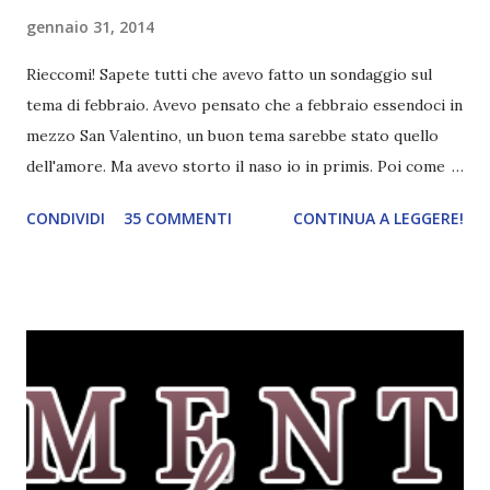
gennaio 31, 2014
Rieccomi! Sapete tutti che avevo fatto un sondaggio sul
tema di febbraio. Avevo pensato che a febbraio essendoci in
mezzo San Valentino, un buon tema sarebbe stato quello
dell'amore. Ma avevo storto il naso io in primis. Poi come
tema era troppo vago. Così avevo deciso di rendere le cose
CONDIVIDI
35 COMMENTI
CONTINUA A LEGGERE!
più difficili e fare decidere a voi lettori tra storie d'amore
da diabete, storie d'amore/odio, storie strappalacrime. Ma,
visto che decido sempre di testa mia, due giorni prima della
fine di gennaio, ho pensato ad un tema interessante. Potevo
farlo benissimo il prossimo mese, però visto che avrei
fatto decidere a uno di voi, il mese di febbraio era perfetto.
Dunque qual è questo tema, vi starete chiedendo. Il tema di
febbraio è libri ispirati alle favole! Che ve ne pare? Io avrei
un po' di titoli in wishlist ^^ Non avendo letto nessun libro