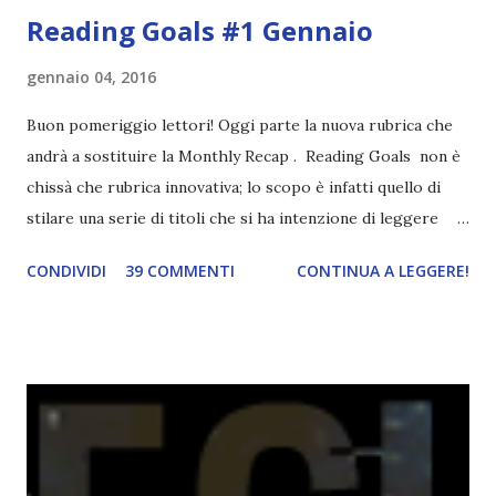
Reading Goals #1 Gennaio
gennaio 04, 2016
Buon pomeriggio lettori! Oggi parte la nuova rubrica che
andrà a sostituire la Monthly Recap . Reading Goals non è
chissà che rubrica innovativa; lo scopo è infatti quello di
stilare una serie di titoli che si ha intenzione di leggere
durante il mese e di riepilogare le letture fatte. E' anche
CONDIVIDI
39 COMMENTI
CONTINUA A LEGGERE!
una rubrica per tenere sotto controllo le reading
challenge, perché quest'anno sono veramente decisa a
portarne a termine un bel po'. Non tanto perché cavolo, ho
terminato una sfida, sono Dio!, ma piuttosto perché voglio
spaziare con i generi letterari e non limitarmi al fantasy.
Per farvi un esempio nel 2015 mi sembra di aver letto
troppi libri impegnativi e davvero pochi libri "leggeri", il