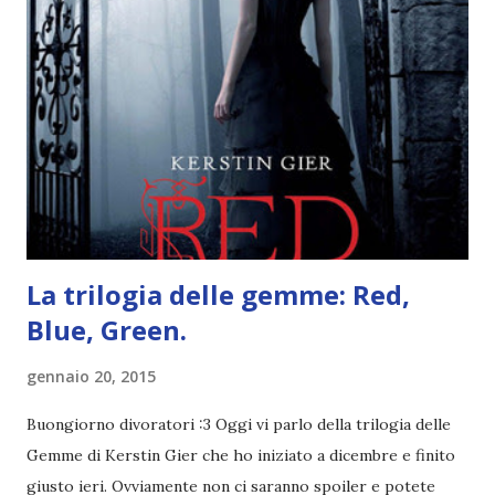
un libro ambientato in Australia . Mare, mare, mare !
L'Oceania è circondata dal mare! Un libro nel quale il mare è
l'elemento fondamentale. Un libro sulle sirene, un libro con
protagonisti dei surfisti.. un libro importante nella storia
della letteratura australiana, neozelandese, ecc . l'Oceania
è ricca di natura! Leggete un libro con una cover molto, ...
La trilogia delle gemme: Red,
Blue, Green.
gennaio 20, 2015
Buongiorno divoratori :3 Oggi vi parlo della trilogia delle
Gemme di Kerstin Gier che ho iniziato a dicembre e finito
giusto ieri. Ovviamente non ci saranno spoiler e potete