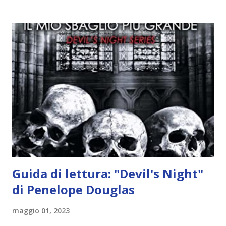
idea..fatto sta' che si mettono all'opera. Ma è proprio
quando stanno iniziando ad avere dei risultati che spunta un
angelo puro, Elemiah. Ma, a differenza di cosa pensano,
l'angelo non ha intenzione di fare una strage, piuttosto è lì
per avvertili che Mikael non è più "l'angelo puro" che
credono e che potrebbe aver ucciso altri mezzi angeli, tipo
Rafael. A quelle parole, Haniel seguito da altri ibridi, si reca
nell'appartamento, senza risultati. Infine cercano nella
chiesetta. Lì trovano Rafael alle prese con gli angeli puri,
ma questa volta ...
Guida di lettura: "Devil's Night"
di Penelope Douglas
maggio 01, 2023