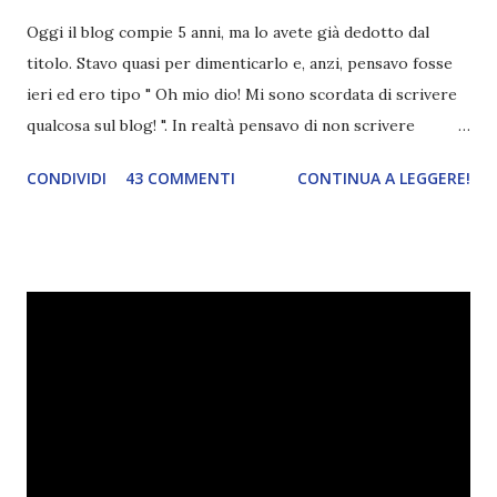
Oggi il blog compie 5 anni, ma lo avete già dedotto dal
titolo. Stavo quasi per dimenticarlo e, anzi, pensavo fosse
ieri ed ero tipo " Oh mio dio! Mi sono scordata di scrivere
qualcosa sul blog! ". In realtà pensavo di non scrivere
completamente niente perché i 'blogversary' stanno
CONDIVIDI
43 COMMENTI
CONTINUA A LEGGERE!
diventando un po' come i miei compleanni. Semplicemente
mi scoccia festeggiarli perché tanto ogni anno dico sempre
le solite cose (e in effetti gli ultimi quattro blogversary
sembrano fatti tutti con lo stampino.. NO, NON
CERCATELI, SONO IMBARAZZANTI!) . Però cavolo, sono
cinque anni e non sono pochi . Il blog è praticamente
l'unica cosa della mia vita che ho continuato con costanza
(più o meno) e non come le tremila cose che inizio per poi
lasciare a metà. Tra l'altro ripenso a circa un anno e mezzo
fa, quando non sapevo più che farmene di D ivoratori di