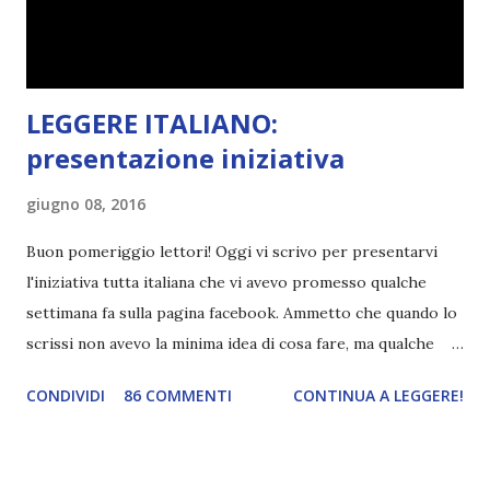
libri . Quindi pubblicare un post celebrativo era il minimo
che potessi fare. All'inizio non avevo idea che il ...
LEGGERE ITALIANO:
presentazione iniziativa
giugno 08, 2016
Buon pomeriggio lettori! Oggi vi scrivo per presentarvi
l'iniziativa tutta italiana che vi avevo promesso qualche
settimana fa sulla pagina facebook. Ammetto che quando lo
scrissi non avevo la minima idea di cosa fare, ma qualche
giorno fa ho buttato giù un'idea che mi piace parecchio. <a
CONDIVIDI
86 COMMENTI
CONTINUA A LEGGERE!
href="http://divoratoridilibri.blogspot.com/2016/06/legg
ere-italiano-blogtour-presentazione.html"><img
src="http://i68.tinypic.com/2vmt5lk.png" width="300">