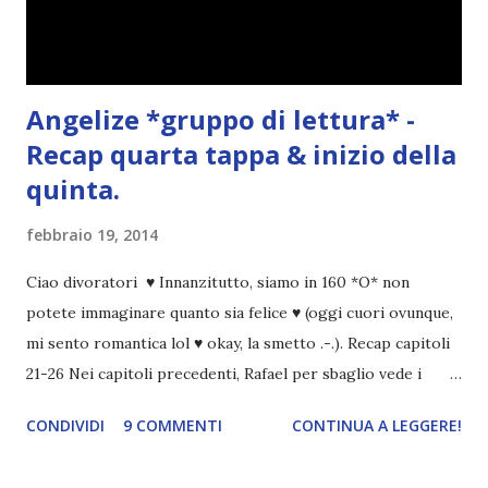
Angelize *gruppo di lettura* -
Recap quarta tappa & inizio della
quinta.
febbraio 19, 2014
Ciao divoratori ♥ Innanzitutto, siamo in 160 *O* non
potete immaginare quanto sia felice ♥ (oggi cuori ovunque,
mi sento romantica lol ♥ okay, la smetto .-.). Recap capitoli
21-26 Nei capitoli precedenti, Rafael per sbaglio vede i
ricordi di Haniel e i due litigano. In seguito, i mezzi angeli si
CONDIVIDI
9 COMMENTI
CONTINUA A LEGGERE!
incontrano e Hesediel mostra loro come combattere i puri.
Alcuni sono increduli, altri incerti che sia una buona