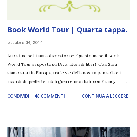
visto, l'ho sentito. Le cose che ha fatto, i misfatti ch...
Book World Tour | Quarta tappa.
ottobre 04, 2014
Buon fine settimana divoratori c: Questo mese il Book
World Tour si sposta su Divoratori di libri ! Con Sara
siamo stati in Europa, tra le vie della nostra penisola e i
ricordi di quelle terribili guerre mondiali; con Francy
abbiamo esplorato i territori asiatici; con Mel e Mys
CONDIVIDI
48 COMMENTI
CONTINUA A LEGGERE!
abbiamo vagato nella savana. Ora preparate le valigie che si
va in OCEANIA ! Se volete rinfrescarvi la memoria, potete
trovare le regole nel post introduttivo , mentre la classifica
potete trovarla a questo link . Adesso passiamo agli
obiettivi! OBIETTIVI Iniziamo con un obiettivo facile facile: