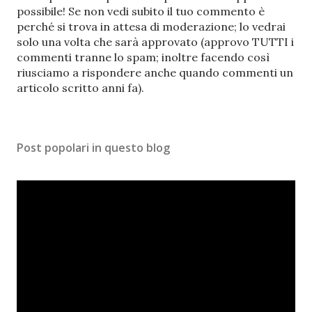
o
possibile! Se non vedi subito il tuo commento è
s
perché si trova in attesa di moderazione; lo vedrai
t
solo una volta che sarà approvato (approvo TUTTI i
a
commenti tranne lo spam; inoltre facendo così
u
riusciamo a rispondere anche quando commenti un
n
articolo scritto anni fa).
c
o
m
Post popolari in questo blog
m
e
n
t
o