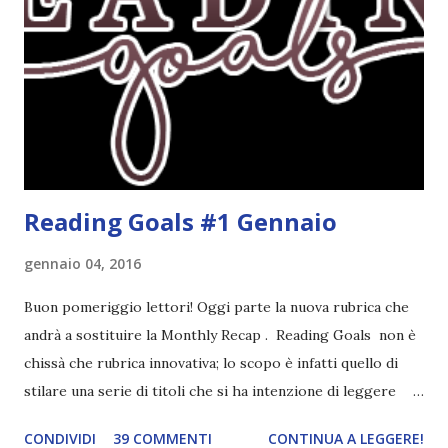
fuoco - Josephine Angeline \\ 19 settembre. Qualsiasi
libro cita anche soltanto "Salem" deve essere
assolutamente mio. Sono affascinata dalla storia delle
streghe di Salem e se oltre alle streghe aggiungiamo
mondi paralleli e gemelle malefiche, la mia curiosità monta
alle st...
Reading Goals #1 Gennaio
gennaio 04, 2016
Buon pomeriggio lettori! Oggi parte la nuova rubrica che
andrà a sostituire la Monthly Recap . Reading Goals non è
chissà che rubrica innovativa; lo scopo è infatti quello di
stilare una serie di titoli che si ha intenzione di leggere
durante il mese e di riepilogare le letture fatte. E' anche
CONDIVIDI
39 COMMENTI
CONTINUA A LEGGERE!
una rubrica per tenere sotto controllo le reading