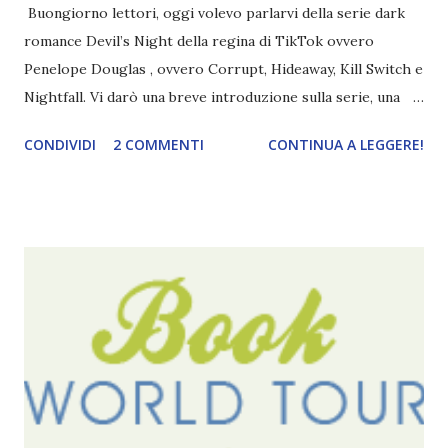
Buongiorno lettori, oggi volevo parlarvi della serie dark
romance Devil’s Night della regina di TikTok ovvero
Penelope Douglas , ovvero Corrupt, Hideaway, Kill Switch e
Nightfall. Vi darò una breve introduzione sulla serie, una
spiegazione dei personaggi principali e l’ordine di lettura ,
CONDIVIDI
2 COMMENTI
CONTINUA A LEGGERE!
e anche un breve commento sui libri singoli. I libri sono in
ordine di lettura, in modo che sappiate esattamente dove
iniziare, come continuare e soprattutto dove finire con la
storia dei Cavalieri! Titolo: Corrupt - Il mio sbaglio più
grande (Devil's Night 1#) Autrice : Penelope Douglas
Pagine: 448 Editore: Newton Compton Editori
Pubblicazione: 10 Gennaio 2023 Traduttore: Laura Lancini
Trama: “Si chiama Michael Crist. È il fratello maggiore del
mio ragazzo ed è come quei film dell'orrore che guardi
coprendoti gli occhi. È bellissimo, forte, e assolutamente
terrificante. Non mi vede neppure. Ma io l'ho notato. L'ho