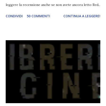
leggere la recensione anche se non avete ancora letto Red.
Per le trame dei libri cliccate sulle cover :3 Red, Blue e
CONDIVIDI
50 COMMENTI
CONTINUA A LEGGERE!
Green sono state delle letture molto piacevoli ma non
nego il fatto che le mie aspettative sono state un po'
deluse. Ho sempre letto recensioni positivissime e su GR il
rating più basso è di tipo quattro stelline o_o. Perciò
potete capire le mie aspettative! Innanzitutto, se la Gier o
la ce avesse deciso di pubblicare la trilogia in un unico libro,
probabilmente lo avrei apprezzato molto di più. Red è
molto introduttivo, nel senso che in trecento pagine non
succede un bel niente. E non ha nemmeno un finale ._.
finisce esattamente nel bel mezzo della storia (anzi, quale
"mezzo" della storia? Questa storia ha praticamente solo
l'inizio!). Stessa cosa con Blue , stessa...