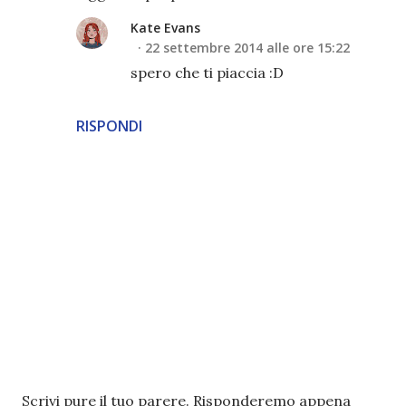
Kate Evans
22 settembre 2014 alle ore 15:22
spero che ti piaccia :D
RISPONDI
P
Scrivi pure il tuo parere. Risponderemo appena