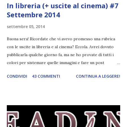
In libreria (+ uscite al cinema) #7
Settembre 2014
settembre 05, 2014
Buona sera! Ricordate che vi avevo promesso una rubrica
con le uscite in libreria e al cinema? Eccola. Avrei dovuto
pubblicarla qualche giorno fa, ma ne ho provate di tutti i
colori per sistemare quelle immagini e fare un post
ordinato! Ora finalmente ci sono riuscita! IN LIBRERIA Per
CONDIVIDI
43 COMMENTI
CONTINUA A LEGGERE!
leggere la trama cliccate sulla copertina. Vi ho segnalato
solo alcune delle uscite, quelle che più hanno attirato la mia
attenzione. Phobia - Wulf Dorn \\ 11 settembre. Ho
sentito parlare benissimo di questo autore per quanto
riguarda i suoi romanzi thriller. Per il momento sono
troppo fissata con questo genere ma ho letto pochi libri
thriller e vorrei davvero iniziarne qualcuno. Attraverso il