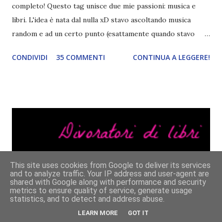
completo! Questo tag unisce due mie passioni: musica e
libri. L'idea è nata dal nulla xD stavo ascoltando musica
random e ad un certo punto (esattamente quando stavo
ascoltando Let me love you) mi è venuta in mente
CONDIVIDI
35 COMMENTI
CONTINUA A LEGGERE!
quest'idea. Lo scopo del tag è di associare ad ogni canzone
un libro, un personaggio o un autore. E' diviso in tre parti:
- canzoni base, che sono quelle che ho scelto io; - canzoni
preferite, sono quelle che sceglierete voi; - canzoni bonus,
che sono quelle che decidiamo di non fare ma che qualcun
altro potrebbe decidere di fare; Alla fine del tag si passa il
tag (scusate la ripetizione) ad un'altra blogger. Quest'ultima
aggiunge la sua canzone preferita, una descrizione (come
This site uses cookies from Google to deliver its services
ho fatto io) e il nome del blog e del profilo (per sapere
and to analyze traffic. Your IP address and user-agent are
shared with Google along with performance and security
anche chi è stato taggato) e dopo passa il tag ad un'altra
metrics to ensure quality of service, generate usage
statistics, and to detect and address abuse.
blogger che a sua volta deve fare il tag completo più la
LEARN MORE
GOT IT
canzone scelta dalla persona ch...