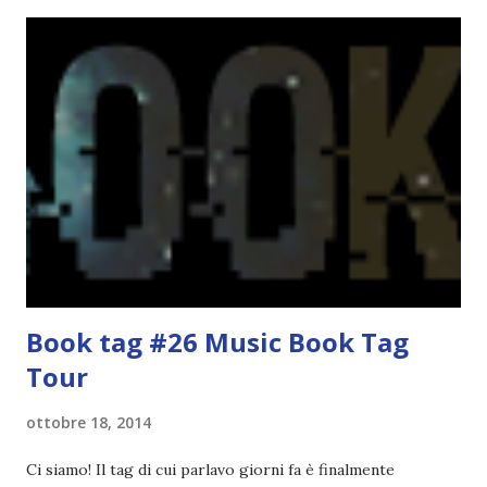
</a> Ok, sorvoliamo sulla mia totale incapacità di scegliere
titoli e passiamo alla spiegazione di questa iniziativa che
sarà piuttosto difficile (per me). Siccome è tipo la terza
volta che provo a scrivere questo post (con scarsi risultati),
farò uno schemino semplice semplice per evitare di
spiegarmi come un libro chiuso (as always). IN COSA
CONSISTE QUESTO BLOGTOUR? E' un'iniziativa dedicata
agli autori italiani, sia pubblicati da editori sia
autopubblicati. Si svolgerà ne...
Book tag #26 Music Book Tag
Tour
ottobre 18, 2014
Ci siamo! Il tag di cui parlavo giorni fa è finalmente