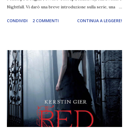
Nightfall. Vi darò una breve introduzione sulla serie, una
spiegazione dei personaggi principali e l’ordine di lettura ,
CONDIVIDI
2 COMMENTI
CONTINUA A LEGGERE!
e anche un breve commento sui libri singoli. I libri sono in
ordine di lettura, in modo che sappiate esattamente dove
iniziare, come continuare e soprattutto dove finire con la
storia dei Cavalieri! Titolo: Corrupt - Il mio sbaglio più
grande (Devil's Night 1#) Autrice : Penelope Douglas
Pagine: 448 Editore: Newton Compton Editori
Pubblicazione: 10 Gennaio 2023 Traduttore: Laura Lancini
Trama: “Si chiama Michael Crist. È il fratello maggiore del
mio ragazzo ed è come quei film dell'orrore che guardi
coprendoti gli occhi. È bellissimo, forte, e assolutamente
terrificante. Non mi vede neppure. Ma io l'ho notato. L'ho
visto, l'ho sentito. Le cose che ha fatto, i misfatti ch...