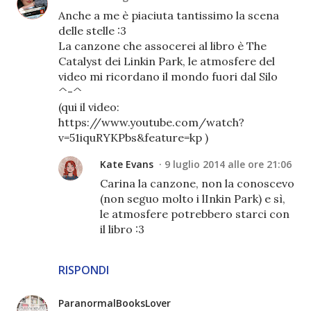
Anche a me è piaciuta tantissimo la scena
delle stelle :3
La canzone che assocerei al libro è The
Catalyst dei Linkin Park, le atmosfere del
video mi ricordano il mondo fuori dal Silo
^-^
(qui il video:
https://www.youtube.com/watch?
v=51iquRYKPbs&feature=kp )
Kate Evans
9 luglio 2014 alle ore 21:06
Carina la canzone, non la conoscevo
(non seguo molto i lInkin Park) e sì,
le atmosfere potrebbero starci con
il libro :3
RISPONDI
ParanormalBooksLover