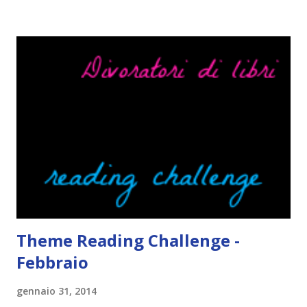
Cosa mi fa alzare gli occhi al cielo quando leggo un libro .
Quante volte vi è capitato di trovare sempre gli stessi modi
di dire in un libro? Ad esempio, i capelli arruffati . TUTTI I
RAGAZZI nei libri hanno i capelli arruffati. Vabbè, c'è crisi, il
pettine costa. Dovrei regalarglielo io uno. O magari del gel.
Fatto sta che nella realtà i ragazzi con i capelli così
sembrano degli scappati di casa. Ah, poi ci sono le ciocche
ribelli. Che monelli, che trasgry. Oppure tutti i personaggi
dei libri sono dei grandi lettori, fatto sta che io non ho mai
trovato una scena in ...
Theme Reading Challenge -
Febbraio
gennaio 31, 2014