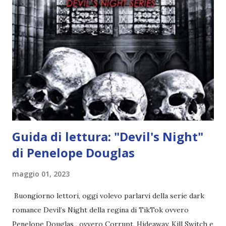
l'angelo non ha intenzione di fare una strage, piuttosto è lì
per avvertili che Mikael non è più "l'angelo puro" che
credono e che potrebbe aver ucciso altri mezzi angeli, tipo
Rafael. A quelle parole, Haniel seguito da altri ibridi, si reca
nell'appartamento, senza risultati. Infine cercano nella
chiesetta. Lì trovano Rafael alle prese con gli angeli puri,
ma questa volta ...
Guida di lettura: "Devil's Night"
di Penelope Douglas
maggio 01, 2023
Buongiorno lettori, oggi volevo parlarvi della serie dark
romance Devil’s Night della regina di TikTok ovvero
Penelope Douglas , ovvero Corrupt, Hideaway, Kill Switch e