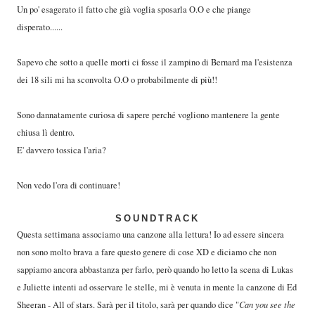
Un po' esagerato il fatto che già voglia sposarla O.O e che piange
disperato......
Sapevo che sotto a quelle morti ci fosse il za
mpino di Bernard ma l'esistenza
dei 18 sili mi ha sconvolta O.O o probabilmente di più!!
Sono dannatamente curiosa di sapere perché vogliono mantenere la gente
chiusa lì dentro.
E' davvero tossica l'aria?
Non vedo l'ora di continuare!
SOUNDTRACK
Questa settimana associamo una canzone alla lettura! Io ad essere sincera
non sono molto brava a fare questo genere di cose XD e diciamo che non
sappiamo ancora abbastanza per farlo, però quando ho letto la scena di Lukas
e Juliette intenti ad osservare le stelle, mi è venuta in mente la canzone di Ed
Sheeran - All of stars. Sarà per il titolo, sarà per quando dice "
Can you see the