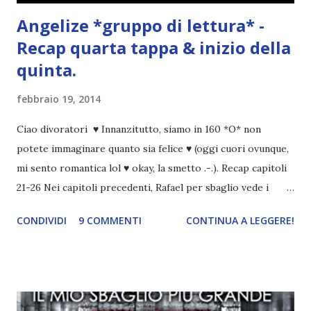
Angelize *gruppo di lettura* -
Recap quarta tappa & inizio della
quinta.
febbraio 19, 2014
Ciao divoratori ♥ Innanzitutto, siamo in 160 *O* non
potete immaginare quanto sia felice ♥ (oggi cuori ovunque,
mi sento romantica lol ♥ okay, la smetto .-.). Recap capitoli
21-26 Nei capitoli precedenti, Rafael per sbaglio vede i
ricordi di Haniel e i due litigano. In seguito, i mezzi angeli si
CONDIVIDI
9 COMMENTI
CONTINUA A LEGGERE!
incontrano e Hesediel mostra loro come combattere i puri.
Alcuni sono increduli, altri incerti che sia una buona
idea..fatto sta' che si mettono all'opera. Ma è proprio
quando stanno iniziando ad avere dei risultati che spunta un
angelo puro, Elemiah. Ma, a differenza di cosa pensano,