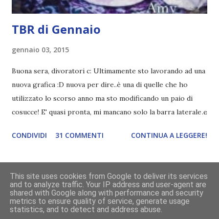
TBR di Gennaio
gennaio 03, 2015
Buona sera, divoratori c: Ultimamente sto lavorando ad una
nuova grafica :D nuova per dire..è una di quelle che ho
utilizzato lo scorso anno ma sto modificando un paio di
cosucce! E' quasi pronta, mi mancano solo la barra laterale e
il piè di pagina. Ho come l'impressione che mi faranno
CONDIVIDI
31 COMMENTI
CONTINUA A LEGGERE!
impazzire e.e Un po' mi dispiacerà abbandonare quest
grafica perché mi piace tantissimo :\ magari la utilizzerò di
nuovo un'altra volta! Letture di Dicembre Lo scorso mese
This site uses cookies from Google to deliver its services
avevo inserito sedici titoli. Già sapevo che non li avrei letti
and to analyze traffic. Your IP address and user-agent are
Powered by Blogger
shared with Google along with performance and security
tutti ma ogni volta preferisco esagerare per avere più
metrics to ensure quality of service, generate usage
scelta! Dalla tbr ho letto soltanto cinque titoli: I cento
statistics, and to detect and address abuse.
grafica a cura di
Divoratori di libri