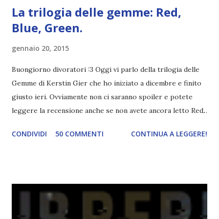
La trilogia delle gemme: Red,
Blue, Green.
gennaio 20, 2015
Buongiorno divoratori :3 Oggi vi parlo della trilogia delle
Gemme di Kerstin Gier che ho iniziato a dicembre e finito
giusto ieri. Ovviamente non ci saranno spoiler e potete
leggere la recensione anche se non avete ancora letto Red.
Per le trame dei libri cliccate sulle cover :3 Red, Blue e
CONDIVIDI
50 COMMENTI
CONTINUA A LEGGERE!
Green sono state delle letture molto piacevoli ma non
nego il fatto che le mie aspettative sono state un po'
deluse. Ho sempre letto recensioni positivissime e su GR il
rating più basso è di tipo quattro stelline o_o. Perciò
potete capire le mie aspettative! Innanzitutto, se la Gier o
la ce avesse deciso di pubblicare la trilogia in un unico libro,