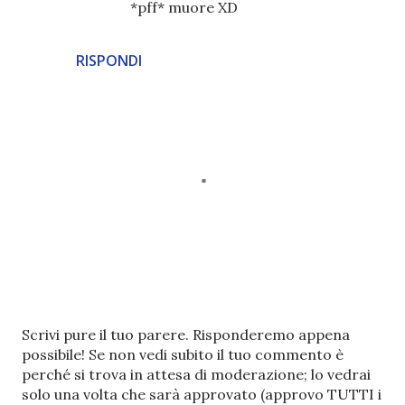
*pff* muore XD
RISPONDI
P
Scrivi pure il tuo parere. Risponderemo appena
o
possibile! Se non vedi subito il tuo commento è
s
perché si trova in attesa di moderazione; lo vedrai
t
solo una volta che sarà approvato (approvo TUTTI i