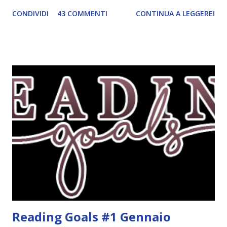
ordinato! Ora finalmente ci sono riuscita! IN LIBRERIA Per
CONDIVIDI
43 COMMENTI
CONTINUA A LEGGERE!
leggere la trama cliccate sulla copertina. Vi ho segnalato
solo alcune delle uscite, quelle che più hanno attirato la mia
attenzione. Phobia - Wulf Dorn \\ 11 settembre. Ho
sentito parlare benissimo di questo autore per quanto
riguarda i suoi romanzi thriller. Per il momento sono
troppo fissata con questo genere ma ho letto pochi libri
thriller e vorrei davvero iniziarne qualcuno. Attraverso il
fuoco - Josephine Angeline \\ 19 settembre. Qualsiasi
libro cita anche soltanto "Salem" deve essere
assolutamente mio. Sono affascinata dalla storia delle
streghe di Salem e se oltre alle streghe aggiungiamo
mondi paralleli e gemelle malefiche, la mia curiosità monta
alle st...
Reading Goals #1 Gennaio