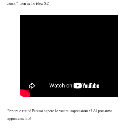
stars?
"..non ne ho idea XD
Per ora è tutto! Fatemi sapere le vostre impressioni :3 Al prossimo
appuntamento!