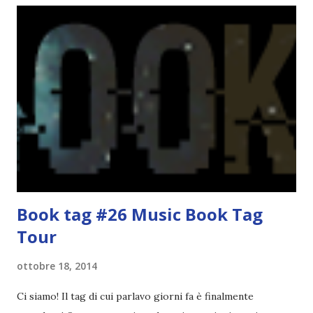
cui si gioca a mini-baseball mia madre voleva che mi facessi
delle amicizie, così mi obbligò a entrare nella squadra dei
Pirati di Orlando. Mi feci degli amici eccome: una masnada di
bambini dell'asilo. Non fu un gran passo avanti, se l'obiettivo
era inserirmi fra i coetanei. Fu soprattutto perché come
statura sovrastavo tutti gli altri giocatori se quell'anno per
un pelo non entrai nella formazione ufficiale. Qu...
Book tag #26 Music Book Tag
Tour
ottobre 18, 2014
Ci siamo! Il tag di cui parlavo giorni fa è finalmente