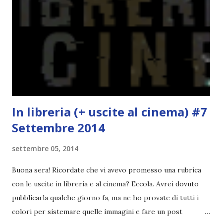
probabilmente lo avrei apprezzato molto di più. Red è
molto introduttivo, nel senso che in trecento pagine non
succede un bel niente. E non ha nemmeno un finale ._.
finisce esattamente nel bel mezzo della storia (anzi, quale
"mezzo" della storia? Questa storia ha praticamente solo
l'inizio!). Stessa cosa con Blue , stessa...
In libreria (+ uscite al cinema) #7
Settembre 2014
settembre 05, 2014
Buona sera! Ricordate che vi avevo promesso una rubrica
con le uscite in libreria e al cinema? Eccola. Avrei dovuto
pubblicarla qualche giorno fa, ma ne ho provate di tutti i
colori per sistemare quelle immagini e fare un post