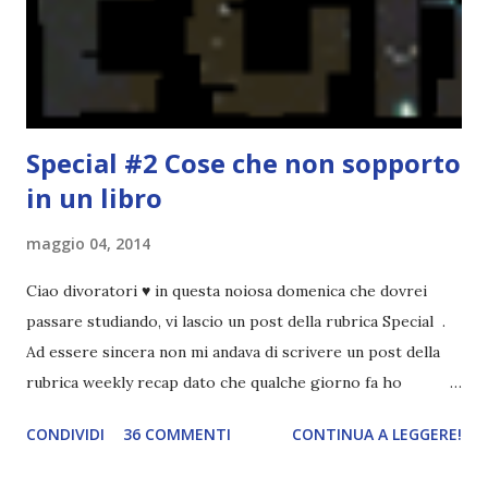
nessun giorno fisso, però - pubblicherò questo post.
Spero che la rubrica sia di vostro gradimento. GENNAIO
TBR+OBIETTIVI Questa è la mia tbr del mese...
Special #2 Cose che non sopporto
in un libro
maggio 04, 2014
Ciao divoratori ♥ in questa noiosa domenica che dovrei
passare studiando, vi lascio un post della rubrica Special .
Ad essere sincera non mi andava di scrivere un post della
rubrica weekly recap dato che qualche giorno fa ho
pubblicato la monthly recap . Scusate, ma mi scocciava
CONDIVIDI
36 COMMENTI
CONTINUA A LEGGERE!
troppo creare un nuovo banner xD Nella puntata di oggi vi
parlerò di cosa non sopporto in un libro, più nello specifico