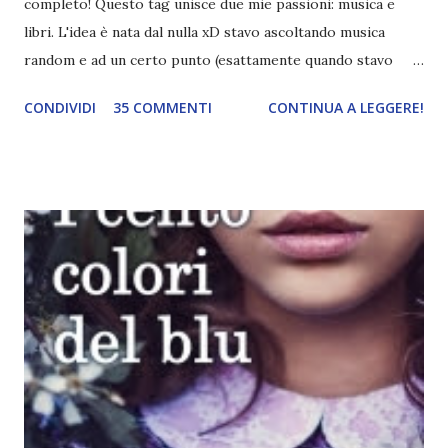
completo! Questo tag unisce due mie passioni: musica e
libri. L'idea è nata dal nulla xD stavo ascoltando musica
random e ad un certo punto (esattamente quando stavo
ascoltando Let me love you) mi è venuta in mente
CONDIVIDI
35 COMMENTI
CONTINUA A LEGGERE!
quest'idea. Lo scopo del tag è di associare ad ogni canzone
un libro, un personaggio o un autore. E' diviso in tre parti:
- canzoni base, che sono quelle che ho scelto io; - canzoni
preferite, sono quelle che sceglierete voi; - canzoni bonus,
che sono quelle che decidiamo di non fare ma che qualcun
altro potrebbe decidere di fare; Alla fine del tag si passa il
tag (scusate la ripetizione) ad un'altra blogger. Quest'ultima
aggiunge la sua canzone preferita, una descrizione (come
ho fatto io) e il nome del blog e del profilo (per sapere
anche chi è stato taggato) e dopo passa il tag ad un'altra
blogger che a sua volta deve fare il tag completo più la
canzone scelta dalla persona ch...