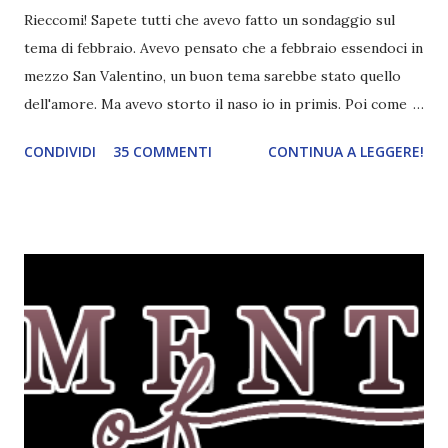
Rieccomi! Sapete tutti che avevo fatto un sondaggio sul
tema di febbraio. Avevo pensato che a febbraio essendoci in
mezzo San Valentino, un buon tema sarebbe stato quello
dell'amore. Ma avevo storto il naso io in primis. Poi come
tema era troppo vago. Così avevo deciso di rendere le cose
CONDIVIDI
35 COMMENTI
CONTINUA A LEGGERE!
più difficili e fare decidere a voi lettori tra storie d'amore
da diabete, storie d'amore/odio, storie strappalacrime. Ma,
visto che decido sempre di testa mia, due giorni prima della
fine di gennaio, ho pensato ad un tema interessante. Potevo
farlo benissimo il prossimo mese, però visto che avrei
fatto decidere a uno di voi, il mese di febbraio era perfetto.
Dunque qual è questo tema, vi starete chiedendo. Il tema di
febbraio è libri ispirati alle favole! Che ve ne pare? Io avrei
un po' di titoli in wishlist ^^ Non avendo letto nessun libro
ispirato alle favole (D:), tutte voi lasciate solo un titolo e
poi a random ne sceglierò tre! Aggiornerò il post, oppure