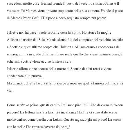
succedono molte cose. Bernad prende il posto del vecchio sindaco Jahns e il
vicesceriffo Marnes viene trovato impiccato nella sua camera. Prende il posto
di Marnes Peter. Così l'IT a poco a poco acquista sempre più potere.
Juliette non ha pace: vuole scoprire cosa ha spinto Holston e la moglie
Allison ad uscire dal Silo. Manda alcuni file del computer del vecchio sceriffo
a Scottie e quest'ultimo scopre che Holston e Allison erano a conoscenza di
un programma in grado di far sembrare reale quello che viene trasmesso negli
schermi. Scottie viene ucciso la stessa sera.
Juliette allora viene accusa della morte di Scottie di altri reati e viene
condannata alla pulizia.
Ma quando Juliette lascia il Silo, riesce a superare quella famosa collina, e va
via.
Come scrivevo prima, questi capitoli mi sono piaciuti. Li ho davvero letto con
piacere! La lettura inizia a farsi più incalzante! Inoltre ci sono state scene
molto carine, come quella con Lukas. Questo ragazzo già mi piace! La scena
con le stelle l'ho trovato davvero dolce *_*