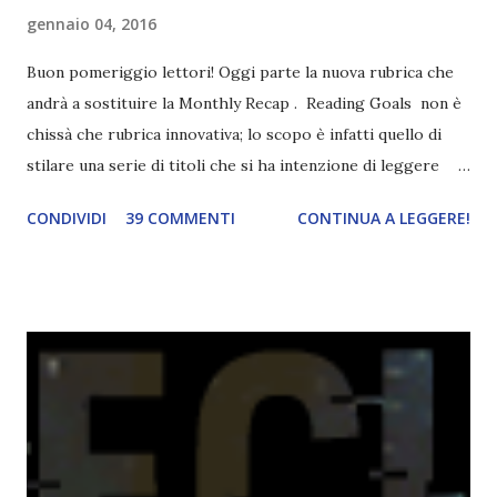
gennaio 04, 2016
Buon pomeriggio lettori! Oggi parte la nuova rubrica che
andrà a sostituire la Monthly Recap . Reading Goals non è
chissà che rubrica innovativa; lo scopo è infatti quello di
stilare una serie di titoli che si ha intenzione di leggere
durante il mese e di riepilogare le letture fatte. E' anche
CONDIVIDI
39 COMMENTI
CONTINUA A LEGGERE!
una rubrica per tenere sotto controllo le reading
challenge, perché quest'anno sono veramente decisa a
portarne a termine un bel po'. Non tanto perché cavolo, ho
terminato una sfida, sono Dio!, ma piuttosto perché voglio
spaziare con i generi letterari e non limitarmi al fantasy.
Per farvi un esempio nel 2015 mi sembra di aver letto
troppi libri impegnativi e davvero pochi libri "leggeri", il
che non è sempre un bene. Credo che sia stata la principale
causa per il mio calo di letture. Comunque, ogni mese -