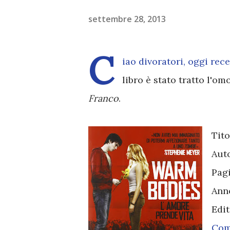
settembre 28, 2013
C
iao divoratori, oggi rec
libro è stato tratto l'o
Franco
.
Tito
Aut
Pag
Ann
Edi
Com