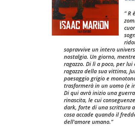
R è
zomb
cuor
sogn
rido
sopravvive un intero univers
nostalgia. Un giorno, mentre 
ragazzo. Di lì a poco, per lu
ragazza della sua vittima, Jul
paesaggio grigio e monotono 
trasformerà in un uomo (e i
Di qui avrà inizio una guerr
rinascita, le cui conseguenz
dark, forte di una scrittura
cosa accade quando il fredd
dell'amore umano.