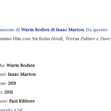
ensione di
Warm Bodies di Isaac Marion
. Da questo
monimo film con
Nicholas Hoult, Teresa Palmer e Dave
lo:
Warm Bodies
ore:
Isaac Marion
ine:
269
o:
2011
tore:
Fazi Editore
pralo a 5€