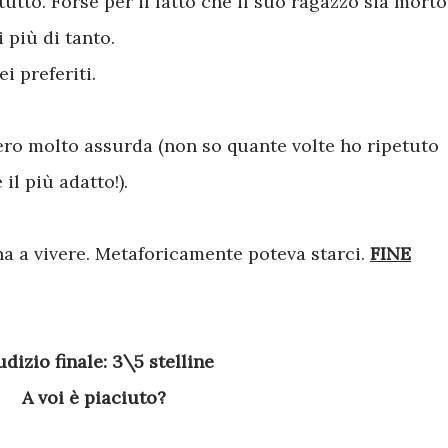
tutto. Forse per il fatto che il suo ragazzo sia morto
 più di tanto.
i preferiti.
ero molto assurda (non so quante volte ho ripetuto
il più adatto!).
na a vivere. Metaforicamente poteva starci.
FINE
iudizio finale: 3\5 stelline
A voi è piaciuto?