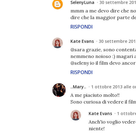
SelenyLuna
30 settembre 2013
mmm a me devo dire che non is
dire che la maggior parte de
RISPONDI
Kate Evans
30 settembre 2013
@sara grazie, sono contenta 
nemmeno noioso :) magari a t
@seleny io il film devo ancor
RISPONDI
..Mary..
1 ottobre 2013 alle o
A me piaciuto molto!!
Sono curiosa di vedere il fi
Kate Evans
1 ottobre
Anch'io voglio veder
niente!