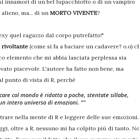
si innamori di un bel lupacchiotto o di un vampiro
 alieno, ma... di un
MORTO VIVENTE
?
exy quel ragazzo dal corpo putrefatto!"
 rivoltante
(come si fa a baciare un cadavere? o.o) c
ico elemento che mi abbia lasciata perplessa sia
ovato piacevole. L'autore ha fatto non bene, ma
al punto di vista di R, perché
care col mondo è ridotta a poche, stentate sillabe,
un intero universo di emozioni. "
trare nella mente di R e leggere delle sue emozioni.
gi, oltre a R, nessuno mi ha colpito più di tanto. N