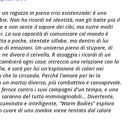
 un ragazzo in piena crisi esistenziale: è uno
ie. Non ha ricordi né identità, non gli batte più il
e e non sente il sapore dei cibi, ma nutre molti
i. La sua capacità di comunicare col mondo è
tta a poche, stentate sillabe, ma dentro di lui
o di emozioni. Un universo pieno di stupore, di
ne divora il cervello, R assaggia i ricordi di un
i cambierà ogni cosa; intreccia una relazione con la
ie, e sarà per lui un'esplosione di colori nei
che lo circonda. Perché l'amore per lei lo
n un morto) diverso, più combattivo e consapevole.
a feroce contro i suoi compagni d'un tempo, e una
e saranno del tutto inimmaginabili... Divertente,
 acuminata e intelligente, “Warm Bodies” esplora
o cuore di uno zombie viene tentato dal calore