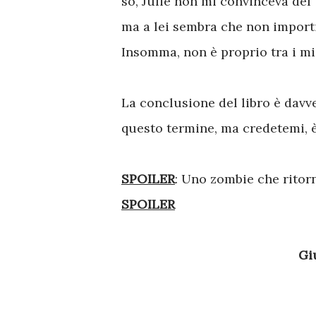
so, Julie non mi convinceva del 
ma a lei sembra che non importi
Insomma, non è proprio tra i mie
La conclusione del libro è davv
questo termine, ma credetemi, è 
SPOILER
: Uno zombie che ritor
SPOILER
G