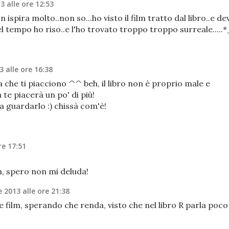
 alle ore 12:53
pira molto..non so...ho visto il film tratto dal libro..e de
l tempo ho riso..e l'ho trovato troppo troppo surreale.....
 alle ore 16:38
che ti piacciono ^^ beh, il libro non è proprio male e
e piacerà un po' di più!
a guardarlo :) chissà com'è!
re 17:51
lm, spero non mi deluda!
 2013 alle ore 21:38
e film, sperando che renda, visto che nel libro R parla poco