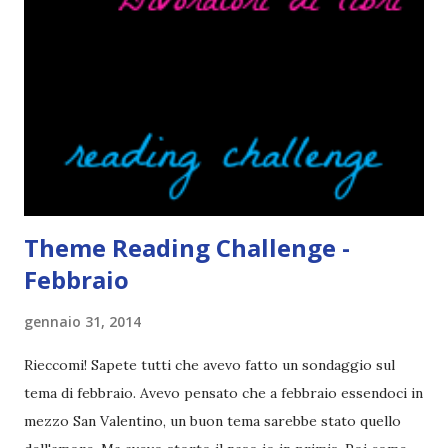
pettine costa. Dovrei regalarglielo io uno. O magari del gel.
Fatto sta che nella realtà i ragazzi con i capelli così
sembrano degli scappati di casa. Ah, poi ci sono le ciocche
ribelli. Che monelli, che trasgry. Oppure tutti i personaggi
dei libri sono dei grandi lettori, fatto sta che io non ho mai
trovato una scena in ...
Theme Reading Challenge -
Febbraio
gennaio 31, 2014
Rieccomi! Sapete tutti che avevo fatto un sondaggio sul
tema di febbraio. Avevo pensato che a febbraio essendoci in
mezzo San Valentino, un buon tema sarebbe stato quello