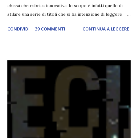
chissà che rubrica innovativa; lo scopo è infatti quello di
stilare una serie di titoli che si ha intenzione di leggere
durante il mese e di riepilogare le letture fatte. E' anche
CONDIVIDI
39 COMMENTI
CONTINUA A LEGGERE!
una rubrica per tenere sotto controllo le reading
challenge, perché quest'anno sono veramente decisa a
portarne a termine un bel po'. Non tanto perché cavolo, ho
terminato una sfida, sono Dio!, ma piuttosto perché voglio
spaziare con i generi letterari e non limitarmi al fantasy.
Per farvi un esempio nel 2015 mi sembra di aver letto
troppi libri impegnativi e davvero pochi libri "leggeri", il
che non è sempre un bene. Credo che sia stata la principale
causa per il mio calo di letture. Comunque, ogni mese -
nessun giorno fisso, però - pubblicherò questo post.
Spero che la rubrica sia di vostro gradimento. GENNAIO
TBR+OBIETTIVI Questa è la mia tbr del mese...