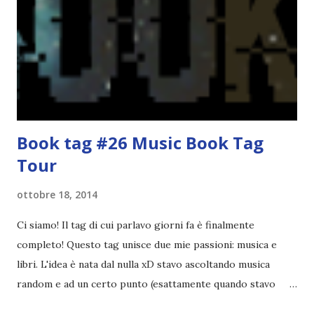
bambini dell'asilo. Non fu un gran passo avanti, se l'obiettivo
era inserirmi fra i coetanei. Fu soprattutto perché come
statura sovrastavo tutti gli altri giocatori se quell'anno per
un pelo non entrai nella formazione ufficiale. Qu...
Book tag #26 Music Book Tag
Tour
ottobre 18, 2014
Ci siamo! Il tag di cui parlavo giorni fa è finalmente
completo! Questo tag unisce due mie passioni: musica e
libri. L'idea è nata dal nulla xD stavo ascoltando musica
random e ad un certo punto (esattamente quando stavo
ascoltando Let me love you) mi è venuta in mente