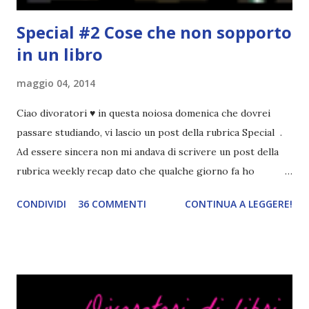
Special #2 Cose che non sopporto
in un libro
maggio 04, 2014
Ciao divoratori ♥ in questa noiosa domenica che dovrei
passare studiando, vi lascio un post della rubrica Special .
Ad essere sincera non mi andava di scrivere un post della
rubrica weekly recap dato che qualche giorno fa ho
pubblicato la monthly recap . Scusate, ma mi scocciava
CONDIVIDI
36 COMMENTI
CONTINUA A LEGGERE!
troppo creare un nuovo banner xD Nella puntata di oggi vi
parlerò di cosa non sopporto in un libro, più nello specifico
Cosa mi fa alzare gli occhi al cielo quando leggo un libro .
Quante volte vi è capitato di trovare sempre gli stessi modi
di dire in un libro? Ad esempio, i capelli arruffati . TUTTI I
RAGAZZI nei libri hanno i capelli arruffati. Vabbè, c'è crisi, il