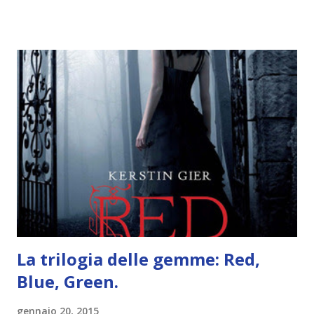
ordine di lettura, in modo che sappiate esattamente dove
iniziare, come continuare e soprattutto dove finire con la
storia dei Cavalieri! Titolo: Corrupt - Il mio sbaglio più
grande (Devil's Night 1#) Autrice : Penelope Douglas
Pagine: 448 Editore: Newton Compton Editori
Pubblicazione: 10 Gennaio 2023 Traduttore: Laura Lancini
Trama: “Si chiama Michael Crist. È il fratello maggiore del
mio ragazzo ed è come quei film dell'orrore che guardi
coprendoti gli occhi. È bellissimo, forte, e assolutamente
terrificante. Non mi vede neppure. Ma io l'ho notato. L'ho
visto, l'ho sentito. Le cose che ha fatto, i misfatti ch...
La trilogia delle gemme: Red,
Blue, Green.
gennaio 20, 2015