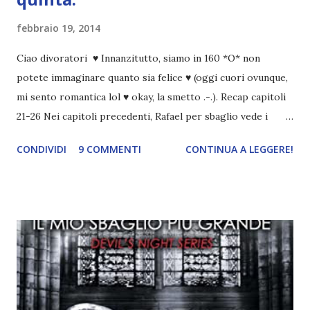
febbraio 19, 2014
Ciao divoratori ♥ Innanzitutto, siamo in 160 *O* non
potete immaginare quanto sia felice ♥ (oggi cuori ovunque,
mi sento romantica lol ♥ okay, la smetto .-.). Recap capitoli
21-26 Nei capitoli precedenti, Rafael per sbaglio vede i
ricordi di Haniel e i due litigano. In seguito, i mezzi angeli si
CONDIVIDI
9 COMMENTI
CONTINUA A LEGGERE!
incontrano e Hesediel mostra loro come combattere i puri.
Alcuni sono increduli, altri incerti che sia una buona
idea..fatto sta' che si mettono all'opera. Ma è proprio
quando stanno iniziando ad avere dei risultati che spunta un
angelo puro, Elemiah. Ma, a differenza di cosa pensano,
l'angelo non ha intenzione di fare una strage, piuttosto è lì
per avvertili che Mikael non è più "l'angelo puro" che
credono e che potrebbe aver ucciso altri mezzi angeli, tipo
Rafael. A quelle parole, Haniel seguito da altri ibridi, si reca