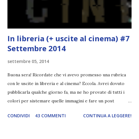
"mezzo" della storia? Questa storia ha praticamente solo
l'inizio!). Stessa cosa con Blue , stessa...
In libreria (+ uscite al cinema) #7
Settembre 2014
settembre 05, 2014
Buona sera! Ricordate che vi avevo promesso una rubrica
con le uscite in libreria e al cinema? Eccola. Avrei dovuto
pubblicarla qualche giorno fa, ma ne ho provate di tutti i
colori per sistemare quelle immagini e fare un post
ordinato! Ora finalmente ci sono riuscita! IN LIBRERIA Per
CONDIVIDI
43 COMMENTI
CONTINUA A LEGGERE!
leggere la trama cliccate sulla copertina. Vi ho segnalato
solo alcune delle uscite, quelle che più hanno attirato la mia
attenzione. Phobia - Wulf Dorn \\ 11 settembre. Ho