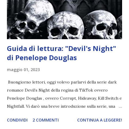
nell'appartamento, senza risultati. Infine cercano nella
chiesetta. Lì trovano Rafael alle prese con gli angeli puri,
ma questa volta ...
Guida di lettura: "Devil's Night"
di Penelope Douglas
maggio 01, 2023
Buongiorno lettori, oggi volevo parlarvi della serie dark
romance Devil’s Night della regina di TikTok ovvero
Penelope Douglas , ovvero Corrupt, Hideaway, Kill Switch e
Nightfall. Vi darò una breve introduzione sulla serie, una
spiegazione dei personaggi principali e l’ordine di lettura ,
CONDIVIDI
2 COMMENTI
CONTINUA A LEGGERE!
e anche un breve commento sui libri singoli. I libri sono in