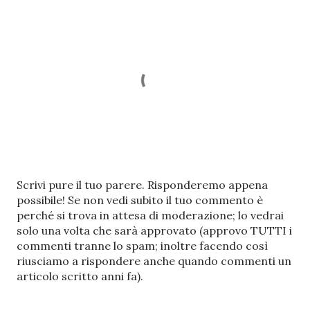
P
Scrivi pure il tuo parere. Risponderemo appena
o
possibile! Se non vedi subito il tuo commento è
s
perché si trova in attesa di moderazione; lo vedrai
t
solo una volta che sarà approvato (approvo TUTTI i
a
commenti tranne lo spam; inoltre facendo così
u
riusciamo a rispondere anche quando commenti un
n
articolo scritto anni fa).
c
o