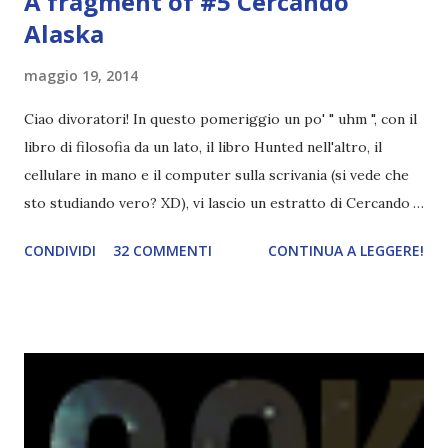
A fragment of #5 Cercando
Alaska
maggio 19, 2014
Ciao divoratori! In questo pomeriggio un po' " uhm ", con il
libro di filosofia da un lato, il libro Hunted nell'altro, il
cellulare in mano e il computer sulla scrivania (si vede che
sto studiando vero? XD), vi lascio un estratto di Cercando
Alaska di John Green ! Da oggi mi impegnerò a essere più
CONDIVIDI
32 COMMENTI
CONTINUA A LEGGERE!
costante nelle rubriche. Odiavo lo sport. Odiavo lo sport,
odiavo quelli che facevano sport, odiavo quelli a cui piaceva
guardarlo, e odiavo chi non odiava quelli che lo facevano o
cui piaceva guardarlo. In terza elementare - l'ultimo anno in
cui si gioca a mini-baseball mia madre voleva che mi facessi
delle amicizie, così mi obbligò a entrare nella squadra dei
Pirati di Orlando. Mi feci degli amici eccome: una masnada di