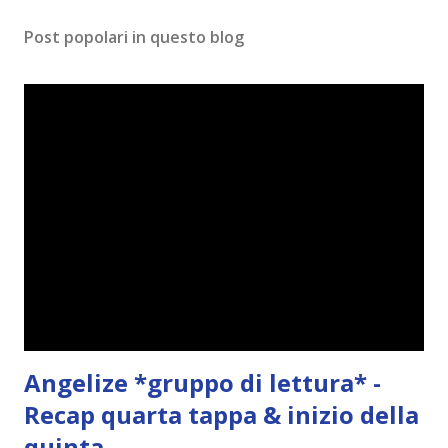
m
Post popolari in questo blog
m
e
n
t
o
Angelize *gruppo di lettura* -
Recap quarta tappa & inizio della
quinta.