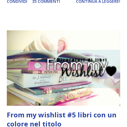
CONDIVIDI
35 COMMENTI
CONTINUA A LEGGERE!
quest'idea. Lo scopo del tag è di associare ad ogni canzone
un libro, un personaggio o un autore. E' diviso in tre parti:
- canzoni base, che sono quelle che ho scelto io; - canzoni
preferite, sono quelle che sceglierete voi; - canzoni bonus,
che sono quelle che decidiamo di non fare ma che qualcun
altro potrebbe decidere di fare; Alla fine del tag si passa il
tag (scusate la ripetizione) ad un'altra blogger. Quest'ultima
aggiunge la sua canzone preferita, una descrizione (come
ho fatto io) e il nome del blog e del profilo (per sapere
anche chi è stato taggato) e dopo passa il tag ad un'altra
blogger che a sua volta deve fare il tag completo più la
canzone scelta dalla persona ch...
From my wishlist #5 libri con un
colore nel titolo