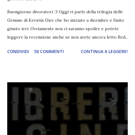
Buongiorno divoratori :3 Oggi vi parlo della trilogia delle
Gemme di Kerstin Gier che ho iniziato a dicembre e finito
giusto ieri. Ovviamente non ci saranno spoiler e potete
leggere la recensione anche se non avete ancora letto Red.
Per le trame dei libri cliccate sulle cover :3 Red, Blue e
CONDIVIDI
50 COMMENTI
CONTINUA A LEGGERE!
Green sono state delle letture molto piacevoli ma non
nego il fatto che le mie aspettative sono state un po'
deluse. Ho sempre letto recensioni positivissime e su GR il
rating più basso è di tipo quattro stelline o_o. Perciò
potete capire le mie aspettative! Innanzitutto, se la Gier o
la ce avesse deciso di pubblicare la trilogia in un unico libro,
probabilmente lo avrei apprezzato molto di più. Red è
molto introduttivo, nel senso che in trecento pagine non
succede un bel niente. E non ha nemmeno un finale ._.
finisce esattamente nel bel mezzo della storia (anzi, quale