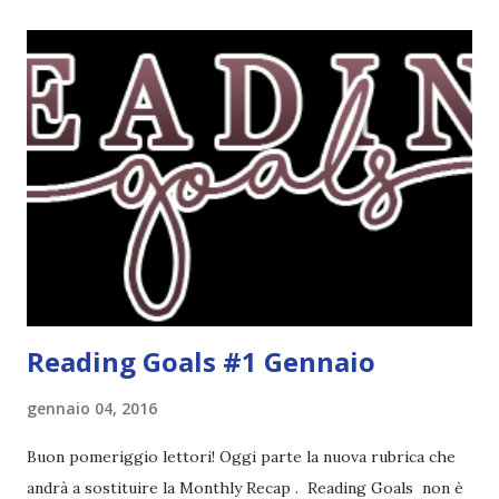
sentito parlare benissimo di questo autore per quanto
riguarda i suoi romanzi thriller. Per il momento sono
troppo fissata con questo genere ma ho letto pochi libri
thriller e vorrei davvero iniziarne qualcuno. Attraverso il
fuoco - Josephine Angeline \\ 19 settembre. Qualsiasi
libro cita anche soltanto "Salem" deve essere
assolutamente mio. Sono affascinata dalla storia delle
streghe di Salem e se oltre alle streghe aggiungiamo
mondi paralleli e gemelle malefiche, la mia curiosità monta
alle st...
Reading Goals #1 Gennaio
gennaio 04, 2016
Buon pomeriggio lettori! Oggi parte la nuova rubrica che
andrà a sostituire la Monthly Recap . Reading Goals non è