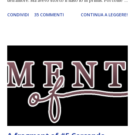
dell'amore. Ma avevo storto il naso io in primis. Poi come
tema era troppo vago. Così avevo deciso di rendere le cose
CONDIVIDI
35 COMMENTI
CONTINUA A LEGGERE!
più difficili e fare decidere a voi lettori tra storie d'amore
da diabete, storie d'amore/odio, storie strappalacrime. Ma,
visto che decido sempre di testa mia, due giorni prima della
fine di gennaio, ho pensato ad un tema interessante. Potevo
farlo benissimo il prossimo mese, però visto che avrei
fatto decidere a uno di voi, il mese di febbraio era perfetto.
Dunque qual è questo tema, vi starete chiedendo. Il tema di
febbraio è libri ispirati alle favole! Che ve ne pare? Io avrei
un po' di titoli in wishlist ^^ Non avendo letto nessun libro
ispirato alle favole (D:), tutte voi lasciate solo un titolo e
poi a random ne sceglierò tre! Aggiornerò il post, oppure
potrete trova...