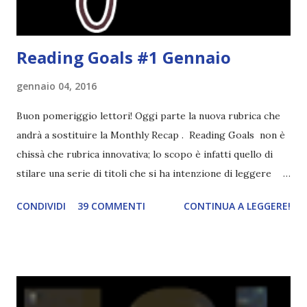
crea...
Reading Goals #1 Gennaio
gennaio 04, 2016
Buon pomeriggio lettori! Oggi parte la nuova rubrica che
andrà a sostituire la Monthly Recap . Reading Goals non è
chissà che rubrica innovativa; lo scopo è infatti quello di
stilare una serie di titoli che si ha intenzione di leggere
durante il mese e di riepilogare le letture fatte. E' anche
CONDIVIDI
39 COMMENTI
CONTINUA A LEGGERE!
una rubrica per tenere sotto controllo le reading
challenge, perché quest'anno sono veramente decisa a
portarne a termine un bel po'. Non tanto perché cavolo, ho
terminato una sfida, sono Dio!, ma piuttosto perché voglio
spaziare con i generi letterari e non limitarmi al fantasy.