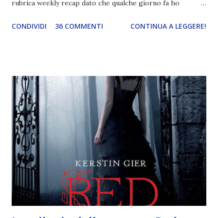
rubrica weekly recap dato che qualche giorno fa ho
pubblicato la monthly recap . Scusate, ma mi scocciava
CONDIVIDI
36 COMMENTI
CONTINUA A LEGGERE!
troppo creare un nuovo banner xD Nella puntata di oggi vi
parlerò di cosa non sopporto in un libro, più nello specifico
Cosa mi fa alzare gli occhi al cielo quando leggo un libro .
Quante volte vi è capitato di trovare sempre gli stessi modi
di dire in un libro? Ad esempio, i capelli arruffati . TUTTI I
RAGAZZI nei libri hanno i capelli arruffati. Vabbè, c'è crisi, il
pettine costa. Dovrei regalarglielo io uno. O magari del gel.
Fatto sta che nella realtà i ragazzi con i capelli così
sembrano degli scappati di casa. Ah, poi ci sono le ciocche
ribelli. Che monelli, che trasgry. Oppure tutti i personaggi
dei libri sono dei grandi lettori, fatto sta che io non ho mai
trovato una scena in ...