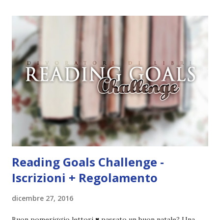
dato che inizio cento cose e non ne finisco nemmeno
mezza. Anche la paura che non mi cagasse nessuno c'è
sempre stata, eh. Eppure alla fine mi decisi. Dovevo
pensare ad un nome originale e che ovviamente non fosse
già stato usato. Le prime parole che mi vennero in mente
furono " Divoratori di libri ". Controllai se fosse già stato
utilizzato e, quando vidi che non esistevano blog con lo
stesso nome, lo creai. Non ho mai avuto altri ripensamenti,
questo mi piacque sin da subito e ancora oggi sono fiera di
questa...
Reading Goals Challenge -
Iscrizioni + Regolamento
dicembre 27, 2016
Buon pomeriggio lettori ♥ passato un buon natale? Una