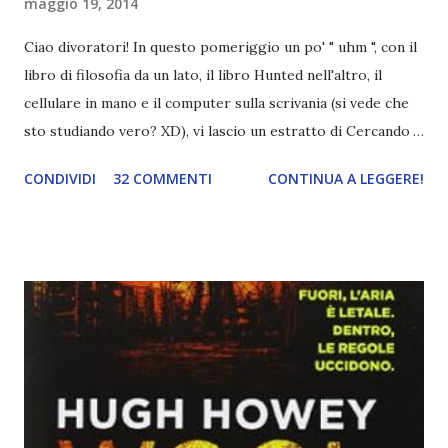
maggio 19, 2014
Ciao divoratori! In questo pomeriggio un po' " uhm ", con il
libro di filosofia da un lato, il libro Hunted nell'altro, il
cellulare in mano e il computer sulla scrivania (si vede che
sto studiando vero? XD), vi lascio un estratto di Cercando
Alaska di John Green ! Da oggi mi impegnerò a essere più
CONDIVIDI
32 COMMENTI
CONTINUA A LEGGERE!
costante nelle rubriche. Odiavo lo sport. Odiavo lo sport,
odiavo quelli che facevano sport, odiavo quelli a cui piaceva
guardarlo, e odiavo chi non odiava quelli che lo facevano o
cui piaceva guardarlo. In terza elementare - l'ultimo anno in
cui si gioca a mini-baseball mia madre voleva che mi facessi
delle amicizie, così mi obbligò a entrare nella squadra dei
Pirati di Orlando. Mi feci degli amici eccome: una masnada di
bambini dell'asilo. Non fu un gran passo avanti, se l'obiettivo
era inserirmi fra i coetanei. Fu soprattutto perché come
statura sovrastavo tutti gli altri giocatori se quell'anno per