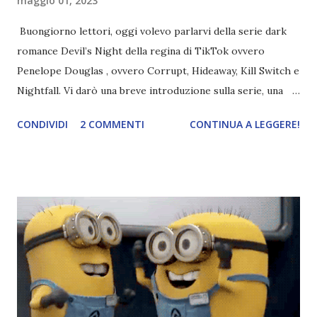
maggio 01, 2023
Buongiorno lettori, oggi volevo parlarvi della serie dark
romance Devil’s Night della regina di TikTok ovvero
Penelope Douglas , ovvero Corrupt, Hideaway, Kill Switch e
Nightfall. Vi darò una breve introduzione sulla serie, una
spiegazione dei personaggi principali e l’ordine di lettura ,
CONDIVIDI
2 COMMENTI
CONTINUA A LEGGERE!
e anche un breve commento sui libri singoli. I libri sono in
ordine di lettura, in modo che sappiate esattamente dove
iniziare, come continuare e soprattutto dove finire con la
storia dei Cavalieri! Titolo: Corrupt - Il mio sbaglio più
grande (Devil's Night 1#) Autrice : Penelope Douglas
Pagine: 448 Editore: Newton Compton Editori
Pubblicazione: 10 Gennaio 2023 Traduttore: Laura Lancini
Trama: “Si chiama Michael Crist. È il fratello maggiore del
mio ragazzo ed è come quei film dell'orrore che guardi
coprendoti gli occhi. È bellissimo, forte, e assolutamente