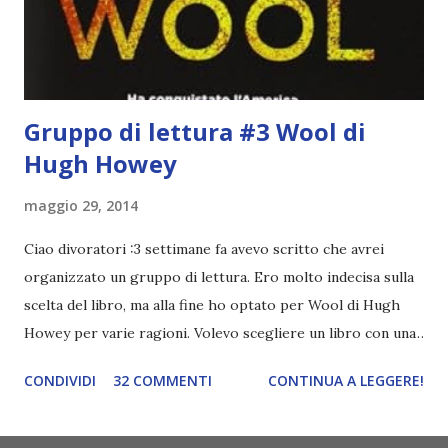
un pelo non entrai nella formazione ufficiale. Qu...
Gruppo di lettura #3 Wool di
Hugh Howey
maggio 29, 2014
Ciao divoratori :3 settimane fa avevo scritto che avrei
organizzato un gruppo di lettura. Ero molto indecisa sulla
scelta del libro, ma alla fine ho optato per Wool di Hugh
Howey per varie ragioni. Volevo scegliere un libro con una
narrazione lenta sia per non finire i capitoli in pochi giorni
CONDIVIDI
32 COMMENTI
CONTINUA A LEGGERE!
e poi dover aspettare con ansia il recap e sia perché
almeno ci godiamo la lettura. Del resto è anche uscito (o
uscirà in questi giorni, non ricordo bene) il terzo volume.