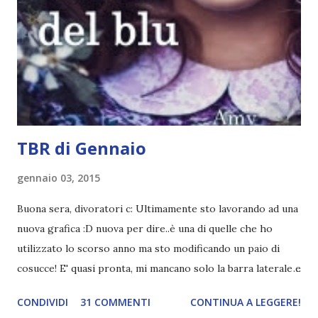
molto introduttivo, nel senso che in trecento pagine non
succede un bel niente. E non ha nemmeno un finale ._.
finisce esattamente nel bel mezzo della storia (anzi, quale
"mezzo" della storia? Questa storia ha praticamente solo
l'inizio!). Stessa cosa con Blue , stessa...
TBR di Gennaio
gennaio 03, 2015
Buona sera, divoratori c: Ultimamente sto lavorando ad una
nuova grafica :D nuova per dire..è una di quelle che ho
utilizzato lo scorso anno ma sto modificando un paio di
cosucce! E' quasi pronta, mi mancano solo la barra laterale e
il piè di pagina. Ho come l'impressione che mi faranno
CONDIVIDI
31 COMMENTI
CONTINUA A LEGGERE!
impazzire e.e Un po' mi dispiacerà abbandonare quest