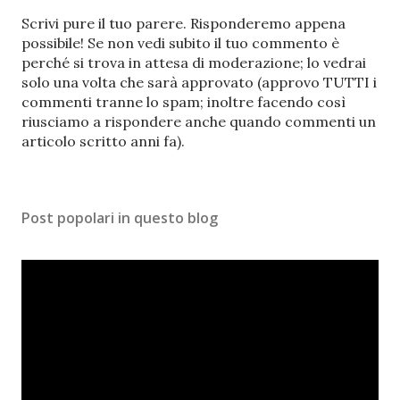
P
Scrivi pure il tuo parere. Risponderemo appena
o
possibile! Se non vedi subito il tuo commento è
s
perché si trova in attesa di moderazione; lo vedrai
t
solo una volta che sarà approvato (approvo TUTTI i
a
commenti tranne lo spam; inoltre facendo così
u
riusciamo a rispondere anche quando commenti un
n
articolo scritto anni fa).
c
o
m
Post popolari in questo blog
m
e
n
t
o