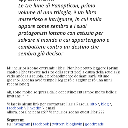
Le tre lune di Panopticon, primo
volume di una trilogia, è un libro
misterioso e intrigante, in cui nulla
appare come sembra e i suoi
protagonisti lottano con astuzia per
salvare il mondo a cui appartengono e
combattere contro un destino che
sembra già deciso.
Mi incuriosiscono entrambi i libri. Non ho potuto leggere i primi
capitoli (che trovate nel sito della scrittrice) a causa della scuola (si
vado ancora a scuola, e probabilmente domani sarà l'ultimo
giorno). Appena avrò tempo li leggerò e aggiungerò una mini
recensione :)
Ah, sono molto sorpresa dalle copertine: entrambe molto belle e
invitanti *_*
Vi lascio alcuni link per contattare Ilaria Pasqua:
sito
\
blog
\
facebook
\
linkedin
\ email
Allora, cosa ne pensate? Vi incuriosiscono questi libri???
Seguitemi
su
:
instagram
|
facebook
|
twitter
|
bloglovin
|
goodreads