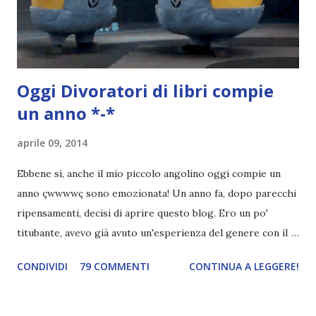
terrificante. Non mi vede neppure. Ma io l'ho notato. L'ho
visto, l'ho sentito. Le cose che ha fatto, i misfatti ch...
Oggi
Divoratori di libri
compie
un anno *-*
aprile 09, 2014
Ebbene si, anche il mio piccolo angolino oggi compie un
anno çwwwwç sono emozionata! Un anno fa, dopo parecchi
ripensamenti, decisi di aprire questo blog. Ero un po'
titubante, avevo già avuto un'esperienza del genere con il
mio primo blog ed ero anche indecisa perché crearne uno
CONDIVIDI
79 COMMENTI
CONTINUA A LEGGERE!
nuovo significava avere pazienza, pazienza e ancora
pazienza. E io, di pazienza, ne ho davvero poca. L'attesa mi
manda fuori di testa. Avevo anche paura di abbandonarlo,