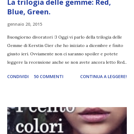
La trilogia delle gemme: Red,
Blue, Green.
gennaio 20, 2015
Buongiorno divoratori :3 Oggi vi parlo della trilogia delle
Gemme di Kerstin Gier che ho iniziato a dicembre e finito
giusto ieri. Ovviamente non ci saranno spoiler e potete
leggere la recensione anche se non avete ancora letto Red.
Per le trame dei libri cliccate sulle cover :3 Red, Blue e
CONDIVIDI
50 COMMENTI
CONTINUA A LEGGERE!
Green sono state delle letture molto piacevoli ma non
nego il fatto che le mie aspettative sono state un po'
deluse. Ho sempre letto recensioni positivissime e su GR il
rating più basso è di tipo quattro stelline o_o. Perciò
potete capire le mie aspettative! Innanzitutto, se la Gier o
la ce avesse deciso di pubblicare la trilogia in un unico libro,
probabilmente lo avrei apprezzato molto di più. Red è