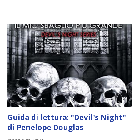
Alcuni sono increduli, altri incerti che sia una buona
idea..fatto sta' che si mettono all'opera. Ma è proprio
quando stanno iniziando ad avere dei risultati che spunta un
angelo puro, Elemiah. Ma, a differenza di cosa pensano,
l'angelo non ha intenzione di fare una strage, piuttosto è lì
per avvertili che Mikael non è più "l'angelo puro" che
credono e che potrebbe aver ucciso altri mezzi angeli, tipo
Rafael. A quelle parole, Haniel seguito da altri ibridi, si reca
nell'appartamento, senza risultati. Infine cercano nella
chiesetta. Lì trovano Rafael alle prese con gli angeli puri,
ma questa volta ...
Guida di lettura: "Devil's Night"
di Penelope Douglas