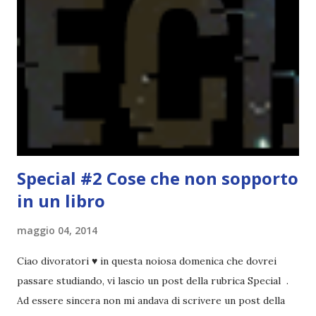
Per farvi un esempio nel 2015 mi sembra di aver letto
troppi libri impegnativi e davvero pochi libri "leggeri", il
che non è sempre un bene. Credo che sia stata la principale
causa per il mio calo di letture. Comunque, ogni mese -
nessun giorno fisso, però - pubblicherò questo post.
Spero che la rubrica sia di vostro gradimento. GENNAIO
TBR+OBIETTIVI Questa è la mia tbr del mese...
Special #2 Cose che non sopporto
in un libro
maggio 04, 2014
Ciao divoratori ♥ in questa noiosa domenica che dovrei
passare studiando, vi lascio un post della rubrica Special .
Ad essere sincera non mi andava di scrivere un post della