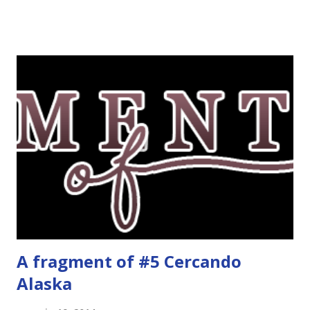
grafica perché mi piace tantissimo :\ magari la utilizzerò di
nuovo un'altra volta! Letture di Dicembre Lo scorso mese
avevo inserito sedici titoli. Già sapevo che non li avrei letti
tutti ma ogni volta preferisco esagerare per avere più
scelta! Dalla tbr ho letto soltanto cinque titoli: I cento
colori del blu, Amy Harmon ★ ★ ★ ★ Sapete il mio
rapporto con gli ya. Questo stranamente mi è piaciuto
molto. Mi è piaciuta la protagonista, la sua crescita, il suo
rapporto con il professor Wilson che cresce piano piano.
Alla fine mi stavo pure commuovendo! Unravel me ,
Tahereh Mafi ★ ★ ★ ★ ★ Ho già scritto una recensi...
A fragment of #5 Cercando
Alaska