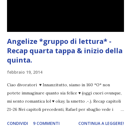
Angelize *gruppo di lettura* -
Recap quarta tappa & inizio della
quinta.
febbraio 19, 2014
Ciao divoratori ♥ Innanzitutto, siamo in 160 *O* non
potete immaginare quanto sia felice ♥ (oggi cuori ovunque,
mi sento romantica lol ♥ okay, la smetto .-.). Recap capitoli
21-26 Nei capitoli precedenti, Rafael per sbaglio vede i
ricordi di Haniel e i due litigano. In seguito, i mezzi angeli si
CONDIVIDI
9 COMMENTI
CONTINUA A LEGGERE!
incontrano e Hesediel mostra loro come combattere i puri.