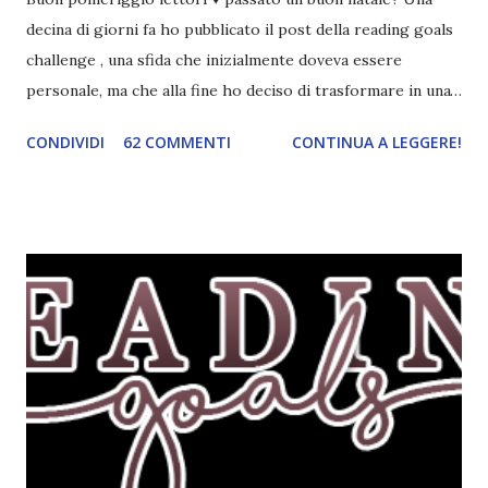
decina di giorni fa ho pubblicato il post della reading goals
challenge , una sfida che inizialmente doveva essere
personale, ma che alla fine ho deciso di trasformare in una
challenge vera e propria, dato che ci sono state un paio di
CONDIVIDI
62 COMMENTI
CONTINUA A LEGGERE!
persone interessate. E quindi eccomi qui con il post delle
iscrizioni e con il regolamento! La Reading Goals Challenge
La challenge è molto semplice. Bisogna creare una lista di
obiettivi da portare a termine durante il 2017. E' una
challenge un po' particolare perché ogni libro letto può
ricoprire più di un obiettivo. Riportandovi l'esempio che ho
fatto nell'altro post, se leggo un libro horror sulle sirene
scritto dal mio autore preferito, tecnicamente ho già
completato tre degli obiettivi della mia lista . Non importa
leggere 345.453.312 libri, ma maturare come lettore,
uscendo fuori dalla propria comfort zone. Come
partecipare Per partecipare non dovete fare altro che