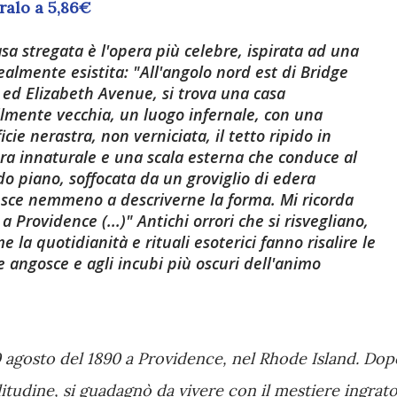
alo a 5,86€
sa stregata è l'opera più celebre, ispirata ad una
ealmente esistita: "All'angolo nord est di Bridge
 ed Elizabeth Avenue, si trova una casa
ilmente vecchia, un luogo infernale, con una
icie nerastra, non verniciata, il tetto ripido in
a innaturale e una scala esterna che conduce al
o piano, soffocata da un groviglio di edera
iesce nemmeno a descriverne la forma. Mi ricorda
 Providence (...)" Antichi orrori che si risvegliano,
 la quotidianità e rituali esoterici fanno risalire le
le angosce e agli incubi più oscuri dell'animo
 agosto del 1890 a Providence, nel Rhode Island. Dop
olitudine, si guadagnò da vivere con il mestiere ingrat