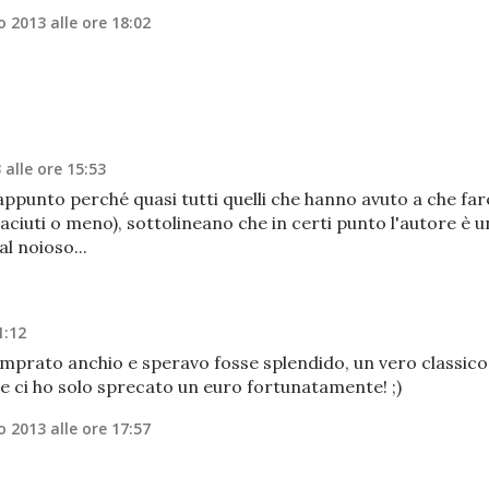
 2013 alle ore 18:02
alle ore 15:53
 appunto perché quasi tutti quelli che hanno avuto a che far
 piaciuti o meno), sottolineano che in certi punto l'autore è u
l noioso...
1:12
omprato anchio e speravo fosse splendido, un vero classico
e ci ho solo sprecato un euro fortunatamente! ;)
 2013 alle ore 17:57