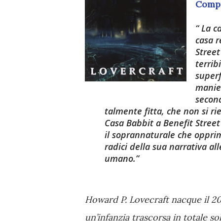
Compr
La ca
casa r
Street
terrib
superf
manier
second
talmente fitta, che non si r
Casa Babbit a Benefit Street a
il soprannaturale che opprime
radici della sua narrativa al
umano.
Howard P. Lovecraft nacque il 20
un’infanzia trascorsa in totale s