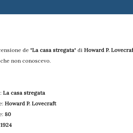
ecensione de "
La casa stregata
" di
Howard P. Lovecraf
r che non conoscevo.
o:
La casa stregata
e:
Howard P. Lovecraft
e:
80
:
1924