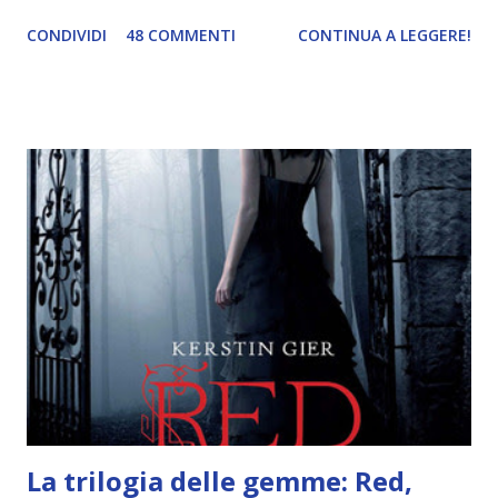
abbiamo esplorato i territori asiatici; con Mel e Mys
CONDIVIDI
48 COMMENTI
CONTINUA A LEGGERE!
abbiamo vagato nella savana. Ora preparate le valigie che si
va in OCEANIA ! Se volete rinfrescarvi la memoria, potete
trovare le regole nel post introduttivo , mentre la classifica
potete trovarla a questo link . Adesso passiamo agli
obiettivi! OBIETTIVI Iniziamo con un obiettivo facile facile:
un libro ambientato in Australia . Mare, mare, mare !
L'Oceania è circondata dal mare! Un libro nel quale il mare è
l'elemento fondamentale. Un libro sulle sirene, un libro con
protagonisti dei surfisti.. un libro importante nella storia
della letteratura australiana, neozelandese, ecc . l'Oceania
è ricca di natura! Leggete un libro con una cover molto, ...
La trilogia delle gemme: Red,