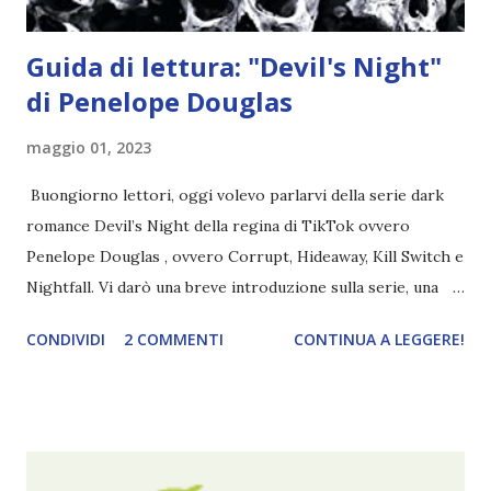
Guida di lettura: "Devil's Night"
di Penelope Douglas
maggio 01, 2023
Buongiorno lettori, oggi volevo parlarvi della serie dark
romance Devil’s Night della regina di TikTok ovvero
Penelope Douglas , ovvero Corrupt, Hideaway, Kill Switch e
Nightfall. Vi darò una breve introduzione sulla serie, una
spiegazione dei personaggi principali e l’ordine di lettura ,
CONDIVIDI
2 COMMENTI
CONTINUA A LEGGERE!
e anche un breve commento sui libri singoli. I libri sono in
ordine di lettura, in modo che sappiate esattamente dove
iniziare, come continuare e soprattutto dove finire con la
storia dei Cavalieri! Titolo: Corrupt - Il mio sbaglio più
grande (Devil's Night 1#) Autrice : Penelope Douglas