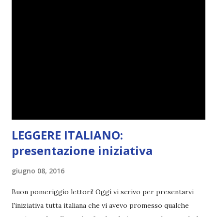
cinque anni e non sono pochi . Il blog è praticamente
l'unica cosa della mia vita che ho continuato con costanza
(più o meno) e non come le tremila cose che inizio per poi
lasciare a metà. Tra l'altro ripenso a circa un anno e mezzo
fa, quando non sapevo più che farmene di D ivoratori di
libri . Quindi pubblicare un post celebrativo era il minimo
che potessi fare. All'inizio non avevo idea che il ...
LEGGERE ITALIANO:
presentazione iniziativa
giugno 08, 2016
Buon pomeriggio lettori! Oggi vi scrivo per presentarvi
l'iniziativa tutta italiana che vi avevo promesso qualche