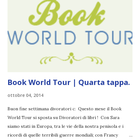
Pagine: 448 Editore: Newton Compton Editori
Pubblicazione: 10 Gennaio 2023 Traduttore: Laura Lancini
Trama: “Si chiama Michael Crist. È il fratello maggiore del
mio ragazzo ed è come quei film dell'orrore che guardi
coprendoti gli occhi. È bellissimo, forte, e assolutamente
terrificante. Non mi vede neppure. Ma io l'ho notato. L'ho
visto, l'ho sentito. Le cose che ha fatto, i misfatti ch...
Book World Tour | Quarta tappa.
ottobre 04, 2014
Buon fine settimana divoratori c: Questo mese il Book
World Tour si sposta su Divoratori di libri ! Con Sara
siamo stati in Europa, tra le vie della nostra penisola e i
ricordi di quelle terribili guerre mondiali; con Francy