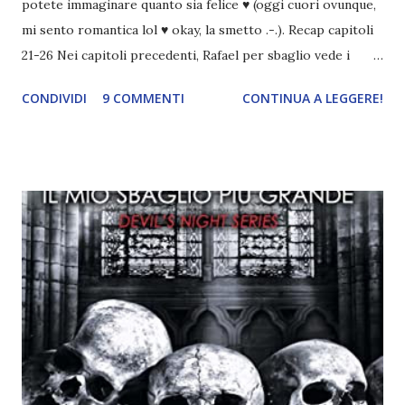
potete immaginare quanto sia felice ♥ (oggi cuori ovunque,
mi sento romantica lol ♥ okay, la smetto .-.). Recap capitoli
21-26 Nei capitoli precedenti, Rafael per sbaglio vede i
ricordi di Haniel e i due litigano. In seguito, i mezzi angeli si
CONDIVIDI
9 COMMENTI
CONTINUA A LEGGERE!
incontrano e Hesediel mostra loro come combattere i puri.
Alcuni sono increduli, altri incerti che sia una buona
idea..fatto sta' che si mettono all'opera. Ma è proprio
quando stanno iniziando ad avere dei risultati che spunta un
angelo puro, Elemiah. Ma, a differenza di cosa pensano,
l'angelo non ha intenzione di fare una strage, piuttosto è lì
per avvertili che Mikael non è più "l'angelo puro" che
credono e che potrebbe aver ucciso altri mezzi angeli, tipo
Rafael. A quelle parole, Haniel seguito da altri ibridi, si reca
nell'appartamento, senza risultati. Infine cercano nella
chiesetta. Lì trovano Rafael alle prese con gli angeli puri,
ma questa volta ...