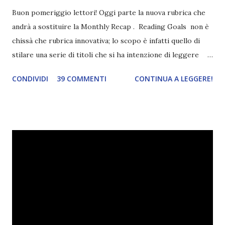
Buon pomeriggio lettori! Oggi parte la nuova rubrica che
andrà a sostituire la Monthly Recap . Reading Goals non è
chissà che rubrica innovativa; lo scopo è infatti quello di
stilare una serie di titoli che si ha intenzione di leggere
durante il mese e di riepilogare le letture fatte. E' anche
CONDIVIDI
39 COMMENTI
CONTINUA A LEGGERE!
una rubrica per tenere sotto controllo le reading
challenge, perché quest'anno sono veramente decisa a
portarne a termine un bel po'. Non tanto perché cavolo, ho
terminato una sfida, sono Dio!, ma piuttosto perché voglio
spaziare con i generi letterari e non limitarmi al fantasy.
Per farvi un esempio nel 2015 mi sembra di aver letto
troppi libri impegnativi e davvero pochi libri "leggeri", il
che non è sempre un bene. Credo che sia stata la principale
causa per il mio calo di letture. Comunque, ogni mese -
nessun giorno fisso, però - pubblicherò questo post.
Spero che la rubrica sia di vostro gradimento. GENNAIO