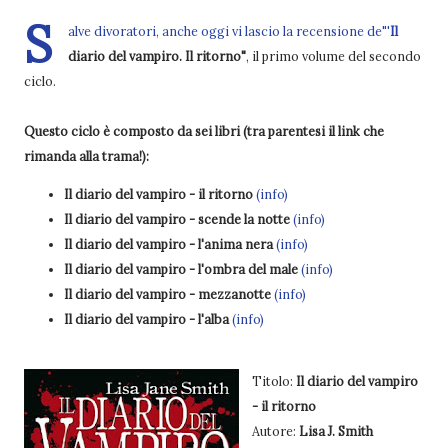
S
alve divoratori, anche oggi vi lascio la recensione de"'
Il
diario del vampiro. Il ritorno"
, il primo volume del secondo
ciclo.
Questo ciclo è composto da sei libri (tra parentesi il link che
rimanda alla trama!):
Il diario del vampiro - il ritorno
(info)
Il diario del vampiro - scende la notte
(info)
Il diario del vampiro - l'anima nera
(info)
Il diario del vampiro - l'ombra del male
(info)
Il diario del vampiro - mezzanotte
(info)
Il diario del vampiro - l'alba
(info)
Titolo:
Il diario del vampiro
- il ritorno
Autore:
Lisa J. Smith