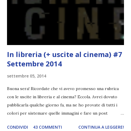
succede un bel niente. E non ha nemmeno un finale ._.
finisce esattamente nel bel mezzo della storia (anzi, quale
"mezzo" della storia? Questa storia ha praticamente solo
l'inizio!). Stessa cosa con Blue , stessa...
In libreria (+ uscite al cinema) #7
Settembre 2014
settembre 05, 2014
Buona sera! Ricordate che vi avevo promesso una rubrica
con le uscite in libreria e al cinema? Eccola. Avrei dovuto
pubblicarla qualche giorno fa, ma ne ho provate di tutti i
colori per sistemare quelle immagini e fare un post
ordinato! Ora finalmente ci sono riuscita! IN LIBRERIA Per
CONDIVIDI
43 COMMENTI
CONTINUA A LEGGERE!
leggere la trama cliccate sulla copertina. Vi ho segnalato