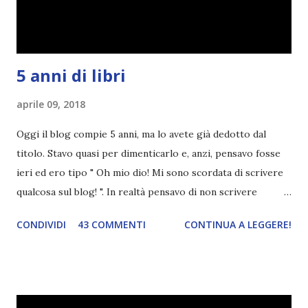
TBR+OBIETTIVI Questa è la mia tbr del mese...
5 anni di libri
aprile 09, 2018
Oggi il blog compie 5 anni, ma lo avete già dedotto dal
titolo. Stavo quasi per dimenticarlo e, anzi, pensavo fosse
ieri ed ero tipo " Oh mio dio! Mi sono scordata di scrivere
qualcosa sul blog! ". In realtà pensavo di non scrivere
completamente niente perché i 'blogversary' stanno
CONDIVIDI
43 COMMENTI
CONTINUA A LEGGERE!
diventando un po' come i miei compleanni. Semplicemente
mi scoccia festeggiarli perché tanto ogni anno dico sempre
le solite cose (e in effetti gli ultimi quattro blogversary
sembrano fatti tutti con lo stampino.. NO, NON
CERCATELI, SONO IMBARAZZANTI!) . Però cavolo, sono