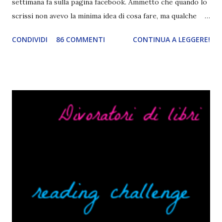
settimana fa sulla pagina facebook. Ammetto che quando lo
scrissi non avevo la minima idea di cosa fare, ma qualche
giorno fa ho buttato giù un'idea che mi piace parecchio. <a
CONDIVIDI
86 COMMENTI
CONTINUA A LEGGERE!
href="http://divoratoridilibri.blogspot.com/2016/06/legg
ere-italiano-blogtour-presentazione.html"><img
src="http://i68.tinypic.com/2vmt5lk.png" width="300">
</a> Ok, sorvoliamo sulla mia totale incapacità di scegliere
titoli e passiamo alla spiegazione di questa iniziativa che
sarà piuttosto difficile (per me). Siccome è tipo la terza
volta che provo a scrivere questo post (con scarsi risultati),
farò uno schemino semplice semplice per evitare di
spiegarmi come un libro chiuso (as always). IN COSA
CONSISTE QUESTO BLOGTOUR? E' un'iniziativa dedicata
agli autori italiani, sia pubblicati da editori sia
autopubblicati. Si svolgerà ne...