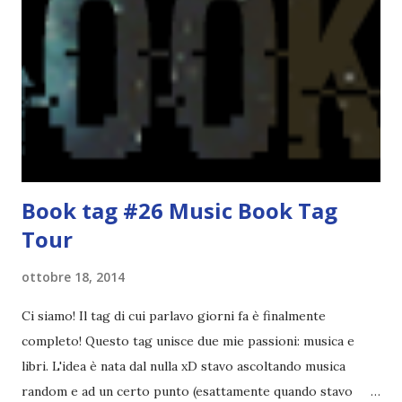
Dunque qual è questo tema, vi starete chiedendo. Il tema di
febbraio è libri ispirati alle favole! Che ve ne pare? Io avrei
un po' di titoli in wishlist ^^ Non avendo letto nessun libro
ispirato alle favole (D:), tutte voi lasciate solo un titolo e
poi a random ne sceglierò tre! Aggiornerò il post, oppure
potrete trova...
Book tag #26 Music Book Tag
Tour
ottobre 18, 2014
Ci siamo! Il tag di cui parlavo giorni fa è finalmente
completo! Questo tag unisce due mie passioni: musica e
libri. L'idea è nata dal nulla xD stavo ascoltando musica
random e ad un certo punto (esattamente quando stavo