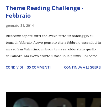
Theme Reading Challenge -
Febbraio
gennaio 31, 2014
Rieccomi! Sapete tutti che avevo fatto un sondaggio sul
tema di febbraio. Avevo pensato che a febbraio essendoci in
mezzo San Valentino, un buon tema sarebbe stato quello
dell'amore. Ma avevo storto il naso io in primis. Poi come
tema era troppo vago. Così avevo deciso di rendere le cose
CONDIVIDI
35 COMMENTI
CONTINUA A LEGGERE!
più difficili e fare decidere a voi lettori tra storie d'amore
da diabete, storie d'amore/odio, storie strappalacrime. Ma,
visto che decido sempre di testa mia, due giorni prima della
fine di gennaio, ho pensato ad un tema interessante. Potevo
farlo benissimo il prossimo mese, però visto che avrei
fatto decidere a uno di voi, il mese di febbraio era perfetto.