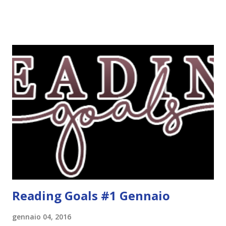
solo alcune delle uscite, quelle che più hanno attirato la mia
attenzione. Phobia - Wulf Dorn \\ 11 settembre. Ho
sentito parlare benissimo di questo autore per quanto
riguarda i suoi romanzi thriller. Per il momento sono
troppo fissata con questo genere ma ho letto pochi libri
thriller e vorrei davvero iniziarne qualcuno. Attraverso il
fuoco - Josephine Angeline \\ 19 settembre. Qualsiasi
libro cita anche soltanto "Salem" deve essere
assolutamente mio. Sono affascinata dalla storia delle
streghe di Salem e se oltre alle streghe aggiungiamo
mondi paralleli e gemelle malefiche, la mia curiosità monta
alle st...
Reading Goals #1 Gennaio
gennaio 04, 2016