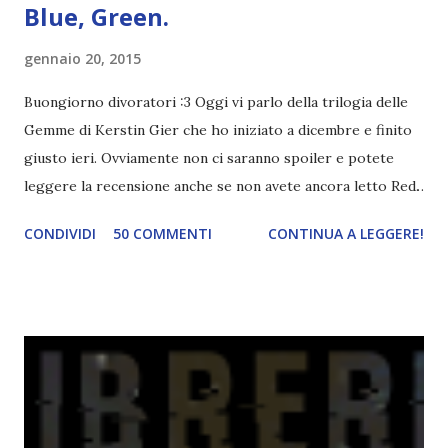
Blue, Green.
gennaio 20, 2015
Buongiorno divoratori :3 Oggi vi parlo della trilogia delle
Gemme di Kerstin Gier che ho iniziato a dicembre e finito
giusto ieri. Ovviamente non ci saranno spoiler e potete
leggere la recensione anche se non avete ancora letto Red.
Per le trame dei libri cliccate sulle cover :3 Red, Blue e
CONDIVIDI
50 COMMENTI
CONTINUA A LEGGERE!
Green sono state delle letture molto piacevoli ma non
nego il fatto che le mie aspettative sono state un po'
deluse. Ho sempre letto recensioni positivissime e su GR il
rating più basso è di tipo quattro stelline o_o. Perciò
potete capire le mie aspettative! Innanzitutto, se la Gier o
la ce avesse deciso di pubblicare la trilogia in un unico libro,
probabilmente lo avrei apprezzato molto di più. Red è
molto introduttivo, nel senso che in trecento pagine non