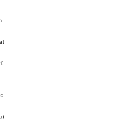
a
al
il
ro
ui