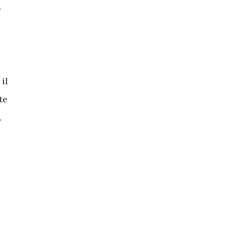
o
il
te
.