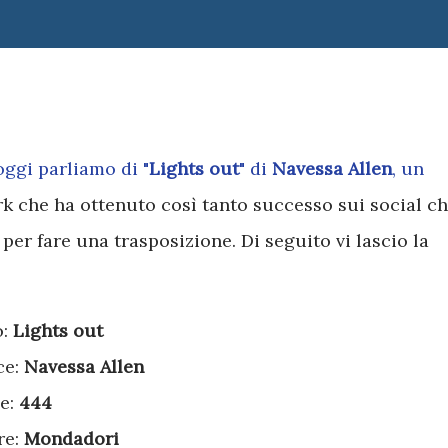
oggi parliamo di "
Lights out
" di
Navessa Allen
, un
 che ha ottenuto così tanto successo sui social c
i per fare una trasposizione. Di seguito vi lascio la
o:
Lights out
ce:
Navessa Allen
e:
444
re:
Mondadori