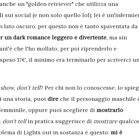
è anche un "golden retriever" che utilizza una
 sui social (e non solo quello lol); lei è un'infermie
un lato oscuro, per questo non è tanto spaventata da
r un dark romance leggero e divertente
, ma sin
ant'è che l'ho mollato, per poi riprenderlo e
r speso 17€, il minimo era terminarlo per scriverci u
o
show, don't tell
? Per chi non lo conoscesse, lo spie
i una storia, puoi
dire
che il personaggio maschile 
femminile, oppure puoi scegliere di
mostrarlo
 don't tell
in pratica suggerisce di
mostrare
qualco
roblema di Lights out in sostanza è questo:
mi è