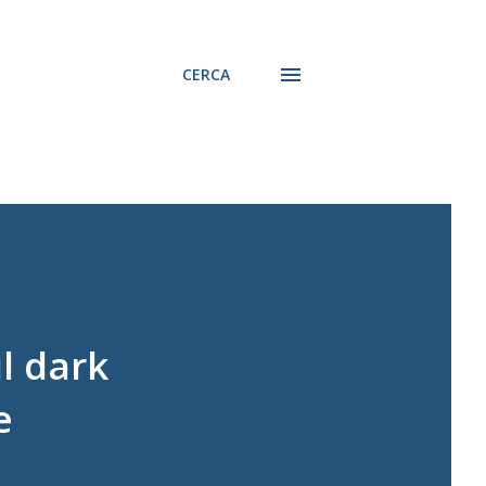
CERCA
l dark
e