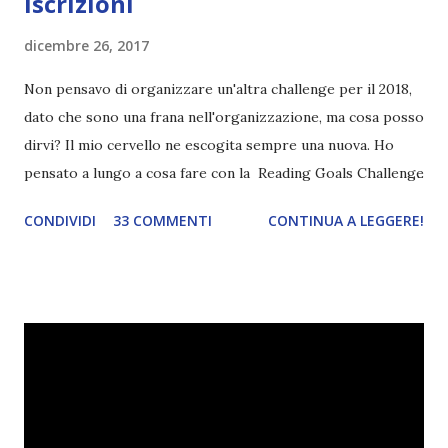
iscrizioni
dicembre 26, 2017
Non pensavo di organizzare un'altra challenge per il 2018,
dato che sono una frana nell'organizzazione, ma cosa posso
dirvi? Il mio cervello ne escogita sempre una nuova. Ho
pensato a lungo a cosa fare con la Reading Goals Challenge
. Io avrei continuato a prescindere con i miei obiettivi, ma
CONDIVIDI
33 COMMENTI
CONTINUA A LEGGERE!
ho scoperto che anche alcuni di voi avrebbero fatto così,
perciò ho pensato " perché non riprovarci? ". Ho pensato
cosa non ha funzionato (secondo me), ho fatto qualche
modifica ed ora eccomi qui con la Reading Goals Challenge
2.0.