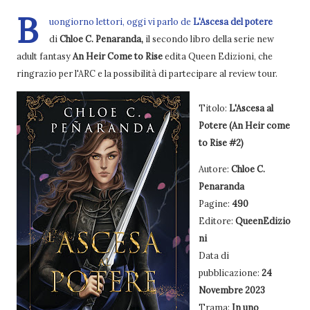
B
uongiorno lettori, oggi vi parlo de
L'Ascesa del potere
di
Chloe C. Penaranda,
il secondo libro della serie new
adult fantasy
An Heir Come to Rise
edita Queen Edizioni, che
ringrazio per l'ARC e la possibilità di partecipare al review tour.
Titolo:
L'Ascesa al
Potere (An Heir come
to Rise #2)
Autore:
Chloe C.
Penaranda
Pagine:
490
Editore:
QueenEdizio
ni
Data di
pubblicazione:
24
Novembre 2023
Trama:
In uno