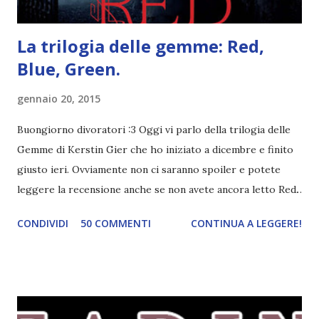
La trilogia delle gemme: Red,
Blue, Green.
gennaio 20, 2015
Buongiorno divoratori :3 Oggi vi parlo della trilogia delle
Gemme di Kerstin Gier che ho iniziato a dicembre e finito
giusto ieri. Ovviamente non ci saranno spoiler e potete
leggere la recensione anche se non avete ancora letto Red.
Per le trame dei libri cliccate sulle cover :3 Red, Blue e
CONDIVIDI
50 COMMENTI
CONTINUA A LEGGERE!
Green sono state delle letture molto piacevoli ma non
nego il fatto che le mie aspettative sono state un po'
deluse. Ho sempre letto recensioni positivissime e su GR il
rating più basso è di tipo quattro stelline o_o. Perciò
potete capire le mie aspettative! Innanzitutto, se la Gier o