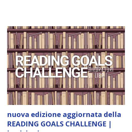
ordine di lettura, in modo che sappiate esattamente dove
iniziare, come continuare e soprattutto dove finire con la
storia dei Cavalieri! Titolo: Corrupt - Il mio sbaglio più
grande (Devil's Night 1#) Autrice : Penelope Douglas
Pagine: 448 Editore: Newton Compton Editori
Pubblicazione: 10 Gennaio 2023 Traduttore: Laura Lancini
Trama: “Si chiama Michael Crist. È il fratello maggiore del
mio ragazzo ed è come quei film dell'orrore che guardi
coprendoti gli occhi. È bellissimo, forte, e assolutamente
terrificante. Non mi vede neppure. Ma io l'ho notato. L'ho
visto, l'ho sentito. Le cose che ha fatto, i misfatti ch...
nuova edizione aggiornata della
READING GOALS CHALLENGE |