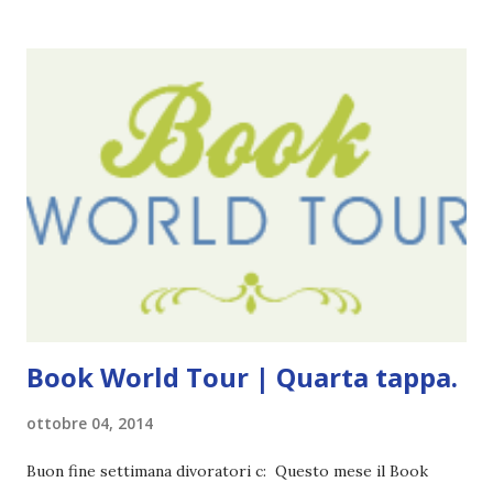
le solite cose (e in effetti gli ultimi quattro blogversary
sembrano fatti tutti con lo stampino.. NO, NON
CERCATELI, SONO IMBARAZZANTI!) . Però cavolo, sono
cinque anni e non sono pochi . Il blog è praticamente
l'unica cosa della mia vita che ho continuato con costanza
(più o meno) e non come le tremila cose che inizio per poi
lasciare a metà. Tra l'altro ripenso a circa un anno e mezzo
fa, quando non sapevo più che farmene di D ivoratori di
libri . Quindi pubblicare un post celebrativo era il minimo
che potessi fare. All'inizio non avevo idea che il ...
Book World Tour | Quarta tappa.
ottobre 04, 2014
Buon fine settimana divoratori c: Questo mese il Book