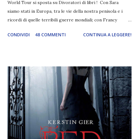
World Tour si sposta su Divoratori di libri ! Con Sara
siamo stati in Europa, tra le vie della nostra penisola e i
ricordi di quelle terribili guerre mondiali; con Francy
abbiamo esplorato i territori asiatici; con Mel e Mys
CONDIVIDI
48 COMMENTI
CONTINUA A LEGGERE!
abbiamo vagato nella savana. Ora preparate le valigie che si
va in OCEANIA ! Se volete rinfrescarvi la memoria, potete
trovare le regole nel post introduttivo , mentre la classifica
potete trovarla a questo link . Adesso passiamo agli
obiettivi! OBIETTIVI Iniziamo con un obiettivo facile facile:
un libro ambientato in Australia . Mare, mare, mare !
L'Oceania è circondata dal mare! Un libro nel quale il mare è
l'elemento fondamentale. Un libro sulle sirene, un libro con
protagonisti dei surfisti.. un libro importante nella storia
della letteratura australiana, neozelandese, ecc . l'Oceania
è ricca di natura! Leggete un libro con una cover molto, ...