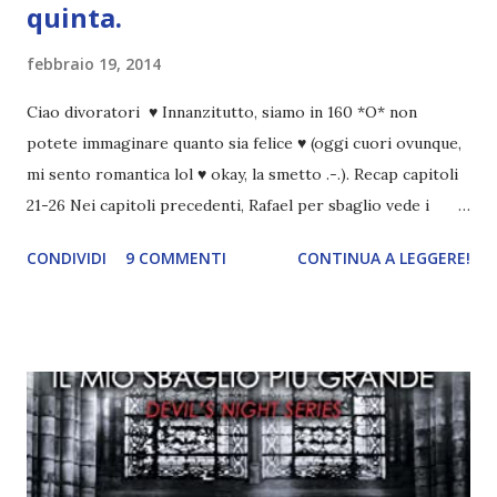
quinta.
febbraio 19, 2014
Ciao divoratori ♥ Innanzitutto, siamo in 160 *O* non
potete immaginare quanto sia felice ♥ (oggi cuori ovunque,
mi sento romantica lol ♥ okay, la smetto .-.). Recap capitoli
21-26 Nei capitoli precedenti, Rafael per sbaglio vede i
ricordi di Haniel e i due litigano. In seguito, i mezzi angeli si
CONDIVIDI
9 COMMENTI
CONTINUA A LEGGERE!
incontrano e Hesediel mostra loro come combattere i puri.
Alcuni sono increduli, altri incerti che sia una buona
idea..fatto sta' che si mettono all'opera. Ma è proprio
quando stanno iniziando ad avere dei risultati che spunta un
angelo puro, Elemiah. Ma, a differenza di cosa pensano,
l'angelo non ha intenzione di fare una strage, piuttosto è lì
per avvertili che Mikael non è più "l'angelo puro" che
credono e che potrebbe aver ucciso altri mezzi angeli, tipo