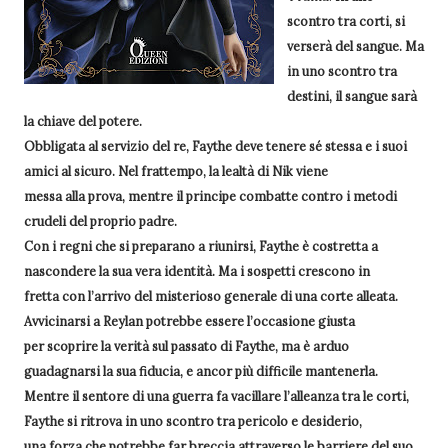
scontro tra corti, si
verserà del sangue. Ma
in uno scontro tra
destini, il sangue sarà
la chiave del potere.
Obbligata al servizio del re, Faythe deve tenere sé stessa e i suoi
amici al sicuro. Nel frattempo, la lealtà di Nik viene
messa alla prova, mentre il principe combatte contro i metodi
crudeli del proprio padre.
Con i regni che si preparano a riunirsi, Faythe è costretta a
nascondere la sua vera identità. Ma i sospetti crescono in
fretta con l’arrivo del misterioso generale di una corte alleata.
Avvicinarsi a Reylan potrebbe essere l’occasione giusta
per scoprire la verità sul passato di Faythe, ma è arduo
guadagnarsi la sua fiducia, e ancor più difficile mantenerla.
Mentre il sentore di una guerra fa vacillare l’alleanza tra le corti,
Faythe si ritrova in uno scontro tra pericolo e desiderio,
una forza che potrebbe far breccia attraverso le barriere del suo