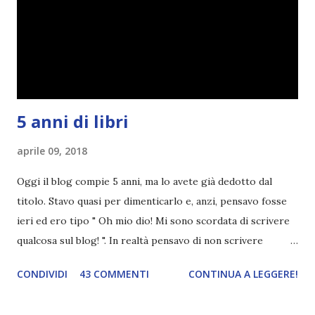
5 anni di libri
aprile 09, 2018
Oggi il blog compie 5 anni, ma lo avete già dedotto dal
titolo. Stavo quasi per dimenticarlo e, anzi, pensavo fosse
ieri ed ero tipo " Oh mio dio! Mi sono scordata di scrivere
qualcosa sul blog! ". In realtà pensavo di non scrivere
completamente niente perché i 'blogversary' stanno
CONDIVIDI
43 COMMENTI
CONTINUA A LEGGERE!
diventando un po' come i miei compleanni. Semplicemente
mi scoccia festeggiarli perché tanto ogni anno dico sempre