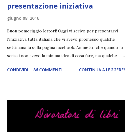
presentazione iniziativa
giugno 08, 2016
Buon pomeriggio lettori! Oggi vi scrivo per presentarvi
l'iniziativa tutta italiana che vi avevo promesso qualche
settimana fa sulla pagina facebook. Ammetto che quando lo
scrissi non avevo la minima idea di cosa fare, ma qualche
giorno fa ho buttato giù un'idea che mi piace parecchio. <a
CONDIVIDI
86 COMMENTI
CONTINUA A LEGGERE!
href="http://divoratoridilibri.blogspot.com/2016/06/legg
ere-italiano-blogtour-presentazione.html"><img
src="http://i68.tinypic.com/2vmt5lk.png" width="300">
</a> Ok, sorvoliamo sulla mia totale incapacità di scegliere
titoli e passiamo alla spiegazione di questa iniziativa che
sarà piuttosto difficile (per me). Siccome è tipo la terza
volta che provo a scrivere questo post (con scarsi risultati),
farò uno schemino semplice semplice per evitare di