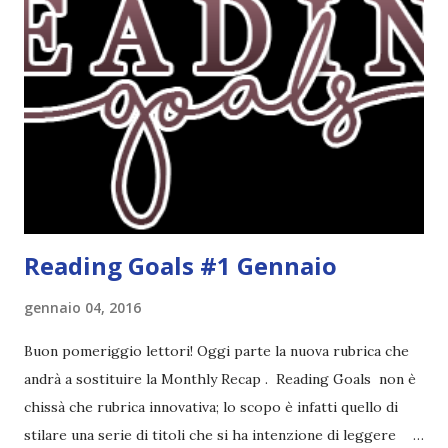
la ce avesse deciso di pubblicare la trilogia in un unico libro,
probabilmente lo avrei apprezzato molto di più. Red è
molto introduttivo, nel senso che in trecento pagine non
succede un bel niente. E non ha nemmeno un finale ._.
finisce esattamente nel bel mezzo della storia (anzi, quale
"mezzo" della storia? Questa storia ha praticamente solo
l'inizio!). Stessa cosa con Blue , stessa...
Reading Goals #1 Gennaio
gennaio 04, 2016
Buon pomeriggio lettori! Oggi parte la nuova rubrica che
andrà a sostituire la Monthly Recap . Reading Goals non è
chissà che rubrica innovativa; lo scopo è infatti quello di
stilare una serie di titoli che si ha intenzione di leggere