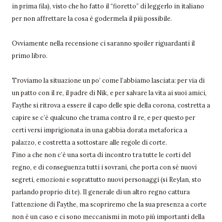
in prima fila), visto che ho fatto il “fioretto” di leggerlo in italiano
per non affrettare la cosa è godermela il più possibile.
Ovviamente nella recensione ci saranno spoiler riguardanti il
primo libro.
Troviamo la situazione un po’ come l’abbiamo lasciata: per via di
un patto con il re, il padre di Nik, e per salvare la vita ai suoi amici,
Faythe si ritrova a essere il capo delle spie della corona, costretta a
capire se c’è qualcuno che trama contro il re, e per questo per
certi versi imprigionata in una gabbia dorata metaforica a
palazzo, e costretta a sottostare alle regole di corte.
Fino a che non c’è una sorta di incontro tra tutte le corti del
regno, e di conseguenza tutti i sovrani, che porta con sè nuovi
segreti, emozioni e soprattutto nuovi personaggi (si Reylan, sto
parlando proprio di te). Il generale di un altro regno cattura
l’attenzione di Faythe, ma scopriremo che la sua presenza a corte
non è un caso e ci sono meccanismi in moto più importanti della