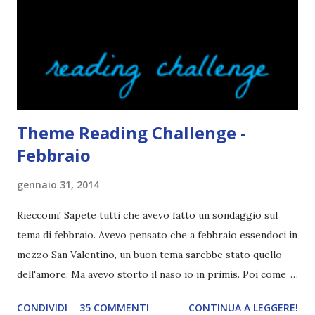
spiegarmi come un libro chiuso (as always). IN COSA
CONSISTE QUESTO BLOGTOUR? E' un'iniziativa dedicata
agli autori italiani, sia pubblicati da editori sia
autopubblicati. Si svolgerà ne...
Theme Reading Challenge -
Febbraio
gennaio 31, 2014
Rieccomi! Sapete tutti che avevo fatto un sondaggio sul
tema di febbraio. Avevo pensato che a febbraio essendoci in
mezzo San Valentino, un buon tema sarebbe stato quello
dell'amore. Ma avevo storto il naso io in primis. Poi come
tema era troppo vago. Così avevo deciso di rendere le cose
CONDIVIDI
35 COMMENTI
CONTINUA A LEGGERE!
più difficili e fare decidere a voi lettori tra storie d'amore