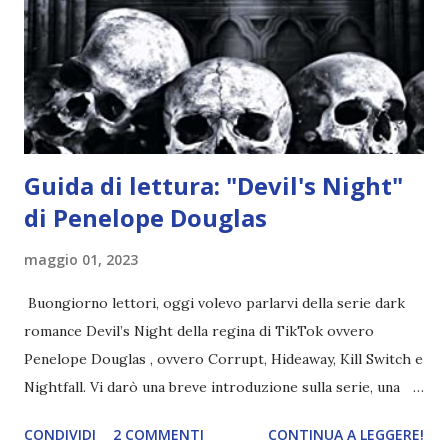
Rafael. A quelle parole, Haniel seguito da altri ibridi, si reca
nell'appartamento, senza risultati. Infine cercano nella
chiesetta. Lì trovano Rafael alle prese con gli angeli puri,
ma questa volta ...
Guida di lettura: "Devil's Night"
di Penelope Douglas
maggio 01, 2023
Buongiorno lettori, oggi volevo parlarvi della serie dark
romance Devil’s Night della regina di TikTok ovvero
Penelope Douglas , ovvero Corrupt, Hideaway, Kill Switch e
Nightfall. Vi darò una breve introduzione sulla serie, una
spiegazione dei personaggi principali e l’ordine di lettura ,
CONDIVIDI
2 COMMENTI
CONTINUA A LEGGERE!
e anche un breve commento sui libri singoli. I libri sono in