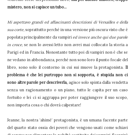
mistero, non si capisce un tubo...
Mi aspettavo grandi ed affascinanti descrizioni di Versailles e della
sua corte,
soprattutto perché in una versione più oscura visto che è
popolata principalmente da vampiri
ed invece anche qui due parole
in croce
, se non lo avessi letto non avrei mai collocato la storia a
Parigi ed in Francia. Nonostante tutto poi di vampiri non è che se
ne vedano in abbondanza, perché non sono loro il punto focale del
libro, sono solo il contorno in cui sui muove la protagonista.
Il
problema è che lei purtroppo non si sopporta, è stupida non ci
sono altre parole per descriverla,
agisce solo spinta dalla vendetta
senza un ragionamento o un piano, tutto le capita per un caso
fortuito e lei ci si aggrappa per poter raggiungere il suo scopo,
non importa cosa o chi dovrà calpestare!
Jeanne, la nostra ‘ahimè’ protagonista, è un umana facente parte
del quarto stato ossia dei poveri che vengono usati come schiavi