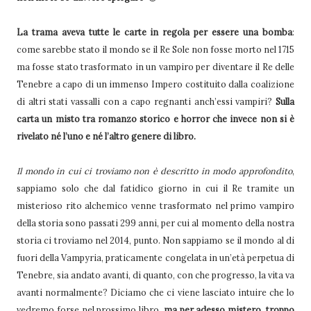
La trama aveva tutte le carte in regola per essere una bomba
:
come sarebbe stato il mondo se il Re Sole non fosse morto nel 1715
ma fosse stato trasformato in un vampiro per diventare il Re delle
Tenebre a capo di un immenso Impero costituito dalla coalizione
di altri stati vassalli con a capo regnanti anch’essi vampiri?
Sulla
carta un misto tra romanzo storico e horror che invece non si è
rivelato né l’uno e né l’altro genere di libro.
Il mondo in cui ci troviamo non è descritto in modo approfondito
,
sappiamo solo che dal fatidico giorno in cui il Re tramite un
misterioso rito alchemico venne trasformato nel primo vampiro
della storia sono passati 299 anni, per cui al momento della nostra
storia ci troviamo nel 2014, punto. Non sappiamo se il mondo al di
fuori della Vampyria, praticamente congelata in un’età perpetua di
Tenebre, sia andato avanti, di quanto, con che progresso, la vita va
avanti normalmente? Diciamo che ci viene lasciato intuire che lo
vedremo forse nel prossimo libro,
ma per adesso mistero, troppo