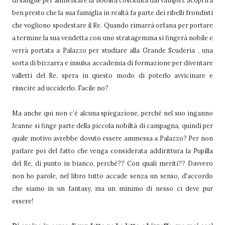
di sangue per alimentare la nobiltà costituita dai vampiri. Scoprirà
ben presto che la sua famiglia in realtà fa parte dei ribelli frondisti
che vogliono spodestare il Re. Quando rimarrà orfana per portare
a termine la sua vendetta con uno stratagemma si fingerà nobile e
verrà portata a Palazzo per studiare alla Grande Scuderia , una
sorta di bizzarra e insulsa accademia di formazione per diventare
valletti del Re, spera in questo modo di poterlo avvicinare e
riuscire ad ucciderlo. Facile no?
Ma anche qui non c’è alcuna spiegazione, perché nel suo inganno
Jeanne si finge parte della piccola nobiltà di campagna, quindi per
quale motivo avrebbe dovuto essere ammessa a Palazzo? Per non
parlare poi del fatto che venga considerata addirittura la Pupilla
del Re, di punto in bianco, perché?? Con quali meriti?? Davvero
non ho parole, nel libro tutto accade senza un senso, d'accordo
che siamo in un fantasy, ma un minimo di nesso ci deve pur
essere!