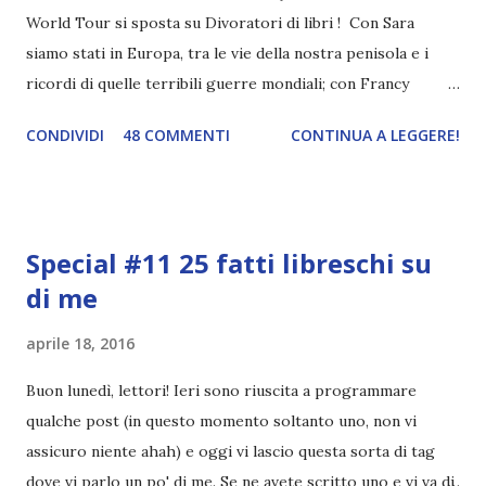
World Tour si sposta su Divoratori di libri ! Con Sara
siamo stati in Europa, tra le vie della nostra penisola e i
ricordi di quelle terribili guerre mondiali; con Francy
abbiamo esplorato i territori asiatici; con Mel e Mys
CONDIVIDI
48 COMMENTI
CONTINUA A LEGGERE!
abbiamo vagato nella savana. Ora preparate le valigie che si
va in OCEANIA ! Se volete rinfrescarvi la memoria, potete
trovare le regole nel post introduttivo , mentre la classifica
potete trovarla a questo link . Adesso passiamo agli
Special #11 25 fatti libreschi su
obiettivi! OBIETTIVI Iniziamo con un obiettivo facile facile:
di me
un libro ambientato in Australia . Mare, mare, mare !
L'Oceania è circondata dal mare! Un libro nel quale il mare è
aprile 18, 2016
l'elemento fondamentale. Un libro sulle sirene, un libro con
protagonisti dei surfisti.. un libro importante nella storia
Buon lunedì, lettori! Ieri sono riuscita a programmare
della letteratura australiana, neozelandese, ecc . l'Oceania
qualche post (in questo momento soltanto uno, non vi
è ricca di natura! Leggete un libro con una cover molto, ...
assicuro niente ahah) e oggi vi lascio questa sorta di tag
dove vi parlo un po' di me. Se ne avete scritto uno e vi va di