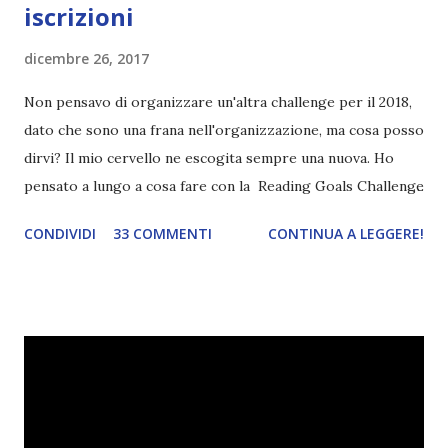
iscrizioni
dicembre 26, 2017
Non pensavo di organizzare un'altra challenge per il 2018,
dato che sono una frana nell'organizzazione, ma cosa posso
dirvi? Il mio cervello ne escogita sempre una nuova. Ho
pensato a lungo a cosa fare con la Reading Goals Challenge
. Io avrei continuato a prescindere con i miei obiettivi, ma
CONDIVIDI
33 COMMENTI
CONTINUA A LEGGERE!
ho scoperto che anche alcuni di voi avrebbero fatto così,
perciò ho pensato " perché non riprovarci? ". Ho pensato
cosa non ha funzionato (secondo me), ho fatto qualche
modifica ed ora eccomi qui con la Reading Goals Challenge
2.0.