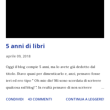
5 anni di libri
aprile 09, 2018
Oggi il blog compie 5 anni, ma lo avete già dedotto dal
titolo. Stavo quasi per dimenticarlo e, anzi, pensavo fosse
ieri ed ero tipo " Oh mio dio! Mi sono scordata di scrivere
qualcosa sul blog! ". In realtà pensavo di non scrivere
completamente niente perché i 'blogversary' stanno
CONDIVIDI
43 COMMENTI
CONTINUA A LEGGERE!
diventando un po' come i miei compleanni. Semplicemente
mi scoccia festeggiarli perché tanto ogni anno dico sempre