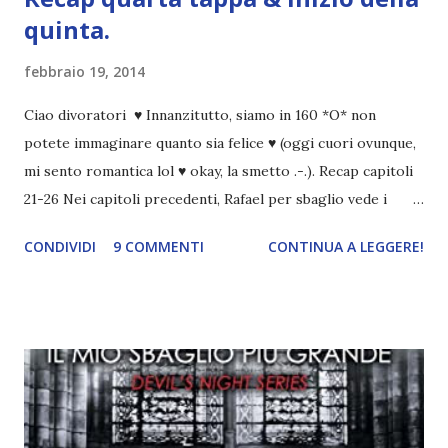
quinta.
febbraio 19, 2014
Ciao divoratori ♥ Innanzitutto, siamo in 160 *O* non
potete immaginare quanto sia felice ♥ (oggi cuori ovunque,
mi sento romantica lol ♥ okay, la smetto .-.). Recap capitoli
21-26 Nei capitoli precedenti, Rafael per sbaglio vede i
ricordi di Haniel e i due litigano. In seguito, i mezzi angeli si
CONDIVIDI
9 COMMENTI
CONTINUA A LEGGERE!
incontrano e Hesediel mostra loro come combattere i puri.
Alcuni sono increduli, altri incerti che sia una buona
idea..fatto sta' che si mettono all'opera. Ma è proprio
quando stanno iniziando ad avere dei risultati che spunta un
angelo puro, Elemiah. Ma, a differenza di cosa pensano,
l'angelo non ha intenzione di fare una strage, piuttosto è lì
per avvertili che Mikael non è più "l'angelo puro" che