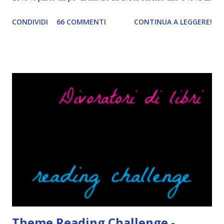
condividerlo, sentitevi liberi di lasciare il link nei commenti,
CONDIVIDI
66 COMMENTI
CONTINUA A LEGGERE!
mi piacerebbe tanto leggerlo c: 25 FATTI LIBRESCHI SU DI
ME Quando leggo un libro rilegato solitamente tolgo la
cover perché non voglio si rovini Non mi faccio problemi a
sottolineare un libro con la matita ( a volte mi capita anche
di commentare certi passaggi con le faccine ahaha), però se
per sbaglio si piega un angolo o qualcuno lo evidenziasse
piangerei e mi salirebbe il nazismo. Mi lascio convincere
con facilità dalle cover. Ecco perché la mia lista di libri in
lingua da leggere è così lunga. Ah, e se la cover fa cagare di
solito tengo a snobbarlo . Ci sto lavorando su questo
problema. Non leggo sempre la trama o, meglio, lo faccio
solo in parte per godermi di più il lib...
Theme Reading Challenge -