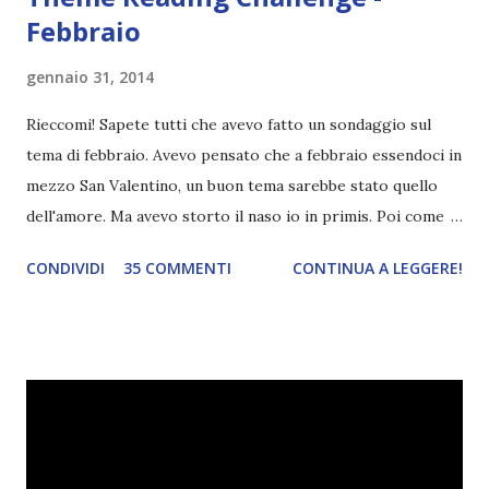
Febbraio
gennaio 31, 2014
Rieccomi! Sapete tutti che avevo fatto un sondaggio sul
tema di febbraio. Avevo pensato che a febbraio essendoci in
mezzo San Valentino, un buon tema sarebbe stato quello
dell'amore. Ma avevo storto il naso io in primis. Poi come
tema era troppo vago. Così avevo deciso di rendere le cose
CONDIVIDI
35 COMMENTI
CONTINUA A LEGGERE!
più difficili e fare decidere a voi lettori tra storie d'amore
da diabete, storie d'amore/odio, storie strappalacrime. Ma,
visto che decido sempre di testa mia, due giorni prima della
fine di gennaio, ho pensato ad un tema interessante. Potevo
farlo benissimo il prossimo mese, però visto che avrei
fatto decidere a uno di voi, il mese di febbraio era perfetto.
Dunque qual è questo tema, vi starete chiedendo. Il tema di