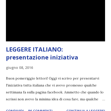
febbraio è libri ispirati alle favole! Che ve ne pare? Io avrei
un po' di titoli in wishlist ^^ Non avendo letto nessun libro
ispirato alle favole (D:), tutte voi lasciate solo un titolo e
poi a random ne sceglierò tre! Aggiornerò il post, oppure
potrete trova...
LEGGERE ITALIANO:
presentazione iniziativa
giugno 08, 2016
Buon pomeriggio lettori! Oggi vi scrivo per presentarvi
l'iniziativa tutta italiana che vi avevo promesso qualche
settimana fa sulla pagina facebook. Ammetto che quando lo
scrissi non avevo la minima idea di cosa fare, ma qualche
giorno fa ho buttato giù un'idea che mi piace parecchio. <a
CONDIVIDI
86 COMMENTI
CONTINUA A LEGGERE!