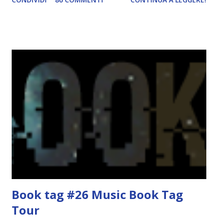
href="http://divoratoridilibri.blogspot.com/2016/06/legg
ere-italiano-blogtour-presentazione.html"><img
src="http://i68.tinypic.com/2vmt5lk.png" width="300">
</a> Ok, sorvoliamo sulla mia totale incapacità di scegliere
titoli e passiamo alla spiegazione di questa iniziativa che
sarà piuttosto difficile (per me). Siccome è tipo la terza
volta che provo a scrivere questo post (con scarsi risultati),
farò uno schemino semplice semplice per evitare di
spiegarmi come un libro chiuso (as always). IN COSA
CONSISTE QUESTO BLOGTOUR? E' un'iniziativa dedicata
agli autori italiani, sia pubblicati da editori sia
autopubblicati. Si svolgerà ne...
Book tag #26 Music Book Tag
Tour