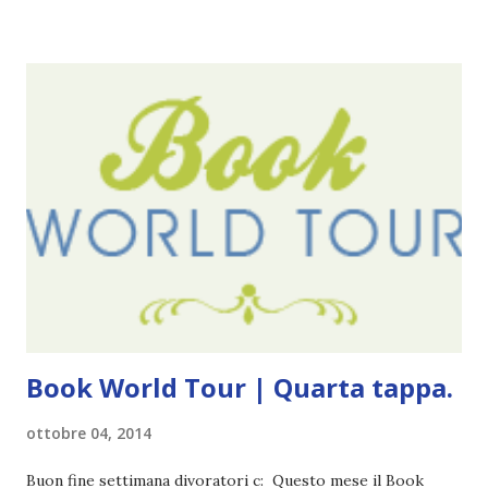
le solite cose (e in effetti gli ultimi quattro blogversary
sembrano fatti tutti con lo stampino.. NO, NON
CERCATELI, SONO IMBARAZZANTI!) . Però cavolo, sono
cinque anni e non sono pochi . Il blog è praticamente
l'unica cosa della mia vita che ho continuato con costanza
(più o meno) e non come le tremila cose che inizio per poi
lasciare a metà. Tra l'altro ripenso a circa un anno e mezzo
fa, quando non sapevo più che farmene di D ivoratori di
libri . Quindi pubblicare un post celebrativo era il minimo
che potessi fare. All'inizio non avevo idea che il ...
Book World Tour | Quarta tappa.
ottobre 04, 2014
Buon fine settimana divoratori c: Questo mese il Book