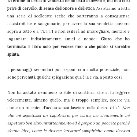
Di eroine in cerca di vendetta ne ho letto a bizzeffe, ma mai così
prive di cervello, di senso dell’onore e dell’etica
. Assistiamo a tutta
una serie di scellerate scelte che porteranno a conseguenze
catastrofiche e sanguinarie, per avere la sua vendetta passerà
sopra a tutto e a TUTTI e non esiterà ad imbrogliare, mentire e
ingannare, indistintamente amici e nemici.
Giuro che ho
terminato il libro solo per vedere fino a che punto si sarebbe
spinta.
I personaggi secondari poi, seppur con molto potenziale, non
sono pervenuti, qualche spiegazione qua è la e via, a posto così.
Non ha aiutato nemmeno lo stile di scrittura, che si fa leggere
velocemente, almeno quello, ma è troppo semplice, scorre via
come un bicchier d’acqua senza lasciare nulla dietro di sé.
Non
che mi aspettassi un capolavoro, per carità, ma sicuramente mi
aspettavo ben altro intrattenimento ed è proprio un peccato perché
alcune idee, come le diverse ‘creature’ vampiriche erano davvero