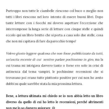
Purtroppo non tutte le ciambelle riescono col buco o meglio non
tutti i libri riescono nel loro intento di essere buoni libri. Dopo
tante letture con i fiocchi mi dovevo aspettare l’eccezione che
interrompesse la lunga serie di letture con cinque stelle e quindi
eccolo qui un libro brutto che si porta a casa solo due stelle, cosa
che non mi capitava di fare da parecchio tempo!
Volevo giusto leggere qualcosa che non fosse pubblicizzato da tutti,
un’uscita recente di cui sentivo parlare pochissimo in giro,
ma la
cui trama mi intrigava davvero tanto o forse ero solo in crisi di
astinenza dal tema vampiri, le pochissime recensioni che si
trovavano poi erano tutte piuttosto positive per cui non ho avuto
dubbi su quale sarebbe stata la mia prossima lettura.
Bene, a lettura ultimata mi chiedo se io non abbia letto un libro
diverso da quello di cui ho letto le recensioni, perché altrimenti
non me lo so davvero spiegare
😅