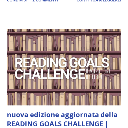
e anche un breve commento sui libri singoli. I libri sono in
ordine di lettura, in modo che sappiate esattamente dove
iniziare, come continuare e soprattutto dove finire con la
storia dei Cavalieri! Titolo: Corrupt - Il mio sbaglio più
grande (Devil's Night 1#) Autrice : Penelope Douglas
Pagine: 448 Editore: Newton Compton Editori
Pubblicazione: 10 Gennaio 2023 Traduttore: Laura Lancini
Trama: “Si chiama Michael Crist. È il fratello maggiore del
mio ragazzo ed è come quei film dell'orrore che guardi
coprendoti gli occhi. È bellissimo, forte, e assolutamente
terrificante. Non mi vede neppure. Ma io l'ho notato. L'ho
visto, l'ho sentito. Le cose che ha fatto, i misfatti ch...
nuova edizione aggiornata della
READING GOALS CHALLENGE |