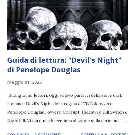
credono e che potrebbe aver ucciso altri mezzi angeli, tipo
Rafael. A quelle parole, Haniel seguito da altri ibridi, si reca
nell'appartamento, senza risultati. Infine cercano nella
chiesetta. Lì trovano Rafael alle prese con gli angeli puri,
ma questa volta ...
Guida di lettura: "Devil's Night"
di Penelope Douglas
maggio 01, 2023
Buongiorno lettori, oggi volevo parlarvi della serie dark
romance Devil’s Night della regina di TikTok ovvero
Penelope Douglas , ovvero Corrupt, Hideaway, Kill Switch e
Nightfall. Vi darò una breve introduzione sulla serie, una
spiegazione dei personaggi principali e l’ordine di lettura ,
CONDIVIDI
2 COMMENTI
CONTINUA A LEGGERE!