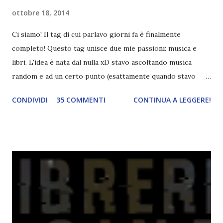
ottobre 18, 2014
Ci siamo! Il tag di cui parlavo giorni fa è finalmente
completo! Questo tag unisce due mie passioni: musica e
libri. L'idea è nata dal nulla xD stavo ascoltando musica
random e ad un certo punto (esattamente quando stavo
ascoltando Let me love you) mi è venuta in mente
CONDIVIDI
35 COMMENTI
CONTINUA A LEGGERE!
quest'idea. Lo scopo del tag è di associare ad ogni canzone
un libro, un personaggio o un autore. E' diviso in tre parti:
- canzoni base, che sono quelle che ho scelto io; - canzoni
preferite, sono quelle che sceglierete voi; - canzoni bonus,
che sono quelle che decidiamo di non fare ma che qualcun
altro potrebbe decidere di fare; Alla fine del tag si passa il
tag (scusate la ripetizione) ad un'altra blogger. Quest'ultima
aggiunge la sua canzone preferita, una descrizione (come
ho fatto io) e il nome del blog e del profilo (per sapere