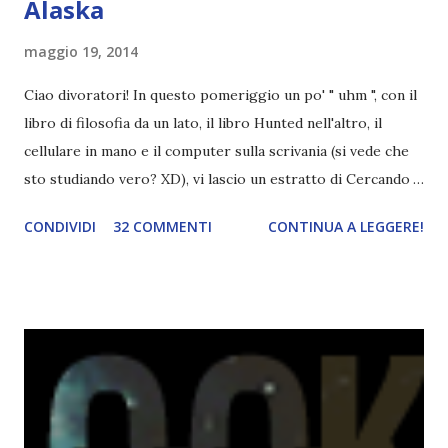
Alaska
maggio 19, 2014
Ciao divoratori! In questo pomeriggio un po' " uhm ", con il
libro di filosofia da un lato, il libro Hunted nell'altro, il
cellulare in mano e il computer sulla scrivania (si vede che
sto studiando vero? XD), vi lascio un estratto di Cercando
Alaska di John Green ! Da oggi mi impegnerò a essere più
CONDIVIDI
32 COMMENTI
CONTINUA A LEGGERE!
costante nelle rubriche. Odiavo lo sport. Odiavo lo sport,
odiavo quelli che facevano sport, odiavo quelli a cui piaceva
guardarlo, e odiavo chi non odiava quelli che lo facevano o
cui piaceva guardarlo. In terza elementare - l'ultimo anno in
cui si gioca a mini-baseball mia madre voleva che mi facessi
delle amicizie, così mi obbligò a entrare nella squadra dei
Pirati di Orlando. Mi feci degli amici eccome: una masnada di
bambini dell'asilo. Non fu un gran passo avanti, se l'obiettivo