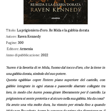
Titolo:
La prigioniera d'oro. Re Mida e la gabbia dorata
Autore:
Raven Kennedy
Pagine:
300
Editore:
Armenia
Anno di pubblicazione:
2022
"Auren è la favorita di re Mida, l’uomo dal tocco d’oro, che la tiene in
una gabbia dorata, simbolo del suo potere.
Questa «gabbia» copre l’intero piano superiore del castello, con
gabbie integrate in ogni stanza e passerelle sbarrate collegate tra
loro, in modo che Auren possa girare liberamente per il castello. La
prigioniera si sente protetta e al sicuro nella sua gabbia. Ma da cosa?
Ha avuto una vita molto dura, ha vissuto per strada fino a quando
Mida non l’ha salvata. Auren lo conosce da prima che diventasse re, il