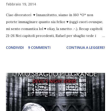
febbraio 19, 2014
Ciao divoratori ♥ Innanzitutto, siamo in 160 *O* non
potete immaginare quanto sia felice ♥ (oggi cuori ovunque,
mi sento romantica lol ♥ okay, la smetto .-.). Recap capitoli
21-26 Nei capitoli precedenti, Rafael per sbaglio vede i
ricordi di Haniel e i due litigano. In seguito, i mezzi angeli si
CONDIVIDI
9 COMMENTI
CONTINUA A LEGGERE!
incontrano e Hesediel mostra loro come combattere i puri.
Alcuni sono increduli, altri incerti che sia una buona
idea..fatto sta' che si mettono all'opera. Ma è proprio
quando stanno iniziando ad avere dei risultati che spunta un
angelo puro, Elemiah. Ma, a differenza di cosa pensano,
l'angelo non ha intenzione di fare una strage, piuttosto è lì
per avvertili che Mikael non è più "l'angelo puro" che
credono e che potrebbe aver ucciso altri mezzi angeli, tipo
Rafael. A quelle parole, Haniel seguito da altri ibridi, si reca