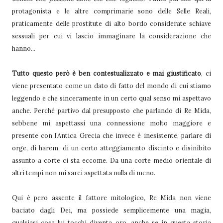
protagonista e le altre comprimarie sono delle Selle Reali,
praticamente delle prostitute di alto bordo considerate schiave
sessuali per cui vi lascio immaginare la considerazione che
hanno…
Tutto questo però è ben contestualizzato e mai giustificato
, ci
viene presentato come un dato di fatto del mondo di cui stiamo
leggendo e che sinceramente in un certo qual senso mi aspettavo
anche. Perché partivo dal presupposto che parlando di Re Mida,
sebbene mi aspettassi una connessione molto maggiore e
presente con l’Antica Grecia che invece è inesistente, parlare di
orge, di harem, di un certo atteggiamento discinto e disinibito
assunto a corte ci sta eccome. Da una corte medio orientale di
altri tempi non mi sarei aspettata nulla di meno.
Qui è pero assente il fattore mitologico, Re Mida non viene
baciato dagli Dei, ma possiede semplicemente una magia,
qualsiasi cosa lui tocchi diventa oro, anche se in questa storia