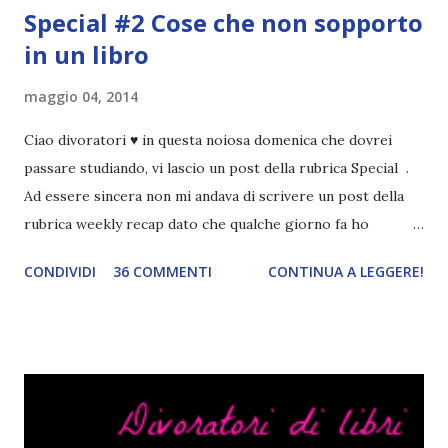
Special #2 Cose che non sopporto
in un libro
maggio 04, 2014
Ciao divoratori ♥ in questa noiosa domenica che dovrei
passare studiando, vi lascio un post della rubrica Special .
Ad essere sincera non mi andava di scrivere un post della
rubrica weekly recap dato che qualche giorno fa ho
pubblicato la monthly recap . Scusate, ma mi scocciava
CONDIVIDI
36 COMMENTI
CONTINUA A LEGGERE!
troppo creare un nuovo banner xD Nella puntata di oggi vi
parlerò di cosa non sopporto in un libro, più nello specifico
Cosa mi fa alzare gli occhi al cielo quando leggo un libro .
Quante volte vi è capitato di trovare sempre gli stessi modi
di dire in un libro? Ad esempio, i capelli arruffati . TUTTI I
RAGAZZI nei libri hanno i capelli arruffati. Vabbè, c'è crisi, il