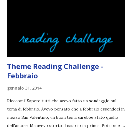
pettine costa. Dovrei regalarglielo io uno. O magari del gel.
Fatto sta che nella realtà i ragazzi con i capelli così
sembrano degli scappati di casa. Ah, poi ci sono le ciocche
ribelli. Che monelli, che trasgry. Oppure tutti i personaggi
dei libri sono dei grandi lettori, fatto sta che io non ho mai
trovato una scena in ...
Theme Reading Challenge -
Febbraio
gennaio 31, 2014
Rieccomi! Sapete tutti che avevo fatto un sondaggio sul
tema di febbraio. Avevo pensato che a febbraio essendoci in
mezzo San Valentino, un buon tema sarebbe stato quello
dell'amore. Ma avevo storto il naso io in primis. Poi come