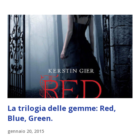
iniziare, come continuare e soprattutto dove finire con la
storia dei Cavalieri! Titolo: Corrupt - Il mio sbaglio più
grande (Devil's Night 1#) Autrice : Penelope Douglas
Pagine: 448 Editore: Newton Compton Editori
Pubblicazione: 10 Gennaio 2023 Traduttore: Laura Lancini
Trama: “Si chiama Michael Crist. È il fratello maggiore del
mio ragazzo ed è come quei film dell'orrore che guardi
coprendoti gli occhi. È bellissimo, forte, e assolutamente
terrificante. Non mi vede neppure. Ma io l'ho notato. L'ho
visto, l'ho sentito. Le cose che ha fatto, i misfatti ch...
La trilogia delle gemme: Red,
Blue, Green.
gennaio 20, 2015