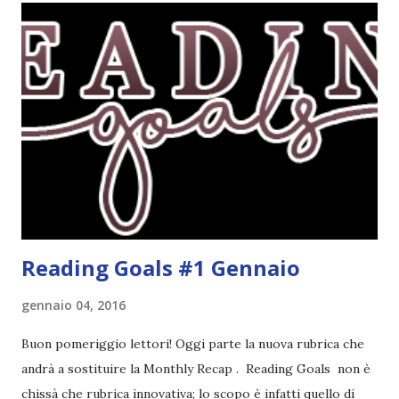
riguarda i suoi romanzi thriller. Per il momento sono
troppo fissata con questo genere ma ho letto pochi libri
thriller e vorrei davvero iniziarne qualcuno. Attraverso il
fuoco - Josephine Angeline \\ 19 settembre. Qualsiasi
libro cita anche soltanto "Salem" deve essere
assolutamente mio. Sono affascinata dalla storia delle
streghe di Salem e se oltre alle streghe aggiungiamo
mondi paralleli e gemelle malefiche, la mia curiosità monta
alle st...
Reading Goals #1 Gennaio
gennaio 04, 2016
Buon pomeriggio lettori! Oggi parte la nuova rubrica che
andrà a sostituire la Monthly Recap . Reading Goals non è
chissà che rubrica innovativa; lo scopo è infatti quello di