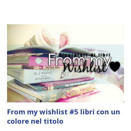
un libro, un personaggio o un autore. E' diviso in tre parti:
- canzoni base, che sono quelle che ho scelto io; - canzoni
preferite, sono quelle che sceglierete voi; - canzoni bonus,
che sono quelle che decidiamo di non fare ma che qualcun
altro potrebbe decidere di fare; Alla fine del tag si passa il
tag (scusate la ripetizione) ad un'altra blogger. Quest'ultima
aggiunge la sua canzone preferita, una descrizione (come
ho fatto io) e il nome del blog e del profilo (per sapere
anche chi è stato taggato) e dopo passa il tag ad un'altra
blogger che a sua volta deve fare il tag completo più la
canzone scelta dalla persona ch...
From my wishlist #5 libri con un
colore nel titolo