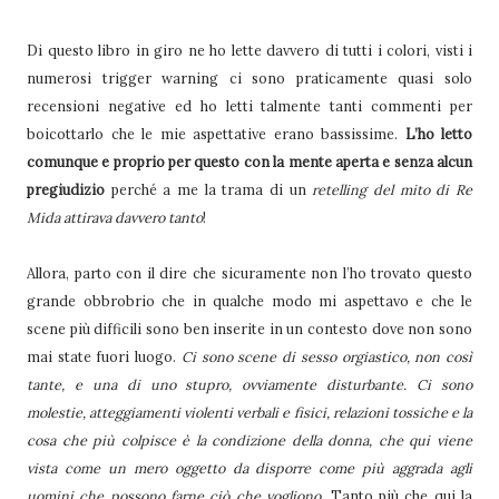
Di questo libro in giro ne ho lette davvero di tutti i colori, visti i
numerosi trigger warning ci sono praticamente quasi solo
recensioni negative ed ho letti talmente tanti commenti per
boicottarlo che le mie aspettative erano bassissime.
L’ho letto
comunque e proprio per questo con la mente aperta e senza alcun
pregiudizio
perché a me la trama di un
retelling del mito di Re
Mida attirava davvero tanto
!
Allora, parto con il dire che sicuramente non l’ho trovato questo
grande obbrobrio che in qualche modo mi aspettavo e che le
scene più difficili sono ben inserite in un contesto dove non sono
mai state fuori luogo.
Ci sono scene di sesso orgiastico, non così
tante, e una di uno stupro, ovviamente disturbante. Ci sono
molestie, atteggiamenti violenti verbali e fisici, relazioni tossiche e la
cosa che più colpisce è la condizione della donna, che qui viene
vista come un mero oggetto da disporre come più aggrada agli
uomini che possono farne ciò che vogliono.
Tanto più che qui la