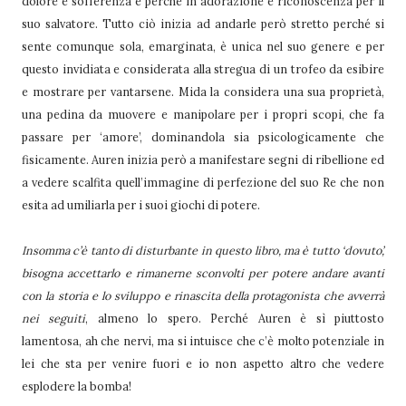
dolore e sofferenza e perché in adorazione e riconoscenza per il
suo salvatore. Tutto ciò inizia ad andarle però stretto perché si
sente comunque sola, emarginata, è unica nel suo genere e per
questo invidiata e considerata alla stregua di un trofeo da esibire
e mostrare per vantarsene. Mida la considera una sua proprietà,
una pedina da muovere e manipolare per i propri scopi, che fa
passare per ‘amore’, dominandola sia psicologicamente che
fisicamente. Auren inizia però a manifestare segni di ribellione ed
a vedere scalfita quell’immagine di perfezione del suo Re che non
esita ad umiliarla per i suoi giochi di potere.
Insomma c’è tanto di disturbante in questo libro, ma è tutto ‘dovuto’,
bisogna accettarlo e rimanerne sconvolti per potere andare avanti
con la storia e lo sviluppo e rinascita della protagonista che avverrà
nei seguiti
, almeno lo spero. Perché Auren è sì piuttosto
lamentosa, ah che nervi, ma si intuisce che c’è molto potenziale in
lei che sta per venire fuori e io non aspetto altro che vedere
esplodere la bomba!