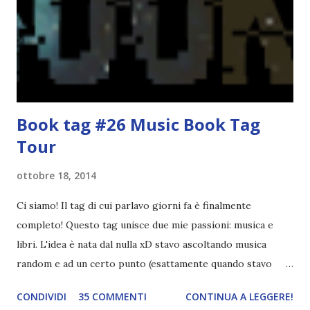
era inserirmi fra i coetanei. Fu soprattutto perché come
statura sovrastavo tutti gli altri giocatori se quell'anno per
un pelo non entrai nella formazione ufficiale. Qu...
Book tag #26 Music Book Tag
Tour
ottobre 18, 2014
Ci siamo! Il tag di cui parlavo giorni fa è finalmente
completo! Questo tag unisce due mie passioni: musica e
libri. L'idea è nata dal nulla xD stavo ascoltando musica
random e ad un certo punto (esattamente quando stavo
ascoltando Let me love you) mi è venuta in mente
CONDIVIDI
35 COMMENTI
CONTINUA A LEGGERE!
quest'idea. Lo scopo del tag è di associare ad ogni canzone