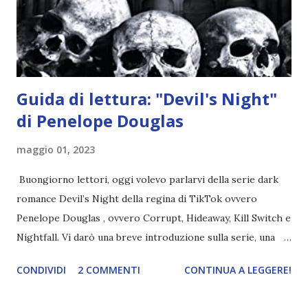
nell'appartamento, senza risultati. Infine cercano nella
chiesetta. Lì trovano Rafael alle prese con gli angeli puri,
ma questa volta ...
Guida di lettura: "Devil's Night"
di Penelope Douglas
maggio 01, 2023
Buongiorno lettori, oggi volevo parlarvi della serie dark
romance Devil’s Night della regina di TikTok ovvero
Penelope Douglas , ovvero Corrupt, Hideaway, Kill Switch e
Nightfall. Vi darò una breve introduzione sulla serie, una
spiegazione dei personaggi principali e l’ordine di lettura ,
CONDIVIDI
2 COMMENTI
CONTINUA A LEGGERE!
e anche un breve commento sui libri singoli. I libri sono in
ordine di lettura, in modo che sappiate esattamente dove