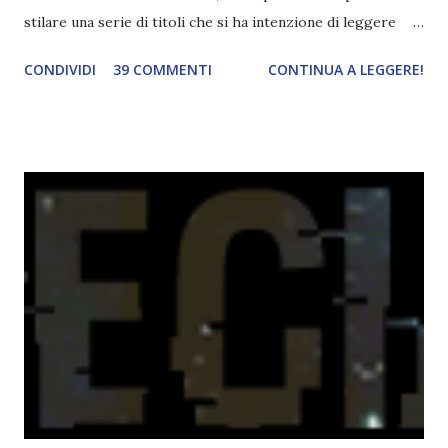
stilare una serie di titoli che si ha intenzione di leggere
durante il mese e di riepilogare le letture fatte. E' anche
CONDIVIDI
39 COMMENTI
CONTINUA A LEGGERE!
una rubrica per tenere sotto controllo le reading
challenge, perché quest'anno sono veramente decisa a
portarne a termine un bel po'. Non tanto perché cavolo, ho
terminato una sfida, sono Dio!, ma piuttosto perché voglio
spaziare con i generi letterari e non limitarmi al fantasy.
Per farvi un esempio nel 2015 mi sembra di aver letto
troppi libri impegnativi e davvero pochi libri "leggeri", il
che non è sempre un bene. Credo che sia stata la principale
causa per il mio calo di letture. Comunque, ogni mese -
nessun giorno fisso, però - pubblicherò questo post.
Spero che la rubrica sia di vostro gradimento. GENNAIO
TBR+OBIETTIVI Questa è la mia tbr del mese...