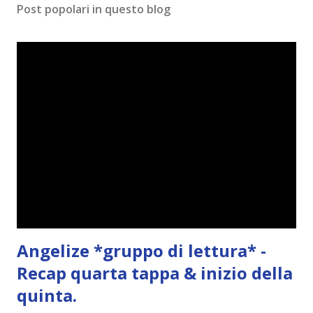
Post popolari in questo blog
m
e
n
t
o
Angelize *gruppo di lettura* -
Recap quarta tappa & inizio della
quinta.