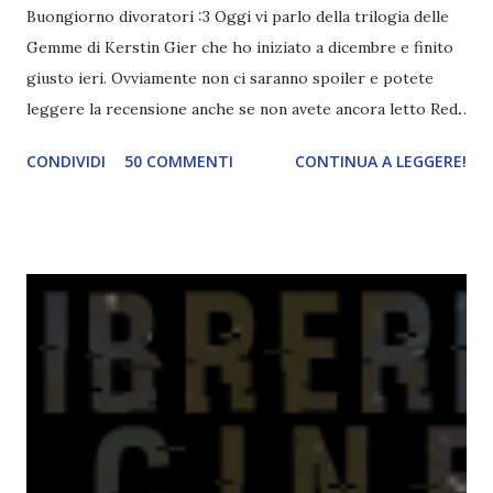
Buongiorno divoratori :3 Oggi vi parlo della trilogia delle
Gemme di Kerstin Gier che ho iniziato a dicembre e finito
giusto ieri. Ovviamente non ci saranno spoiler e potete
leggere la recensione anche se non avete ancora letto Red.
Per le trame dei libri cliccate sulle cover :3 Red, Blue e
CONDIVIDI
50 COMMENTI
CONTINUA A LEGGERE!
Green sono state delle letture molto piacevoli ma non
nego il fatto che le mie aspettative sono state un po'
deluse. Ho sempre letto recensioni positivissime e su GR il
rating più basso è di tipo quattro stelline o_o. Perciò
potete capire le mie aspettative! Innanzitutto, se la Gier o
la ce avesse deciso di pubblicare la trilogia in un unico libro,
probabilmente lo avrei apprezzato molto di più. Red è
molto introduttivo, nel senso che in trecento pagine non
succede un bel niente. E non ha nemmeno un finale ._.
finisce esattamente nel bel mezzo della storia (anzi, quale
"mezzo" della storia? Questa storia ha praticamente solo