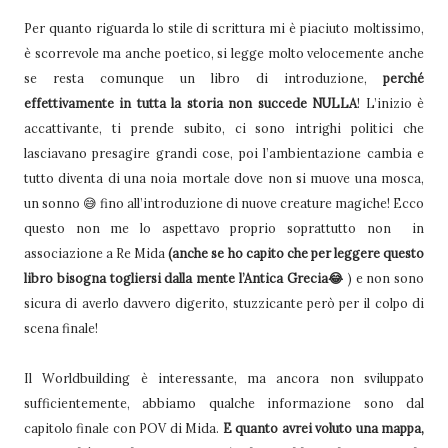
Per quanto riguarda lo stile di scrittura mi è piaciuto moltissimo,
è scorrevole ma anche poetico, si legge molto velocemente anche
se resta comunque un libro di introduzione,
perché
effettivamente in tutta la storia non succede NULLA
! L’inizio è
accattivante, ti prende subito, ci sono intrighi politici che
lasciavano presagire grandi cose, poi l’ambientazione cambia e
tutto diventa di una noia mortale dove non si muove una mosca,
un sonno 😅 fino all’introduzione di nuove creature magiche! Ecco
questo non me lo aspettavo proprio soprattutto non in
associazione a Re Mida
(anche se ho capito che per leggere questo
libro bisogna togliersi dalla mente l’Antica Grecia😂
) e non sono
sicura di averlo davvero digerito, stuzzicante però per il colpo di
scena finale!
Il Worldbuilding è interessante, ma ancora non sviluppato
sufficientemente, abbiamo qualche informazione sono dal
capitolo finale con POV di Mida.
E quanto avrei voluto una mappa,