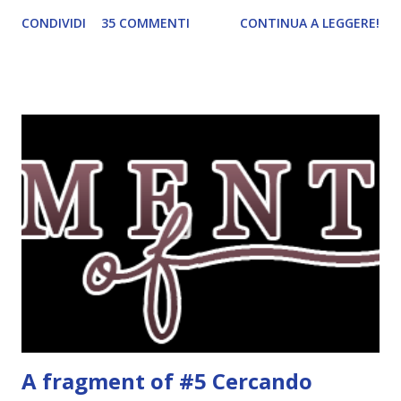
tema era troppo vago. Così avevo deciso di rendere le cose
CONDIVIDI
35 COMMENTI
CONTINUA A LEGGERE!
più difficili e fare decidere a voi lettori tra storie d'amore
da diabete, storie d'amore/odio, storie strappalacrime. Ma,
visto che decido sempre di testa mia, due giorni prima della
fine di gennaio, ho pensato ad un tema interessante. Potevo
farlo benissimo il prossimo mese, però visto che avrei
fatto decidere a uno di voi, il mese di febbraio era perfetto.
Dunque qual è questo tema, vi starete chiedendo. Il tema di
febbraio è libri ispirati alle favole! Che ve ne pare? Io avrei
un po' di titoli in wishlist ^^ Non avendo letto nessun libro
ispirato alle favole (D:), tutte voi lasciate solo un titolo e
poi a random ne sceglierò tre! Aggiornerò il post, oppure
potrete trova...
A fragment of #5 Cercando