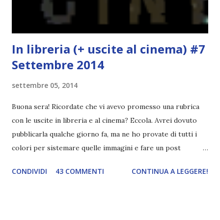
l'inizio!). Stessa cosa con Blue , stessa...
In libreria (+ uscite al cinema) #7
Settembre 2014
settembre 05, 2014
Buona sera! Ricordate che vi avevo promesso una rubrica
con le uscite in libreria e al cinema? Eccola. Avrei dovuto
pubblicarla qualche giorno fa, ma ne ho provate di tutti i
colori per sistemare quelle immagini e fare un post
ordinato! Ora finalmente ci sono riuscita! IN LIBRERIA Per
CONDIVIDI
43 COMMENTI
CONTINUA A LEGGERE!
leggere la trama cliccate sulla copertina. Vi ho segnalato
solo alcune delle uscite, quelle che più hanno attirato la mia
attenzione. Phobia - Wulf Dorn \\ 11 settembre. Ho
sentito parlare benissimo di questo autore per quanto