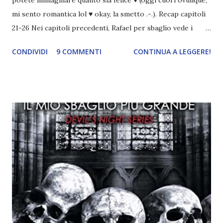
mi sento romantica lol ♥ okay, la smetto .-.). Recap capitoli
21-26 Nei capitoli precedenti, Rafael per sbaglio vede i
ricordi di Haniel e i due litigano. In seguito, i mezzi angeli si
CONDIVIDI
9 COMMENTI
CONTINUA A LEGGERE!
incontrano e Hesediel mostra loro come combattere i puri.
Alcuni sono increduli, altri incerti che sia una buona
idea..fatto sta' che si mettono all'opera. Ma è proprio
quando stanno iniziando ad avere dei risultati che spunta un
angelo puro, Elemiah. Ma, a differenza di cosa pensano,
l'angelo non ha intenzione di fare una strage, piuttosto è lì
per avvertili che Mikael non è più "l'angelo puro" che
credono e che potrebbe aver ucciso altri mezzi angeli, tipo
Rafael. A quelle parole, Haniel seguito da altri ibridi, si reca
nell'appartamento, senza risultati. Infine cercano nella
chiesetta. Lì trovano Rafael alle prese con gli angeli puri,
ma questa volta ...