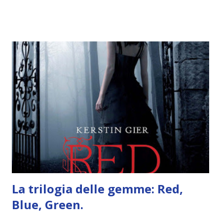
parlerò di cosa non sopporto in un libro, più nello specifico
Cosa mi fa alzare gli occhi al cielo quando leggo un libro .
Quante volte vi è capitato di trovare sempre gli stessi modi
di dire in un libro? Ad esempio, i capelli arruffati . TUTTI I
RAGAZZI nei libri hanno i capelli arruffati. Vabbè, c'è crisi, il
pettine costa. Dovrei regalarglielo io uno. O magari del gel.
Fatto sta che nella realtà i ragazzi con i capelli così
sembrano degli scappati di casa. Ah, poi ci sono le ciocche
ribelli. Che monelli, che trasgry. Oppure tutti i personaggi
dei libri sono dei grandi lettori, fatto sta che io non ho mai
trovato una scena in ...
La trilogia delle gemme: Red,
Blue, Green.