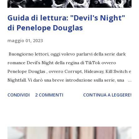
Guida di lettura: "Devil's Night"
di Penelope Douglas
maggio 01, 2023
Buongiorno lettori, oggi volevo parlarvi della serie dark
romance Devil’s Night della regina di TikTok ovvero
Penelope Douglas , ovvero Corrupt, Hideaway, Kill Switch e
Nightfall. Vi darò una breve introduzione sulla serie, una
spiegazione dei personaggi principali e l’ordine di lettura ,
CONDIVIDI
2 COMMENTI
CONTINUA A LEGGERE!
e anche un breve commento sui libri singoli. I libri sono in
ordine di lettura, in modo che sappiate esattamente dove
iniziare, come continuare e soprattutto dove finire con la
storia dei Cavalieri! Titolo: Corrupt - Il mio sbaglio più
grande (Devil's Night 1#) Autrice : Penelope Douglas