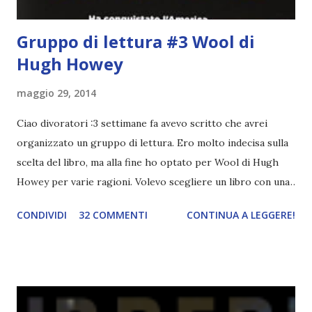
Gruppo di lettura #3 Wool di
Hugh Howey
maggio 29, 2014
Ciao divoratori :3 settimane fa avevo scritto che avrei
organizzato un gruppo di lettura. Ero molto indecisa sulla
scelta del libro, ma alla fine ho optato per Wool di Hugh
Howey per varie ragioni. Volevo scegliere un libro con una
narrazione lenta sia per non finire i capitoli in pochi giorni
CONDIVIDI
32 COMMENTI
CONTINUA A LEGGERE!
e poi dover aspettare con ansia il recap e sia perché
almeno ci godiamo la lettura. Del resto è anche uscito (o
uscirà in questi giorni, non ricordo bene) il terzo volume.
Quale miglior occasione per iniziare questa trilogia? Il
gruppo di lettura inizierà tra qualche settimana,