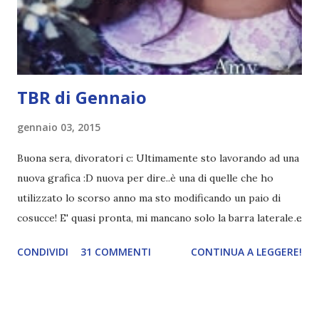
"mezzo" della storia? Questa storia ha praticamente solo
l'inizio!). Stessa cosa con Blue , stessa...
TBR di Gennaio
gennaio 03, 2015
Buona sera, divoratori c: Ultimamente sto lavorando ad una
nuova grafica :D nuova per dire..è una di quelle che ho
utilizzato lo scorso anno ma sto modificando un paio di
cosucce! E' quasi pronta, mi mancano solo la barra laterale e
il piè di pagina. Ho come l'impressione che mi faranno
CONDIVIDI
31 COMMENTI
CONTINUA A LEGGERE!
impazzire e.e Un po' mi dispiacerà abbandonare quest
grafica perché mi piace tantissimo :\ magari la utilizzerò di
nuovo un'altra volta! Letture di Dicembre Lo scorso mese
avevo inserito sedici titoli. Già sapevo che non li avrei letti