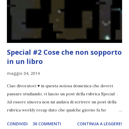
causa per il mio calo di letture. Comunque, ogni mese -
nessun giorno fisso, però - pubblicherò questo post.
Spero che la rubrica sia di vostro gradimento. GENNAIO
TBR+OBIETTIVI Questa è la mia tbr del mese...
Special #2 Cose che non sopporto
in un libro
maggio 04, 2014
Ciao divoratori ♥ in questa noiosa domenica che dovrei
passare studiando, vi lascio un post della rubrica Special .
Ad essere sincera non mi andava di scrivere un post della
rubrica weekly recap dato che qualche giorno fa ho
pubblicato la monthly recap . Scusate, ma mi scocciava
CONDIVIDI
36 COMMENTI
CONTINUA A LEGGERE!
troppo creare un nuovo banner xD Nella puntata di oggi vi