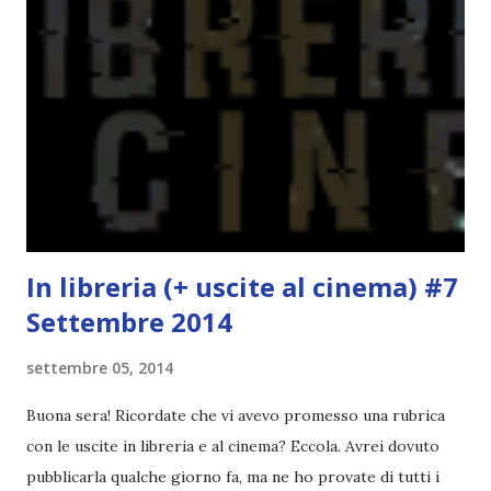
esattamente dopo la fine della scuola. Avete quindi un bel
po' di tempo per pensarci e iscrivervi. Titolo: Wool (Silo
#1) Autore: Hugh Howey Anno: Ottobre 2013 Editore:
Fabbri Cosa faresti se il mondo fuori fosse letale e l’aria
che respiri potesse uccidere? Se vivessi in un luogo dove
ogni nascita richiede una morte e le tue scelte possono
salvare vite o distruggerle? Questo è il mondo di Wool. In
u...
In libreria (+ uscite al cinema) #7
Settembre 2014
settembre 05, 2014
Buona sera! Ricordate che vi avevo promesso una rubrica
con le uscite in libreria e al cinema? Eccola. Avrei dovuto
pubblicarla qualche giorno fa, ma ne ho provate di tutti i