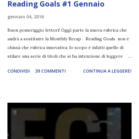
Reading Goals #1 Gennaio
gennaio 04, 2016
Buon pomeriggio lettori! Oggi parte la nuova rubrica che
andrà a sostituire la Monthly Recap . Reading Goals non è
chissà che rubrica innovativa; lo scopo è infatti quello di
stilare una serie di titoli che si ha intenzione di leggere
durante il mese e di riepilogare le letture fatte. E' anche
CONDIVIDI
39 COMMENTI
CONTINUA A LEGGERE!
una rubrica per tenere sotto controllo le reading
challenge, perché quest'anno sono veramente decisa a
portarne a termine un bel po'. Non tanto perché cavolo, ho
terminato una sfida, sono Dio!, ma piuttosto perché voglio
spaziare con i generi letterari e non limitarmi al fantasy.
Per farvi un esempio nel 2015 mi sembra di aver letto
troppi libri impegnativi e davvero pochi libri "leggeri", il
che non è sempre un bene. Credo che sia stata la principale