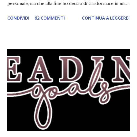
personale, ma che alla fine ho deciso di trasformare in una
challenge vera e propria, dato che ci sono state un paio di
CONDIVIDI
62 COMMENTI
CONTINUA A LEGGERE!
persone interessate. E quindi eccomi qui con il post delle
iscrizioni e con il regolamento! La Reading Goals Challenge
La challenge è molto semplice. Bisogna creare una lista di
obiettivi da portare a termine durante il 2017. E' una
challenge un po' particolare perché ogni libro letto può
ricoprire più di un obiettivo. Riportandovi l'esempio che ho
fatto nell'altro post, se leggo un libro horror sulle sirene
scritto dal mio autore preferito, tecnicamente ho già
completato tre degli obiettivi della mia lista . Non importa
leggere 345.453.312 libri, ma maturare come lettore,
uscendo fuori dalla propria comfort zone. Come
partecipare Per partecipare non dovete fare altro che
crea...