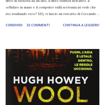
libro di filosofia da un lato, il libro Hunted nell'altro, il
cellulare in mano e il computer sulla scrivania (si vede che
sto studiando vero? XD), vi lascio un estratto di Cercando
Alaska di John Green ! Da oggi mi impegnerò a essere più
CONDIVIDI
32 COMMENTI
CONTINUA A LEGGERE!
costante nelle rubriche. Odiavo lo sport. Odiavo lo sport,
odiavo quelli che facevano sport, odiavo quelli a cui piaceva
guardarlo, e odiavo chi non odiava quelli che lo facevano o
cui piaceva guardarlo. In terza elementare - l'ultimo anno in
cui si gioca a mini-baseball mia madre voleva che mi facessi
delle amicizie, così mi obbligò a entrare nella squadra dei
Pirati di Orlando. Mi feci degli amici eccome: una masnada di
bambini dell'asilo. Non fu un gran passo avanti, se l'obiettivo
era inserirmi fra i coetanei. Fu soprattutto perché come
statura sovrastavo tutti gli altri giocatori se quell'anno per
un pelo non entrai nella formazione ufficiale. Qu...