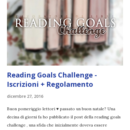
Pagine: 448 Editore: Newton Compton Editori
Pubblicazione: 10 Gennaio 2023 Traduttore: Laura Lancini
Trama: “Si chiama Michael Crist. È il fratello maggiore del
mio ragazzo ed è come quei film dell'orrore che guardi
coprendoti gli occhi. È bellissimo, forte, e assolutamente
terrificante. Non mi vede neppure. Ma io l'ho notato. L'ho
visto, l'ho sentito. Le cose che ha fatto, i misfatti ch...
Reading Goals Challenge -
Iscrizioni + Regolamento
dicembre 27, 2016
Buon pomeriggio lettori ♥ passato un buon natale? Una
decina di giorni fa ho pubblicato il post della reading goals
challenge , una sfida che inizialmente doveva essere