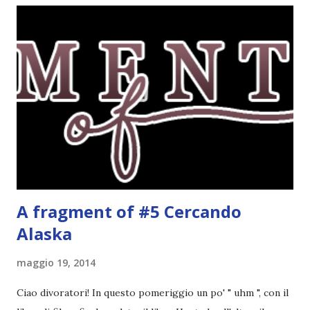
tutti ma ogni volta preferisco esagerare per avere più
scelta! Dalla tbr ho letto soltanto cinque titoli: I cento
colori del blu, Amy Harmon ★ ★ ★ ★ Sapete il mio
rapporto con gli ya. Questo stranamente mi è piaciuto
molto. Mi è piaciuta la protagonista, la sua crescita, il suo
rapporto con il professor Wilson che cresce piano piano.
Alla fine mi stavo pure commuovendo! Unravel me ,
Tahereh Mafi ★ ★ ★ ★ ★ Ho già scritto una recensi...
A fragment of #5 Cercando
Alaska
maggio 19, 2014
Ciao divoratori! In questo pomeriggio un po' " uhm ", con il