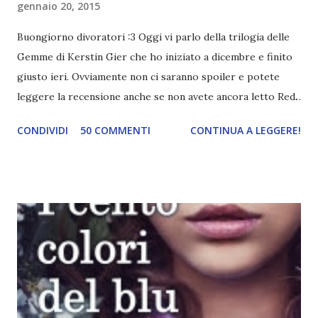
gennaio 20, 2015
Buongiorno divoratori :3 Oggi vi parlo della trilogia delle
Gemme di Kerstin Gier che ho iniziato a dicembre e finito
giusto ieri. Ovviamente non ci saranno spoiler e potete
leggere la recensione anche se non avete ancora letto Red.
Per le trame dei libri cliccate sulle cover :3 Red, Blue e
CONDIVIDI
50 COMMENTI
CONTINUA A LEGGERE!
Green sono state delle letture molto piacevoli ma non
nego il fatto che le mie aspettative sono state un po'
deluse. Ho sempre letto recensioni positivissime e su GR il
rating più basso è di tipo quattro stelline o_o. Perciò
potete capire le mie aspettative! Innanzitutto, se la Gier o
la ce avesse deciso di pubblicare la trilogia in un unico libro,
probabilmente lo avrei apprezzato molto di più. Red è
molto introduttivo, nel senso che in trecento pagine non
succede un bel niente. E non ha nemmeno un finale ._.
finisce esattamente nel bel mezzo della storia (anzi, quale