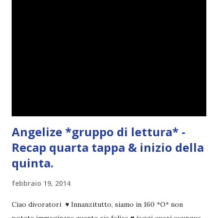
Angelize *gruppo di lettura* -
Recap quarta tappa & inizio della
quinta.
febbraio 19, 2014
Ciao divoratori ♥ Innanzitutto, siamo in 160 *O* non
potete immaginare quanto sia felice ♥ (oggi cuori ovunque,