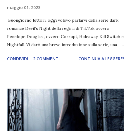
maggio 01, 2023
Buongiorno lettori, oggi volevo parlarvi della serie dark
romance Devil’s Night della regina di TikTok ovvero
Penelope Douglas , ovvero Corrupt, Hideaway, Kill Switch e
Nightfall. Vi darò una breve introduzione sulla serie, una
spiegazione dei personaggi principali e l’ordine di lettura ,
CONDIVIDI
2 COMMENTI
CONTINUA A LEGGERE!
e anche un breve commento sui libri singoli. I libri sono in
ordine di lettura, in modo che sappiate esattamente dove
iniziare, come continuare e soprattutto dove finire con la
storia dei Cavalieri! Titolo: Corrupt - Il mio sbaglio più
grande (Devil's Night 1#) Autrice : Penelope Douglas
Pagine: 448 Editore: Newton Compton Editori
Pubblicazione: 10 Gennaio 2023 Traduttore: Laura Lancini
Trama: “Si chiama Michael Crist. È il fratello maggiore del
mio ragazzo ed è come quei film dell'orrore che guardi