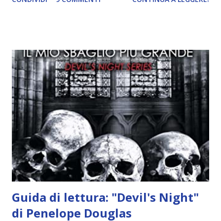
incontrano e Hesediel mostra loro come combattere i puri.
Alcuni sono increduli, altri incerti che sia una buona
idea..fatto sta' che si mettono all'opera. Ma è proprio
quando stanno iniziando ad avere dei risultati che spunta un
angelo puro, Elemiah. Ma, a differenza di cosa pensano,
l'angelo non ha intenzione di fare una strage, piuttosto è lì
per avvertili che Mikael non è più "l'angelo puro" che
credono e che potrebbe aver ucciso altri mezzi angeli, tipo
Rafael. A quelle parole, Haniel seguito da altri ibridi, si reca
nell'appartamento, senza risultati. Infine cercano nella
chiesetta. Lì trovano Rafael alle prese con gli angeli puri,
ma questa volta ...
Guida di lettura: "Devil's Night"
di Penelope Douglas