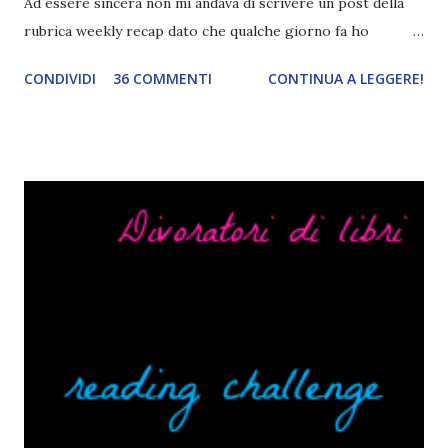
Ad essere sincera non mi andava di scrivere un post della
rubrica weekly recap dato che qualche giorno fa ho
pubblicato la monthly recap . Scusate, ma mi scocciava
CONDIVIDI
36 COMMENTI
CONTINUA A LEGGERE!
troppo creare un nuovo banner xD Nella puntata di oggi vi
parlerò di cosa non sopporto in un libro, più nello specifico
Cosa mi fa alzare gli occhi al cielo quando leggo un libro .
Quante volte vi è capitato di trovare sempre gli stessi modi
di dire in un libro? Ad esempio, i capelli arruffati . TUTTI I
RAGAZZI nei libri hanno i capelli arruffati. Vabbè, c'è crisi, il
pettine costa. Dovrei regalarglielo io uno. O magari del gel.
Fatto sta che nella realtà i ragazzi con i capelli così
sembrano degli scappati di casa. Ah, poi ci sono le ciocche
ribelli. Che monelli, che trasgry. Oppure tutti i personaggi
dei libri sono dei grandi lettori, fatto sta che io non ho mai
trovato una scena in ...