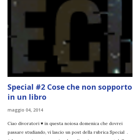
Per farvi un esempio nel 2015 mi sembra di aver letto
troppi libri impegnativi e davvero pochi libri "leggeri", il
che non è sempre un bene. Credo che sia stata la principale
causa per il mio calo di letture. Comunque, ogni mese -
nessun giorno fisso, però - pubblicherò questo post.
Spero che la rubrica sia di vostro gradimento. GENNAIO
TBR+OBIETTIVI Questa è la mia tbr del mese...
Special #2 Cose che non sopporto
in un libro
maggio 04, 2014
Ciao divoratori ♥ in questa noiosa domenica che dovrei
passare studiando, vi lascio un post della rubrica Special .