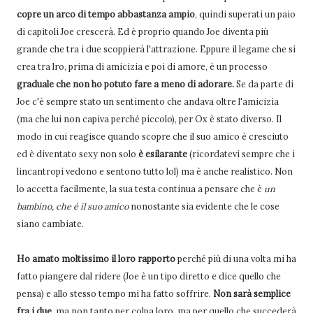
copre un arco di tempo abbastanza ampio
, quindi superati un paio
di capitoli Joe crescerà. Ed è proprio quando Joe diventa più
grande che tra i due scoppierà l'attrazione. Eppure il legame che si
crea tra lro, prima di amicizia e poi di amore, è un processo
graduale che non ho potuto fare a meno di adorare.
Se da parte di
Joe c'è sempre stato un sentimento che andava oltre l'amicizia
(ma che lui non capiva perché piccolo), per Ox è stato diverso. Il
modo in cui reagisce quando scopre che il suo amico è cresciuto
ed è diventato sexy non solo
è esilarante
(ricordatevi sempre che i
lincantropi vedono e sentono tutto lol) ma è anche realistico. Non
lo accetta facilmente, la sua testa continua a pensare che è
un
bambino, che è il suo amico
nonostante sia evidente che le cose
siano cambiate.
Ho amato moltissimo il loro rapporto
perché più di una volta mi ha
fatto piangere dal ridere (Joe è un tipo diretto e dice quello che
pensa) e allo stesso tempo mi ha fatto soffrire.
Non sarà semplice
fra i due
, ma non tanto per colpa loro, ma per quello che succederà