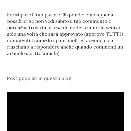
P
Scrivi pure il tuo parere. Risponderemo appena
o
possibile! Se non vedi subito il tuo commento è
s
perché si trova in attesa di moderazione; lo vedrai
t
solo una volta che sarà approvato (approvo TUTTI i
a
commenti tranne lo spam; inoltre facendo così
u
riusciamo a rispondere anche quando commenti un
n
articolo scritto anni fa).
c
o
m
Post popolari in questo blog
m
e
n
t
o