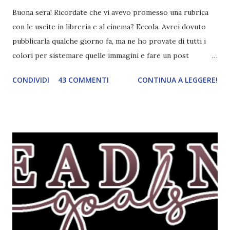
Buona sera! Ricordate che vi avevo promesso una rubrica
con le uscite in libreria e al cinema? Eccola. Avrei dovuto
pubblicarla qualche giorno fa, ma ne ho provate di tutti i
colori per sistemare quelle immagini e fare un post
ordinato! Ora finalmente ci sono riuscita! IN LIBRERIA Per
CONDIVIDI
43 COMMENTI
CONTINUA A LEGGERE!
leggere la trama cliccate sulla copertina. Vi ho segnalato
solo alcune delle uscite, quelle che più hanno attirato la mia
attenzione. Phobia - Wulf Dorn \\ 11 settembre. Ho
sentito parlare benissimo di questo autore per quanto
riguarda i suoi romanzi thriller. Per il momento sono
troppo fissata con questo genere ma ho letto pochi libri
thriller e vorrei davvero iniziarne qualcuno. Attraverso il
fuoco - Josephine Angeline \\ 19 settembre. Qualsiasi
libro cita anche soltanto "Salem" deve essere
assolutamente mio. Sono affascinata dalla storia delle
streghe di Salem e se oltre alle streghe aggiungiamo