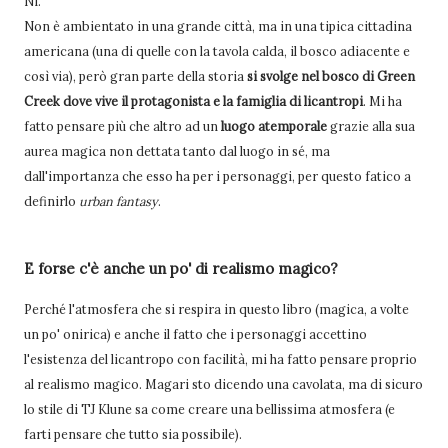
Nì.
Non è ambientato in una grande città, ma in una tipica cittadina
americana (una di quelle con la tavola calda, il bosco adiacente e
così via), però gran parte della storia
si svolge nel bosco di Green
Creek dove vive il protagonista e la famiglia di licantropi
. Mi ha
fatto pensare più che altro ad un
luogo atemporale
grazie alla sua
aurea magica non dettata tanto dal luogo in sé, ma
dall'importanza che esso ha per i personaggi, per questo fatico a
definirlo
urban fantasy
.
E forse c'è anche un po' di realismo magico?
Perché l'atmosfera che si respira in questo libro (magica, a volte
un po' onirica) e anche il fatto che i personaggi accettino
l'esistenza del licantropo con facilità, mi ha fatto pensare proprio
al realismo magico. Magari sto dicendo una cavolata, ma di sicuro
lo stile di TJ Klune sa come creare una bellissima atmosfera (e
farti pensare che tutto sia possibile).