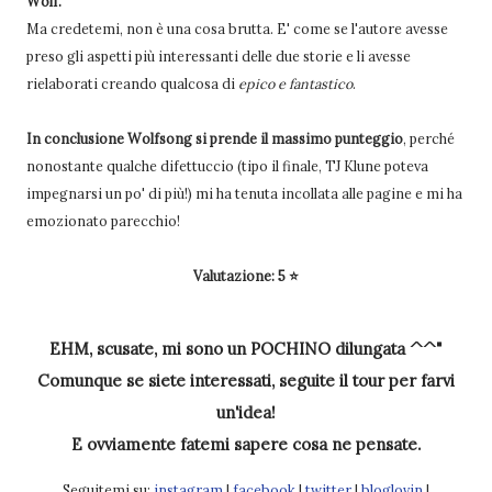
Wolf.
Ma credetemi, non è una cosa brutta. E' come se l'autore avesse
preso gli aspetti più interessanti delle due storie e li avesse
rielaborati creando qualcosa di
epico e fantastico
.
In conclusione Wolfsong si prende il massimo punteggio
, perché
nonostante qualche difettuccio (tipo il finale, TJ Klune poteva
impegnarsi un po' di più!) mi ha tenuta incollata alle pagine e mi ha
emozionato parecchio!
Valutazione: 5 ⭐
EHM, scusate, mi sono un POCHINO dilungata ^^"
Comunque se siete interessati, seguite il tour per farvi
un'idea!
E ovviamente fatemi sapere cosa ne pensate.
Seguitemi su:
instagram
|
facebook
|
twitter
|
bloglovin
|