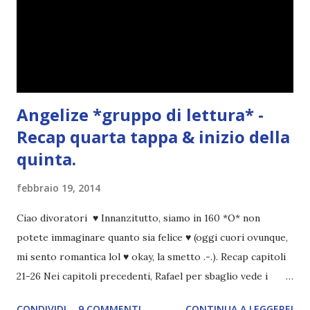
Angelize *gruppo di lettura* -
Recap quarta tappa & inizio della
quinta.
febbraio 19, 2014
Ciao divoratori ♥ Innanzitutto, siamo in 160 *O* non
potete immaginare quanto sia felice ♥ (oggi cuori ovunque,
mi sento romantica lol ♥ okay, la smetto .-.). Recap capitoli
21-26 Nei capitoli precedenti, Rafael per sbaglio vede i
ricordi di Haniel e i due litigano. In seguito, i mezzi angeli si
CONDIVIDI
9 COMMENTI
CONTINUA A LEGGERE!