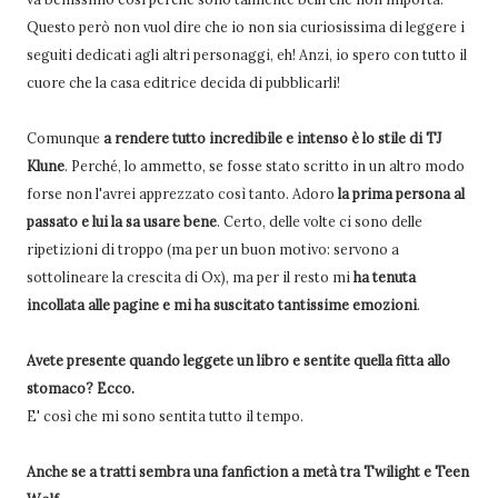
Questo però non vuol dire che io non sia curiosissima di leggere i
seguiti dedicati agli altri personaggi, eh! Anzi, io spero con tutto il
cuore che la casa editrice decida di pubblicarli!
Comunque
a rendere tutto incredibile e intenso è lo stile di TJ
Klune
. Perché, lo ammetto, se fosse stato scritto in un altro modo
forse non l'avrei apprezzato così tanto. Adoro
la prima persona al
passato e lui la sa usare bene
. Certo, delle volte ci sono delle
ripetizioni di troppo (ma per un buon motivo: servono a
sottolineare la crescita di Ox), ma per il resto mi
ha tenuta
incollata alle pagine e mi ha suscitato tantissime emozioni
.
Avete presente quando leggete un libro e sentite quella fitta allo
stomaco? Ecco.
E' così che mi sono sentita tutto il tempo.
Anche se a tratti sembra una fanfiction a metà tra Twilight e Teen