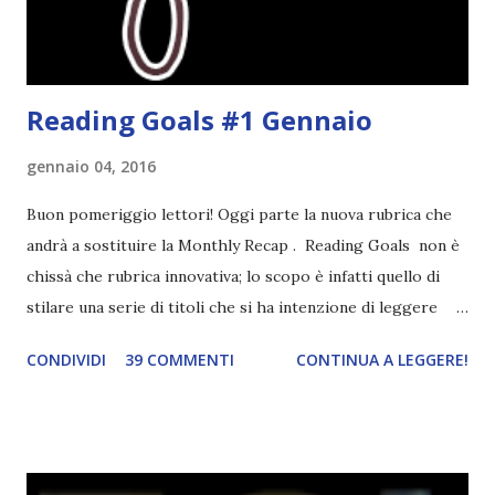
mondi paralleli e gemelle malefiche, la mia curiosità monta
alle st...
Reading Goals #1 Gennaio
gennaio 04, 2016
Buon pomeriggio lettori! Oggi parte la nuova rubrica che
andrà a sostituire la Monthly Recap . Reading Goals non è
chissà che rubrica innovativa; lo scopo è infatti quello di
stilare una serie di titoli che si ha intenzione di leggere
durante il mese e di riepilogare le letture fatte. E' anche
CONDIVIDI
39 COMMENTI
CONTINUA A LEGGERE!
una rubrica per tenere sotto controllo le reading
challenge, perché quest'anno sono veramente decisa a
portarne a termine un bel po'. Non tanto perché cavolo, ho
terminato una sfida, sono Dio!, ma piuttosto perché voglio
spaziare con i generi letterari e non limitarmi al fantasy.