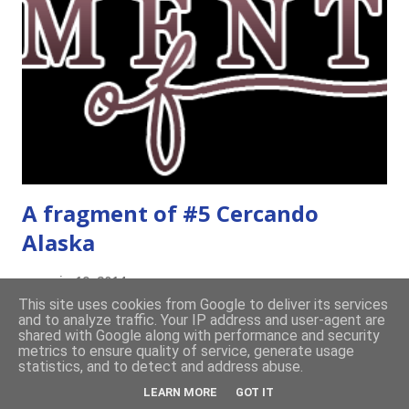
Dunque qual è questo tema, vi starete chiedendo. Il tema di
febbraio è libri ispirati alle favole! Che ve ne pare? Io avrei
un po' di titoli in wishlist ^^ Non avendo letto nessun libro
ispirato alle favole (D:), tutte voi lasciate solo un titolo e
poi a random ne sceglierò tre! Aggiornerò il post, oppure
potrete trova...
A fragment of #5 Cercando
Alaska
maggio 19, 2014
This site uses cookies from Google to deliver its services
and to analyze traffic. Your IP address and user-agent are
Ciao divoratori! In questo pomeriggio un po' " uhm ", con il
shared with Google along with performance and security
libro di filosofia da un lato, il libro Hunted nell'altro, il
metrics to ensure quality of service, generate usage
statistics, and to detect and address abuse.
cellulare in mano e il computer sulla scrivania (si vede che
LEARN MORE
GOT IT
sto studiando vero? XD), vi lascio un estratto di Cercando