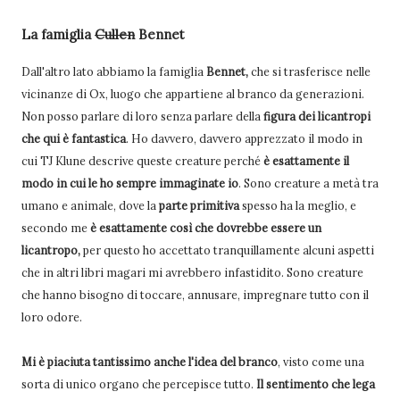
La famiglia
Cullen
Bennet
Dall'altro lato abbiamo la famiglia
Bennet,
che si trasferisce nelle
vicinanze di Ox, luogo che appartiene al branco da generazioni.
Non posso parlare di loro senza parlare della
figura dei licantropi
che qui è fantastica
. Ho davvero, davvero apprezzato il modo in
cui TJ Klune descrive queste creature perché
è esattamente il
modo in cui le ho sempre immaginate io
. Sono creature a metà tra
umano e animale, dove la
parte primitiva
spesso ha la meglio, e
secondo me
è esattamente così che dovrebbe essere un
licantropo,
per questo ho accettato tranquillamente alcuni aspetti
che in altri libri magari mi avrebbero infastidito. Sono creature
che hanno bisogno di toccare, annusare, impregnare tutto con il
loro odore.
Mi è piaciuta tantissimo anche l'idea del branco
, visto come una
sorta di unico organo che percepisce tutto.
Il sentimento che lega