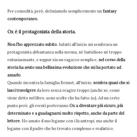
Per comodità, però, definiamolo semplicemente un
fantasy
contemporaneo
.
Ox è il protagonista della storia.
Non l'ho apprezzato subito
. Infatti all'inizio mi sembrava un
protagonista abbastanza nella norma, né fastidioso né troppo
entusiasmante, e seppur sia un ragazzo semplice,
nel corso della
storia ha avuto una bellissima evoluzione che mi ha portato ad
amarlo
.
Quando incontra la famiglia Bennet, all'inizio,
sembra quasi che si
lasci travolgere
da loro senza reagire troppo (anche se, come
viene detto nel libro, sono scelte che ha fatto
lui
). Ad un certo
punto però, gli eventi porteranno
Ox a diventare più sicuro, più
determinato e a guadagnarsi molto rispetto, anche da parte del
lettore
. Ho amato il suo legame con i licantropi, ma anche il
legame con il padre che ho trovato complesso e realistico.