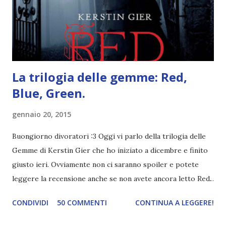
coprendoti gli occhi. È bellissimo, forte, e assolutamente
terrificante. Non mi vede neppure. Ma io l'ho notato. L'ho
visto, l'ho sentito. Le cose che ha fatto, i misfatti ch...
La trilogia delle gemme: Red,
Blue, Green.
gennaio 20, 2015
Buongiorno divoratori :3 Oggi vi parlo della trilogia delle
Gemme di Kerstin Gier che ho iniziato a dicembre e finito
giusto ieri. Ovviamente non ci saranno spoiler e potete
leggere la recensione anche se non avete ancora letto Red.
Per le trame dei libri cliccate sulle cover :3 Red, Blue e
CONDIVIDI
50 COMMENTI
CONTINUA A LEGGERE!
Green sono state delle letture molto piacevoli ma non
nego il fatto che le mie aspettative sono state un po'