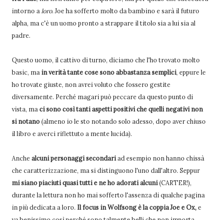
intorno a
loro
. Joe ha sofferto molto da bambino e sarà il futuro
alpha, ma c'è un uomo pronto a strappare il titolo sia a lui sia al
padre.
Questo uomo, il cattivo di turno, diciamo che l'ho trovato molto
basic, ma
in verità tante cose sono abbastanza semplici
, eppure le
ho trovate giuste, non avrei voluto che fossero gestite
diversamente. Perché magari può peccare da questo punto di
vista, ma
ci sono così tanti aspetti positivi che quelli negativi non
si notano
(almeno io le sto notando solo adesso, dopo aver chiuso
il libro e averci riflettuto a mente lucida).
Anche
alcuni personaggi secondari
ad esempio non hanno chissà
che caratterizzazione, ma si distinguono l'uno dall'altro. Seppur
mi siano piaciuti quasi tutti e ne ho adorati alcuni
(CARTER!),
durante la lettura non ho mai sofferto l'assenza di qualche pagina
in più dedicata a loro.
Il focus in Wolfsong è la coppia Joe e Ox,
e
va benissimo così perché sono talmente belli che non importa.