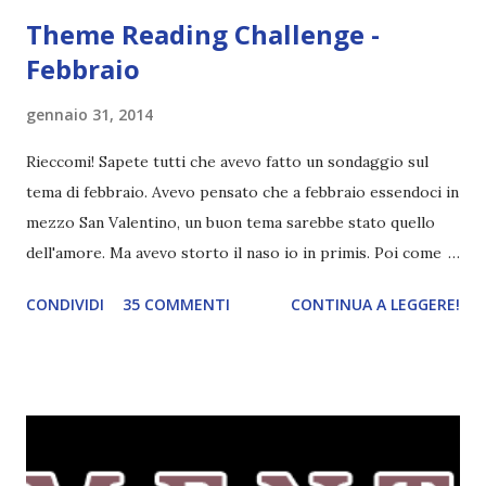
Theme Reading Challenge -
Febbraio
gennaio 31, 2014
Rieccomi! Sapete tutti che avevo fatto un sondaggio sul
tema di febbraio. Avevo pensato che a febbraio essendoci in
mezzo San Valentino, un buon tema sarebbe stato quello
dell'amore. Ma avevo storto il naso io in primis. Poi come
tema era troppo vago. Così avevo deciso di rendere le cose
CONDIVIDI
35 COMMENTI
CONTINUA A LEGGERE!
più difficili e fare decidere a voi lettori tra storie d'amore
da diabete, storie d'amore/odio, storie strappalacrime. Ma,
visto che decido sempre di testa mia, due giorni prima della
fine di gennaio, ho pensato ad un tema interessante. Potevo
farlo benissimo il prossimo mese, però visto che avrei
fatto decidere a uno di voi, il mese di febbraio era perfetto.