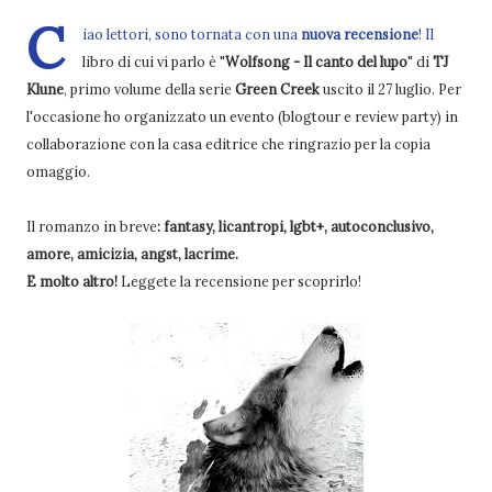
C
iao lettori, sono tornata con una
nuova recensione
! Il
libro di cui vi parlo è "
Wolfsong - Il canto del lupo
" di
TJ
Klune
, primo volume della serie
Green Creek
uscito il 27 luglio. Per
l'occasione ho organizzato un evento (blogtour e review party) in
collaborazione con la casa editrice che ringrazio per la copia
omaggio.
Il romanzo in breve
: fantasy, licantropi, lgbt+, autoconclusivo,
amore, amicizia, angst, lacrime.
E molto altro!
Leggete la recensione per scoprirlo!