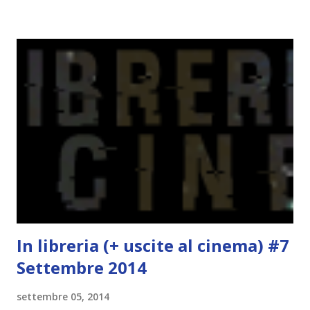
deluse. Ho sempre letto recensioni positivissime e su GR il
rating più basso è di tipo quattro stelline o_o. Perciò
potete capire le mie aspettative! Innanzitutto, se la Gier o
la ce avesse deciso di pubblicare la trilogia in un unico libro,
probabilmente lo avrei apprezzato molto di più. Red è
molto introduttivo, nel senso che in trecento pagine non
succede un bel niente. E non ha nemmeno un finale ._.
finisce esattamente nel bel mezzo della storia (anzi, quale
"mezzo" della storia? Questa storia ha praticamente solo
l'inizio!). Stessa cosa con Blue , stessa...
In libreria (+ uscite al cinema) #7
Settembre 2014
settembre 05, 2014