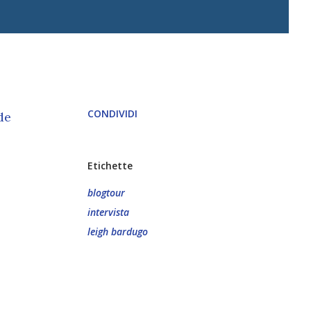
CONDIVIDI
de
Etichette
blogtour
intervista
leigh bardugo