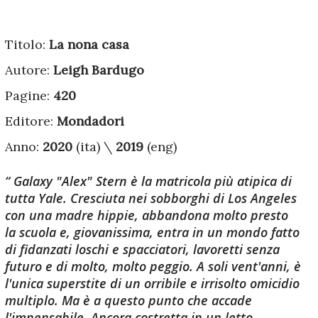
Titolo:
La nona casa
Autore:
Leigh Bardugo
Pagine:
420
Editore:
Mondadori
Anno:
2020
(ita) \
2019
(eng)
Galaxy "Alex" Stern è la matricola più atipica di
tutta Yale. Cresciuta nei sobborghi di Los Angeles
con una madre hippie, abbandona molto presto
la scuola e, giovanissima, entra in un mondo fatto
di fidanzati loschi e spacciatori, lavoretti senza
futuro e di molto, molto peggio. A soli vent'anni, è
l'unica superstite di un orribile e irrisolto omicidio
multiplo. Ma è a questo punto che accade
l'impensabile. Ancora costretta in un letto