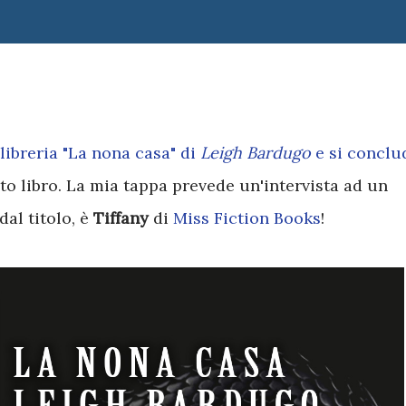
libreria "
La nona casa
" di
Leigh Bardugo
e si conclu
to libro. La mia tappa prevede un'intervista ad un
dal titolo, è
Tiffany
di
Miss Fiction Books
!