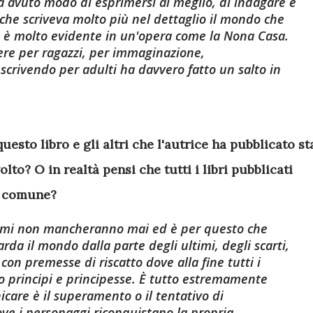
a avuto modo di esprimersi al meglio, di indagare e
che scriveva molto più nel dettaglio il mondo che
à è molto evidente in un'opera come la Nona Casa.
ere per ragazzi, per immaginazione,
 scrivendo per adulti ha davvero fatto un salto in
questo libro e gli altri che l'autrice ha pubblicato st
olto? O in realtà pensi che tutti i libri pubblicati
n comune?
 temi non mancheranno mai ed è per questo che
da il mondo dalla parte degli ultimi, degli scarti,
 con premesse di riscatto dove alla fine tutti i
o principi e principesse. È tutto estremamente
icare è il superamento o il tentativo di
e i personaggi riconquistano la propria