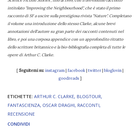
Science Fiction Stories", fino al 1999, con il brevissimo racconto
intitolato "Improving the Neighbourhood", che è stato il primo
racconto di SF a uscire sulla prestigiosa rivista "Nature". Completano
il volume una introduzione dello stesso Clarke, alcune brevi
annotazioni dell'autore su gran parte dei racconti contenuti nel
libro, e poi una corposa appendice con un approfondito ritratto
dello scrittore britannico e la bio-bibliografia completa di tutte le
opere di Arthur C. Clarke.
[
Seguitemi su:
instagram
|
facebook
|
twitter
|
bloglovin
|
goodreads
]
ETICHETTE:
ARTHUR C. CLARKE
BLOGTOUR
FANTASCIENZA
OSCAR DRAGHI
RACCONTI
RECENSIONE
CONDIVIDI