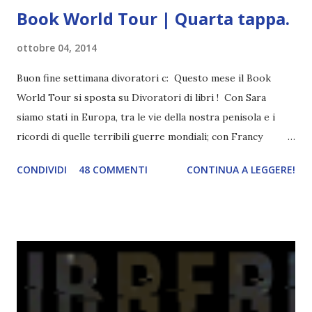
Book World Tour | Quarta tappa.
ottobre 04, 2014
Buon fine settimana divoratori c: Questo mese il Book
World Tour si sposta su Divoratori di libri ! Con Sara
siamo stati in Europa, tra le vie della nostra penisola e i
ricordi di quelle terribili guerre mondiali; con Francy
abbiamo esplorato i territori asiatici; con Mel e Mys
CONDIVIDI
48 COMMENTI
CONTINUA A LEGGERE!
abbiamo vagato nella savana. Ora preparate le valigie che si
va in OCEANIA ! Se volete rinfrescarvi la memoria, potete
trovare le regole nel post introduttivo , mentre la classifica
potete trovarla a questo link . Adesso passiamo agli
obiettivi! OBIETTIVI Iniziamo con un obiettivo facile facile:
un libro ambientato in Australia . Mare, mare, mare !
L'Oceania è circondata dal mare! Un libro nel quale il mare è