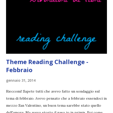
volta che provo a scrivere questo post (con scarsi risultati),
farò uno schemino semplice semplice per evitare di
spiegarmi come un libro chiuso (as always). IN COSA
CONSISTE QUESTO BLOGTOUR? E' un'iniziativa dedicata
agli autori italiani, sia pubblicati da editori sia
autopubblicati. Si svolgerà ne...
Theme Reading Challenge -
Febbraio
gennaio 31, 2014
Rieccomi! Sapete tutti che avevo fatto un sondaggio sul
tema di febbraio. Avevo pensato che a febbraio essendoci in
mezzo San Valentino, un buon tema sarebbe stato quello
dell'amore. Ma avevo storto il naso io in primis. Poi come