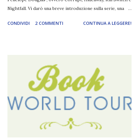
Nightfall. Vi darò una breve introduzione sulla serie, una
spiegazione dei personaggi principali e l’ordine di lettura ,
CONDIVIDI
2 COMMENTI
CONTINUA A LEGGERE!
e anche un breve commento sui libri singoli. I libri sono in
ordine di lettura, in modo che sappiate esattamente dove
iniziare, come continuare e soprattutto dove finire con la
storia dei Cavalieri! Titolo: Corrupt - Il mio sbaglio più
grande (Devil's Night 1#) Autrice : Penelope Douglas
Pagine: 448 Editore: Newton Compton Editori
Pubblicazione: 10 Gennaio 2023 Traduttore: Laura Lancini
Trama: “Si chiama Michael Crist. È il fratello maggiore del
mio ragazzo ed è come quei film dell'orrore che guardi
coprendoti gli occhi. È bellissimo, forte, e assolutamente
terrificante. Non mi vede neppure. Ma io l'ho notato. L'ho
visto, l'ho sentito. Le cose che ha fatto, i misfatti ch...