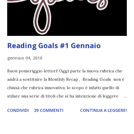
finisce esattamente nel bel mezzo della storia (anzi, quale
"mezzo" della storia? Questa storia ha praticamente solo
l'inizio!). Stessa cosa con Blue , stessa...
Reading Goals #1 Gennaio
gennaio 04, 2016
Buon pomeriggio lettori! Oggi parte la nuova rubrica che
andrà a sostituire la Monthly Recap . Reading Goals non è
chissà che rubrica innovativa; lo scopo è infatti quello di
stilare una serie di titoli che si ha intenzione di leggere
durante il mese e di riepilogare le letture fatte. E' anche
CONDIVIDI
39 COMMENTI
CONTINUA A LEGGERE!
una rubrica per tenere sotto controllo le reading
challenge, perché quest'anno sono veramente decisa a
portarne a termine un bel po'. Non tanto perché cavolo, ho