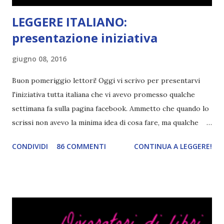
LEGGERE ITALIANO:
presentazione iniziativa
giugno 08, 2016
Buon pomeriggio lettori! Oggi vi scrivo per presentarvi
l'iniziativa tutta italiana che vi avevo promesso qualche
settimana fa sulla pagina facebook. Ammetto che quando lo
scrissi non avevo la minima idea di cosa fare, ma qualche
giorno fa ho buttato giù un'idea che mi piace parecchio. <a
CONDIVIDI
86 COMMENTI
CONTINUA A LEGGERE!
href="http://divoratoridilibri.blogspot.com/2016/06/legg
ere-italiano-blogtour-presentazione.html"><img
src="http://i68.tinypic.com/2vmt5lk.png" width="300">
</a> Ok, sorvoliamo sulla mia totale incapacità di scegliere
titoli e passiamo alla spiegazione di questa iniziativa che
sarà piuttosto difficile (per me). Siccome è tipo la terza