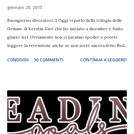
gennaio 20, 2015
Buongiorno divoratori :3 Oggi vi parlo della trilogia delle
Gemme di Kerstin Gier che ho iniziato a dicembre e finito
giusto ieri. Ovviamente non ci saranno spoiler e potete
leggere la recensione anche se non avete ancora letto Red.
Per le trame dei libri cliccate sulle cover :3 Red, Blue e
CONDIVIDI
50 COMMENTI
CONTINUA A LEGGERE!
Green sono state delle letture molto piacevoli ma non
nego il fatto che le mie aspettative sono state un po'
deluse. Ho sempre letto recensioni positivissime e su GR il
rating più basso è di tipo quattro stelline o_o. Perciò
potete capire le mie aspettative! Innanzitutto, se la Gier o
la ce avesse deciso di pubblicare la trilogia in un unico libro,
probabilmente lo avrei apprezzato molto di più. Red è
molto introduttivo, nel senso che in trecento pagine non
succede un bel niente. E non ha nemmeno un finale ._.