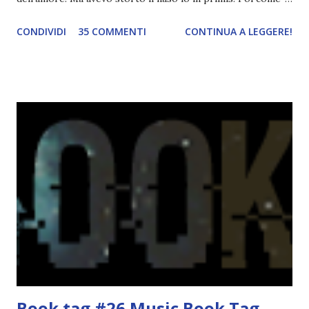
tema era troppo vago. Così avevo deciso di rendere le cose
CONDIVIDI
35 COMMENTI
CONTINUA A LEGGERE!
più difficili e fare decidere a voi lettori tra storie d'amore
da diabete, storie d'amore/odio, storie strappalacrime. Ma,
visto che decido sempre di testa mia, due giorni prima della
fine di gennaio, ho pensato ad un tema interessante. Potevo
farlo benissimo il prossimo mese, però visto che avrei
fatto decidere a uno di voi, il mese di febbraio era perfetto.
Dunque qual è questo tema, vi starete chiedendo. Il tema di
febbraio è libri ispirati alle favole! Che ve ne pare? Io avrei
un po' di titoli in wishlist ^^ Non avendo letto nessun libro
ispirato alle favole (D:), tutte voi lasciate solo un titolo e
poi a random ne sceglierò tre! Aggiornerò il post, oppure
potrete trova...
Book tag #26 Music Book Tag