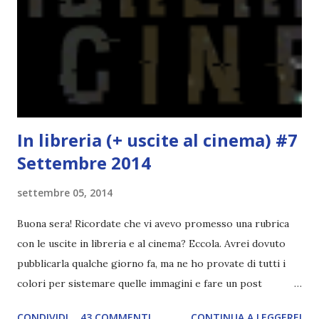
l'elemento fondamentale. Un libro sulle sirene, un libro con
protagonisti dei surfisti.. un libro importante nella storia
della letteratura australiana, neozelandese, ecc . l'Oceania
è ricca di natura! Leggete un libro con una cover molto, ...
In libreria (+ uscite al cinema) #7
Settembre 2014
settembre 05, 2014
Buona sera! Ricordate che vi avevo promesso una rubrica
con le uscite in libreria e al cinema? Eccola. Avrei dovuto
pubblicarla qualche giorno fa, ma ne ho provate di tutti i
colori per sistemare quelle immagini e fare un post
ordinato! Ora finalmente ci sono riuscita! IN LIBRERIA Per
CONDIVIDI
43 COMMENTI
CONTINUA A LEGGERE!