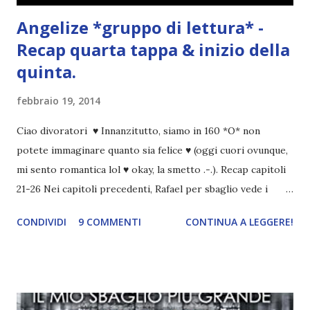
Angelize *gruppo di lettura* -
Recap quarta tappa & inizio della
quinta.
febbraio 19, 2014
Ciao divoratori ♥ Innanzitutto, siamo in 160 *O* non
potete immaginare quanto sia felice ♥ (oggi cuori ovunque,
mi sento romantica lol ♥ okay, la smetto .-.). Recap capitoli
21-26 Nei capitoli precedenti, Rafael per sbaglio vede i
ricordi di Haniel e i due litigano. In seguito, i mezzi angeli si
CONDIVIDI
9 COMMENTI
CONTINUA A LEGGERE!
incontrano e Hesediel mostra loro come combattere i puri.
Alcuni sono increduli, altri incerti che sia una buona
idea..fatto sta' che si mettono all'opera. Ma è proprio
quando stanno iniziando ad avere dei risultati che spunta un
angelo puro, Elemiah. Ma, a differenza di cosa pensano,