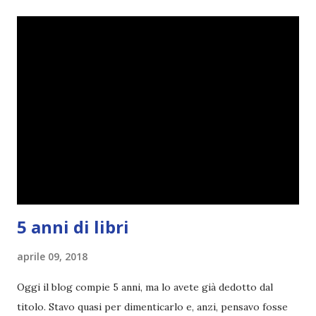
terminato una sfida, sono Dio!, ma piuttosto perché voglio
spaziare con i generi letterari e non limitarmi al fantasy.
Per farvi un esempio nel 2015 mi sembra di aver letto
troppi libri impegnativi e davvero pochi libri "leggeri", il
che non è sempre un bene. Credo che sia stata la principale
causa per il mio calo di letture. Comunque, ogni mese -
nessun giorno fisso, però - pubblicherò questo post.
Spero che la rubrica sia di vostro gradimento. GENNAIO
TBR+OBIETTIVI Questa è la mia tbr del mese...
5 anni di libri
aprile 09, 2018
Oggi il blog compie 5 anni, ma lo avete già dedotto dal
titolo. Stavo quasi per dimenticarlo e, anzi, pensavo fosse