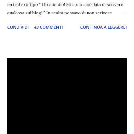
ieri ed ero tipo " Oh mio dio! Mi sono scordata di scrivere
qualcosa sul blog! ". In realtà pensavo di non scrivere
completamente niente perché i 'blogversary' stanno
CONDIVIDI
43 COMMENTI
CONTINUA A LEGGERE!
diventando un po' come i miei compleanni. Semplicemente
mi scoccia festeggiarli perché tanto ogni anno dico sempre
le solite cose (e in effetti gli ultimi quattro blogversary
sembrano fatti tutti con lo stampino.. NO, NON
CERCATELI, SONO IMBARAZZANTI!) . Però cavolo, sono
cinque anni e non sono pochi . Il blog è praticamente
l'unica cosa della mia vita che ho continuato con costanza
(più o meno) e non come le tremila cose che inizio per poi
lasciare a metà. Tra l'altro ripenso a circa un anno e mezzo
fa, quando non sapevo più che farmene di D ivoratori di
libri . Quindi pubblicare un post celebrativo era il minimo
che potessi fare. All'inizio non avevo idea che il ...