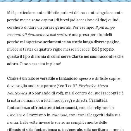
Mi è particolarmente difficile parlarvi dei racconti singolarmente
perché me ne sono capitati di brevi (ad accezione di due) quindi
cercherò di dare un parare generale. Per esempio
Il più lungo
racconto di fantascienza mai scritto
è una presa per i fondelli
perché
mi aspettavo seriamente una storia lunga diverse pagine
,
invece si tratta di quattro righe messe in croce.
Ed è proprio
questo il tipo di ironia di cui si serve Clarke nei suoi racconti e che
adoro.
Ci son cascata in pieno!
Clarke è un autore versatile e fantasioso
, spesso è difficile capire
dove voglia andare a parare (*coff coff*
Playback e Marea
Neutronica
, sto parlando di voi!), ma al centro dei suoi racconti c'è
la natura umana con tutti i suoi pregi e difetti.
Tramite la
fantascienza affronta temi interessanti,
come la religione in
Crociata,
o il razzismo in
Riunione
, con i toni alleggeriti dalla sua
ironia.
Delle volte invece le sue sono semplicemente delle
riflessioni sulla fantascienza o, in generale, sulla scrittura
, come in