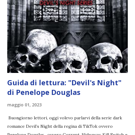
l'angelo non ha intenzione di fare una strage, piuttosto è lì
per avvertili che Mikael non è più "l'angelo puro" che
credono e che potrebbe aver ucciso altri mezzi angeli, tipo
Rafael. A quelle parole, Haniel seguito da altri ibridi, si reca
nell'appartamento, senza risultati. Infine cercano nella
chiesetta. Lì trovano Rafael alle prese con gli angeli puri,
ma questa volta ...
Guida di lettura: "Devil's Night"
di Penelope Douglas
maggio 01, 2023
Buongiorno lettori, oggi volevo parlarvi della serie dark
romance Devil’s Night della regina di TikTok ovvero
Penelope Douglas , ovvero Corrupt, Hideaway, Kill Switch e