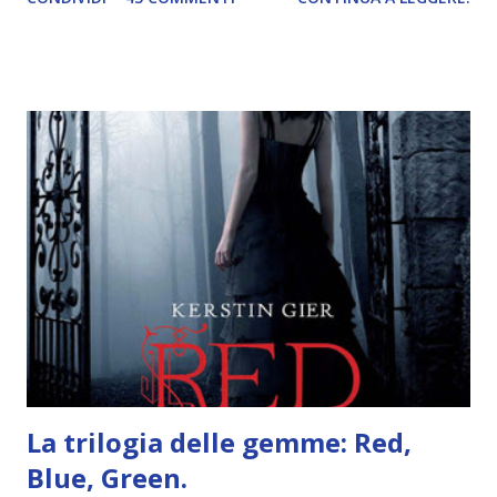
leggere la trama cliccate sulla copertina. Vi ho segnalato
solo alcune delle uscite, quelle che più hanno attirato la mia
attenzione. Phobia - Wulf Dorn \\ 11 settembre. Ho
sentito parlare benissimo di questo autore per quanto
riguarda i suoi romanzi thriller. Per il momento sono
troppo fissata con questo genere ma ho letto pochi libri
thriller e vorrei davvero iniziarne qualcuno. Attraverso il
fuoco - Josephine Angeline \\ 19 settembre. Qualsiasi
libro cita anche soltanto "Salem" deve essere
assolutamente mio. Sono affascinata dalla storia delle
streghe di Salem e se oltre alle streghe aggiungiamo
mondi paralleli e gemelle malefiche, la mia curiosità monta
alle st...
La trilogia delle gemme: Red,
Blue, Green.