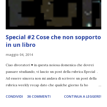
nessun giorno fisso, però - pubblicherò questo post.
Spero che la rubrica sia di vostro gradimento. GENNAIO
TBR+OBIETTIVI Questa è la mia tbr del mese...
Special #2 Cose che non sopporto
in un libro
maggio 04, 2014
Ciao divoratori ♥ in questa noiosa domenica che dovrei
passare studiando, vi lascio un post della rubrica Special .
Ad essere sincera non mi andava di scrivere un post della
rubrica weekly recap dato che qualche giorno fa ho
pubblicato la monthly recap . Scusate, ma mi scocciava
CONDIVIDI
36 COMMENTI
CONTINUA A LEGGERE!
troppo creare un nuovo banner xD Nella puntata di oggi vi
parlerò di cosa non sopporto in un libro, più nello specifico