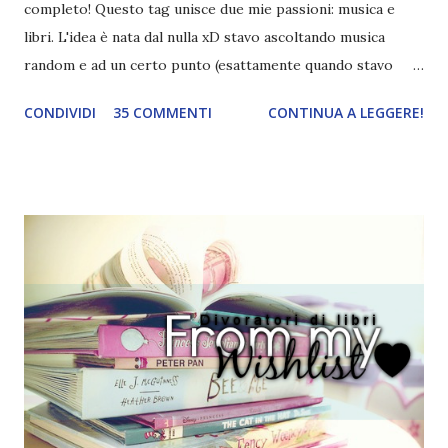
completo! Questo tag unisce due mie passioni: musica e
libri. L'idea è nata dal nulla xD stavo ascoltando musica
random e ad un certo punto (esattamente quando stavo
ascoltando Let me love you) mi è venuta in mente
CONDIVIDI
35 COMMENTI
CONTINUA A LEGGERE!
quest'idea. Lo scopo del tag è di associare ad ogni canzone
un libro, un personaggio o un autore. E' diviso in tre parti:
- canzoni base, che sono quelle che ho scelto io; - canzoni
preferite, sono quelle che sceglierete voi; - canzoni bonus,
che sono quelle che decidiamo di non fare ma che qualcun
altro potrebbe decidere di fare; Alla fine del tag si passa il
tag (scusate la ripetizione) ad un'altra blogger. Quest'ultima
aggiunge la sua canzone preferita, una descrizione (come
ho fatto io) e il nome del blog e del profilo (per sapere
anche chi è stato taggato) e dopo passa il tag ad un'altra
blogger che a sua volta deve fare il tag completo più la
canzone scelta dalla persona ch...