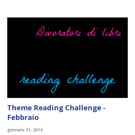
Cosa mi fa alzare gli occhi al cielo quando leggo un libro .
Quante volte vi è capitato di trovare sempre gli stessi modi
di dire in un libro? Ad esempio, i capelli arruffati . TUTTI I
RAGAZZI nei libri hanno i capelli arruffati. Vabbè, c'è crisi, il
pettine costa. Dovrei regalarglielo io uno. O magari del gel.
Fatto sta che nella realtà i ragazzi con i capelli così
sembrano degli scappati di casa. Ah, poi ci sono le ciocche
ribelli. Che monelli, che trasgry. Oppure tutti i personaggi
dei libri sono dei grandi lettori, fatto sta che io non ho mai
trovato una scena in ...
Theme Reading Challenge -
Febbraio
gennaio 31, 2014