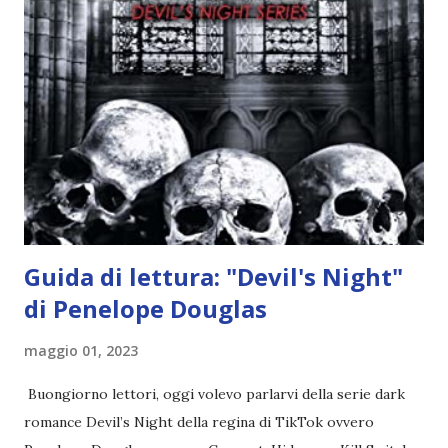
l'angelo non ha intenzione di fare una strage, piuttosto è lì
per avvertili che Mikael non è più "l'angelo puro" che
credono e che potrebbe aver ucciso altri mezzi angeli, tipo
Rafael. A quelle parole, Haniel seguito da altri ibridi, si reca
nell'appartamento, senza risultati. Infine cercano nella
chiesetta. Lì trovano Rafael alle prese con gli angeli puri,
ma questa volta ...
Guida di lettura: "Devil's Night"
di Penelope Douglas
maggio 01, 2023
Buongiorno lettori, oggi volevo parlarvi della serie dark
romance Devil’s Night della regina di TikTok ovvero