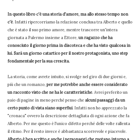
In questo libro c'è una storia d'amore, ma allo stesso tempo non
c'è
. Infatti ripercorriamo la relazione conclusa tra Alberto e quello
che è stato il suo primo amore, mentre trascorre un'intera
giornata a Palermo insieme a Ettore,
un ragazzo che ha
conosciuto il giorno prima in discoteca e che ha visto qualcosa in
lui. Sarà un giorno catartico per il nostro protagonista, uno step
fondamentale per la sua crescita.
La storia, come avrete intuito, si svolge nel giro di due giorni e,
più che un romanzo,
per me potrebbe anche essere considerato
un racconto visto che ne ha le caratteristiche
. Avrei preferito un
paio di pagine in meno perché penso che
alcuni passaggi da un
certo punto di vista siano superflui
. Infatti non ho apprezzato la
"cronaca" ovvero la descrizione dettagliata di ogni azione che fa
Alberto. Per me questo è l'unico difetto perché delle volte rallenta
il ritmo. Per il resto invece è abbastanza scorrevole e piacevole.
Alberto è ben scritto e anche i personaggi che ruotano intorno a