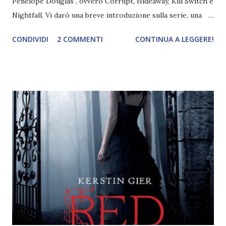
Penelope Douglas , ovvero Corrupt, Hideaway, Kill Switch e
Nightfall. Vi darò una breve introduzione sulla serie, una
spiegazione dei personaggi principali e l’ordine di lettura ,
CONDIVIDI
2 COMMENTI
CONTINUA A LEGGERE!
e anche un breve commento sui libri singoli. I libri sono in
ordine di lettura, in modo che sappiate esattamente dove
iniziare, come continuare e soprattutto dove finire con la
storia dei Cavalieri! Titolo: Corrupt - Il mio sbaglio più
grande (Devil's Night 1#) Autrice : Penelope Douglas
Pagine: 448 Editore: Newton Compton Editori
Pubblicazione: 10 Gennaio 2023 Traduttore: Laura Lancini
Trama: “Si chiama Michael Crist. È il fratello maggiore del
mio ragazzo ed è come quei film dell'orrore che guardi
coprendoti gli occhi. È bellissimo, forte, e assolutamente
terrificante. Non mi vede neppure. Ma io l'ho notato. L'ho
visto, l'ho sentito. Le cose che ha fatto, i misfatti ch...