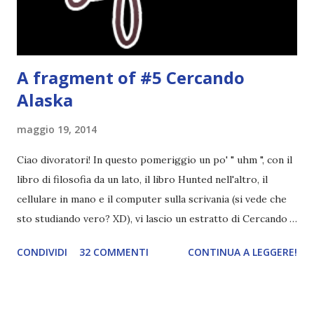
potrete trova...
A fragment of #5 Cercando
Alaska
maggio 19, 2014
Ciao divoratori! In questo pomeriggio un po' " uhm ", con il
libro di filosofia da un lato, il libro Hunted nell'altro, il
cellulare in mano e il computer sulla scrivania (si vede che
sto studiando vero? XD), vi lascio un estratto di Cercando
Alaska di John Green ! Da oggi mi impegnerò a essere più
CONDIVIDI
32 COMMENTI
CONTINUA A LEGGERE!
costante nelle rubriche. Odiavo lo sport. Odiavo lo sport,
odiavo quelli che facevano sport, odiavo quelli a cui piaceva
guardarlo, e odiavo chi non odiava quelli che lo facevano o