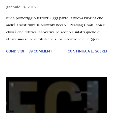
gennaio 04, 2016
Buon pomeriggio lettori! Oggi parte la nuova rubrica che
andrà a sostituire la Monthly Recap . Reading Goals non è
chissà che rubrica innovativa; lo scopo è infatti quello di
stilare una serie di titoli che si ha intenzione di leggere
durante il mese e di riepilogare le letture fatte. E' anche
CONDIVIDI
39 COMMENTI
CONTINUA A LEGGERE!
una rubrica per tenere sotto controllo le reading
challenge, perché quest'anno sono veramente decisa a
portarne a termine un bel po'. Non tanto perché cavolo, ho
terminato una sfida, sono Dio!, ma piuttosto perché voglio
spaziare con i generi letterari e non limitarmi al fantasy.
Per farvi un esempio nel 2015 mi sembra di aver letto
troppi libri impegnativi e davvero pochi libri "leggeri", il
che non è sempre un bene. Credo che sia stata la principale
causa per il mio calo di letture. Comunque, ogni mese -