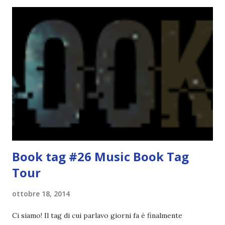
cui piaceva guardarlo. In terza elementare - l'ultimo anno in
cui si gioca a mini-baseball mia madre voleva che mi facessi
delle amicizie, così mi obbligò a entrare nella squadra dei
Pirati di Orlando. Mi feci degli amici eccome: una masnada di
bambini dell'asilo. Non fu un gran passo avanti, se l'obiettivo
era inserirmi fra i coetanei. Fu soprattutto perché come
statura sovrastavo tutti gli altri giocatori se quell'anno per
un pelo non entrai nella formazione ufficiale. Qu...
Book tag #26 Music Book Tag
Tour
ottobre 18, 2014
Ci siamo! Il tag di cui parlavo giorni fa è finalmente