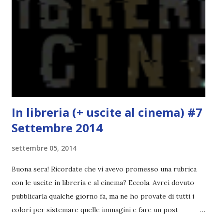
probabilmente lo avrei apprezzato molto di più. Red è
molto introduttivo, nel senso che in trecento pagine non
succede un bel niente. E non ha nemmeno un finale ._.
finisce esattamente nel bel mezzo della storia (anzi, quale
"mezzo" della storia? Questa storia ha praticamente solo
l'inizio!). Stessa cosa con Blue , stessa...
In libreria (+ uscite al cinema) #7
Settembre 2014
settembre 05, 2014
Buona sera! Ricordate che vi avevo promesso una rubrica
con le uscite in libreria e al cinema? Eccola. Avrei dovuto
pubblicarla qualche giorno fa, ma ne ho provate di tutti i
colori per sistemare quelle immagini e fare un post