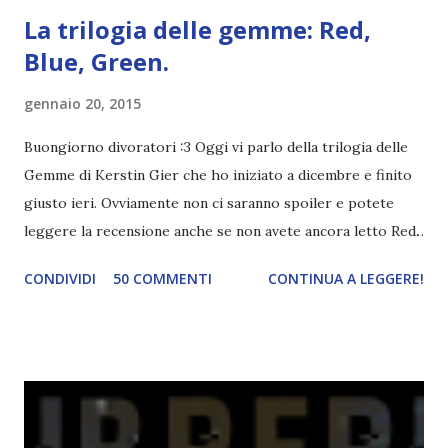
La trilogia delle gemme: Red,
Blue, Green.
gennaio 20, 2015
Buongiorno divoratori :3 Oggi vi parlo della trilogia delle
Gemme di Kerstin Gier che ho iniziato a dicembre e finito
giusto ieri. Ovviamente non ci saranno spoiler e potete
leggere la recensione anche se non avete ancora letto Red.
Per le trame dei libri cliccate sulle cover :3 Red, Blue e
CONDIVIDI
50 COMMENTI
CONTINUA A LEGGERE!
Green sono state delle letture molto piacevoli ma non
nego il fatto che le mie aspettative sono state un po'
deluse. Ho sempre letto recensioni positivissime e su GR il
rating più basso è di tipo quattro stelline o_o. Perciò
potete capire le mie aspettative! Innanzitutto, se la Gier o
la ce avesse deciso di pubblicare la trilogia in un unico libro,