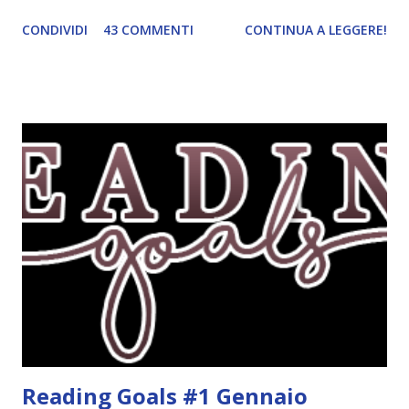
ordinato! Ora finalmente ci sono riuscita! IN LIBRERIA Per
CONDIVIDI
43 COMMENTI
CONTINUA A LEGGERE!
leggere la trama cliccate sulla copertina. Vi ho segnalato
solo alcune delle uscite, quelle che più hanno attirato la mia
attenzione. Phobia - Wulf Dorn \\ 11 settembre. Ho
sentito parlare benissimo di questo autore per quanto
riguarda i suoi romanzi thriller. Per il momento sono
troppo fissata con questo genere ma ho letto pochi libri
thriller e vorrei davvero iniziarne qualcuno. Attraverso il
fuoco - Josephine Angeline \\ 19 settembre. Qualsiasi
libro cita anche soltanto "Salem" deve essere
assolutamente mio. Sono affascinata dalla storia delle
streghe di Salem e se oltre alle streghe aggiungiamo
mondi paralleli e gemelle malefiche, la mia curiosità monta
alle st...
Reading Goals #1 Gennaio