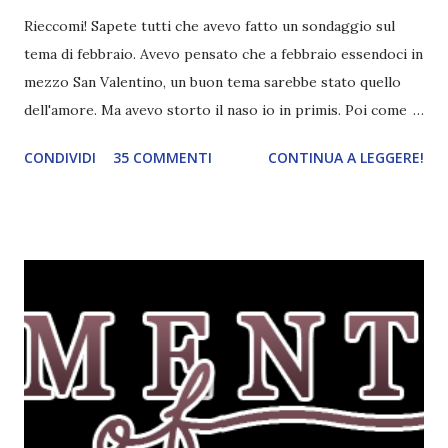
Rieccomi! Sapete tutti che avevo fatto un sondaggio sul
tema di febbraio. Avevo pensato che a febbraio essendoci in
mezzo San Valentino, un buon tema sarebbe stato quello
dell'amore. Ma avevo storto il naso io in primis. Poi come
tema era troppo vago. Così avevo deciso di rendere le cose
CONDIVIDI
35 COMMENTI
CONTINUA A LEGGERE!
più difficili e fare decidere a voi lettori tra storie d'amore
da diabete, storie d'amore/odio, storie strappalacrime. Ma,
visto che decido sempre di testa mia, due giorni prima della
fine di gennaio, ho pensato ad un tema interessante. Potevo
farlo benissimo il prossimo mese, però visto che avrei
fatto decidere a uno di voi, il mese di febbraio era perfetto.
Dunque qual è questo tema, vi starete chiedendo. Il tema di
febbraio è libri ispirati alle favole! Che ve ne pare? Io avrei
un po' di titoli in wishlist ^^ Non avendo letto nessun libro
ispirato alle favole (D:), tutte voi lasciate solo un titolo e
poi a random ne sceglierò tre! Aggiornerò il post, oppure