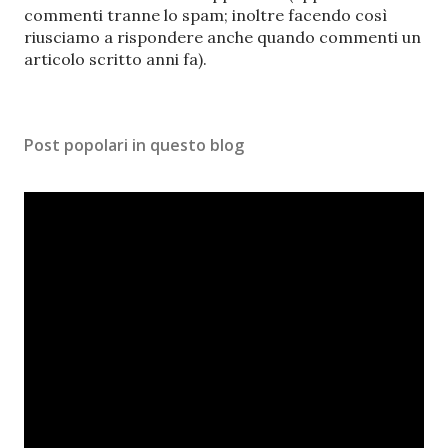
a
commenti tranne lo spam; inoltre facendo così
u
riusciamo a rispondere anche quando commenti un
n
articolo scritto anni fa).
c
o
m
Post popolari in questo blog
m
e
n
t
o