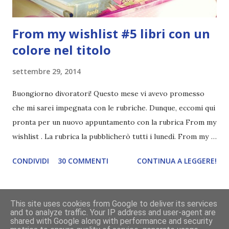
From my wishlist #5 libri con un
colore nel titolo
settembre 29, 2014
Buongiorno divoratori! Questo mese vi avevo promesso
che mi sarei impegnata con le rubriche. Dunque, eccomi qui
pronta per un nuovo appuntamento con la rubrica From my
wishlist . La rubrica la pubblicherò tutti i lunedì. From my
wishlist è una rubrica settimanale (lunedì) che ho inventato
CONDIVIDI
30 COMMENTI
CONTINUA A LEGGERE!
io. Lo scopo della rubrica è mostrarvi tre libri della mia
wishlist a seconda del tema della settimana. I temi potete
trovarli qui . Questa settimana il tema è libri con un colore
This site uses cookies from Google to deliver its services
nel titolo . Tutti gli altri temi che ho saltato li pubblicherò
and to analyze traffic. Your IP address and user-agent are
Powered by Blogger
shared with Google along with performance and security
in un secondo momento. Red , Kerstin Gier. Corbaccio, 2011.