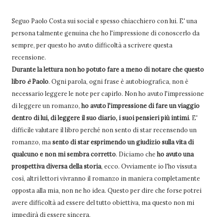
Seguo Paolo Costa sui social e spesso chiacchiero con lui. E' una
persona talmente genuina che ho l'impressione di conoscerlo da
sempre, per questo ho avuto difficoltà a scrivere questa
recensione.
Durante la lettura non ho potuto fare a meno di notare che questo
libro
è
Paolo
. Ogni parola, ogni frase è autobiografica, non è
necessario leggere le note per capirlo. Non ho avuto l'impressione
di leggere un romanzo,
ho avuto l'impressione di fare un viaggio
dentro di lui, di leggere il suo diario, i suoi pensieri più intimi
. E'
difficile valutare il libro perché non sento di star recensendo un
romanzo, ma
sento di star esprimendo un giudizio sulla vita di
qualcuno e non mi sembra corretto
. Diciamo che
ho avuto una
prospettiva diversa della storia
, ecco. Ovviamente io l'ho vissuta
così, altri lettori vivranno il romanzo in maniera completamente
opposta alla mia, non ne ho idea. Questo per dire che forse potrei
avere difficoltà ad essere del tutto obiettiva, ma questo non mi
impedirà di essere sincera.