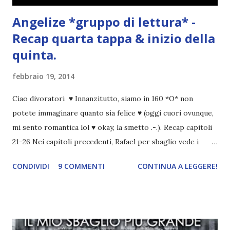
Angelize *gruppo di lettura* -
Recap quarta tappa & inizio della
quinta.
febbraio 19, 2014
Ciao divoratori ♥ Innanzitutto, siamo in 160 *O* non
potete immaginare quanto sia felice ♥ (oggi cuori ovunque,
mi sento romantica lol ♥ okay, la smetto .-.). Recap capitoli
21-26 Nei capitoli precedenti, Rafael per sbaglio vede i
ricordi di Haniel e i due litigano. In seguito, i mezzi angeli si
CONDIVIDI
9 COMMENTI
CONTINUA A LEGGERE!
incontrano e Hesediel mostra loro come combattere i puri.
Alcuni sono increduli, altri incerti che sia una buona
idea..fatto sta' che si mettono all'opera. Ma è proprio
quando stanno iniziando ad avere dei risultati che spunta un
angelo puro, Elemiah. Ma, a differenza di cosa pensano,