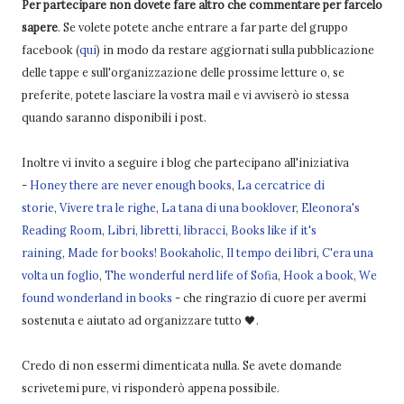
Per partecipare non dovete fare altro che commentare per farcelo
sapere
. Se volete potete anche entrare a far parte del gruppo
facebook (
qui
) in modo da restare aggiornati sulla pubblicazione
delle tappe e sull'organizzazione delle prossime letture o, se
preferite, potete lasciare la vostra mail e vi avviserò io stessa
quando saranno disponibili i post.
Inoltre vi invito a seguire i blog che partecipano all'iniziativa
-
Honey there are never enough books
,
La cercatrice di
storie
,
Vivere tra le righe
,
La tana di una booklover
,
Eleonora's
Reading Room
,
Libri, libretti, libracci
,
Books like if it's
raining
,
Made for books! Bookaholic
,
Il tempo dei libri
,
C'era una
volta un foglio
,
The wonderful nerd life of Sofia
,
Hook a book
,
We
found wonderland in books
- che ringrazio di cuore per avermi
sostenuta e aiutato ad organizzare tutto 🖤.
Credo di non essermi dimenticata nulla. Se avete domande
scrivetemi pure, vi risponderò appena possibile.