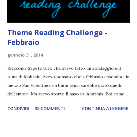
solo in parte per godermi di più il lib...
Theme Reading Challenge -
Febbraio
gennaio 31, 2014
Rieccomi! Sapete tutti che avevo fatto un sondaggio sul
tema di febbraio. Avevo pensato che a febbraio essendoci in
mezzo San Valentino, un buon tema sarebbe stato quello
dell'amore. Ma avevo storto il naso io in primis. Poi come
tema era troppo vago. Così avevo deciso di rendere le cose
CONDIVIDI
35 COMMENTI
CONTINUA A LEGGERE!
più difficili e fare decidere a voi lettori tra storie d'amore
da diabete, storie d'amore/odio, storie strappalacrime. Ma,
visto che decido sempre di testa mia, due giorni prima della
fine di gennaio, ho pensato ad un tema interessante. Potevo