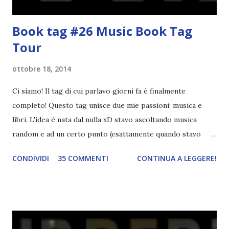
Book tag #26 Music Book Tag
Tour
ottobre 18, 2014
Ci siamo! Il tag di cui parlavo giorni fa è finalmente
completo! Questo tag unisce due mie passioni: musica e
libri. L'idea è nata dal nulla xD stavo ascoltando musica
random e ad un certo punto (esattamente quando stavo
ascoltando Let me love you) mi è venuta in mente
CONDIVIDI
35 COMMENTI
CONTINUA A LEGGERE!
quest'idea. Lo scopo del tag è di associare ad ogni canzone
un libro, un personaggio o un autore. E' diviso in tre parti:
- canzoni base, che sono quelle che ho scelto io; - canzoni
preferite, sono quelle che sceglierete voi; - canzoni bonus,
che sono quelle che decidiamo di non fare ma che qualcun