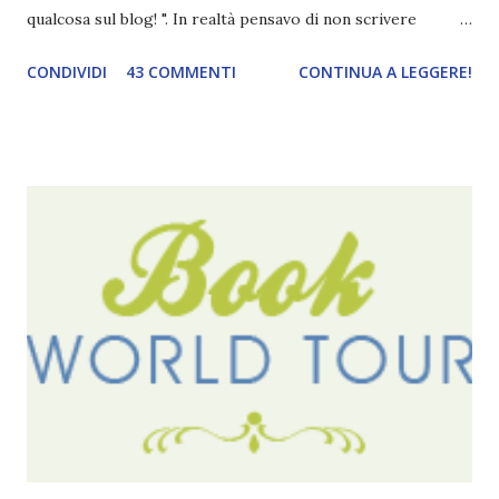
qualcosa sul blog! ". In realtà pensavo di non scrivere
completamente niente perché i 'blogversary' stanno
CONDIVIDI
43 COMMENTI
CONTINUA A LEGGERE!
diventando un po' come i miei compleanni. Semplicemente
mi scoccia festeggiarli perché tanto ogni anno dico sempre
le solite cose (e in effetti gli ultimi quattro blogversary
sembrano fatti tutti con lo stampino.. NO, NON
CERCATELI, SONO IMBARAZZANTI!) . Però cavolo, sono
cinque anni e non sono pochi . Il blog è praticamente
l'unica cosa della mia vita che ho continuato con costanza
(più o meno) e non come le tremila cose che inizio per poi
lasciare a metà. Tra l'altro ripenso a circa un anno e mezzo
fa, quando non sapevo più che farmene di D ivoratori di
libri . Quindi pubblicare un post celebrativo era il minimo
che potessi fare. All'inizio non avevo idea che il ...