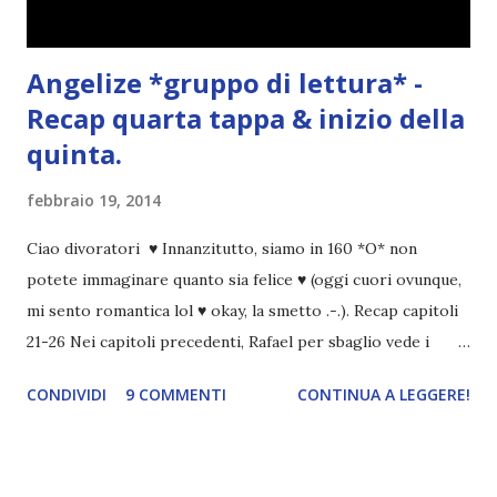
Angelize *gruppo di lettura* -
Recap quarta tappa & inizio della
quinta.
febbraio 19, 2014
Ciao divoratori ♥ Innanzitutto, siamo in 160 *O* non
potete immaginare quanto sia felice ♥ (oggi cuori ovunque,
mi sento romantica lol ♥ okay, la smetto .-.). Recap capitoli
21-26 Nei capitoli precedenti, Rafael per sbaglio vede i
ricordi di Haniel e i due litigano. In seguito, i mezzi angeli si
CONDIVIDI
9 COMMENTI
CONTINUA A LEGGERE!
incontrano e Hesediel mostra loro come combattere i puri.
Alcuni sono increduli, altri incerti che sia una buona
idea..fatto sta' che si mettono all'opera. Ma è proprio
quando stanno iniziando ad avere dei risultati che spunta un