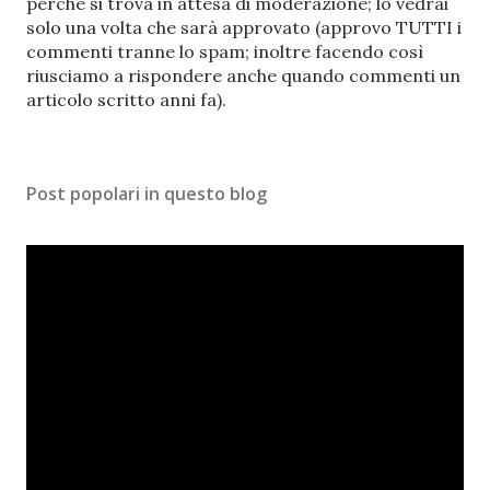
s
perché si trova in attesa di moderazione; lo vedrai
t
solo una volta che sarà approvato (approvo TUTTI i
a
commenti tranne lo spam; inoltre facendo così
u
riusciamo a rispondere anche quando commenti un
n
articolo scritto anni fa).
c
o
m
Post popolari in questo blog
m
e
n
t
o