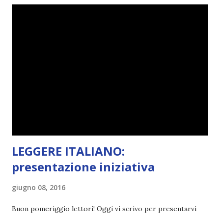
farlo benissimo il prossimo mese, però visto che avrei
fatto decidere a uno di voi, il mese di febbraio era perfetto.
Dunque qual è questo tema, vi starete chiedendo. Il tema di
febbraio è libri ispirati alle favole! Che ve ne pare? Io avrei
un po' di titoli in wishlist ^^ Non avendo letto nessun libro
ispirato alle favole (D:), tutte voi lasciate solo un titolo e
poi a random ne sceglierò tre! Aggiornerò il post, oppure
potrete trova...
LEGGERE ITALIANO:
presentazione iniziativa
giugno 08, 2016
Buon pomeriggio lettori! Oggi vi scrivo per presentarvi