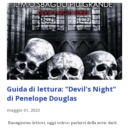
angelo puro, Elemiah. Ma, a differenza di cosa pensano,
l'angelo non ha intenzione di fare una strage, piuttosto è lì
per avvertili che Mikael non è più "l'angelo puro" che
credono e che potrebbe aver ucciso altri mezzi angeli, tipo
Rafael. A quelle parole, Haniel seguito da altri ibridi, si reca
nell'appartamento, senza risultati. Infine cercano nella
chiesetta. Lì trovano Rafael alle prese con gli angeli puri,
ma questa volta ...
Guida di lettura: "Devil's Night"
di Penelope Douglas
maggio 01, 2023
Buongiorno lettori, oggi volevo parlarvi della serie dark