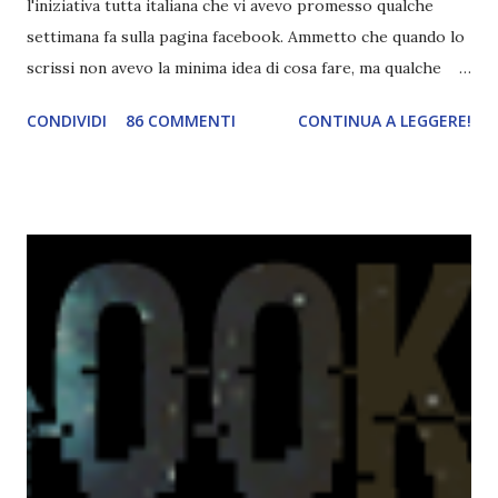
l'iniziativa tutta italiana che vi avevo promesso qualche
settimana fa sulla pagina facebook. Ammetto che quando lo
scrissi non avevo la minima idea di cosa fare, ma qualche
giorno fa ho buttato giù un'idea che mi piace parecchio. <a
CONDIVIDI
86 COMMENTI
CONTINUA A LEGGERE!
href="http://divoratoridilibri.blogspot.com/2016/06/legg
ere-italiano-blogtour-presentazione.html"><img
src="http://i68.tinypic.com/2vmt5lk.png" width="300">
</a> Ok, sorvoliamo sulla mia totale incapacità di scegliere
titoli e passiamo alla spiegazione di questa iniziativa che
sarà piuttosto difficile (per me). Siccome è tipo la terza
volta che provo a scrivere questo post (con scarsi risultati),
farò uno schemino semplice semplice per evitare di
spiegarmi come un libro chiuso (as always). IN COSA
CONSISTE QUESTO BLOGTOUR? E' un'iniziativa dedicata
agli autori italiani, sia pubblicati da editori sia
autopubblicati. Si svolgerà ne...