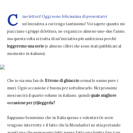
C
iao lettori! Oggi sono felicissima di presentarvi
un'iniziativa a cui tengo tantissimo! Voi sapete quanto mi
piacciano i gruppi di lettura, ne organizzo almeno uno-due l'anno,
ma questa volta si tratta di un'iniziativa più ambiziosa perché
leggeremo una serie
(o almeno i libri che sono stati pubblicati al
momento in italiano).
Che io sia una fan de
Il trono di ghiaccio
ormai lo sanno pure i
muri. Ogni occasione è buona per sottolinearlo. Nei prossimi
mesi uscirà il quarto volume in italiano, quindi
quale migliore
occasione per (ri)leggerla?
Sappiamo benissimo che in Italia spesso e volentieri le serie
vengono interrotte e il fatto che la Mondadori ne stia portando
avanti una che pensavamo tutti avesse fatto una brutta fine è un