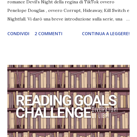
romance Devil’s Night della regina di TikTok ovvero
Penelope Douglas , ovvero Corrupt, Hideaway, Kill Switch e
Nightfall. Vi darò una breve introduzione sulla serie, una
spiegazione dei personaggi principali e l’ordine di lettura ,
CONDIVIDI
2 COMMENTI
CONTINUA A LEGGERE!
e anche un breve commento sui libri singoli. I libri sono in
ordine di lettura, in modo che sappiate esattamente dove
iniziare, come continuare e soprattutto dove finire con la
storia dei Cavalieri! Titolo: Corrupt - Il mio sbaglio più
grande (Devil's Night 1#) Autrice : Penelope Douglas
Pagine: 448 Editore: Newton Compton Editori
Pubblicazione: 10 Gennaio 2023 Traduttore: Laura Lancini
Trama: “Si chiama Michael Crist. È il fratello maggiore del
mio ragazzo ed è come quei film dell'orrore che guardi
coprendoti gli occhi. È bellissimo, forte, e assolutamente
terrificante. Non mi vede neppure. Ma io l'ho notato. L'ho
visto, l'ho sentito. Le cose che ha fatto, i misfatti ch...