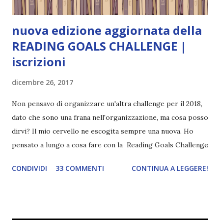
nuova edizione aggiornata della
READING GOALS CHALLENGE |
iscrizioni
dicembre 26, 2017
Non pensavo di organizzare un'altra challenge per il 2018,
dato che sono una frana nell'organizzazione, ma cosa posso
dirvi? Il mio cervello ne escogita sempre una nuova. Ho
pensato a lungo a cosa fare con la Reading Goals Challenge
. Io avrei continuato a prescindere con i miei obiettivi, ma
CONDIVIDI
33 COMMENTI
CONTINUA A LEGGERE!
ho scoperto che anche alcuni di voi avrebbero fatto così,
perciò ho pensato " perché non riprovarci? ". Ho pensato
cosa non ha funzionato (secondo me), ho fatto qualche
modifica ed ora eccomi qui con la Reading Goals Challenge