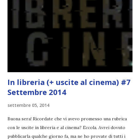
altro potrebbe decidere di fare; Alla fine del tag si passa il
tag (scusate la ripetizione) ad un'altra blogger. Quest'ultima
aggiunge la sua canzone preferita, una descrizione (come
ho fatto io) e il nome del blog e del profilo (per sapere
anche chi è stato taggato) e dopo passa il tag ad un'altra
blogger che a sua volta deve fare il tag completo più la
canzone scelta dalla persona ch...
In libreria (+ uscite al cinema) #7
Settembre 2014
settembre 05, 2014
Buona sera! Ricordate che vi avevo promesso una rubrica
con le uscite in libreria e al cinema? Eccola. Avrei dovuto
pubblicarla qualche giorno fa, ma ne ho provate di tutti i