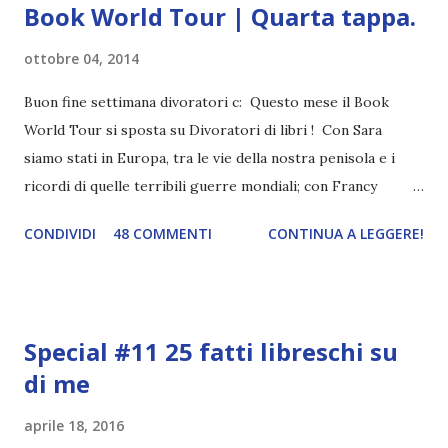
Book World Tour | Quarta tappa.
ottobre 04, 2014
Buon fine settimana divoratori c: Questo mese il Book
World Tour si sposta su Divoratori di libri ! Con Sara
siamo stati in Europa, tra le vie della nostra penisola e i
ricordi di quelle terribili guerre mondiali; con Francy
abbiamo esplorato i territori asiatici; con Mel e Mys
CONDIVIDI
48 COMMENTI
CONTINUA A LEGGERE!
abbiamo vagato nella savana. Ora preparate le valigie che si
va in OCEANIA ! Se volete rinfrescarvi la memoria, potete
trovare le regole nel post introduttivo , mentre la classifica
potete trovarla a questo link . Adesso passiamo agli
Special #11 25 fatti libreschi su
obiettivi! OBIETTIVI Iniziamo con un obiettivo facile facile:
di me
un libro ambientato in Australia . Mare, mare, mare !
L'Oceania è circondata dal mare! Un libro nel quale il mare è
aprile 18, 2016
l'elemento fondamentale. Un libro sulle sirene, un libro con