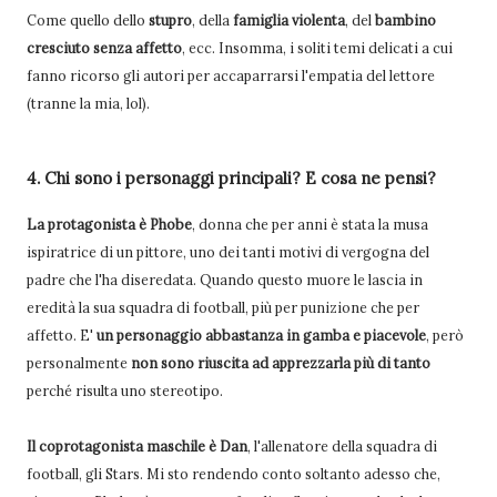
Come quello dello
stupro
, della
famiglia violenta
, del
bambino
cresciuto senza affetto
, ecc. Insomma, i soliti temi delicati a cui
fanno ricorso gli autori per accaparrarsi l'empatia del lettore
(tranne la mia, lol).
4. Chi sono i personaggi principali? E cosa ne pensi?
La protagonista è Phobe
, donna che per anni è stata la musa
ispiratrice di un pittore, uno dei tanti motivi di vergogna del
padre che l'ha diseredata. Quando questo muore le lascia in
eredità la sua squadra di football, più per punizione che per
affetto. E'
un personaggio abbastanza in gamba e piacevole
, però
personalmente
non sono riuscita ad apprezzarla più di tanto
perché risulta uno stereotipo.
Il coprotagonista maschile è Dan
, l'allenatore della squadra di
football, gli Stars. Mi sto rendendo conto soltanto adesso che,