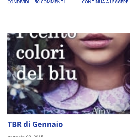
CONDIVIDI
50 COMMENTI
CONTINUA A LEGGERE!
Green sono state delle letture molto piacevoli ma non
nego il fatto che le mie aspettative sono state un po'
deluse. Ho sempre letto recensioni positivissime e su GR il
rating più basso è di tipo quattro stelline o_o. Perciò
potete capire le mie aspettative! Innanzitutto, se la Gier o
la ce avesse deciso di pubblicare la trilogia in un unico libro,
probabilmente lo avrei apprezzato molto di più. Red è
molto introduttivo, nel senso che in trecento pagine non
succede un bel niente. E non ha nemmeno un finale ._.
finisce esattamente nel bel mezzo della storia (anzi, quale
"mezzo" della storia? Questa storia ha praticamente solo
l'inizio!). Stessa cosa con Blue , stessa...
TBR di Gennaio
gennaio 03, 2015