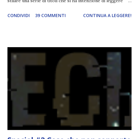
stilare una serie di titoli che si ha intenzione di leggere
durante il mese e di riepilogare le letture fatte. E' anche
CONDIVIDI
39 COMMENTI
CONTINUA A LEGGERE!
una rubrica per tenere sotto controllo le reading
challenge, perché quest'anno sono veramente decisa a
portarne a termine un bel po'. Non tanto perché cavolo, ho
terminato una sfida, sono Dio!, ma piuttosto perché voglio
spaziare con i generi letterari e non limitarmi al fantasy.
Per farvi un esempio nel 2015 mi sembra di aver letto
troppi libri impegnativi e davvero pochi libri "leggeri", il
che non è sempre un bene. Credo che sia stata la principale
causa per il mio calo di letture. Comunque, ogni mese -
nessun giorno fisso, però - pubblicherò questo post.
Spero che la rubrica sia di vostro gradimento. GENNAIO
TBR+OBIETTIVI Questa è la mia tbr del mese...