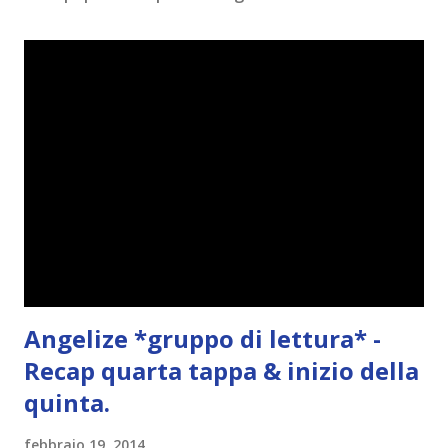
e
n
t
o
Angelize *gruppo di lettura* -
Recap quarta tappa & inizio della
quinta.
febbraio 19, 2014