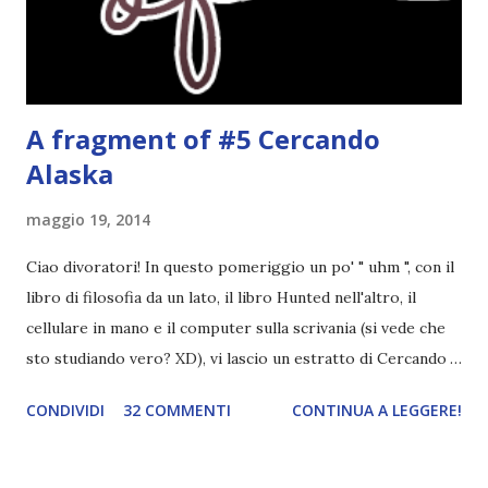
Alla fine mi stavo pure commuovendo! Unravel me ,
Tahereh Mafi ★ ★ ★ ★ ★ Ho già scritto una recensi...
A fragment of #5 Cercando
Alaska
maggio 19, 2014
Ciao divoratori! In questo pomeriggio un po' " uhm ", con il
libro di filosofia da un lato, il libro Hunted nell'altro, il
cellulare in mano e il computer sulla scrivania (si vede che
sto studiando vero? XD), vi lascio un estratto di Cercando
Alaska di John Green ! Da oggi mi impegnerò a essere più
CONDIVIDI
32 COMMENTI
CONTINUA A LEGGERE!
costante nelle rubriche. Odiavo lo sport. Odiavo lo sport,
odiavo quelli che facevano sport, odiavo quelli a cui piaceva
guardarlo, e odiavo chi non odiava quelli che lo facevano o