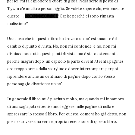
per lei, mi fa esplodere il cuore di gioia. Nella serie al posto di
Tywin c'è un altro personaggio. Se volete sapere chi, evidenziate
questo →
ROOSE BOLTON
! Capite perché ci sono rimasta
malissimo?
Una cosa che in questo libro ho trovato un po' estenuante è il
cambio di punto di vista. No, non mi confonde, e no, non mi
dispiacciono tutti questi punti di vista, ma è stato estenuante
perché magari dopo un capitolo (e parlo di venti\trenta pagine)
ero troppo presa dalla storyline e dover interrompere per poi
riprendere anche un centinaio di pagine dopo con lo stesso
personaggio disorienta un po'.
In generale il libro mi è piaciuto molto, ma quando mi innamoro
di una saga potrei benissimo leggere mille pagine di nulla e
apprezzare lo stesso il libro. Per questo, come vi ho già detto, non
posso scrivere una vera e propria recensione di questo libro.