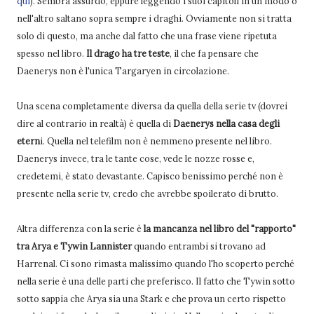
qui
). Sembra assurdo, eppure leggendo i suoi capitoli in un modo o
nell'altro saltano sopra sempre i draghi. Ovviamente non si tratta
solo di questo, ma anche dal fatto che una frase viene ripetuta
spesso nel libro.
Il drago ha tre teste
, il che fa pensare che
Daenerys non è l'unica Targaryen in circolazione.
Una scena completamente diversa da quella della serie tv (dovrei
dire al contrario in realtà) è quella di
Daenerys nella casa degli
etern
i. Quella nel telefilm non è nemmeno presente nel libro.
Daenerys invece, tra le tante cose, vede le nozze rosse e,
credetemi, è stato devastante. Capisco benissimo perché non è
presente nella serie tv, credo che avrebbe spoilerato di brutto.
Altra differenza con la serie è
la mancanza nel libro del "rapporto"
tra Arya e Tywin Lannister
quando entrambi si trovano ad
Harrenal. Ci sono rimasta malissimo quando l'ho scoperto perché
nella serie è una delle parti che preferisco. Il fatto che Tywin sotto
sotto sappia che Arya sia una Stark e che prova un certo rispetto