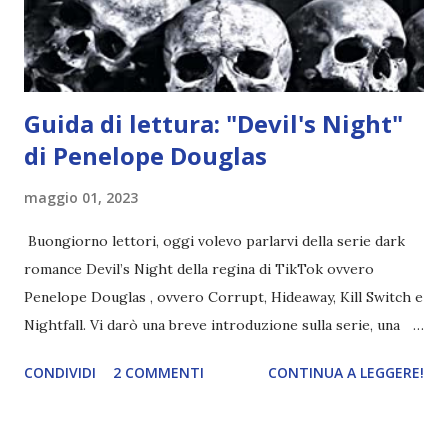
chiesetta. Lì trovano Rafael alle prese con gli angeli puri,
ma questa volta ...
Guida di lettura: "Devil's Night"
di Penelope Douglas
maggio 01, 2023
Buongiorno lettori, oggi volevo parlarvi della serie dark
romance Devil’s Night della regina di TikTok ovvero
Penelope Douglas , ovvero Corrupt, Hideaway, Kill Switch e
Nightfall. Vi darò una breve introduzione sulla serie, una
spiegazione dei personaggi principali e l’ordine di lettura ,
CONDIVIDI
2 COMMENTI
CONTINUA A LEGGERE!
e anche un breve commento sui libri singoli. I libri sono in
ordine di lettura, in modo che sappiate esattamente dove
iniziare, come continuare e soprattutto dove finire con la