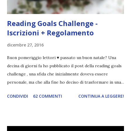
questa...
Reading Goals Challenge -
Iscrizioni + Regolamento
dicembre 27, 2016
Buon pomeriggio lettori ♥ passato un buon natale? Una
decina di giorni fa ho pubblicato il post della reading goals
challenge , una sfida che inizialmente doveva essere
personale, ma che alla fine ho deciso di trasformare in una
challenge vera e propria, dato che ci sono state un paio di
CONDIVIDI
62 COMMENTI
CONTINUA A LEGGERE!
persone interessate. E quindi eccomi qui con il post delle
iscrizioni e con il regolamento! La Reading Goals Challenge
La challenge è molto semplice. Bisogna creare una lista di
obiettivi da portare a termine durante il 2017. E' una