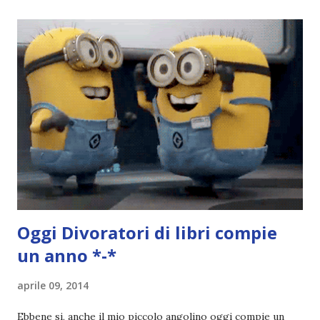
storia dei Cavalieri! Titolo: Corrupt - Il mio sbaglio più
grande (Devil's Night 1#) Autrice : Penelope Douglas
Pagine: 448 Editore: Newton Compton Editori
Pubblicazione: 10 Gennaio 2023 Traduttore: Laura Lancini
Trama: “Si chiama Michael Crist. È il fratello maggiore del
mio ragazzo ed è come quei film dell'orrore che guardi
coprendoti gli occhi. È bellissimo, forte, e assolutamente
terrificante. Non mi vede neppure. Ma io l'ho notato. L'ho
visto, l'ho sentito. Le cose che ha fatto, i misfatti ch...
Oggi
Divoratori di libri
compie
un anno *-*
aprile 09, 2014
Ebbene si, anche il mio piccolo angolino oggi compie un