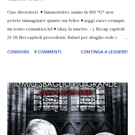
Ciao divoratori ♥ Innanzitutto, siamo in 160 *O* non
potete immaginare quanto sia felice ♥ (oggi cuori ovunque,
mi sento romantica lol ♥ okay, la smetto .-.). Recap capitoli
21-26 Nei capitoli precedenti, Rafael per sbaglio vede i
ricordi di Haniel e i due litigano. In seguito, i mezzi angeli si
CONDIVIDI
9 COMMENTI
CONTINUA A LEGGERE!
incontrano e Hesediel mostra loro come combattere i puri.
Alcuni sono increduli, altri incerti che sia una buona
idea..fatto sta' che si mettono all'opera. Ma è proprio
quando stanno iniziando ad avere dei risultati che spunta un
angelo puro, Elemiah. Ma, a differenza di cosa pensano,
l'angelo non ha intenzione di fare una strage, piuttosto è lì
per avvertili che Mikael non è più "l'angelo puro" che
credono e che potrebbe aver ucciso altri mezzi angeli, tipo
Rafael. A quelle parole, Haniel seguito da altri ibridi, si reca
nell'appartamento, senza risultati. Infine cercano nella