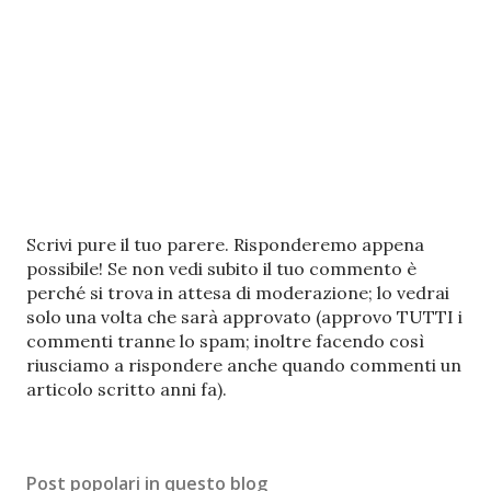
P
Scrivi pure il tuo parere. Risponderemo appena
o
possibile! Se non vedi subito il tuo commento è
s
perché si trova in attesa di moderazione; lo vedrai
t
solo una volta che sarà approvato (approvo TUTTI i
a
commenti tranne lo spam; inoltre facendo così
u
riusciamo a rispondere anche quando commenti un
n
articolo scritto anni fa).
c
o
m
Post popolari in questo blog
m