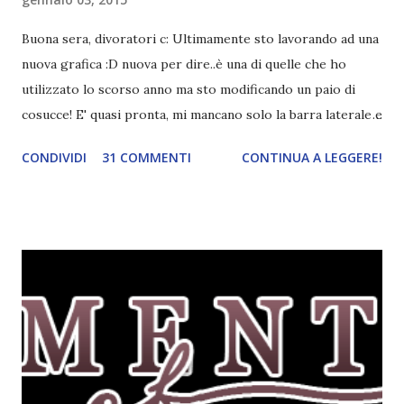
Buona sera, divoratori c: Ultimamente sto lavorando ad una
nuova grafica :D nuova per dire..è una di quelle che ho
utilizzato lo scorso anno ma sto modificando un paio di
cosucce! E' quasi pronta, mi mancano solo la barra laterale e
il piè di pagina. Ho come l'impressione che mi faranno
CONDIVIDI
31 COMMENTI
CONTINUA A LEGGERE!
impazzire e.e Un po' mi dispiacerà abbandonare quest
grafica perché mi piace tantissimo :\ magari la utilizzerò di
nuovo un'altra volta! Letture di Dicembre Lo scorso mese
avevo inserito sedici titoli. Già sapevo che non li avrei letti
tutti ma ogni volta preferisco esagerare per avere più
scelta! Dalla tbr ho letto soltanto cinque titoli: I cento
colori del blu, Amy Harmon ★ ★ ★ ★ Sapete il mio
rapporto con gli ya. Questo stranamente mi è piaciuto
molto. Mi è piaciuta la protagonista, la sua crescita, il suo
rapporto con il professor Wilson che cresce piano piano.