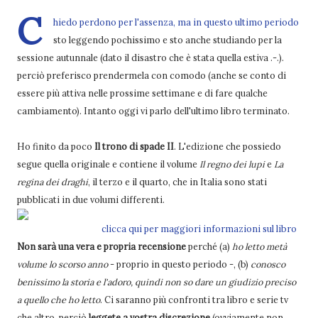
C
hiedo perdono per l'assenza, ma in questo ultimo periodo
sto leggendo pochissimo e sto anche studiando per la
sessione autunnale (dato il disastro che è stata quella estiva .-.).
perciò preferisco prendermela con comodo (anche se conto di
essere più attiva nelle prossime settimane e di fare qualche
cambiamento). Intanto oggi vi parlo dell'ultimo libro terminato.
Ho finito da poco
Il trono di spade II
. L'edizione che possiedo
segue quella originale e contiene il volume
Il regno dei lupi
e
La
regina dei draghi
, il terzo e il quarto, che in Italia sono stati
pubblicati in due volumi differenti.
clicca qui per maggiori informazioni sul libro
Non sarà una vera e propria recensione
perché (a)
ho letto metà
volume lo scorso anno
- proprio in questo periodo -, (b)
conosco
benissimo la storia e l'adoro, quindi non so dare un giudizio preciso
a quello che ho letto
. Ci saranno più confronti tra libro e serie tv
che altro, perciò
leggete a vostra discrezione
(ovviamente non