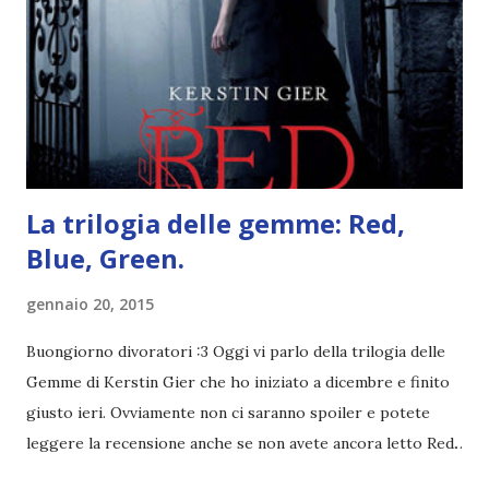
Fatto sta che nella realtà i ragazzi con i capelli così
sembrano degli scappati di casa. Ah, poi ci sono le ciocche
ribelli. Che monelli, che trasgry. Oppure tutti i personaggi
dei libri sono dei grandi lettori, fatto sta che io non ho mai
trovato una scena in ...
La trilogia delle gemme: Red,
Blue, Green.
gennaio 20, 2015
Buongiorno divoratori :3 Oggi vi parlo della trilogia delle
Gemme di Kerstin Gier che ho iniziato a dicembre e finito
giusto ieri. Ovviamente non ci saranno spoiler e potete
leggere la recensione anche se non avete ancora letto Red.
Per le trame dei libri cliccate sulle cover :3 Red, Blue e