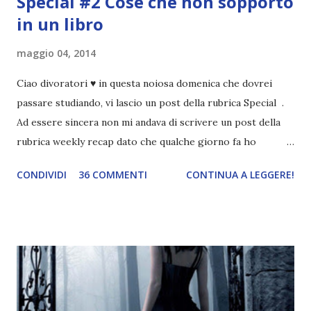
Special #2 Cose che non sopporto
in un libro
maggio 04, 2014
Ciao divoratori ♥ in questa noiosa domenica che dovrei
passare studiando, vi lascio un post della rubrica Special .
Ad essere sincera non mi andava di scrivere un post della
rubrica weekly recap dato che qualche giorno fa ho
pubblicato la monthly recap . Scusate, ma mi scocciava
CONDIVIDI
36 COMMENTI
CONTINUA A LEGGERE!
troppo creare un nuovo banner xD Nella puntata di oggi vi
parlerò di cosa non sopporto in un libro, più nello specifico
Cosa mi fa alzare gli occhi al cielo quando leggo un libro .
Quante volte vi è capitato di trovare sempre gli stessi modi
di dire in un libro? Ad esempio, i capelli arruffati . TUTTI I
RAGAZZI nei libri hanno i capelli arruffati. Vabbè, c'è crisi, il
pettine costa. Dovrei regalarglielo io uno. O magari del gel.