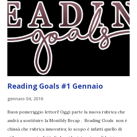
challenge un po' particolare perché ogni libro letto può
ricoprire più di un obiettivo. Riportandovi l'esempio che ho
fatto nell'altro post, se leggo un libro horror sulle sirene
scritto dal mio autore preferito, tecnicamente ho già
completato tre degli obiettivi della mia lista . Non importa
leggere 345.453.312 libri, ma maturare come lettore,
uscendo fuori dalla propria comfort zone. Come
partecipare Per partecipare non dovete fare altro che
crea...
Reading Goals #1 Gennaio
gennaio 04, 2016
Buon pomeriggio lettori! Oggi parte la nuova rubrica che
andrà a sostituire la Monthly Recap . Reading Goals non è
chissà che rubrica innovativa; lo scopo è infatti quello di