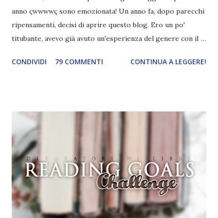
anno çwwwwç sono emozionata! Un anno fa, dopo parecchi
ripensamenti, decisi di aprire questo blog. Ero un po'
titubante, avevo già avuto un'esperienza del genere con il
mio primo blog ed ero anche indecisa perché crearne uno
CONDIVIDI
79 COMMENTI
CONTINUA A LEGGERE!
nuovo significava avere pazienza, pazienza e ancora
pazienza. E io, di pazienza, ne ho davvero poca. L'attesa mi
manda fuori di testa. Avevo anche paura di abbandonarlo,
dato che inizio cento cose e non ne finisco nemmeno
mezza. Anche la paura che non mi cagasse nessuno c'è
sempre stata, eh. Eppure alla fine mi decisi. Dovevo
pensare ad un nome originale e che ovviamente non fosse
già stato usato. Le prime parole che mi vennero in mente
furono " Divoratori di libri ". Controllai se fosse già stato
utilizzato e, quando vidi che non esistevano blog con lo
stesso nome, lo creai. Non ho mai avuto altri ripensamenti,
questo mi piacque sin da subito e ancora oggi sono fiera di