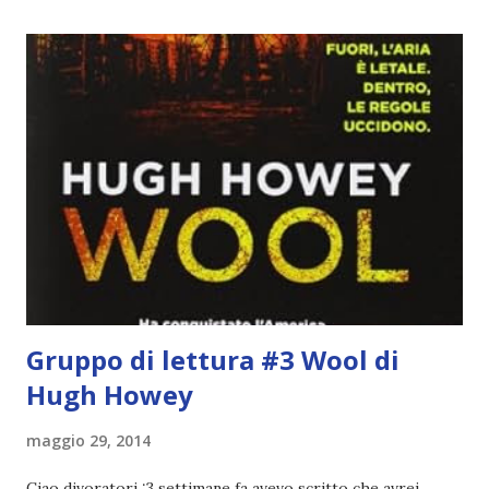
cui piaceva guardarlo. In terza elementare - l'ultimo anno in
cui si gioca a mini-baseball mia madre voleva che mi facessi
delle amicizie, così mi obbligò a entrare nella squadra dei
Pirati di Orlando. Mi feci degli amici eccome: una masnada di
bambini dell'asilo. Non fu un gran passo avanti, se l'obiettivo
era inserirmi fra i coetanei. Fu soprattutto perché come
statura sovrastavo tutti gli altri giocatori se quell'anno per
un pelo non entrai nella formazione ufficiale. Qu...
Gruppo di lettura #3 Wool di
Hugh Howey
maggio 29, 2014
Ciao divoratori :3 settimane fa avevo scritto che avrei