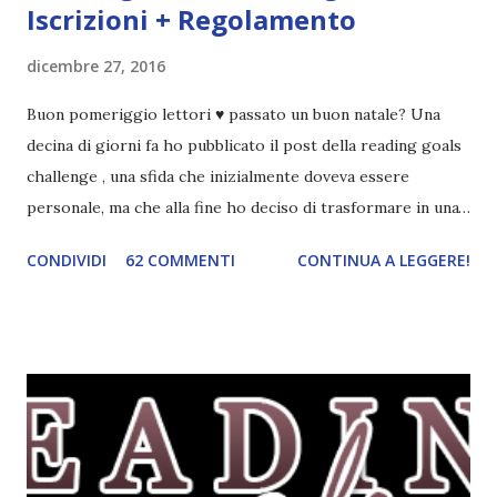
Iscrizioni + Regolamento
dicembre 27, 2016
Buon pomeriggio lettori ♥ passato un buon natale? Una
decina di giorni fa ho pubblicato il post della reading goals
challenge , una sfida che inizialmente doveva essere
personale, ma che alla fine ho deciso di trasformare in una
challenge vera e propria, dato che ci sono state un paio di
CONDIVIDI
62 COMMENTI
CONTINUA A LEGGERE!
persone interessate. E quindi eccomi qui con il post delle
iscrizioni e con il regolamento! La Reading Goals Challenge
La challenge è molto semplice. Bisogna creare una lista di
obiettivi da portare a termine durante il 2017. E' una
challenge un po' particolare perché ogni libro letto può
ricoprire più di un obiettivo. Riportandovi l'esempio che ho
fatto nell'altro post, se leggo un libro horror sulle sirene
scritto dal mio autore preferito, tecnicamente ho già