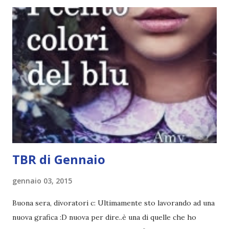
rating più basso è di tipo quattro stelline o_o. Perciò
potete capire le mie aspettative! Innanzitutto, se la Gier o
la ce avesse deciso di pubblicare la trilogia in un unico libro,
probabilmente lo avrei apprezzato molto di più. Red è
molto introduttivo, nel senso che in trecento pagine non
succede un bel niente. E non ha nemmeno un finale ._.
finisce esattamente nel bel mezzo della storia (anzi, quale
"mezzo" della storia? Questa storia ha praticamente solo
l'inizio!). Stessa cosa con Blue , stessa...
TBR di Gennaio
gennaio 03, 2015
Buona sera, divoratori c: Ultimamente sto lavorando ad una
nuova grafica :D nuova per dire..è una di quelle che ho