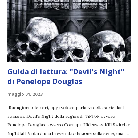
per avvertili che Mikael non è più "l'angelo puro" che
credono e che potrebbe aver ucciso altri mezzi angeli, tipo
Rafael. A quelle parole, Haniel seguito da altri ibridi, si reca
nell'appartamento, senza risultati. Infine cercano nella
chiesetta. Lì trovano Rafael alle prese con gli angeli puri,
ma questa volta ...
Guida di lettura: "Devil's Night"
di Penelope Douglas
maggio 01, 2023
Buongiorno lettori, oggi volevo parlarvi della serie dark
romance Devil’s Night della regina di TikTok ovvero
Penelope Douglas , ovvero Corrupt, Hideaway, Kill Switch e
Nightfall. Vi darò una breve introduzione sulla serie, una