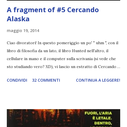
A fragment of #5 Cercando
Alaska
maggio 19, 2014
Ciao divoratori! In questo pomeriggio un po' " uhm ", con il
libro di filosofia da un lato, il libro Hunted nell'altro, il
cellulare in mano e il computer sulla scrivania (si vede che
sto studiando vero? XD), vi lascio un estratto di Cercando
Alaska di John Green ! Da oggi mi impegnerò a essere più
CONDIVIDI
32 COMMENTI
CONTINUA A LEGGERE!
costante nelle rubriche. Odiavo lo sport. Odiavo lo sport,
odiavo quelli che facevano sport, odiavo quelli a cui piaceva
guardarlo, e odiavo chi non odiava quelli che lo facevano o
cui piaceva guardarlo. In terza elementare - l'ultimo anno in
cui si gioca a mini-baseball mia madre voleva che mi facessi
delle amicizie, così mi obbligò a entrare nella squadra dei