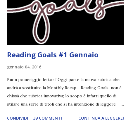
completato tre degli obiettivi della mia lista . Non importa
leggere 345.453.312 libri, ma maturare come lettore,
uscendo fuori dalla propria comfort zone. Come
partecipare Per partecipare non dovete fare altro che
crea...
Reading Goals #1 Gennaio
gennaio 04, 2016
Buon pomeriggio lettori! Oggi parte la nuova rubrica che
andrà a sostituire la Monthly Recap . Reading Goals non è
chissà che rubrica innovativa; lo scopo è infatti quello di
stilare una serie di titoli che si ha intenzione di leggere
durante il mese e di riepilogare le letture fatte. E' anche
CONDIVIDI
39 COMMENTI
CONTINUA A LEGGERE!
una rubrica per tenere sotto controllo le reading
challenge, perché quest'anno sono veramente decisa a