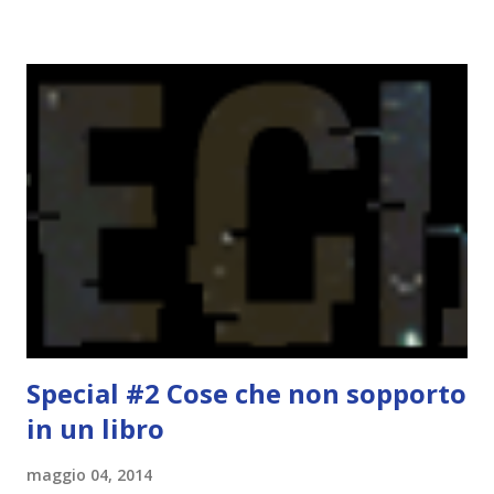
portarne a termine un bel po'. Non tanto perché cavolo, ho
terminato una sfida, sono Dio!, ma piuttosto perché voglio
spaziare con i generi letterari e non limitarmi al fantasy.
Per farvi un esempio nel 2015 mi sembra di aver letto
troppi libri impegnativi e davvero pochi libri "leggeri", il
che non è sempre un bene. Credo che sia stata la principale
causa per il mio calo di letture. Comunque, ogni mese -
nessun giorno fisso, però - pubblicherò questo post.
Spero che la rubrica sia di vostro gradimento. GENNAIO
TBR+OBIETTIVI Questa è la mia tbr del mese...
Special #2 Cose che non sopporto
in un libro
maggio 04, 2014