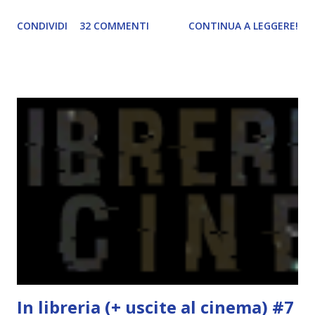
narrazione lenta sia per non finire i capitoli in pochi giorni
CONDIVIDI
32 COMMENTI
CONTINUA A LEGGERE!
e poi dover aspettare con ansia il recap e sia perché
almeno ci godiamo la lettura. Del resto è anche uscito (o
uscirà in questi giorni, non ricordo bene) il terzo volume.
Quale miglior occasione per iniziare questa trilogia? Il
gruppo di lettura inizierà tra qualche settimana,
esattamente dopo la fine della scuola. Avete quindi un bel
po' di tempo per pensarci e iscrivervi. Titolo: Wool (Silo
#1) Autore: Hugh Howey Anno: Ottobre 2013 Editore:
Fabbri Cosa faresti se il mondo fuori fosse letale e l’aria
che respiri potesse uccidere? Se vivessi in un luogo dove
ogni nascita richiede una morte e le tue scelte possono
salvare vite o distruggerle? Questo è il mondo di Wool. In
u...
In libreria (+ uscite al cinema) #7