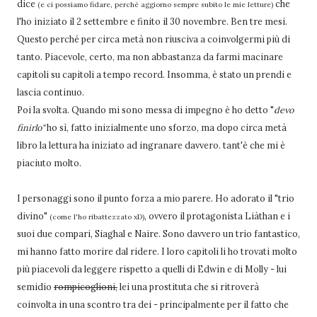
dice
che
(e ci possiamo fidare, perché aggiorno sempre subito le mie letture)
l'ho iniziato il 2 settembre e finito il 30 novembre. Ben tre mesi.
Questo perché per circa metà non riusciva a coinvolgermi più di
tanto. Piacevole, certo, ma non abbastanza da farmi macinare
capitoli su capitoli a tempo record. Insomma, è stato un prendi e
lascia continuo.
Poi la svolta. Quando mi sono messa di impegno è ho detto "
devo
finirlo"
ho sì, fatto inizialmente uno sforzo, ma dopo circa metà
libro la lettura ha iniziato ad ingranare davvero. tant'è che mi è
piaciuto molto.
I personaggi sono il punto forza a mio parere. Ho adorato il "trio
divino"
, ovvero il protagonista Liàthan e i
(come l'ho ribattezzato xD)
suoi due compari, Siaghal e Naire. Sono davvero un trio fantastico,
mi hanno fatto morire dal ridere. I loro capitoli li ho trovati molto
più piacevoli da leggere rispetto a quelli di Edwin e di Molly - lui
semidio
rompicoglioni,
lei una prostituta che si ritroverà
coinvolta in una scontro tra dei - principalmente per il fatto che