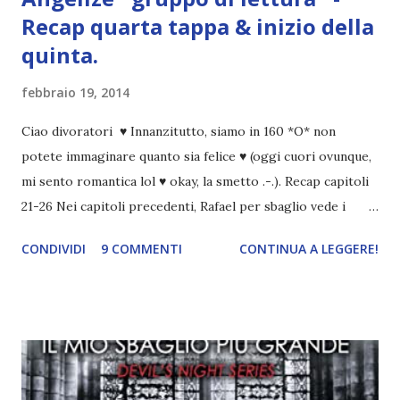
Recap quarta tappa & inizio della
quinta.
febbraio 19, 2014
Ciao divoratori ♥ Innanzitutto, siamo in 160 *O* non
potete immaginare quanto sia felice ♥ (oggi cuori ovunque,
mi sento romantica lol ♥ okay, la smetto .-.). Recap capitoli
21-26 Nei capitoli precedenti, Rafael per sbaglio vede i
ricordi di Haniel e i due litigano. In seguito, i mezzi angeli si
CONDIVIDI
9 COMMENTI
CONTINUA A LEGGERE!
incontrano e Hesediel mostra loro come combattere i puri.
Alcuni sono increduli, altri incerti che sia una buona
idea..fatto sta' che si mettono all'opera. Ma è proprio
quando stanno iniziando ad avere dei risultati che spunta un
angelo puro, Elemiah. Ma, a differenza di cosa pensano,
l'angelo non ha intenzione di fare una strage, piuttosto è lì