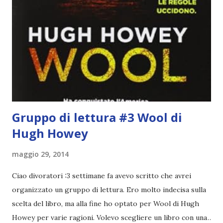
Pirati di Orlando. Mi feci degli amici eccome: una masnada di
bambini dell'asilo. Non fu un gran passo avanti, se l'obiettivo
era inserirmi fra i coetanei. Fu soprattutto perché come
statura sovrastavo tutti gli altri giocatori se quell'anno per
un pelo non entrai nella formazione ufficiale. Qu...
Gruppo di lettura #3 Wool di
Hugh Howey
maggio 29, 2014
Ciao divoratori :3 settimane fa avevo scritto che avrei
organizzato un gruppo di lettura. Ero molto indecisa sulla
scelta del libro, ma alla fine ho optato per Wool di Hugh
Howey per varie ragioni. Volevo scegliere un libro con una