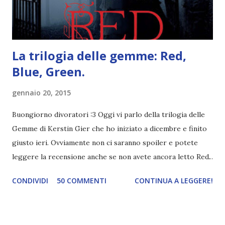
trovato una scena in ...
La trilogia delle gemme: Red,
Blue, Green.
gennaio 20, 2015
Buongiorno divoratori :3 Oggi vi parlo della trilogia delle
Gemme di Kerstin Gier che ho iniziato a dicembre e finito
giusto ieri. Ovviamente non ci saranno spoiler e potete
leggere la recensione anche se non avete ancora letto Red.
Per le trame dei libri cliccate sulle cover :3 Red, Blue e
CONDIVIDI
50 COMMENTI
CONTINUA A LEGGERE!
Green sono state delle letture molto piacevoli ma non
nego il fatto che le mie aspettative sono state un po'
deluse. Ho sempre letto recensioni positivissime e su GR il