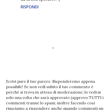
RISPONDI
P
Scrivi pure il tuo parere. Risponderemo appena
o
possibile! Se non vedi subito il tuo commento è
s
perché si trova in attesa di moderazione; lo vedrai
t
solo una volta che sarà approvato (approvo TUTTI i
a
commenti tranne lo spam; inoltre facendo così
u
riusciamo a rispondere anche quando commenti un