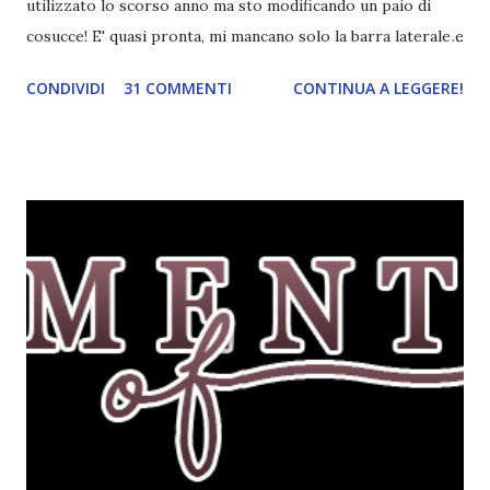
utilizzato lo scorso anno ma sto modificando un paio di
cosucce! E' quasi pronta, mi mancano solo la barra laterale e
il piè di pagina. Ho come l'impressione che mi faranno
CONDIVIDI
31 COMMENTI
CONTINUA A LEGGERE!
impazzire e.e Un po' mi dispiacerà abbandonare quest
grafica perché mi piace tantissimo :\ magari la utilizzerò di
nuovo un'altra volta! Letture di Dicembre Lo scorso mese
avevo inserito sedici titoli. Già sapevo che non li avrei letti
tutti ma ogni volta preferisco esagerare per avere più
scelta! Dalla tbr ho letto soltanto cinque titoli: I cento
colori del blu, Amy Harmon ★ ★ ★ ★ Sapete il mio
rapporto con gli ya. Questo stranamente mi è piaciuto
molto. Mi è piaciuta la protagonista, la sua crescita, il suo
rapporto con il professor Wilson che cresce piano piano.
Alla fine mi stavo pure commuovendo! Unravel me ,
Tahereh Mafi ★ ★ ★ ★ ★ Ho già scritto una recensi...