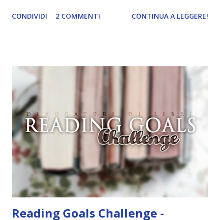
spiegazione dei personaggi principali e l’ordine di lettura ,
CONDIVIDI
2 COMMENTI
CONTINUA A LEGGERE!
e anche un breve commento sui libri singoli. I libri sono in
ordine di lettura, in modo che sappiate esattamente dove
iniziare, come continuare e soprattutto dove finire con la
storia dei Cavalieri! Titolo: Corrupt - Il mio sbaglio più
grande (Devil's Night 1#) Autrice : Penelope Douglas
Pagine: 448 Editore: Newton Compton Editori
Pubblicazione: 10 Gennaio 2023 Traduttore: Laura Lancini
Trama: “Si chiama Michael Crist. È il fratello maggiore del
mio ragazzo ed è come quei film dell'orrore che guardi
coprendoti gli occhi. È bellissimo, forte, e assolutamente
terrificante. Non mi vede neppure. Ma io l'ho notato. L'ho
visto, l'ho sentito. Le cose che ha fatto, i misfatti ch...
Reading Goals Challenge -