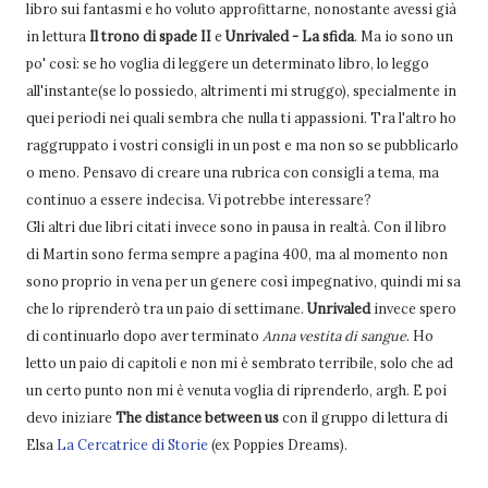
libro sui fantasmi e ho voluto approfittarne, nonostante avessi già
in lettura
Il trono di spade II
e
Unrivaled - La sfida
. Ma io sono un
po' così: se ho voglia di leggere un determinato libro, lo leggo
all'instante(se lo possiedo, altrimenti mi struggo), specialmente in
quei periodi nei quali sembra che nulla ti appassioni. Tra l'altro ho
raggruppato i vostri consigli in un post e ma non so se pubblicarlo
o meno. Pensavo di creare una rubrica con consigli a tema, ma
continuo a essere indecisa. Vi potrebbe interessare?
Gli altri due libri citati invece sono in pausa in realtà. Con il libro
di Martin sono ferma sempre a pagina 400, ma al momento non
sono proprio in vena per un genere così impegnativo, quindi mi sa
che lo riprenderò tra un paio di settimane.
Unrivaled
invece spero
di continuarlo dopo aver terminato
Anna vestita di sangue
. Ho
letto un paio di capitoli e non mi è sembrato terribile, solo che ad
un certo punto non mi è venuta voglia di riprenderlo, argh. E poi
devo iniziare
The distance between us
con il gruppo di lettura di
Elsa
La Cercatrice di Storie
(ex Poppies Dreams).