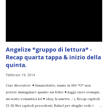
Angelize *gruppo di lettura* -
Recap quarta tappa & inizio della
quinta.
febbraio 19, 2014
Ciao divoratori ♥ Innanzitutto, siamo in 160 *O* non
potete immaginare quanto sia felice ♥ (oggi cuori ovunque,
mi sento romantica lol ♥ okay, la smetto .-.). Recap capitoli
21-26 Nei capitoli precedenti, Rafael per sbaglio vede i