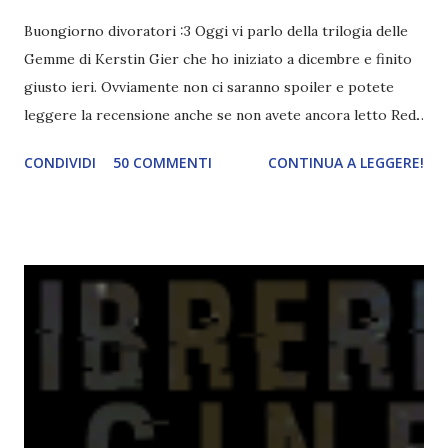
Buongiorno divoratori :3 Oggi vi parlo della trilogia delle
Gemme di Kerstin Gier che ho iniziato a dicembre e finito
giusto ieri. Ovviamente non ci saranno spoiler e potete
leggere la recensione anche se non avete ancora letto Red.
Per le trame dei libri cliccate sulle cover :3 Red, Blue e
CONDIVIDI
50 COMMENTI
CONTINUA A LEGGERE!
Green sono state delle letture molto piacevoli ma non
nego il fatto che le mie aspettative sono state un po'
deluse. Ho sempre letto recensioni positivissime e su GR il
rating più basso è di tipo quattro stelline o_o. Perciò
potete capire le mie aspettative! Innanzitutto, se la Gier o
la ce avesse deciso di pubblicare la trilogia in un unico libro,
probabilmente lo avrei apprezzato molto di più. Red è
molto introduttivo, nel senso che in trecento pagine non
succede un bel niente. E non ha nemmeno un finale ._.
finisce esattamente nel bel mezzo della storia (anzi, quale