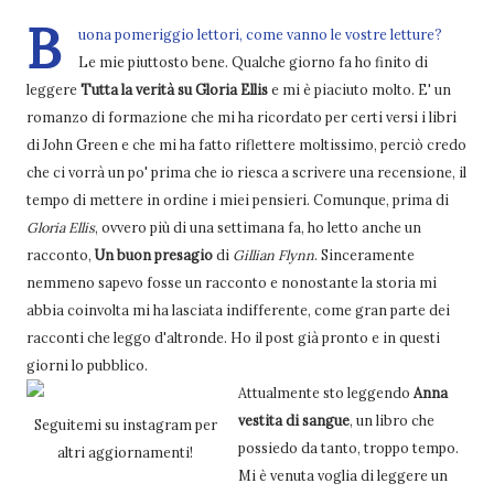
B
uona pomeriggio lettori, come vanno le vostre letture?
Le mie piuttosto bene. Qualche giorno fa ho finito di
leggere
Tutta la verità su Gloria Ellis
e mi è piaciuto molto. E' un
romanzo di formazione che mi ha ricordato per certi versi i libri
di John Green e che mi ha fatto riflettere moltissimo, perciò credo
che ci vorrà un po' prima che io riesca a scrivere una recensione, il
tempo di mettere in ordine i miei pensieri. Comunque, prima di
Gloria Ellis
, ovvero più di una settimana fa, ho letto anche un
racconto,
Un buon presagio
di
Gillian Flynn
. Sinceramente
nemmeno sapevo fosse un racconto e nonostante la storia mi
abbia coinvolta mi ha lasciata indifferente, come gran parte dei
racconti che leggo d'altronde. Ho il post già pronto e in questi
giorni lo pubblico.
Attualmente sto leggendo
Anna
vestita di sangue
, un libro che
Seguitemi su instagram per
possiedo da tanto, troppo tempo.
altri aggiornamenti!
Mi è venuta voglia di leggere un