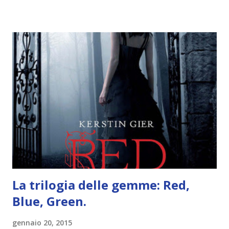
trovare le regole nel post introduttivo , mentre la classifica
potete trovarla a questo link . Adesso passiamo agli
obiettivi! OBIETTIVI Iniziamo con un obiettivo facile facile:
un libro ambientato in Australia . Mare, mare, mare !
L'Oceania è circondata dal mare! Un libro nel quale il mare è
l'elemento fondamentale. Un libro sulle sirene, un libro con
protagonisti dei surfisti.. un libro importante nella storia
della letteratura australiana, neozelandese, ecc . l'Oceania
è ricca di natura! Leggete un libro con una cover molto, ...
La trilogia delle gemme: Red,
Blue, Green.
gennaio 20, 2015