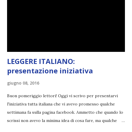
(più o meno) e non come le tremila cose che inizio per poi
lasciare a metà. Tra l'altro ripenso a circa un anno e mezzo
fa, quando non sapevo più che farmene di D ivoratori di
libri . Quindi pubblicare un post celebrativo era il minimo
che potessi fare. All'inizio non avevo idea che il ...
LEGGERE ITALIANO:
presentazione iniziativa
giugno 08, 2016
Buon pomeriggio lettori! Oggi vi scrivo per presentarvi
l'iniziativa tutta italiana che vi avevo promesso qualche
settimana fa sulla pagina facebook. Ammetto che quando lo
scrissi non avevo la minima idea di cosa fare, ma qualche
giorno fa ho buttato giù un'idea che mi piace parecchio. <a