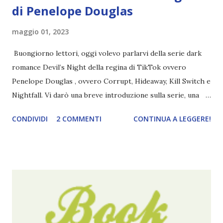
di Penelope Douglas
maggio 01, 2023
Buongiorno lettori, oggi volevo parlarvi della serie dark
romance Devil’s Night della regina di TikTok ovvero
Penelope Douglas , ovvero Corrupt, Hideaway, Kill Switch e
Nightfall. Vi darò una breve introduzione sulla serie, una
spiegazione dei personaggi principali e l’ordine di lettura ,
CONDIVIDI
2 COMMENTI
CONTINUA A LEGGERE!
e anche un breve commento sui libri singoli. I libri sono in
ordine di lettura, in modo che sappiate esattamente dove
iniziare, come continuare e soprattutto dove finire con la
storia dei Cavalieri! Titolo: Corrupt - Il mio sbaglio più
grande (Devil's Night 1#) Autrice : Penelope Douglas
Pagine: 448 Editore: Newton Compton Editori
Pubblicazione: 10 Gennaio 2023 Traduttore: Laura Lancini
Trama: “Si chiama Michael Crist. È il fratello maggiore del