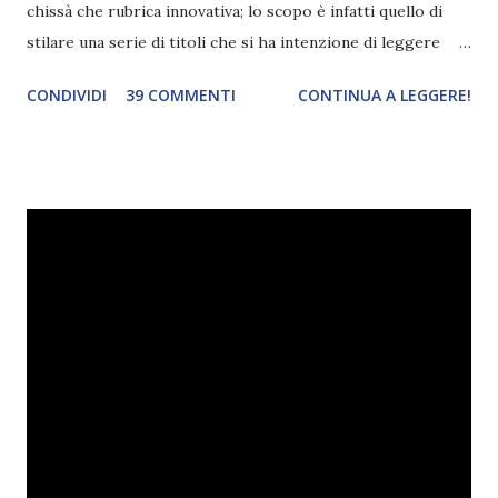
chissà che rubrica innovativa; lo scopo è infatti quello di
stilare una serie di titoli che si ha intenzione di leggere
durante il mese e di riepilogare le letture fatte. E' anche
CONDIVIDI
39 COMMENTI
CONTINUA A LEGGERE!
una rubrica per tenere sotto controllo le reading
challenge, perché quest'anno sono veramente decisa a
portarne a termine un bel po'. Non tanto perché cavolo, ho
terminato una sfida, sono Dio!, ma piuttosto perché voglio
spaziare con i generi letterari e non limitarmi al fantasy.
Per farvi un esempio nel 2015 mi sembra di aver letto
troppi libri impegnativi e davvero pochi libri "leggeri", il
che non è sempre un bene. Credo che sia stata la principale
causa per il mio calo di letture. Comunque, ogni mese -
nessun giorno fisso, però - pubblicherò questo post.
Spero che la rubrica sia di vostro gradimento. GENNAIO
TBR+OBIETTIVI Questa è la mia tbr del mese...