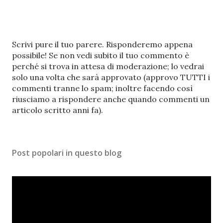
P
Scrivi pure il tuo parere. Risponderemo appena
o
possibile! Se non vedi subito il tuo commento è
s
perché si trova in attesa di moderazione; lo vedrai
t
solo una volta che sarà approvato (approvo TUTTI i
a
commenti tranne lo spam; inoltre facendo così
u
riusciamo a rispondere anche quando commenti un
n
articolo scritto anni fa).
c
o
m
Post popolari in questo blog
m
e
n
t
o