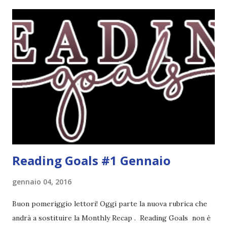
sentito parlare benissimo di questo autore per quanto
riguarda i suoi romanzi thriller. Per il momento sono
troppo fissata con questo genere ma ho letto pochi libri
thriller e vorrei davvero iniziarne qualcuno. Attraverso il
fuoco - Josephine Angeline \\ 19 settembre. Qualsiasi
libro cita anche soltanto "Salem" deve essere
assolutamente mio. Sono affascinata dalla storia delle
streghe di Salem e se oltre alle streghe aggiungiamo
mondi paralleli e gemelle malefiche, la mia curiosità monta
alle st...
Reading Goals #1 Gennaio
gennaio 04, 2016
Buon pomeriggio lettori! Oggi parte la nuova rubrica che
andrà a sostituire la Monthly Recap . Reading Goals non è