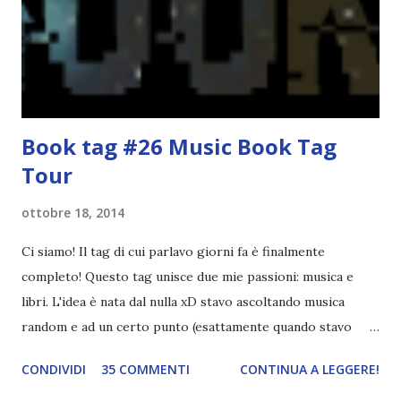
ispirato alle favole (D:), tutte voi lasciate solo un titolo e
poi a random ne sceglierò tre! Aggiornerò il post, oppure
potrete trova...
Book tag #26 Music Book Tag
Tour
ottobre 18, 2014
Ci siamo! Il tag di cui parlavo giorni fa è finalmente
completo! Questo tag unisce due mie passioni: musica e
libri. L'idea è nata dal nulla xD stavo ascoltando musica
random e ad un certo punto (esattamente quando stavo
ascoltando Let me love you) mi è venuta in mente
CONDIVIDI
35 COMMENTI
CONTINUA A LEGGERE!
quest'idea. Lo scopo del tag è di associare ad ogni canzone