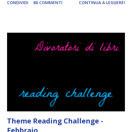
CONDIVIDI
86 COMMENTI
CONTINUA A LEGGERE!
href="http://divoratoridilibri.blogspot.com/2016/06/legg
ere-italiano-blogtour-presentazione.html"><img
src="http://i68.tinypic.com/2vmt5lk.png" width="300">
</a> Ok, sorvoliamo sulla mia totale incapacità di scegliere
titoli e passiamo alla spiegazione di questa iniziativa che
sarà piuttosto difficile (per me). Siccome è tipo la terza
volta che provo a scrivere questo post (con scarsi risultati),
farò uno schemino semplice semplice per evitare di
spiegarmi come un libro chiuso (as always). IN COSA
CONSISTE QUESTO BLOGTOUR? E' un'iniziativa dedicata
agli autori italiani, sia pubblicati da editori sia
autopubblicati. Si svolgerà ne...
Theme Reading Challenge -
Febbraio