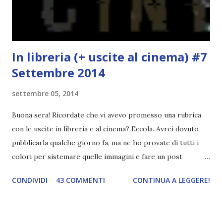
"mezzo" della storia? Questa storia ha praticamente solo
l'inizio!). Stessa cosa con Blue , stessa...
In libreria (+ uscite al cinema) #7
Settembre 2014
settembre 05, 2014
Buona sera! Ricordate che vi avevo promesso una rubrica
con le uscite in libreria e al cinema? Eccola. Avrei dovuto
pubblicarla qualche giorno fa, ma ne ho provate di tutti i
colori per sistemare quelle immagini e fare un post
ordinato! Ora finalmente ci sono riuscita! IN LIBRERIA Per
CONDIVIDI
43 COMMENTI
CONTINUA A LEGGERE!
leggere la trama cliccate sulla copertina. Vi ho segnalato
solo alcune delle uscite, quelle che più hanno attirato la mia
attenzione. Phobia - Wulf Dorn \\ 11 settembre. Ho