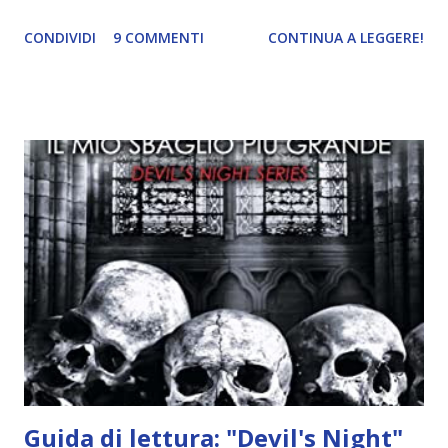
ricordi di Haniel e i due litigano. In seguito, i mezzi angeli si
CONDIVIDI
9 COMMENTI
CONTINUA A LEGGERE!
incontrano e Hesediel mostra loro come combattere i puri.
Alcuni sono increduli, altri incerti che sia una buona
idea..fatto sta' che si mettono all'opera. Ma è proprio
quando stanno iniziando ad avere dei risultati che spunta un
angelo puro, Elemiah. Ma, a differenza di cosa pensano,
l'angelo non ha intenzione di fare una strage, piuttosto è lì
per avvertili che Mikael non è più "l'angelo puro" che
credono e che potrebbe aver ucciso altri mezzi angeli, tipo
Rafael. A quelle parole, Haniel seguito da altri ibridi, si reca
nell'appartamento, senza risultati. Infine cercano nella
chiesetta. Lì trovano Rafael alle prese con gli angeli puri,
ma questa volta ...
Guida di lettura: "Devil's Night"