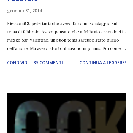
gennaio 31, 2014
Rieccomi! Sapete tutti che avevo fatto un sondaggio sul
tema di febbraio. Avevo pensato che a febbraio essendoci in
mezzo San Valentino, un buon tema sarebbe stato quello
dell'amore. Ma avevo storto il naso io in primis. Poi come
tema era troppo vago. Così avevo deciso di rendere le cose
CONDIVIDI
35 COMMENTI
CONTINUA A LEGGERE!
più difficili e fare decidere a voi lettori tra storie d'amore
da diabete, storie d'amore/odio, storie strappalacrime. Ma,
visto che decido sempre di testa mia, due giorni prima della
fine di gennaio, ho pensato ad un tema interessante. Potevo
farlo benissimo il prossimo mese, però visto che avrei
fatto decidere a uno di voi, il mese di febbraio era perfetto.
Dunque qual è questo tema, vi starete chiedendo. Il tema di
febbraio è libri ispirati alle favole! Che ve ne pare? Io avrei
un po' di titoli in wishlist ^^ Non avendo letto nessun libro