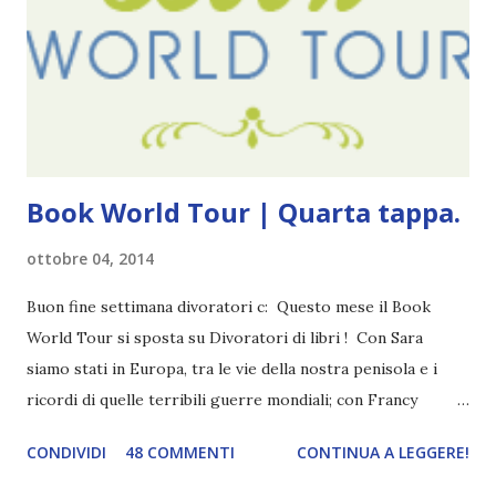
mio ragazzo ed è come quei film dell'orrore che guardi
coprendoti gli occhi. È bellissimo, forte, e assolutamente
terrificante. Non mi vede neppure. Ma io l'ho notato. L'ho
visto, l'ho sentito. Le cose che ha fatto, i misfatti ch...
Book World Tour | Quarta tappa.
ottobre 04, 2014
Buon fine settimana divoratori c: Questo mese il Book
World Tour si sposta su Divoratori di libri ! Con Sara
siamo stati in Europa, tra le vie della nostra penisola e i
ricordi di quelle terribili guerre mondiali; con Francy
abbiamo esplorato i territori asiatici; con Mel e Mys
CONDIVIDI
48 COMMENTI
CONTINUA A LEGGERE!
abbiamo vagato nella savana. Ora preparate le valigie che si
va in OCEANIA ! Se volete rinfrescarvi la memoria, potete