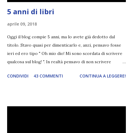
5 anni di libri
aprile 09, 2018
Oggi il blog compie 5 anni, ma lo avete già dedotto dal
titolo. Stavo quasi per dimenticarlo e, anzi, pensavo fosse
ieri ed ero tipo " Oh mio dio! Mi sono scordata di scrivere
qualcosa sul blog! ". In realtà pensavo di non scrivere
completamente niente perché i 'blogversary' stanno
CONDIVIDI
43 COMMENTI
CONTINUA A LEGGERE!
diventando un po' come i miei compleanni. Semplicemente
mi scoccia festeggiarli perché tanto ogni anno dico sempre
le solite cose (e in effetti gli ultimi quattro blogversary
sembrano fatti tutti con lo stampino.. NO, NON
CERCATELI, SONO IMBARAZZANTI!) . Però cavolo, sono
cinque anni e non sono pochi . Il blog è praticamente
l'unica cosa della mia vita che ho continuato con costanza