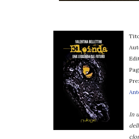
Tit
Aut
Edi
Pag
Pre
Ant
In 
del
clo