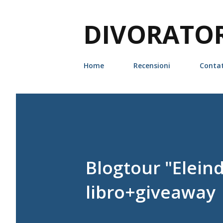
DIVORATORI
Home
Recensioni
Contat
Blogtour "Elein
libro+giveaway