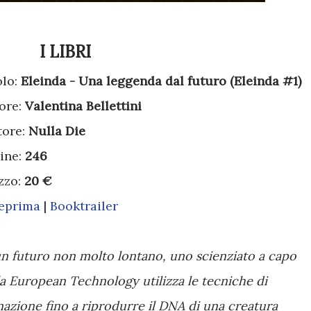
I LIBRI
olo:
Eleinda - Una leggenda dal futuro (Eleinda #1)
ore:
Valentina Bellettini
tore:
Nulla Die
ine:
246
zzo:
20 €
eprima
|
Booktrailer
un futuro non molto lontano, uno scienziato a capo
la European Technology utilizza le tecniche di
nazione fino a riprodurre il DNA di una creatura