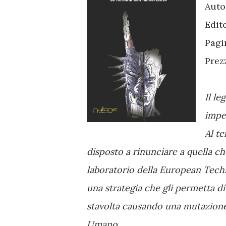
Auto
Edit
Pagi
Prez
Il l
imped
Al t
disposto a rinunciare a quella c
laboratorio della European Tech
una strategia che gli permetta di
stavolta causando una mutazione
Umano.