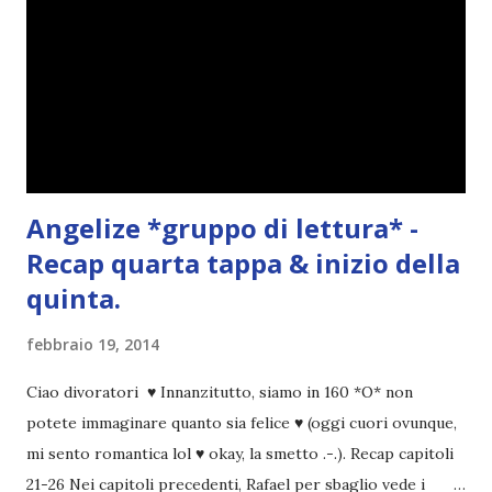
Angelize *gruppo di lettura* -
Recap quarta tappa & inizio della
quinta.
febbraio 19, 2014
Ciao divoratori ♥ Innanzitutto, siamo in 160 *O* non
potete immaginare quanto sia felice ♥ (oggi cuori ovunque,
mi sento romantica lol ♥ okay, la smetto .-.). Recap capitoli
21-26 Nei capitoli precedenti, Rafael per sbaglio vede i