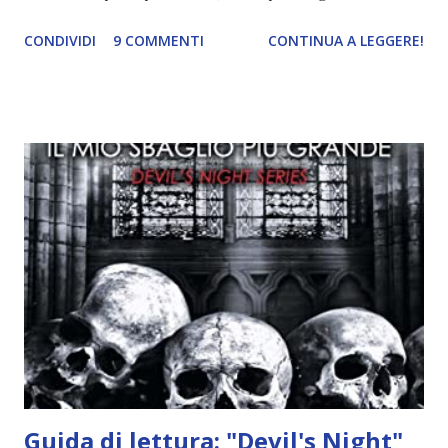
ricordi di Haniel e i due litigano. In seguito, i mezzi angeli si
CONDIVIDI
9 COMMENTI
CONTINUA A LEGGERE!
incontrano e Hesediel mostra loro come combattere i puri.
Alcuni sono increduli, altri incerti che sia una buona
idea..fatto sta' che si mettono all'opera. Ma è proprio
quando stanno iniziando ad avere dei risultati che spunta un
angelo puro, Elemiah. Ma, a differenza di cosa pensano,
l'angelo non ha intenzione di fare una strage, piuttosto è lì
per avvertili che Mikael non è più "l'angelo puro" che
credono e che potrebbe aver ucciso altri mezzi angeli, tipo
Rafael. A quelle parole, Haniel seguito da altri ibridi, si reca
nell'appartamento, senza risultati. Infine cercano nella
chiesetta. Lì trovano Rafael alle prese con gli angeli puri,
ma questa volta ...
Guida di lettura: "Devil's Night"