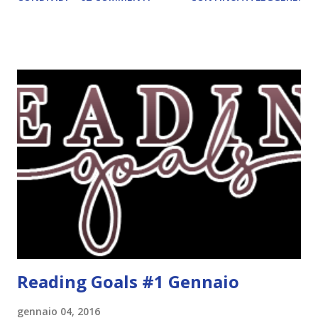
persone interessate. E quindi eccomi qui con il post delle
iscrizioni e con il regolamento! La Reading Goals Challenge
La challenge è molto semplice. Bisogna creare una lista di
obiettivi da portare a termine durante il 2017. E' una
challenge un po' particolare perché ogni libro letto può
ricoprire più di un obiettivo. Riportandovi l'esempio che ho
fatto nell'altro post, se leggo un libro horror sulle sirene
scritto dal mio autore preferito, tecnicamente ho già
completato tre degli obiettivi della mia lista . Non importa
leggere 345.453.312 libri, ma maturare come lettore,
uscendo fuori dalla propria comfort zone. Come
partecipare Per partecipare non dovete fare altro che
crea...
Reading Goals #1 Gennaio
gennaio 04, 2016