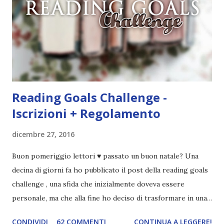
mio ragazzo ed è come quei film dell'orrore che guardi
coprendoti gli occhi. È bellissimo, forte, e assolutamente
terrificante. Non mi vede neppure. Ma io l'ho notato. L'ho
visto, l'ho sentito. Le cose che ha fatto, i misfatti ch...
Reading Goals Challenge -
Iscrizioni + Regolamento
dicembre 27, 2016
Buon pomeriggio lettori ♥ passato un buon natale? Una
decina di giorni fa ho pubblicato il post della reading goals
challenge , una sfida che inizialmente doveva essere
personale, ma che alla fine ho deciso di trasformare in una
challenge vera e propria, dato che ci sono state un paio di
CONDIVIDI
62 COMMENTI
CONTINUA A LEGGERE!