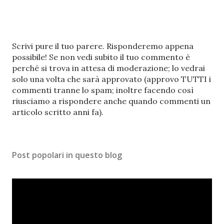
P
Scrivi pure il tuo parere. Risponderemo appena
o
possibile! Se non vedi subito il tuo commento è
s
perché si trova in attesa di moderazione; lo vedrai
t
solo una volta che sarà approvato (approvo TUTTI i
a
commenti tranne lo spam; inoltre facendo così
u
riusciamo a rispondere anche quando commenti un
n
articolo scritto anni fa).
c
o
m
Post popolari in questo blog
m
e
n
t
o