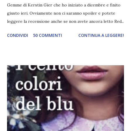
Gemme di Kerstin Gier che ho iniziato a dicembre e finito
giusto ieri. Ovviamente non ci saranno spoiler e potete
leggere la recensione anche se non avete ancora letto Red.
Per le trame dei libri cliccate sulle cover :3 Red, Blue e
CONDIVIDI
50 COMMENTI
CONTINUA A LEGGERE!
Green sono state delle letture molto piacevoli ma non
nego il fatto che le mie aspettative sono state un po'
deluse. Ho sempre letto recensioni positivissime e su GR il
rating più basso è di tipo quattro stelline o_o. Perciò
potete capire le mie aspettative! Innanzitutto, se la Gier o
la ce avesse deciso di pubblicare la trilogia in un unico libro,
probabilmente lo avrei apprezzato molto di più. Red è
molto introduttivo, nel senso che in trecento pagine non
succede un bel niente. E non ha nemmeno un finale ._.
finisce esattamente nel bel mezzo della storia (anzi, quale
"mezzo" della storia? Questa storia ha praticamente solo
l'inizio!). Stessa cosa con Blue , stessa...