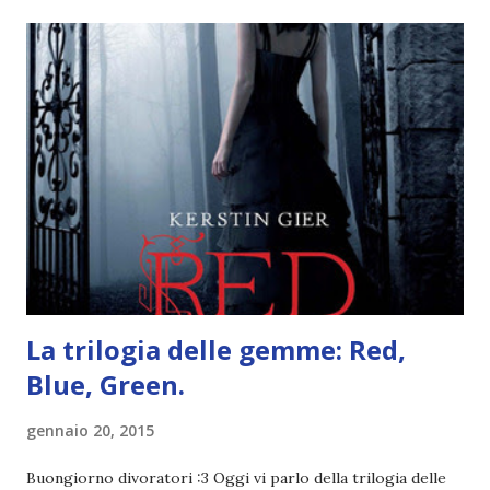
Quante volte vi è capitato di trovare sempre gli stessi modi
di dire in un libro? Ad esempio, i capelli arruffati . TUTTI I
RAGAZZI nei libri hanno i capelli arruffati. Vabbè, c'è crisi, il
pettine costa. Dovrei regalarglielo io uno. O magari del gel.
Fatto sta che nella realtà i ragazzi con i capelli così
sembrano degli scappati di casa. Ah, poi ci sono le ciocche
ribelli. Che monelli, che trasgry. Oppure tutti i personaggi
dei libri sono dei grandi lettori, fatto sta che io non ho mai
trovato una scena in ...
La trilogia delle gemme: Red,
Blue, Green.
gennaio 20, 2015
Buongiorno divoratori :3 Oggi vi parlo della trilogia delle