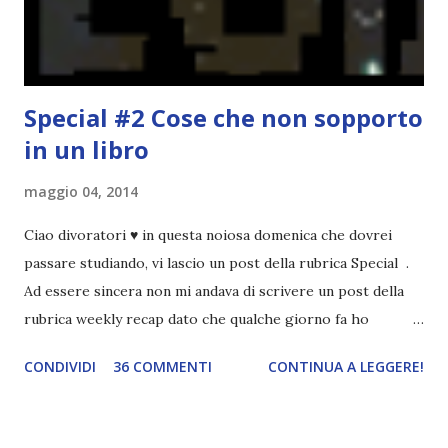
Spero che la rubrica sia di vostro gradimento. GENNAIO
TBR+OBIETTIVI Questa è la mia tbr del mese...
Special #2 Cose che non sopporto
in un libro
maggio 04, 2014
Ciao divoratori ♥ in questa noiosa domenica che dovrei
passare studiando, vi lascio un post della rubrica Special .
Ad essere sincera non mi andava di scrivere un post della
rubrica weekly recap dato che qualche giorno fa ho
pubblicato la monthly recap . Scusate, ma mi scocciava
CONDIVIDI
36 COMMENTI
CONTINUA A LEGGERE!
troppo creare un nuovo banner xD Nella puntata di oggi vi
parlerò di cosa non sopporto in un libro, più nello specifico
Cosa mi fa alzare gli occhi al cielo quando leggo un libro .