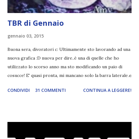
TBR di Gennaio
gennaio 03, 2015
Buona sera, divoratori c: Ultimamente sto lavorando ad una
nuova grafica :D nuova per dire..è una di quelle che ho
utilizzato lo scorso anno ma sto modificando un paio di
cosucce! E' quasi pronta, mi mancano solo la barra laterale e
il piè di pagina. Ho come l'impressione che mi faranno
CONDIVIDI
31 COMMENTI
CONTINUA A LEGGERE!
impazzire e.e Un po' mi dispiacerà abbandonare quest
grafica perché mi piace tantissimo :\ magari la utilizzerò di
nuovo un'altra volta! Letture di Dicembre Lo scorso mese
avevo inserito sedici titoli. Già sapevo che non li avrei letti
tutti ma ogni volta preferisco esagerare per avere più
scelta! Dalla tbr ho letto soltanto cinque titoli: I cento