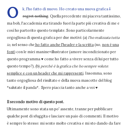
O
k, l'ho fatto di nuovo. Ho creato una nuova grafica
I
regret nothing
. Quella precedente mi piaceva tantissimo,
ma boh, l'accademia sta tirando fuori la parte più creativa di me e
così ho partorito questo template. Sono particolarmente
orgogliosa di questa grafica per due motivi: (a)
l'ho realizzata tutta
io
, nel senso che
ho fatto anche l'header e la scritta
(no,
non è una
font
) con le miei manine+illustrator (amore incondizionato per
questo programma ♥ come ho fatto a vivere senza di lui per tutto
questo tempo?), (b)
perché è la grafica che ho sempre voluto
:
semplice e con un header che mi rappresenti
. Insomma, sono
tanto orgogliosa del risultato e della nuova mascotte del blog
*salutate il panda*. Spero piaccia tanto anche a voi ♥
Il secondo motivo di questo post.
Ultimamente sono stata un po' assente, tranne per pubblicare
qualche post di sfuggita e lasciare un paio di commenti. Il motivo
è sempre lo stesso: mi sento molto creativa e mi sto dando da fare