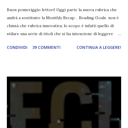
Buon pomeriggio lettori! Oggi parte la nuova rubrica che
andrà a sostituire la Monthly Recap . Reading Goals non è
chissà che rubrica innovativa; lo scopo è infatti quello di
stilare una serie di titoli che si ha intenzione di leggere
durante il mese e di riepilogare le letture fatte. E' anche
CONDIVIDI
39 COMMENTI
CONTINUA A LEGGERE!
una rubrica per tenere sotto controllo le reading
challenge, perché quest'anno sono veramente decisa a
portarne a termine un bel po'. Non tanto perché cavolo, ho
terminato una sfida, sono Dio!, ma piuttosto perché voglio
spaziare con i generi letterari e non limitarmi al fantasy.
Per farvi un esempio nel 2015 mi sembra di aver letto
troppi libri impegnativi e davvero pochi libri "leggeri", il
che non è sempre un bene. Credo che sia stata la principale
causa per il mio calo di letture. Comunque, ogni mese -
nessun giorno fisso, però - pubblicherò questo post.