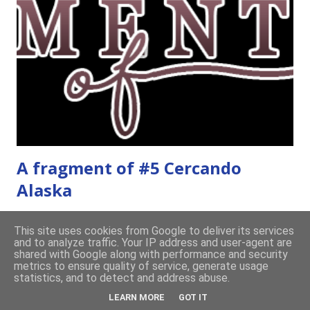
colori del blu, Amy Harmon ★ ★ ★ ★ Sapete il mio
rapporto con gli ya. Questo stranamente mi è piaciuto
molto. Mi è piaciuta la protagonista, la sua crescita, il suo
rapporto con il professor Wilson che cresce piano piano.
Alla fine mi stavo pure commuovendo! Unravel me ,
Tahereh Mafi ★ ★ ★ ★ ★ Ho già scritto una recensi...
A fragment of #5 Cercando
Alaska
maggio 19, 2014
This site uses cookies from Google to deliver its services
and to analyze traffic. Your IP address and user-agent are
Ciao divoratori! In questo pomeriggio un po' " uhm ", con il
shared with Google along with performance and security
metrics to ensure quality of service, generate usage
libro di filosofia da un lato, il libro Hunted nell'altro, il
statistics, and to detect and address abuse.
cellulare in mano e il computer sulla scrivania (si vede che
LEARN MORE
GOT IT
sto studiando vero? XD), vi lascio un estratto di Cercando