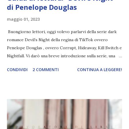
di Penelope Douglas
maggio 01, 2023
Buongiorno lettori, oggi volevo parlarvi della serie dark
romance Devil’s Night della regina di TikTok ovvero
Penelope Douglas , ovvero Corrupt, Hideaway, Kill Switch e
Nightfall. Vi darò una breve introduzione sulla serie, una
spiegazione dei personaggi principali e l’ordine di lettura ,
CONDIVIDI
2 COMMENTI
CONTINUA A LEGGERE!
e anche un breve commento sui libri singoli. I libri sono in
ordine di lettura, in modo che sappiate esattamente dove
iniziare, come continuare e soprattutto dove finire con la
storia dei Cavalieri! Titolo: Corrupt - Il mio sbaglio più
grande (Devil's Night 1#) Autrice : Penelope Douglas
Pagine: 448 Editore: Newton Compton Editori
Pubblicazione: 10 Gennaio 2023 Traduttore: Laura Lancini
Trama: “Si chiama Michael Crist. È il fratello maggiore del