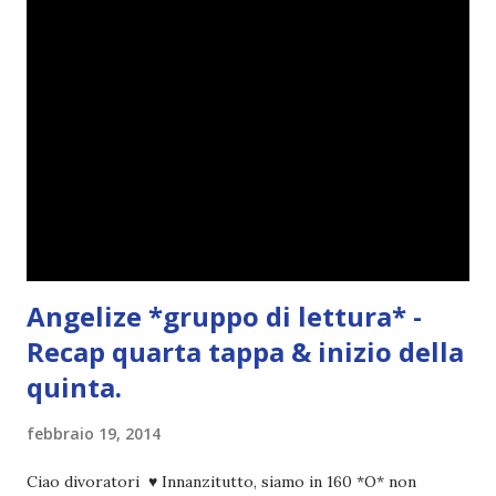
t
o
Angelize *gruppo di lettura* -
Recap quarta tappa & inizio della
quinta.
febbraio 19, 2014
Ciao divoratori ♥ Innanzitutto, siamo in 160 *O* non