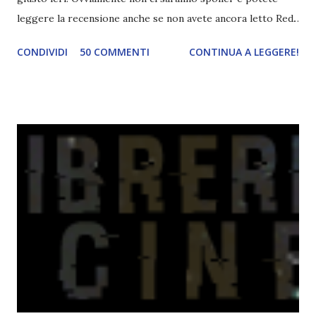
leggere la recensione anche se non avete ancora letto Red.
Per le trame dei libri cliccate sulle cover :3 Red, Blue e
CONDIVIDI
50 COMMENTI
CONTINUA A LEGGERE!
Green sono state delle letture molto piacevoli ma non
nego il fatto che le mie aspettative sono state un po'
deluse. Ho sempre letto recensioni positivissime e su GR il
rating più basso è di tipo quattro stelline o_o. Perciò
potete capire le mie aspettative! Innanzitutto, se la Gier o
la ce avesse deciso di pubblicare la trilogia in un unico libro,
probabilmente lo avrei apprezzato molto di più. Red è
molto introduttivo, nel senso che in trecento pagine non
succede un bel niente. E non ha nemmeno un finale ._.
finisce esattamente nel bel mezzo della storia (anzi, quale
"mezzo" della storia? Questa storia ha praticamente solo
l'inizio!). Stessa cosa con Blue , stessa...