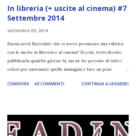
In libreria (+ uscite al cinema) #7
Settembre 2014
settembre 05, 2014
Buona sera! Ricordate che vi avevo promesso una rubrica
con le uscite in libreria e al cinema? Eccola. Avrei dovuto
pubblicarla qualche giorno fa, ma ne ho provate di tutti i
colori per sistemare quelle immagini e fare un post
ordinato! Ora finalmente ci sono riuscita! IN LIBRERIA Per
CONDIVIDI
43 COMMENTI
CONTINUA A LEGGERE!
leggere la trama cliccate sulla copertina. Vi ho segnalato
solo alcune delle uscite, quelle che più hanno attirato la mia
attenzione. Phobia - Wulf Dorn \\ 11 settembre. Ho
sentito parlare benissimo di questo autore per quanto
riguarda i suoi romanzi thriller. Per il momento sono
troppo fissata con questo genere ma ho letto pochi libri