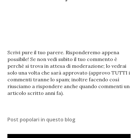
P
Scrivi pure il tuo parere. Risponderemo appena
o
possibile! Se non vedi subito il tuo commento è
s
perché si trova in attesa di moderazione; lo vedrai
t
solo una volta che sarà approvato (approvo TUTTI i
a
commenti tranne lo spam; inoltre facendo così
u
riusciamo a rispondere anche quando commenti un
n
articolo scritto anni fa).
c
o
m
Post popolari in questo blog
m
e
n