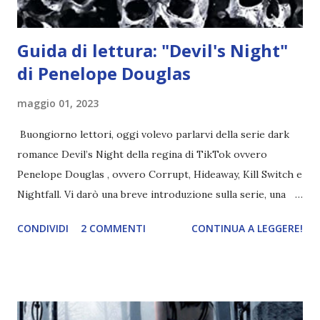
Guida di lettura: "Devil's Night"
di Penelope Douglas
maggio 01, 2023
Buongiorno lettori, oggi volevo parlarvi della serie dark
romance Devil’s Night della regina di TikTok ovvero
Penelope Douglas , ovvero Corrupt, Hideaway, Kill Switch e
Nightfall. Vi darò una breve introduzione sulla serie, una
spiegazione dei personaggi principali e l’ordine di lettura ,
CONDIVIDI
2 COMMENTI
CONTINUA A LEGGERE!
e anche un breve commento sui libri singoli. I libri sono in
ordine di lettura, in modo che sappiate esattamente dove
iniziare, come continuare e soprattutto dove finire con la
storia dei Cavalieri! Titolo: Corrupt - Il mio sbaglio più
grande (Devil's Night 1#) Autrice : Penelope Douglas