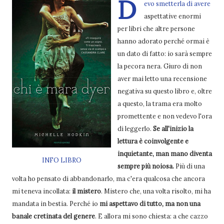
D
evo smetterla di avere
aspettative enormi
per libri che altre persone
hanno adorato perché ormai è
un dato di fatto: io sarà sempre
la pecora nera. Giuro di non
aver mai letto una recensione
negativa su questo libro e, oltre
a questo, la trama era molto
promettente e non vedevo l'ora
di leggerlo.
Se all'inizio la
lettura è coinvolgente e
inquietante, man mano diventa
INFO LIBRO
sempre più noiosa.
Più di una
volta ho pensato di abbandonarlo, ma c'era qualcosa che ancora
mi teneva incollata:
il mistero
. Mistero che, una volta risolto, mi ha
mandata in bestia. Perché io
mi aspettavo di tutto, ma non una
banale cretinata del genere
. E allora mi sono chiesta: a che cazzo