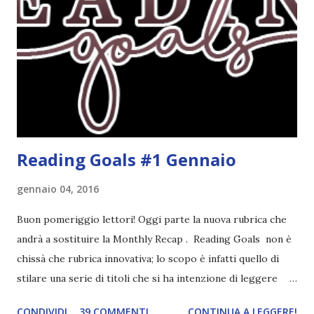
thriller e vorrei davvero iniziarne qualcuno. Attraverso il
fuoco - Josephine Angeline \\ 19 settembre. Qualsiasi
libro cita anche soltanto "Salem" deve essere
assolutamente mio. Sono affascinata dalla storia delle
streghe di Salem e se oltre alle streghe aggiungiamo
mondi paralleli e gemelle malefiche, la mia curiosità monta
alle st...
Reading Goals #1 Gennaio
gennaio 04, 2016
Buon pomeriggio lettori! Oggi parte la nuova rubrica che
andrà a sostituire la Monthly Recap . Reading Goals non è
chissà che rubrica innovativa; lo scopo è infatti quello di
stilare una serie di titoli che si ha intenzione di leggere
durante il mese e di riepilogare le letture fatte. E' anche
CONDIVIDI
39 COMMENTI
CONTINUA A LEGGERE!