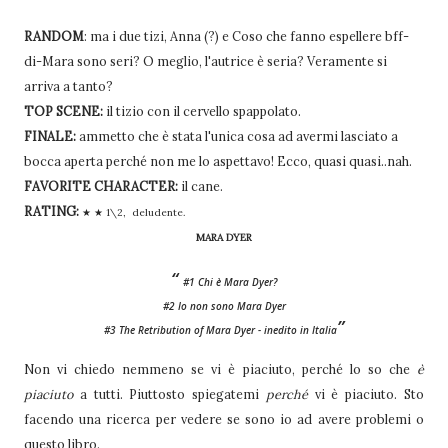
RANDOM
: ma i due tizi, Anna (?) e Coso che fanno espellere bff-
di-Mara sono seri? O meglio, l'autrice è seria? Veramente si
arriva a tanto?
TOP SCENE:
il tizio con il cervello spappolato.
FINALE:
ammetto che è stata l'unica cosa ad avermi lasciato a
bocca aperta perché non me lo aspettavo! Ecco, quasi quasi..nah.
FAVORITE CHARACTER:
il cane.
RATING:
★ ★ 1\2, d
eludente.
MARA DYER
#1 Chi è Mara Dyer?
#2 Io non sono Mara Dyer
#3 The Retribution of Mara Dyer - inedito in Italia
Non vi chiedo nemmeno se vi è piaciuto, perché lo so che
è
piaciuto
a tutti. Piuttosto spiegatemi
perché
vi è piaciuto. Sto
facendo una ricerca per vedere se sono io ad avere problemi o
questo libro.