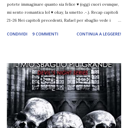
potete immaginare quanto sia felice ♥ (oggi cuori ovunque,
mi sento romantica lol ♥ okay, la smetto .-.). Recap capitoli
21-26 Nei capitoli precedenti, Rafael per sbaglio vede i
ricordi di Haniel e i due litigano. In seguito, i mezzi angeli si
CONDIVIDI
9 COMMENTI
CONTINUA A LEGGERE!
incontrano e Hesediel mostra loro come combattere i puri.
Alcuni sono increduli, altri incerti che sia una buona
idea..fatto sta' che si mettono all'opera. Ma è proprio
quando stanno iniziando ad avere dei risultati che spunta un
angelo puro, Elemiah. Ma, a differenza di cosa pensano,
l'angelo non ha intenzione di fare una strage, piuttosto è lì
per avvertili che Mikael non è più "l'angelo puro" che
credono e che potrebbe aver ucciso altri mezzi angeli, tipo
Rafael. A quelle parole, Haniel seguito da altri ibridi, si reca
nell'appartamento, senza risultati. Infine cercano nella
chiesetta. Lì trovano Rafael alle prese con gli angeli puri,
ma questa volta ...