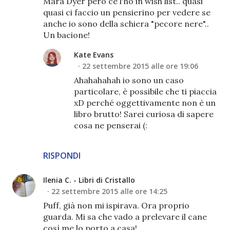
Mara Dyer però ce l'ho in wish list.. quasi
quasi ci faccio un pensierino per vedere se
anche io sono della schiera "pecore nere"..
Un bacione!
Kate Evans
22 settembre 2015 alle ore 19:06
Ahahahahah io sono un caso
particolare, è possibile che ti piaccia
xD perché oggettivamente non è un
libro brutto! Sarei curiosa di sapere
cosa ne penserai (:
RISPONDI
Ilenia C. - Libri di Cristallo
22 settembre 2015 alle ore 14:25
Puff, già non mi ispirava. Ora proprio
guarda. Mi sa che vado a prelevare il cane
così me lo porto a casa!