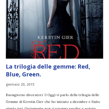
Pagine: 448 Editore: Newton Compton Editori
Pubblicazione: 10 Gennaio 2023 Traduttore: Laura Lancini
Trama: “Si chiama Michael Crist. È il fratello maggiore del
mio ragazzo ed è come quei film dell'orrore che guardi
coprendoti gli occhi. È bellissimo, forte, e assolutamente
terrificante. Non mi vede neppure. Ma io l'ho notato. L'ho
visto, l'ho sentito. Le cose che ha fatto, i misfatti ch...
La trilogia delle gemme: Red,
Blue, Green.
gennaio 20, 2015
Buongiorno divoratori :3 Oggi vi parlo della trilogia delle
Gemme di Kerstin Gier che ho iniziato a dicembre e finito
giusto ieri. Ovviamente non ci saranno spoiler e potete