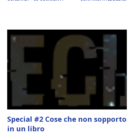
una rubrica per tenere sotto controllo le reading
challenge, perché quest'anno sono veramente decisa a
portarne a termine un bel po'. Non tanto perché cavolo, ho
terminato una sfida, sono Dio!, ma piuttosto perché voglio
spaziare con i generi letterari e non limitarmi al fantasy.
Per farvi un esempio nel 2015 mi sembra di aver letto
troppi libri impegnativi e davvero pochi libri "leggeri", il
che non è sempre un bene. Credo che sia stata la principale
causa per il mio calo di letture. Comunque, ogni mese -
nessun giorno fisso, però - pubblicherò questo post.
Spero che la rubrica sia di vostro gradimento. GENNAIO
TBR+OBIETTIVI Questa è la mia tbr del mese...
Special #2 Cose che non sopporto
in un libro