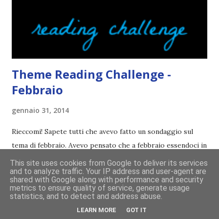
ribelli. Che monelli, che trasgry. Oppure tutti i personaggi
dei libri sono dei grandi lettori, fatto sta che io non ho mai
trovato una scena in ...
Theme Reading Challenge -
Febbraio
gennaio 31, 2014
Rieccomi! Sapete tutti che avevo fatto un sondaggio sul
tema di febbraio. Avevo pensato che a febbraio essendoci in
mezzo San Valentino, un buon tema sarebbe stato quello
This site uses cookies from Google to deliver its services
and to analyze traffic. Your IP address and user-agent are
dell'amore. Ma avevo storto il naso io in primis. Poi come
shared with Google along with performance and security
tema era troppo vago. Così avevo deciso di rendere le cose
metrics to ensure quality of service, generate usage
CONDIVIDI
35 COMMENTI
CONTINUA A LEGGERE!
statistics, and to detect and address abuse.
più difficili e fare decidere a voi lettori tra storie d'amore
LEARN MORE
GOT IT
da diabete, storie d'amore/odio, storie strappalacrime. Ma,