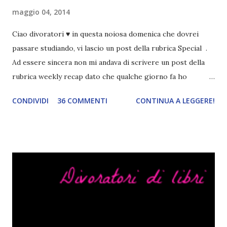
maggio 04, 2014
Ciao divoratori ♥ in questa noiosa domenica che dovrei
passare studiando, vi lascio un post della rubrica Special .
Ad essere sincera non mi andava di scrivere un post della
rubrica weekly recap dato che qualche giorno fa ho
pubblicato la monthly recap . Scusate, ma mi scocciava
CONDIVIDI
36 COMMENTI
CONTINUA A LEGGERE!
troppo creare un nuovo banner xD Nella puntata di oggi vi
parlerò di cosa non sopporto in un libro, più nello specifico
Cosa mi fa alzare gli occhi al cielo quando leggo un libro .
Quante volte vi è capitato di trovare sempre gli stessi modi
di dire in un libro? Ad esempio, i capelli arruffati . TUTTI I
RAGAZZI nei libri hanno i capelli arruffati. Vabbè, c'è crisi, il
pettine costa. Dovrei regalarglielo io uno. O magari del gel.
Fatto sta che nella realtà i ragazzi con i capelli così
sembrano degli scappati di casa. Ah, poi ci sono le ciocche