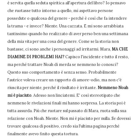
è servita quella seduta spiritica all'apertura del libro? Io pensavo
che ruotasse tutto intorno a quello, mi aspettavo persone
possedute o qualcosa del genere - perché è così che fa intendere
la trama - e invece? Niente. Una cazzata. E mi sono arrabbiata
tantissimo quando ho realizzato di aver perso ben una settimana
della mia vita per una cosa del genere. Come se la storia non
bastasse, ci sono anche i personaggi ad irritarmi. Mara,
MA CHE
DIAMINE DI PROBLEMI HAI?
Capisco l'incidente e tutto il resto,
ma perché trattare Noah di merda se nemmeno lo conosci?
Questo suo comportamento è senza senso. Probabilmente
l'autrice voleva creare un rapporto di amore-odio, ma non c'è
riuscita per niente, perché il risultato è irritante.
Nemmeno Noah
mi è piaciuto
. Adesso non linciatemi. E' così stereotipato che
nemmeno le rivelazioni finali mi hanno sorpresa. La storia poi è
tutta assurda. Più che ruotare sul passato di Mara, ruota sulla sua
relazione con Noah. Niente. Non mi è piaciuto per nulla. Se dovessi
trovare qualcosa di positivo, credo sia l'ultima pagina perché
finalmente avevo finito questa tortura.