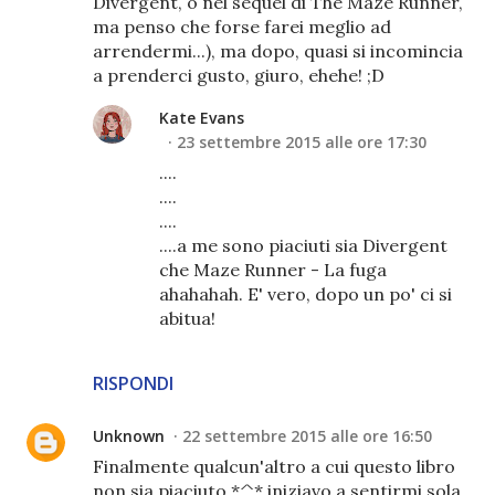
Divergent, o nel sequel di The Maze Runner,
ma penso che forse farei meglio ad
arrendermi...), ma dopo, quasi si incomincia
a prenderci gusto, giuro, ehehe! ;D
Kate Evans
23 settembre 2015 alle ore 17:30
....
....
....
....a me sono piaciuti sia Divergent
che Maze Runner - La fuga
ahahahah. E' vero, dopo un po' ci si
abitua!
RISPONDI
Unknown
22 settembre 2015 alle ore 16:50
Finalmente qualcun'altro a cui questo libro
non sia piaciuto *^* iniziavo a sentirmi sola