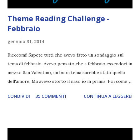
Theme Reading Challenge -
Febbraio
gennaio 31, 2014
Rieccomi! Sapete tutti che avevo fatto un sondaggio sul
tema di febbraio. Avevo pensato che a febbraio essendoci in
mezzo San Valentino, un buon tema sarebbe stato quello
dell'amore. Ma avevo storto il naso io in primis. Poi come
tema era troppo vago. Così avevo deciso di rendere le cose
CONDIVIDI
35 COMMENTI
CONTINUA A LEGGERE!
più difficili e fare decidere a voi lettori tra storie d'amore
da diabete, storie d'amore/odio, storie strappalacrime. Ma,
visto che decido sempre di testa mia, due giorni prima della
fine di gennaio, ho pensato ad un tema interessante. Potevo
farlo benissimo il prossimo mese, però visto che avrei