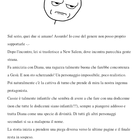
Sul serio, quei due si amano! Assurdo! Io cose del genere non posso proprio
sopportarle -.-
Dopo l'incontro, lei si trasferisce a New Salem, dove incontra parecchia gente
strana.
Fa amicizia con Diana, una ragazza talmente buona che farebbe concorrenza
a Gesù. E non sto scherzando! Un personaggio impossibile, poco realistico.
Poi naturalmente c'è la cattiva di turno che prende di mira la nostra ingenua
protagonista.
Cassie è talmente infantile che sembra di avere a che fare con una dodicenne
(non che tutte le dodicenni siano infantili!!!), sempre a piangersi addosso e
tratta Diana come una specie di divinità. Di tutti gli altri personaggi
secondari si sa a malapena il nome.
La storia inizia a prendere una piega diversa verso le ultime pagine e il finale
resta in sospeso.