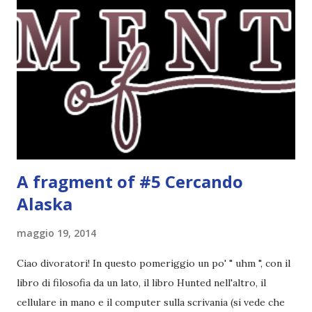
fatto decidere a uno di voi, il mese di febbraio era perfetto.
Dunque qual è questo tema, vi starete chiedendo. Il tema di
febbraio è libri ispirati alle favole! Che ve ne pare? Io avrei
un po' di titoli in wishlist ^^ Non avendo letto nessun libro
ispirato alle favole (D:), tutte voi lasciate solo un titolo e
poi a random ne sceglierò tre! Aggiornerò il post, oppure
potrete trova...
A fragment of #5 Cercando
Alaska
maggio 19, 2014
Ciao divoratori! In questo pomeriggio un po' " uhm ", con il
libro di filosofia da un lato, il libro Hunted nell'altro, il
cellulare in mano e il computer sulla scrivania (si vede che