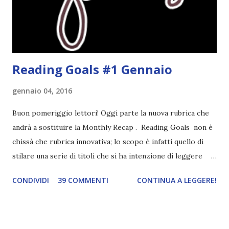
streghe di Salem e se oltre alle streghe aggiungiamo
mondi paralleli e gemelle malefiche, la mia curiosità monta
alle st...
Reading Goals #1 Gennaio
gennaio 04, 2016
Buon pomeriggio lettori! Oggi parte la nuova rubrica che
andrà a sostituire la Monthly Recap . Reading Goals non è
chissà che rubrica innovativa; lo scopo è infatti quello di
stilare una serie di titoli che si ha intenzione di leggere
durante il mese e di riepilogare le letture fatte. E' anche
CONDIVIDI
39 COMMENTI
CONTINUA A LEGGERE!
una rubrica per tenere sotto controllo le reading
challenge, perché quest'anno sono veramente decisa a
portarne a termine un bel po'. Non tanto perché cavolo, ho
terminato una sfida, sono Dio!, ma piuttosto perché voglio