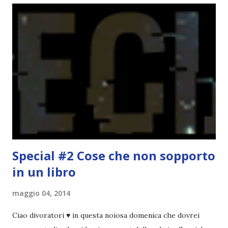
spaziare con i generi letterari e non limitarmi al fantasy.
Per farvi un esempio nel 2015 mi sembra di aver letto
troppi libri impegnativi e davvero pochi libri "leggeri", il
che non è sempre un bene. Credo che sia stata la principale
causa per il mio calo di letture. Comunque, ogni mese -
nessun giorno fisso, però - pubblicherò questo post.
Spero che la rubrica sia di vostro gradimento. GENNAIO
TBR+OBIETTIVI Questa è la mia tbr del mese...
Special #2 Cose che non sopporto
in un libro
maggio 04, 2014
Ciao divoratori ♥ in questa noiosa domenica che dovrei