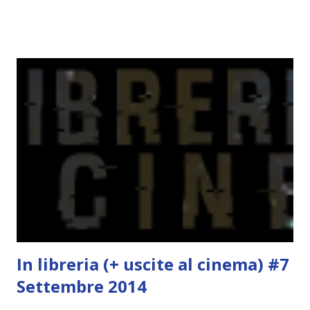
nego il fatto che le mie aspettative sono state un po'
deluse. Ho sempre letto recensioni positivissime e su GR il
rating più basso è di tipo quattro stelline o_o. Perciò
potete capire le mie aspettative! Innanzitutto, se la Gier o
la ce avesse deciso di pubblicare la trilogia in un unico libro,
probabilmente lo avrei apprezzato molto di più. Red è
molto introduttivo, nel senso che in trecento pagine non
succede un bel niente. E non ha nemmeno un finale ._.
finisce esattamente nel bel mezzo della storia (anzi, quale
"mezzo" della storia? Questa storia ha praticamente solo
l'inizio!). Stessa cosa con Blue , stessa...
In libreria (+ uscite al cinema) #7
Settembre 2014