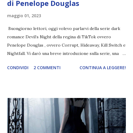
di Penelope Douglas
maggio 01, 2023
Buongiorno lettori, oggi volevo parlarvi della serie dark
romance Devil’s Night della regina di TikTok ovvero
Penelope Douglas , ovvero Corrupt, Hideaway, Kill Switch e
Nightfall. Vi darò una breve introduzione sulla serie, una
spiegazione dei personaggi principali e l’ordine di lettura ,
CONDIVIDI
2 COMMENTI
CONTINUA A LEGGERE!
e anche un breve commento sui libri singoli. I libri sono in
ordine di lettura, in modo che sappiate esattamente dove
iniziare, come continuare e soprattutto dove finire con la
storia dei Cavalieri! Titolo: Corrupt - Il mio sbaglio più
grande (Devil's Night 1#) Autrice : Penelope Douglas
Pagine: 448 Editore: Newton Compton Editori
Pubblicazione: 10 Gennaio 2023 Traduttore: Laura Lancini
Trama: “Si chiama Michael Crist. È il fratello maggiore del