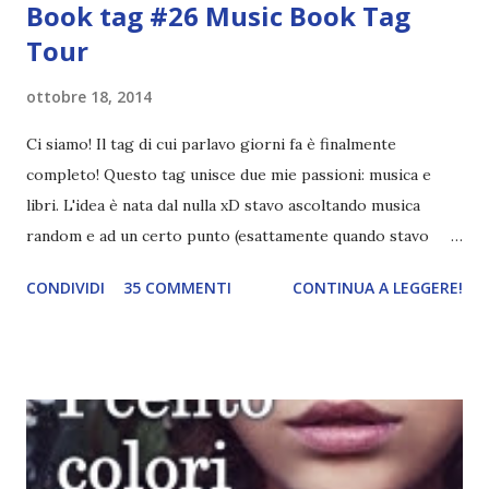
Book tag #26 Music Book Tag
Tour
ottobre 18, 2014
Ci siamo! Il tag di cui parlavo giorni fa è finalmente
completo! Questo tag unisce due mie passioni: musica e
libri. L'idea è nata dal nulla xD stavo ascoltando musica
random e ad un certo punto (esattamente quando stavo
ascoltando Let me love you) mi è venuta in mente
CONDIVIDI
35 COMMENTI
CONTINUA A LEGGERE!
quest'idea. Lo scopo del tag è di associare ad ogni canzone
un libro, un personaggio o un autore. E' diviso in tre parti:
- canzoni base, che sono quelle che ho scelto io; - canzoni
preferite, sono quelle che sceglierete voi; - canzoni bonus,
che sono quelle che decidiamo di non fare ma che qualcun
altro potrebbe decidere di fare; Alla fine del tag si passa il
tag (scusate la ripetizione) ad un'altra blogger. Quest'ultima