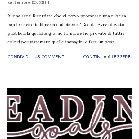
settembre 05, 2014
Buona sera! Ricordate che vi avevo promesso una rubrica
con le uscite in libreria e al cinema? Eccola. Avrei dovuto
pubblicarla qualche giorno fa, ma ne ho provate di tutti i
colori per sistemare quelle immagini e fare un post
ordinato! Ora finalmente ci sono riuscita! IN LIBRERIA Per
CONDIVIDI
43 COMMENTI
CONTINUA A LEGGERE!
leggere la trama cliccate sulla copertina. Vi ho segnalato
solo alcune delle uscite, quelle che più hanno attirato la mia
attenzione. Phobia - Wulf Dorn \\ 11 settembre. Ho
sentito parlare benissimo di questo autore per quanto
riguarda i suoi romanzi thriller. Per il momento sono
troppo fissata con questo genere ma ho letto pochi libri
thriller e vorrei davvero iniziarne qualcuno. Attraverso il
fuoco - Josephine Angeline \\ 19 settembre. Qualsiasi
libro cita anche soltanto "Salem" deve essere
assolutamente mio. Sono affascinata dalla storia delle