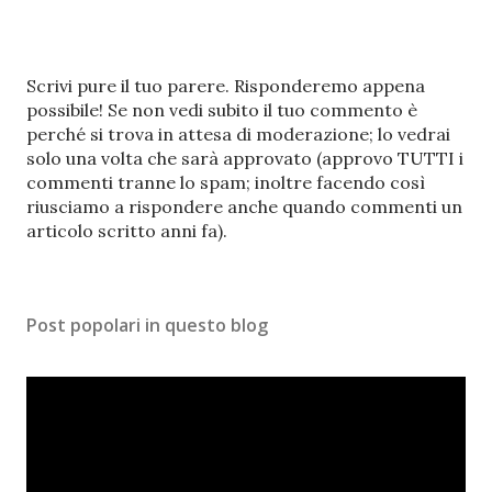
P
Scrivi pure il tuo parere. Risponderemo appena
o
possibile! Se non vedi subito il tuo commento è
s
perché si trova in attesa di moderazione; lo vedrai
t
solo una volta che sarà approvato (approvo TUTTI i
a
commenti tranne lo spam; inoltre facendo così
u
riusciamo a rispondere anche quando commenti un
n
articolo scritto anni fa).
c
o
m
Post popolari in questo blog
m
e
n
t
o