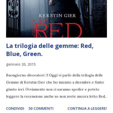
mio ragazzo ed è come quei film dell'orrore che guardi
coprendoti gli occhi. È bellissimo, forte, e assolutamente
terrificante. Non mi vede neppure. Ma io l'ho notato. L'ho
visto, l'ho sentito. Le cose che ha fatto, i misfatti ch...
La trilogia delle gemme: Red,
Blue, Green.
gennaio 20, 2015
Buongiorno divoratori :3 Oggi vi parlo della trilogia delle
Gemme di Kerstin Gier che ho iniziato a dicembre e finito
giusto ieri. Ovviamente non ci saranno spoiler e potete
leggere la recensione anche se non avete ancora letto Red.
Per le trame dei libri cliccate sulle cover :3 Red, Blue e
CONDIVIDI
50 COMMENTI
CONTINUA A LEGGERE!
Green sono state delle letture molto piacevoli ma non