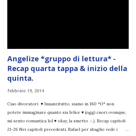
Angelize *gruppo di lettura* -
Recap quarta tappa & inizio della
quinta.
febbraio 19, 2014
Ciao divoratori ♥ Innanzitutto, siamo in 160 *O* non
potete immaginare quanto sia felice ♥ (oggi cuori ovunque,
mi sento romantica lol ♥ okay, la smetto .-.). Recap capitoli
21-26 Nei capitoli precedenti, Rafael per sbaglio vede i