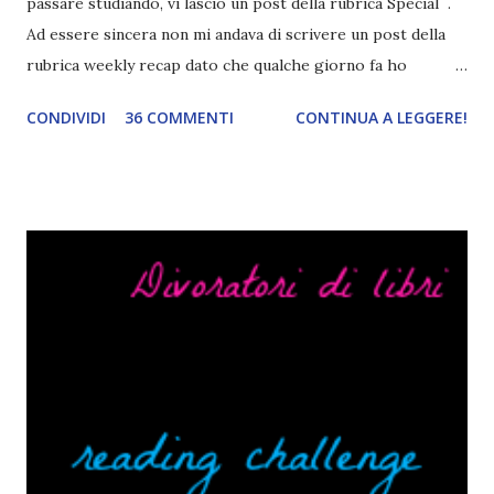
passare studiando, vi lascio un post della rubrica Special .
Ad essere sincera non mi andava di scrivere un post della
rubrica weekly recap dato che qualche giorno fa ho
pubblicato la monthly recap . Scusate, ma mi scocciava
CONDIVIDI
36 COMMENTI
CONTINUA A LEGGERE!
troppo creare un nuovo banner xD Nella puntata di oggi vi
parlerò di cosa non sopporto in un libro, più nello specifico
Cosa mi fa alzare gli occhi al cielo quando leggo un libro .
Quante volte vi è capitato di trovare sempre gli stessi modi
di dire in un libro? Ad esempio, i capelli arruffati . TUTTI I
RAGAZZI nei libri hanno i capelli arruffati. Vabbè, c'è crisi, il
pettine costa. Dovrei regalarglielo io uno. O magari del gel.
Fatto sta che nella realtà i ragazzi con i capelli così
sembrano degli scappati di casa. Ah, poi ci sono le ciocche
ribelli. Che monelli, che trasgry. Oppure tutti i personaggi
dei libri sono dei grandi lettori, fatto sta che io non ho mai
trovato una scena in ...