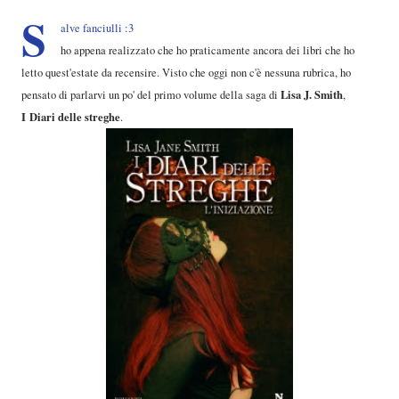
S
alve fanciulli :3
ho appena realizzato che ho praticamente ancora dei libri che ho
letto quest'estate da recensire. Visto che oggi non c'è nessuna rubrica, ho
Lisa J. Smith
pensato di parlarvi un po' del primo volume della saga di
,
I Diari delle streghe
.