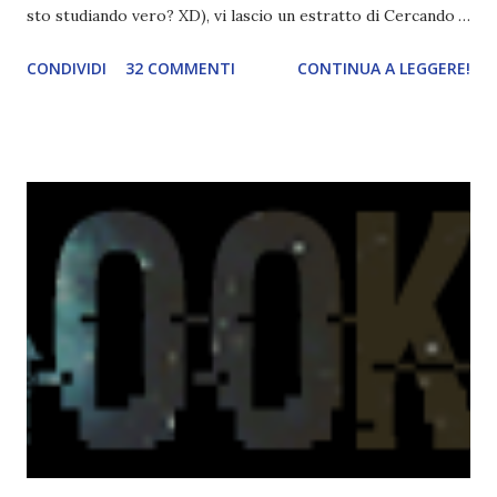
sto studiando vero? XD), vi lascio un estratto di Cercando
Alaska di John Green ! Da oggi mi impegnerò a essere più
CONDIVIDI
32 COMMENTI
CONTINUA A LEGGERE!
costante nelle rubriche. Odiavo lo sport. Odiavo lo sport,
odiavo quelli che facevano sport, odiavo quelli a cui piaceva
guardarlo, e odiavo chi non odiava quelli che lo facevano o
cui piaceva guardarlo. In terza elementare - l'ultimo anno in
cui si gioca a mini-baseball mia madre voleva che mi facessi
delle amicizie, così mi obbligò a entrare nella squadra dei
Pirati di Orlando. Mi feci degli amici eccome: una masnada di
bambini dell'asilo. Non fu un gran passo avanti, se l'obiettivo
era inserirmi fra i coetanei. Fu soprattutto perché come
statura sovrastavo tutti gli altri giocatori se quell'anno per
un pelo non entrai nella formazione ufficiale. Qu...