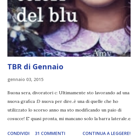
aggiunge la sua canzone preferita, una descrizione (come
ho fatto io) e il nome del blog e del profilo (per sapere
anche chi è stato taggato) e dopo passa il tag ad un'altra
blogger che a sua volta deve fare il tag completo più la
canzone scelta dalla persona ch...
TBR di Gennaio
gennaio 03, 2015
Buona sera, divoratori c: Ultimamente sto lavorando ad una
nuova grafica :D nuova per dire..è una di quelle che ho
utilizzato lo scorso anno ma sto modificando un paio di
cosucce! E' quasi pronta, mi mancano solo la barra laterale e
il piè di pagina. Ho come l'impressione che mi faranno
CONDIVIDI
31 COMMENTI
CONTINUA A LEGGERE!
impazzire e.e Un po' mi dispiacerà abbandonare quest