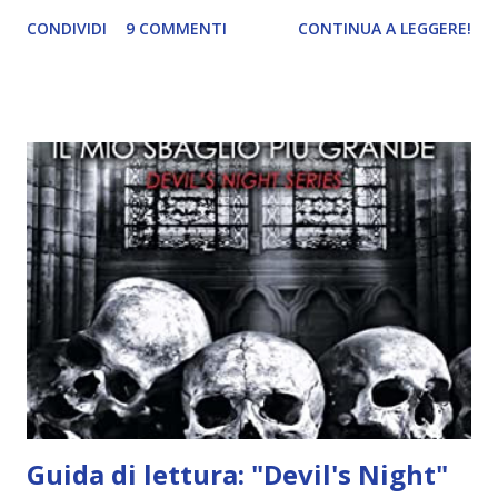
ricordi di Haniel e i due litigano. In seguito, i mezzi angeli si
CONDIVIDI
9 COMMENTI
CONTINUA A LEGGERE!
incontrano e Hesediel mostra loro come combattere i puri.
Alcuni sono increduli, altri incerti che sia una buona
idea..fatto sta' che si mettono all'opera. Ma è proprio
quando stanno iniziando ad avere dei risultati che spunta un
angelo puro, Elemiah. Ma, a differenza di cosa pensano,
l'angelo non ha intenzione di fare una strage, piuttosto è lì
per avvertili che Mikael non è più "l'angelo puro" che
credono e che potrebbe aver ucciso altri mezzi angeli, tipo
Rafael. A quelle parole, Haniel seguito da altri ibridi, si reca
nell'appartamento, senza risultati. Infine cercano nella
chiesetta. Lì trovano Rafael alle prese con gli angeli puri,
ma questa volta ...
Guida di lettura: "Devil's Night"