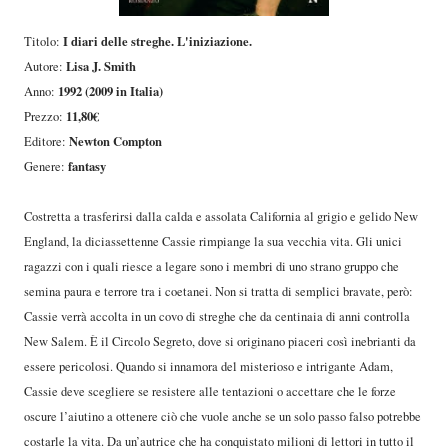
I diari delle streghe. L'iniziazione.
Titolo:
Lisa J. Smith
Autore:
1992 (2009 in Italia)
Anno:
11,80€
Prezzo:
Newton Compton
Editore:
fantasy
Genere:
Costretta a trasferirsi dalla calda e assolata California al grigio e gelido New
England, la diciassettenne Cassie rimpiange la sua vecchia vita. Gli unici
ragazzi con i quali riesce a legare sono i membri di uno strano gruppo che
semina paura e terrore tra i coetanei. Non si tratta di semplici bravate, però:
Cassie verrà accolta in un covo di streghe che da centinaia di anni controlla
New Salem. È il Circolo Segreto, dove si originano piaceri così inebrianti da
essere pericolosi. Quando si innamora del misterioso e intrigante Adam,
Cassie deve scegliere se resistere alle tentazioni o accettare che le forze
oscure l’aiutino a ottenere ciò che vuole anche se un solo passo falso potrebbe
costarle la vita. Da un’autrice che ha conquistato milioni di lettori in tutto il