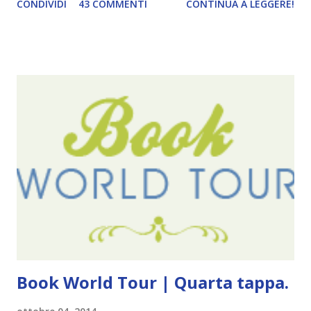
CONDIVIDI
43 COMMENTI
CONTINUA A LEGGERE!
diventando un po' come i miei compleanni. Semplicemente
mi scoccia festeggiarli perché tanto ogni anno dico sempre
le solite cose (e in effetti gli ultimi quattro blogversary
sembrano fatti tutti con lo stampino.. NO, NON
CERCATELI, SONO IMBARAZZANTI!) . Però cavolo, sono
cinque anni e non sono pochi . Il blog è praticamente
l'unica cosa della mia vita che ho continuato con costanza
(più o meno) e non come le tremila cose che inizio per poi
lasciare a metà. Tra l'altro ripenso a circa un anno e mezzo
fa, quando non sapevo più che farmene di D ivoratori di
libri . Quindi pubblicare un post celebrativo era il minimo
che potessi fare. All'inizio non avevo idea che il ...
Book World Tour | Quarta tappa.