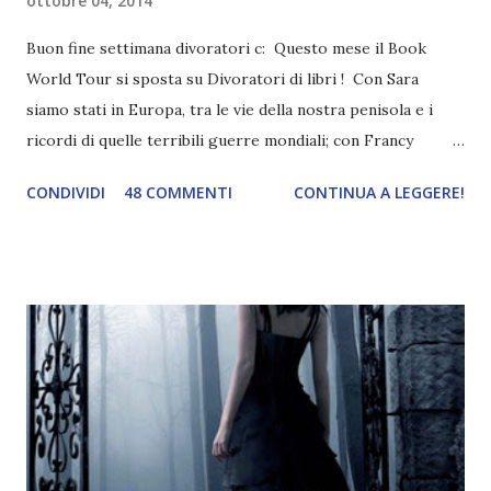
ottobre 04, 2014
Buon fine settimana divoratori c: Questo mese il Book
World Tour si sposta su Divoratori di libri ! Con Sara
siamo stati in Europa, tra le vie della nostra penisola e i
ricordi di quelle terribili guerre mondiali; con Francy
abbiamo esplorato i territori asiatici; con Mel e Mys
CONDIVIDI
48 COMMENTI
CONTINUA A LEGGERE!
abbiamo vagato nella savana. Ora preparate le valigie che si
va in OCEANIA ! Se volete rinfrescarvi la memoria, potete
trovare le regole nel post introduttivo , mentre la classifica
potete trovarla a questo link . Adesso passiamo agli
obiettivi! OBIETTIVI Iniziamo con un obiettivo facile facile:
un libro ambientato in Australia . Mare, mare, mare !
L'Oceania è circondata dal mare! Un libro nel quale il mare è
l'elemento fondamentale. Un libro sulle sirene, un libro con
protagonisti dei surfisti.. un libro importante nella storia
della letteratura australiana, neozelandese, ecc . l'Oceania