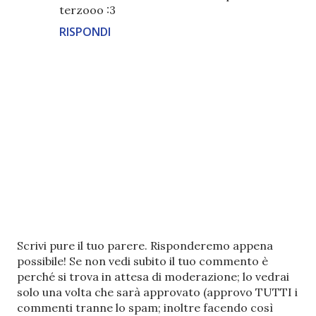
terzooo :3
RISPONDI
P
Scrivi pure il tuo parere. Risponderemo appena
o
possibile! Se non vedi subito il tuo commento è
s
perché si trova in attesa di moderazione; lo vedrai
t
solo una volta che sarà approvato (approvo TUTTI i
a
commenti tranne lo spam; inoltre facendo così