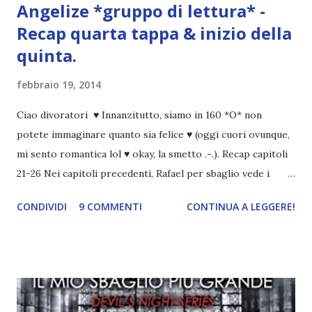
Angelize *gruppo di lettura* -
Recap quarta tappa & inizio della
quinta.
febbraio 19, 2014
Ciao divoratori ♥ Innanzitutto, siamo in 160 *O* non
potete immaginare quanto sia felice ♥ (oggi cuori ovunque,
mi sento romantica lol ♥ okay, la smetto .-.). Recap capitoli
21-26 Nei capitoli precedenti, Rafael per sbaglio vede i
ricordi di Haniel e i due litigano. In seguito, i mezzi angeli si
CONDIVIDI
9 COMMENTI
CONTINUA A LEGGERE!
incontrano e Hesediel mostra loro come combattere i puri.
Alcuni sono increduli, altri incerti che sia una buona
idea..fatto sta' che si mettono all'opera. Ma è proprio
quando stanno iniziando ad avere dei risultati che spunta un
angelo puro, Elemiah. Ma, a differenza di cosa pensano,
l'angelo non ha intenzione di fare una strage, piuttosto è lì