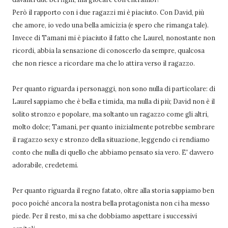
Però il rapporto con i due ragazzi mi è piaciuto. Con David, più
che amore, io vedo una bella amicizia (e spero che rimanga tale).
Invece di Tamani mi è piaciuto il fatto che Laurel, nonostante non
ricordi, abbia la sensazione di conoscerlo da sempre, qualcosa
che non riesce a ricordare ma che lo attira verso il ragazzo.
Per quanto riguarda i personaggi, non sono nulla di particolare: di
Laurel sappiamo che è bella e timida, ma nulla di più; David non è il
solito stronzo e popolare, ma soltanto un ragazzo come gli altri,
molto dolce; Tamani, per quanto inizialmente potrebbe sembrare
il ragazzo sexy e stronzo della situazione, leggendo ci rendiamo
conto che nulla di quello che abbiamo pensato sia vero. E' davvero
adorabile, credetemi.
Per quanto riguarda il regno fatato, oltre alla storia sappiamo ben
poco poiché ancora la nostra bella protagonista non ci ha messo
piede. Per il resto, mi sa che dobbiamo aspettare i successivi