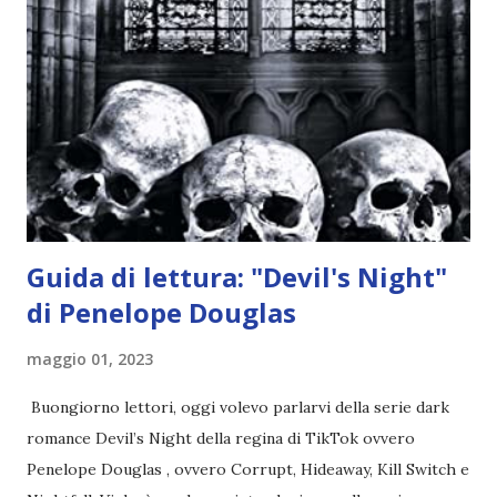
per avvertili che Mikael non è più "l'angelo puro" che
credono e che potrebbe aver ucciso altri mezzi angeli, tipo
Rafael. A quelle parole, Haniel seguito da altri ibridi, si reca
nell'appartamento, senza risultati. Infine cercano nella
chiesetta. Lì trovano Rafael alle prese con gli angeli puri,
ma questa volta ...
Guida di lettura: "Devil's Night"
di Penelope Douglas
maggio 01, 2023
Buongiorno lettori, oggi volevo parlarvi della serie dark
romance Devil’s Night della regina di TikTok ovvero
Penelope Douglas , ovvero Corrupt, Hideaway, Kill Switch e