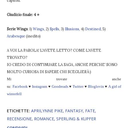
capitoli.
Giudizio finale: 4 ⭐
Serie Wings
: 1)
Wings
, 2)
Spells
, 3)
Illusions
, 4)
Destined
, 5)
Arabesque
(inedito)
A VOI LA PAROLA! L'AVETE LETTO? COME L'AVETE
TROVATO?
IO CREDO DI CONTINUARE LA SAGA, ANCHE PERCHE' SONO
MOLTO CURIOSA DI SAPERE CHI SCEGLIERÀ:)
Mi trovate anche
su:
Facebook
♥
Instagram
♥
Goodreads
♥
Twitter
♥
Bloglovin
♥
A girl of
winterfell
ETICHETTE:
APRILYNNE PIKE
FANTASY
FATE
RECENSIONE
ROMANCE
SPERLING & KUPFER
CONDIVIDI