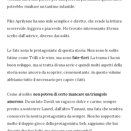
potrebbe risultare un tantino infantile.
Pike Aprilynne ha uno stile semplice e diretto, che rende la lettura
scorrevole, leggera e piacevole. Ho trovato interessante il tema
scelto dall'autrice, diverso dai soliti.
Le fate sono le protagoniste di questa storia. Non sono le solite
fatine come Trilli o le winx, ma sono
fate-fiori
. La trama è ha un
buon sviluppo, ma si tratta di una serie e quindi molti aspetti della
storia sono ancora da scoprire; ciononostante, in questo volume
abbiamo tutto il necessario per capire i fatti.
Come al solito
non poteva
di certo mancare un triangolo
amoroso
. Da un lato David, un ragazzo dolce e carino, sempre
pronto a sostenere Laurel, dall'altro Tamani, una fata che sembra
conoscere la nostra protagonista da sempre. Non ho sopportato
molto il doppio gioco della protagonista, beh, sappiamo che hai
davanti due bei fighi, ma giocare con entrambi?