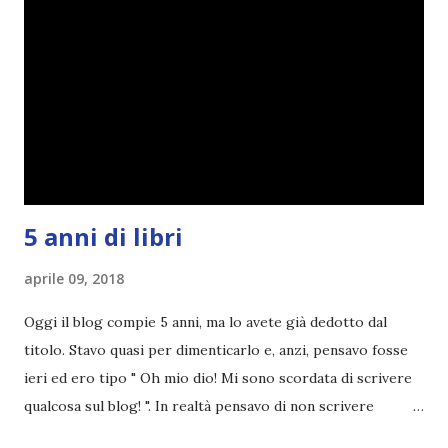
5 anni di libri
aprile 09, 2018
Oggi il blog compie 5 anni, ma lo avete già dedotto dal
titolo. Stavo quasi per dimenticarlo e, anzi, pensavo fosse
ieri ed ero tipo " Oh mio dio! Mi sono scordata di scrivere
qualcosa sul blog! ". In realtà pensavo di non scrivere
completamente niente perché i 'blogversary' stanno