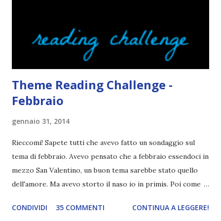
lingua da leggere è così lunga. Ah, e se la cover fa cagare di
solito tengo a snobbarlo . Ci sto lavorando su questo
problema. Non leggo sempre la trama o, meglio, lo faccio
solo in parte per godermi di più il lib...
Theme Reading Challenge -
Febbraio
gennaio 31, 2014
Rieccomi! Sapete tutti che avevo fatto un sondaggio sul
tema di febbraio. Avevo pensato che a febbraio essendoci in
mezzo San Valentino, un buon tema sarebbe stato quello
dell'amore. Ma avevo storto il naso io in primis. Poi come
tema era troppo vago. Così avevo deciso di rendere le cose
CONDIVIDI
35 COMMENTI
CONTINUA A LEGGERE!
più difficili e fare decidere a voi lettori tra storie d'amore