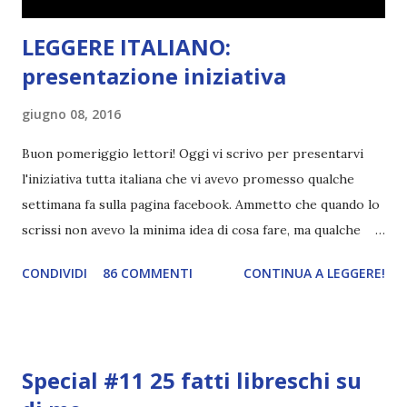
LEGGERE ITALIANO:
presentazione iniziativa
giugno 08, 2016
Buon pomeriggio lettori! Oggi vi scrivo per presentarvi
l'iniziativa tutta italiana che vi avevo promesso qualche
settimana fa sulla pagina facebook. Ammetto che quando lo
scrissi non avevo la minima idea di cosa fare, ma qualche
giorno fa ho buttato giù un'idea che mi piace parecchio. <a
CONDIVIDI
86 COMMENTI
CONTINUA A LEGGERE!
href="http://divoratoridilibri.blogspot.com/2016/06/legg
ere-italiano-blogtour-presentazione.html"><img
src="http://i68.tinypic.com/2vmt5lk.png" width="300">
</a> Ok, sorvoliamo sulla mia totale incapacità di scegliere
Special #11 25 fatti libreschi su
titoli e passiamo alla spiegazione di questa iniziativa che