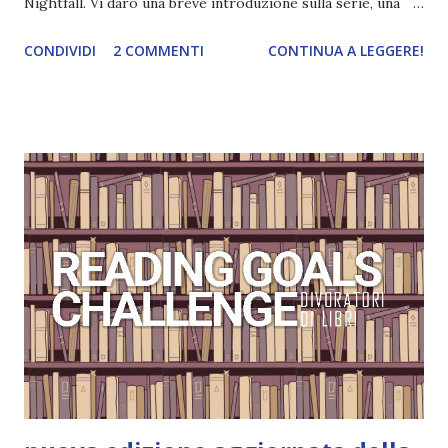
Nightfall. Vi darò una breve introduzione sulla serie, una
spiegazione dei personaggi principali e l’ordine di lettura ,
CONDIVIDI
2 COMMENTI
CONTINUA A LEGGERE!
e anche un breve commento sui libri singoli. I libri sono in
ordine di lettura, in modo che sappiate esattamente dove
iniziare, come continuare e soprattutto dove finire con la
storia dei Cavalieri! Titolo: Corrupt - Il mio sbaglio più
grande (Devil's Night 1#) Autrice : Penelope Douglas
Pagine: 448 Editore: Newton Compton Editori
Pubblicazione: 10 Gennaio 2023 Traduttore: Laura Lancini
Trama: “Si chiama Michael Crist. È il fratello maggiore del
mio ragazzo ed è come quei film dell'orrore che guardi
coprendoti gli occhi. È bellissimo, forte, e assolutamente
terrificante. Non mi vede neppure. Ma io l'ho notato. L'ho
visto, l'ho sentito. Le cose che ha fatto, i misfatti ch...