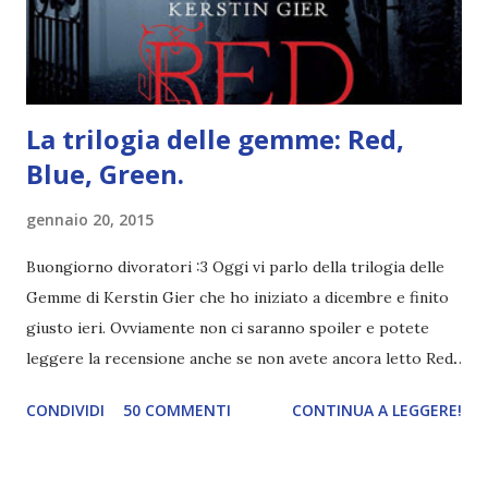
è ricca di natura! Leggete un libro con una cover molto, ...
La trilogia delle gemme: Red,
Blue, Green.
gennaio 20, 2015
Buongiorno divoratori :3 Oggi vi parlo della trilogia delle
Gemme di Kerstin Gier che ho iniziato a dicembre e finito
giusto ieri. Ovviamente non ci saranno spoiler e potete
leggere la recensione anche se non avete ancora letto Red.
Per le trame dei libri cliccate sulle cover :3 Red, Blue e
CONDIVIDI
50 COMMENTI
CONTINUA A LEGGERE!
Green sono state delle letture molto piacevoli ma non
nego il fatto che le mie aspettative sono state un po'
deluse. Ho sempre letto recensioni positivissime e su GR il