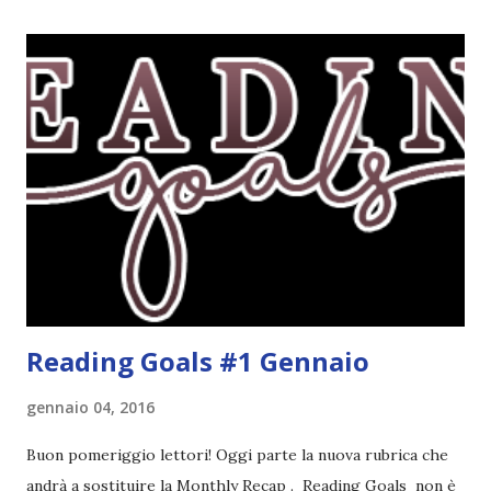
rating più basso è di tipo quattro stelline o_o. Perciò
potete capire le mie aspettative! Innanzitutto, se la Gier o
la ce avesse deciso di pubblicare la trilogia in un unico libro,
probabilmente lo avrei apprezzato molto di più. Red è
molto introduttivo, nel senso che in trecento pagine non
succede un bel niente. E non ha nemmeno un finale ._.
finisce esattamente nel bel mezzo della storia (anzi, quale
"mezzo" della storia? Questa storia ha praticamente solo
l'inizio!). Stessa cosa con Blue , stessa...
Reading Goals #1 Gennaio
gennaio 04, 2016
Buon pomeriggio lettori! Oggi parte la nuova rubrica che
andrà a sostituire la Monthly Recap . Reading Goals non è