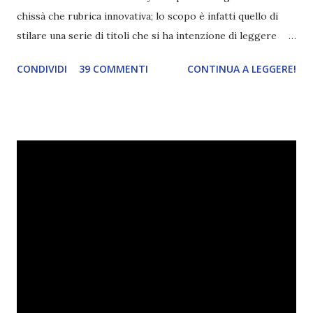
chissà che rubrica innovativa; lo scopo è infatti quello di
stilare una serie di titoli che si ha intenzione di leggere
durante il mese e di riepilogare le letture fatte. E' anche
CONDIVIDI
39 COMMENTI
CONTINUA A LEGGERE!
una rubrica per tenere sotto controllo le reading
challenge, perché quest'anno sono veramente decisa a
portarne a termine un bel po'. Non tanto perché cavolo, ho
terminato una sfida, sono Dio!, ma piuttosto perché voglio
spaziare con i generi letterari e non limitarmi al fantasy.
Per farvi un esempio nel 2015 mi sembra di aver letto
troppi libri impegnativi e davvero pochi libri "leggeri", il
che non è sempre un bene. Credo che sia stata la principale
causa per il mio calo di letture. Comunque, ogni mese -
nessun giorno fisso, però - pubblicherò questo post.
Spero che la rubrica sia di vostro gradimento. GENNAIO
TBR+OBIETTIVI Questa è la mia tbr del mese...