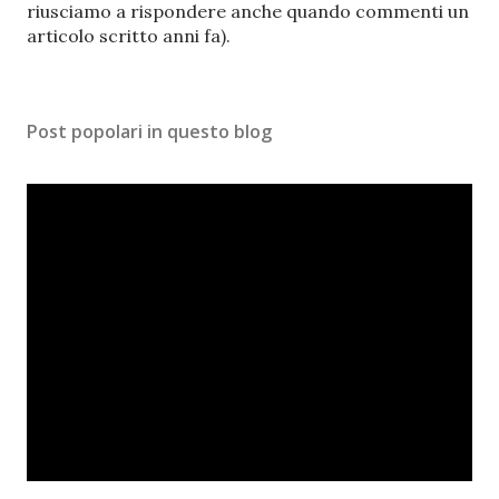
u
riusciamo a rispondere anche quando commenti un
n
articolo scritto anni fa).
c
o
m
Post popolari in questo blog
m
e
n
t
o