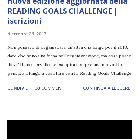
nuova edizione aggiornata della
READING GOALS CHALLENGE |
iscrizioni
dicembre 26, 2017
Non pensavo di organizzare un'altra challenge per il 2018,
dato che sono una frana nell'organizzazione, ma cosa posso
dirvi? Il mio cervello ne escogita sempre una nuova. Ho
pensato a lungo a cosa fare con la Reading Goals Challenge
. Io avrei continuato a prescindere con i miei obiettivi, ma
CONDIVIDI
33 COMMENTI
CONTINUA A LEGGERE!
ho scoperto che anche alcuni di voi avrebbero fatto così,
perciò ho pensato " perché non riprovarci? ". Ho pensato
cosa non ha funzionato (secondo me), ho fatto qualche
modifica ed ora eccomi qui con la Reading Goals Challenge
2.0.