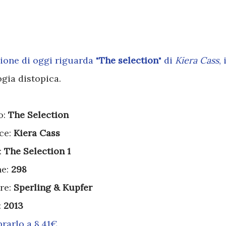
sione di oggi riguarda "
The selection
" di
Kiera Cass
, 
gia distopica.
o:
The Selection
ce:
Kiera Cass
:
The Selection 1
ne:
298
re:
Sperling & Kupfer
:
2013
rarlo a 8,41€