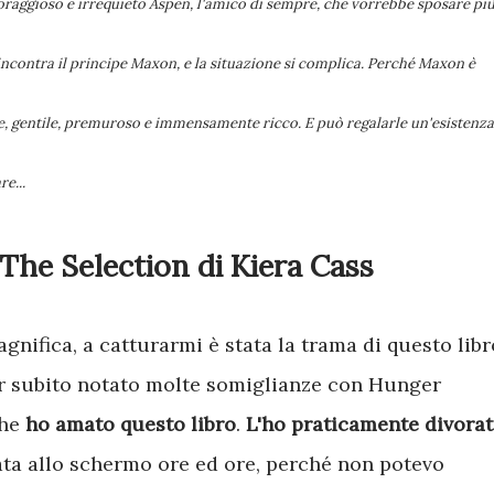
coraggioso e irrequieto Aspen, l'amico di sempre, che vorrebbe sposare più
incontra il principe Maxon, e la situazione si complica. Perché Maxon è
te, gentile, premuroso e immensamente ricco. E può regalarle un'esistenza
e...
The Selection di Kiera Cass
r subito notato molte somiglianze con Hunger
che
ho amato questo libro
.
L'ho praticamente divora
lata allo schermo ore ed ore, perché non potevo