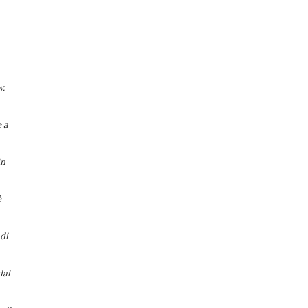
w.
e a
Un
è
 di
dal