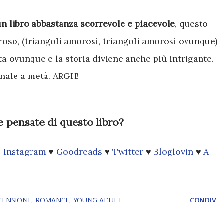
un libro abbastanza scorrevole e piacevole
, questo
oroso, (triangoli amorosi, triangoli amorosi ovunque)
ta ovunque e la storia diviene anche più intrigante.
inale a metà. ARGH!
e pensate di questo libro?
♥
Instagram
♥
Goodreads
♥
Twitter
♥
Bloglovin
♥
A
CENSIONE
ROMANCE
YOUNG ADULT
CONDIVI