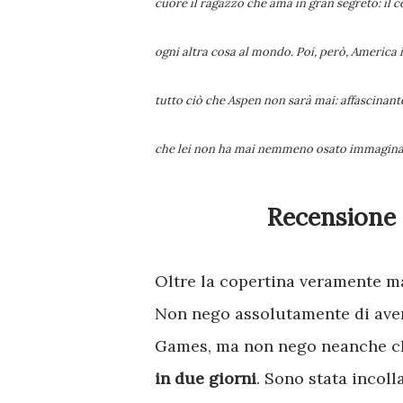
cuore il ragazzo che ama in gran segreto: il 
ogni altra cosa al mondo. Poi, però, America 
tutto ciò che Aspen non sarà mai: affascinan
che lei non ha mai nemmeno osato immaginar
Recensione 
Oltre la copertina veramente magnifica, a catturarmi è stata la trama di questo libro.
Non nego assolutamente di ave
Games, ma non nego neanche 
in due giorni
. Sono stata incol