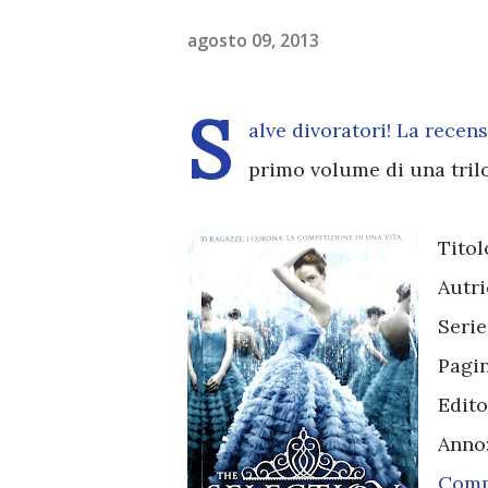
agosto 09, 2013
S
alve divoratori! La recen
primo volume di una trilo
Titol
Autri
Serie
Pagi
Edito
Anno
Comp