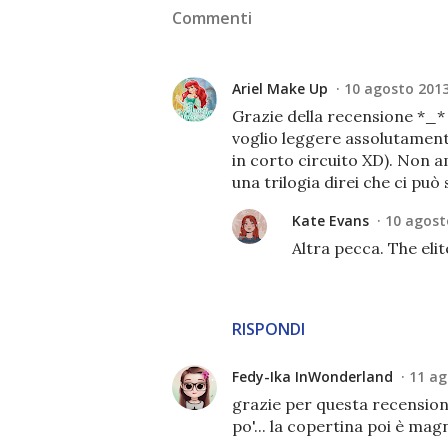
Commenti
Ariel Make Up
10 agosto 2013
Grazie della recensione *_*
voglio leggere assolutamente
in corto circuito XD). Non a
una trilogia direi che ci può s
Kate Evans
10 agosto
Altra pecca. The eli
RISPONDI
Fedy-Ika InWonderland
11 ag
grazie per questa recensione!
po'... la copertina poi è magn