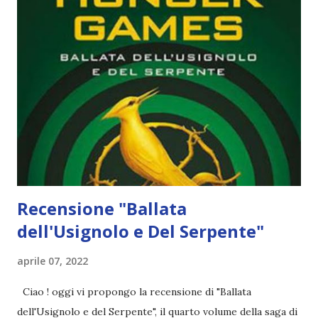
brutale strage scuote profondamente Crescent City, la città
in cui vive, e Bryce perde una persona a lei molto cara, il
suo mondo crolla in mille pezzi lasciandola disperata, ferita
e molto sola. Adesso non cerca più il divertimento, ma un
oblio in grado di farle dimenticare i terribili fatti che hanno
cambiato la sua vita per sempre. Due anni dopo l'imputato è
finalmente dietro le sbarre ma i crimini r...
Recensione "Ballata
dell'Usignolo e Del Serpente"
aprile 07, 2022
Ciao ! oggi vi propongo la recensione di "Ballata
dell'Usignolo e del Serpente", il quarto volume della saga di