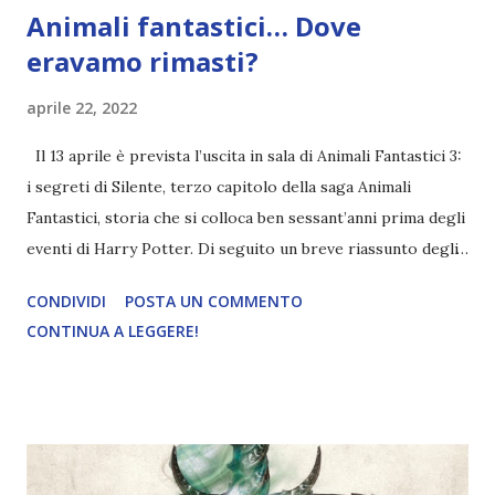
Animali fantastici… Dove
eravamo rimasti?
aprile 22, 2022
Il 13 aprile è prevista l’uscita in sala di Animali Fantastici 3:
i segreti di Silente, terzo capitolo della saga Animali
Fantastici, storia che si colloca ben sessant’anni prima degli
eventi di Harry Potter. Di seguito un breve riassunto degli
eventi dei due film precedenti! Ammetto di aver avuto un
CONDIVIDI
POSTA UN COMMENTO
attacco di cuore quando ho letto che Animali fantastici: i
CONTINUA A LEGGERE!
Crimini di Grindelwald era uscito al cinema nel 2018. Sono
passati ben quattro anni (che dati gli eventi sono sembrati
quaranta). Anche questo terzo capitolo ha avuto un iter
travagliato: inizialmente previsto per il 2020, causa
pandemia e problematiche legate agli attori del film (la