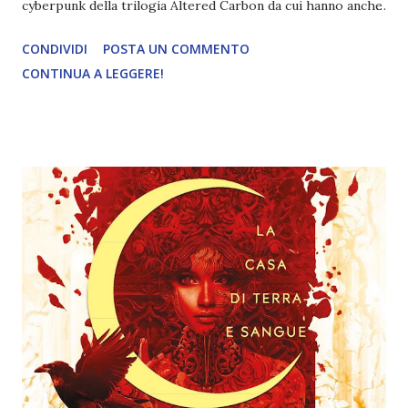
cyberpunk della trilogia Altered Carbon da cui hanno anche
tratto una serie Tv di Netflix. Titolo: L'acciaio
CONDIVIDI
POSTA UN COMMENTO
sopravvive Autore: Richard K.Morgan Pagine: 480 Editore:
CONTINUA A LEGGERE!
Mondadori (Oscar Fantastica) Anno di pubblicazione: 2022
"LA GUERRA CONTRO IL POPOLO DELLE SQUAME è
finita, ma gli uomini non hanno bisogno di mostri per
dilaniarsi tra loro. L'aristocratico Ringil Eskiath, giovane
eroe del- la resistenza, vive in esilio volontario,
disprezzato per la sua omosessualità. Egar Rovina del
Drago, capo dei barbari delle steppe, non trova pace tra gli
agi del Sud ma neppure nella semplice vita guerresca della
sua vecchia patria. Archeth Indamaninarmal, ultima erede
degli alieni Kiriath e della loro tecnologia prodigiosa, cerca
di far progredire l'Impero dei mortali e affoga il proprio
senso di abbandon...