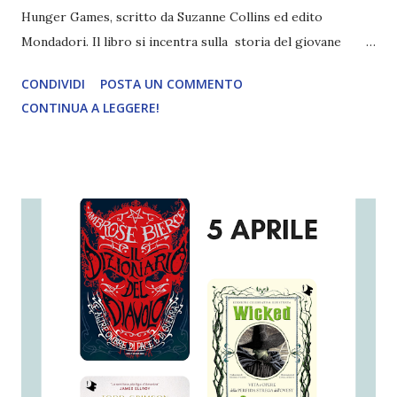
Hunger Games, scritto da Suzanne Collins ed edito
Mondadori. Il libro si incentra sulla storia del giovane
Coriolanus Snow, il futuro presidente di Panem. Titolo:
CONDIVIDI
POSTA UN COMMENTO
Ballata dell'Usignolo e del Serpente Autore: Suzanne
CONTINUA A LEGGERE!
Collins Pagine: 480 Editore: Mondadori (Oscar Absolute)
Pubblicazione: 19 Maggio 2020 È la mattina della mietitura
che inaugura la decima edizione degli Hunger Games. A
Capitol City, il diciottenne Coriolanus Snow si sta
preparando con cura: è stato chiamato a partecipare ai
Giochi in qualità di mentore e sa bene che questa potrebbe
essere la sua unica possibilità di accedere alla gloria. La
casata degli Snow, un tempo potente, sta attraversando la
sua ora più buia. Il destino del buon nome degli Snow è
nelle mani di Coriolanus: l'unica, esile, possibilità di
riportarlo all'antico splendore risiede nella capacità del
ragazzo di essere ...