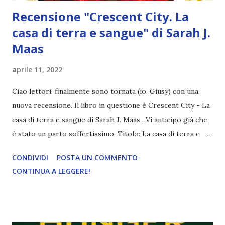
Recensione "Crescent City. La
casa di terra e sangue" di Sarah J.
Maas
aprile 11, 2022
Ciao lettori, finalmente sono tornata (io, Giusy) con una
nuova recensione. Il libro in questione è Crescent City - La
casa di terra e sangue di Sarah J. Maas . Vi anticipo già che
è stato un parto soffertissimo. Titolo: La casa di terra e
sangue Serie: Crescent City 1 Autrice: Sarah J. Maas Pagine:
CONDIVIDI
POSTA UN COMMENTO
708 Editore: Mondadori Anno di pubblicazione: 2020
CONTINUA A LEGGERE!
Compralo a 19,90€ Ventitré anni, mezza Fae e mezza
umana, Bryce Quinlan ha una vita perfetta: di giorno lavora
in una galleria d'arte e di notte passa da una festa all'altra,
senza problemi e senza preoccupazioni. Quando però una