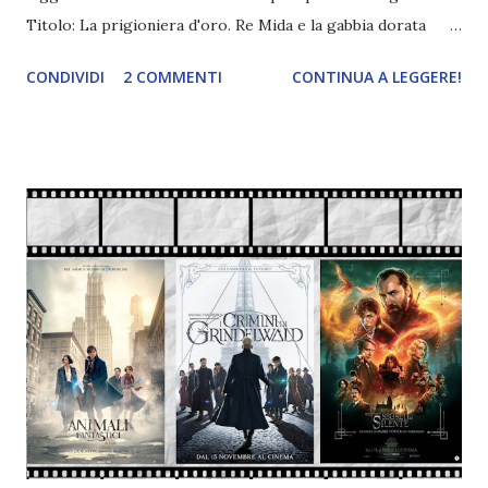
Titolo: La prigioniera d'oro. Re Mida e la gabbia dorata
Autore: Raven Kennedy Pagine: 300 Editore: Armenia
CONDIVIDI
2 COMMENTI
CONTINUA A LEGGERE!
Anno di pubblicazione: 2022 "Auren è la favorita di re Mida,
l’uomo dal tocco d’oro, che la tiene in una gabbia dorata,
simbolo del suo potere. Questa «gabbia» copre l’intero
piano superiore del castello, con gabbie integrate in ogni
stanza e passerelle sbarrate collegate tra loro, in modo
che Auren possa girare liberamente per il castello. La
prigioniera si sente protetta e al sicuro nella sua gabbia.
Ma da cosa? Ha avuto una vita molto dura, ha vissuto per
strada fino a quando Mida non l’ha salvata. Auren lo conosce
da prima che diventasse re, il che spiega molto sul loro
rapporto. Ma la sua vita, le sue sicurezze, stanno per
cambiare brutalmente..." RECENSIONE 'LA PRIGIONIERA
D...