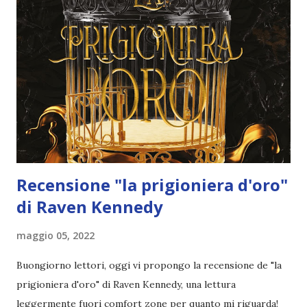
Una faida sanguinosa tra due gang nemiche tinge di rosso
le strade, lasciando la città inerme nella morsa del caos. Al
centro di tutto c'è la diciottenne Juliette Cai che, dopo un
passato lontano dagli affari di famiglia, ha deciso ora di
prenderne in mano le redini e assumere il ruolo che le
spetta di diritto nella Gang Scarlatta, un'organizzazione di
criminali completamente al di sopra della legge. Ma non
sono...
Recensione "la prigioniera d'oro"
di Raven Kennedy
maggio 05, 2022
Buongiorno lettori, oggi vi propongo la recensione de "la
prigioniera d'oro" di Raven Kennedy, una lettura
leggermente fuori comfort zone per quanto mi riguarda!