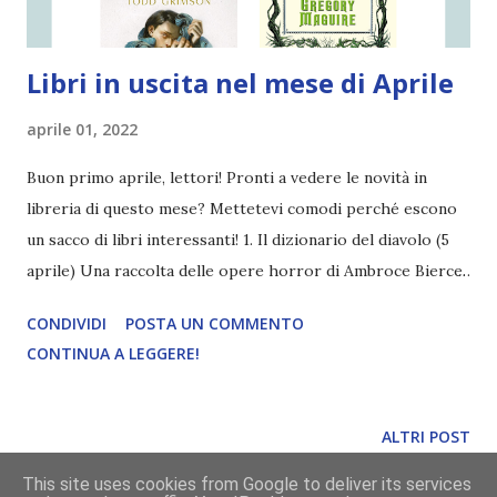
Libri in uscita nel mese di Aprile
aprile 01, 2022
Buon primo aprile, lettori! Pronti a vedere le novità in
libreria di questo mese? Mettetevi comodi perché escono
un sacco di libri interessanti! 1. Il dizionario del diavolo (5
aprile) Una raccolta delle opere horror di Ambroce Bierce.
Edizione bellissima, come sempre. 2. Wicked. Vita e opere
CONDIVIDI
POSTA UN COMMENTO
della perfida strega dell'Ovest (5 aprile) Dopo essere stato
CONTINUA A LEGGERE!
rimandato per settimane, sembrerebbe che adesso l'uscita
definitiva sia il 5. Sul blog trovate la recensione di Giulia (
leggila qui ). E se vi state chiedendo se l'edizione italiana
ALTRI POST
avrà il dettaglio della cover "bucata", la risposta è sì. 3. Al
This site uses cookies from Google to deliver its services
nuovo gusto di ciliegia (5 aprile) Confesso di averlo