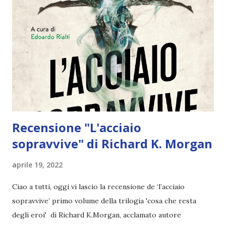
questione Johnny Depp e la meno discussa situazione
giuridica dell’attore che interpretava Abernathy, Kevin
Guthrie) hanno posticipato l’uscita di questo capitolo ad
oggi, aprile 2022. Dopo così tanto tempo e così tante
polemiche legate alla serie di film che puntava a rilanciare il
mondo magico di Harry Potter, mi sembrava utile e ...
Recensione "L'acciaio
sopravvive" di Richard K. Morgan
aprile 19, 2022
Ciao a tutti, oggi vi lascio la recensione de ‘l’acciaio
sopravvive’ primo volume della trilogia 'cosa che resta
degli eroi' di Richard K.Morgan, acclamato autore