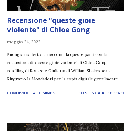
Recensione "queste gioie
violente" di Chloe Gong
maggio 24, 2022
Buongiorno lettori, rieccomi da queste parti con la
recensione di ‘queste gioie violente’ di Chloe Gong,
retelling di Romeo e Giulietta di William Shakespeare.
Ringrazio la Mondadori per la copia digitale gentilmente
offerta, ci tenevo tantissimo a leggere questa dilogia, avevo
CONDIVIDI
4 COMMENTI
CONTINUA A LEGGERE!
aspettative altissime che per fortuna sono state
soddisfatte! Titolo : Queste gioie violente Autore : Chloe
Gong Numero pagine : 396 Anno di pubblicazione : 2022
Casa editrice : Mondadori "Corre l'anno 1926 e a Shanghai,
scintillante come non mai, si respira un'aria di dissolutezza.