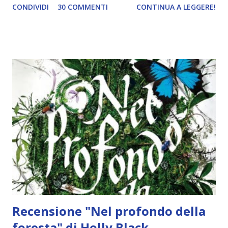
CONDIVIDI
30 COMMENTI
CONTINUA A LEGGERE!
riesco a starci dietro.. dovrei assumere qualcuno 😂),
eccetto rare eccezioni. E oggi sono qui per parlarvi di
queste. Cosa mi porta ad accettare di leggere un libro o
semplicemente a fare una segnalazione? Che poi io non ne
faccio perché i post copia e incolla li detesto e tra l'altro
fanno perdere un botto di tempo. Come prima risposta,
ovviamente il libro. E siccome sono una brutta persona, se
cover e titolo non mi dicono nulla li escludo. Lo so che
dietro si potrebbe nascondere il libro del secolo, ma
studiando grafica (che, per chi non lo sapesse, non
impariamo solo a usare i programmi, ma dietro c'è una vera
e propria formazione artistica, che secondo me molte
persone ignorano) so quanto è impo...
Recensione "Nel profondo della
foresta" di Holly Black