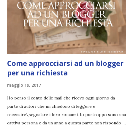
Lily è comporre canzoni. Scrive versi ovunque le capiti.
Anche durante le lezioni che proprio non riesce a digerire,
per esempio quelle di chimica. Almeno fino al giorno in cui,
richiamata per la sua disattenzione, dal suo banco sparisce
qualsiasi oggetto possa distrarla: tranne un foglio...
Come approcciarsi ad un blogger
per una richiesta
maggio 19, 2017
Ho perso il conto delle mail che ricevo ogni giorno da
parte di autori che mi chiedono di leggere e
recensire\segnalare i loro romanzi. Io purtroppo sono una
cattiva persona e da un anno a questa parte non rispondo
più alle mail (non lo faccio per cattiveria, ma proprio non