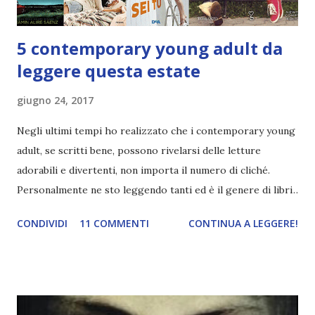
5 contemporary young adult da
leggere questa estate
giugno 24, 2017
Negli ultimi tempi ho realizzato che i contemporary young
adult, se scritti bene, possono rivelarsi delle letture
adorabili e divertenti, non importa il numero di cliché.
Personalmente ne sto leggendo tanti ed è il genere di libri
che prediligo di più in questo periodo Oggi vi consiglio 5
CONDIVIDI
11 COMMENTI
CONTINUA A LEGGERE!
contemporary young adult da leggere questa estate (+ 2
extra). 🍦 Ps. I like you di Kasie West Sicuramente non
poteva mancare una delle mie ultime letture preferite.
Kasie West è incredibilmente brava a rendere speciali
storie che potrebbero sembrare banali se scritte da altri.