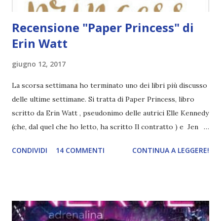
Recensione "Paper Princess" di
Erin Watt
giugno 12, 2017
La scorsa settimana ho terminato uno dei libri più discusso
delle ultime settimane. Si tratta di Paper Princess, libro
scritto da Erin Watt , pseudonimo delle autrici Elle Kennedy
(che, dal quel che ho letto, ha scritto Il contratto ) e Jen
Frederick . C'è chi lo ha odiato e chi lo ha adorato, curiosi
CONDIVIDI
14 COMMENTI
CONTINUA A LEGGERE!
di sapere da che parte mi schiererò? L'ho letto
praticamente solo per questo NB: potrebbero esserci dei
piccolissimi spoiler Titolo: Paper Princess Autore: Erin
Watt Pagine: 352 Editore: Sperling&Kupfer Data di
pubblicazione: 30 maggio 2017 amazon Dagli strip club e