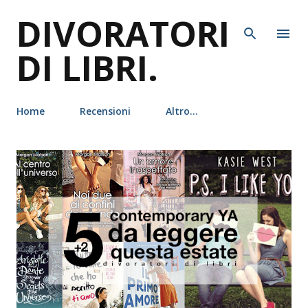
DIVORATORI
Passa ai contenuti principali
DI LIBRI.
Home
Recensioni
Altro…
P
o
s
t