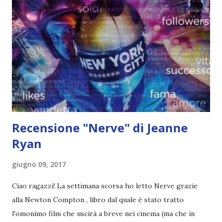
stazioni di servizio ai palazzi della costa del sud e le scuole
di preparazione, una ragazza cerca di rimanere fedele a se
stessa. Questi Royals ti rovineranno... Ella Harper è una
sopravvissuta, un'ottimista pragmatica. Ha passato tutta la
vita a muoversi di città in città con la volubile madre,
lottando per sbarcare il lunario e credendo che un giorno
riuscirà a risalire dal fondo. Dopo...
Recensione "Nerve" di Jeanne
Ryan
giugno 09, 2017
Ciao ragazzi! La settimana scorsa ho letto Nerve grazie
alla Newton Compton , libro dal quale è stato tratto
l'omonimo film che uscirà a breve nei cinema (ma che in