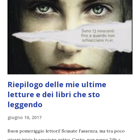
Da leggere se amate le storie divertenti, dolci ma non
sdolcinate e con i personaggi che si amano-odiano. 🍦 Al
centro dell'universo + Un amore inaspettato e Noi due
ai confini del mondo di Morgan Matson La Matson è
un'altra delle miei autrici preferite e non potevo
assolutamente scegliere soltanto uno dei suoi libri (tra
quelli che ho letto), per questo ho deciso di inse...
Riepilogo delle mie ultime
letture e dei libri che sto
leggendo
giugno 16, 2017
Buon pomeriggio lettori! Scusate l'assenza, ma tra poco
giorni inizia la sessione estiva. Certo, non passo 24h a