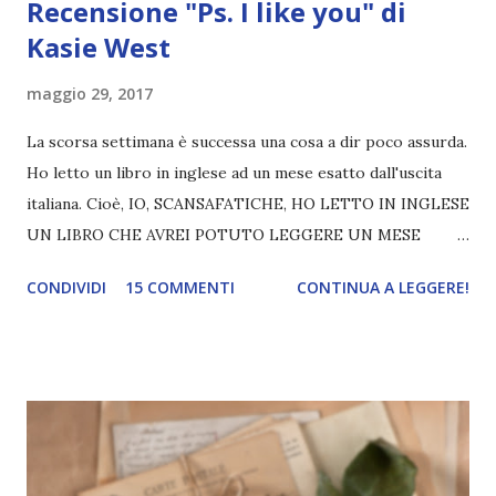
Recensione "Ps. I like you" di
Kasie West
maggio 29, 2017
La scorsa settimana è successa una cosa a dir poco assurda.
Ho letto un libro in inglese ad un mese esatto dall'uscita
italiana. Cioè, IO, SCANSAFATICHE, HO LETTO IN INGLESE
UN LIBRO CHE AVREI POTUTO LEGGERE UN MESE
DOPO IN ITALIANO. Perché l'ho fatto? Semplicemente
CONDIVIDI
15 COMMENTI
CONTINUA A LEGGERE!
perché mi ha conquistato sin dai primi capitoli! Avvertenze:
nella trama italiana viene subito rivelato il nome del
misterioso corrispondente della protagonista. Sarà un po'
scontato il nome una volta iniziato il libro, ma se volete
godervi ancora di più il libro, non leggetela. Titolo: Ps. I
like you Autore: Kasie West Pagine: 329 Editore: Newton
Compton Data di uscita: 29 giugno 2017 Amazon Il sogno di