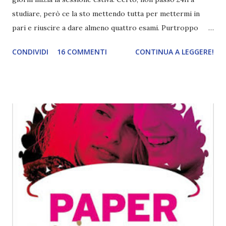
studiare, però ce la sto mettendo tutta per mettermi in
pari e riuscire a dare almeno quattro esami. Purtroppo
abbiamo finito solo ieri le lezioni, quindi sono rimasta un
CONDIVIDI
16 COMMENTI
CONTINUA A LEGGERE!
po' indietro, ma conto di farcela, per questo mi sa che
tornerò del tutto attiva dopo il 7 luglio anche se non ho
intenzione di lasciare il blog completamente vuoto. Oggi
ho deciso di fare un piccolo riepilogo delle letture che ho
fatto negli ultimi mesi e dei libri che sto attualmente
leggendo. Pensavo di inserire anche le prossime letture,
ma mi sono accorta che il post veniva troppo lungo, perciò
preferisco parlarvene un'altra volta. LIBRI LETTI Dato che
li ho già recensiti quasi tutti, non mi soffermerò troppo.
Tredici (leggi la recensione di Tredici ) non mi è
dispiaciuto per niente ma..meglio la serie tv (seppur
nemmeno quest'ultima penso sia un capolavoro). Nel
profondo...