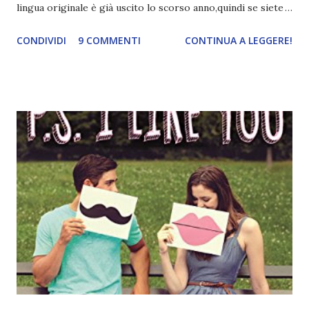
lingua originale è già uscito lo scorso anno,quindi se siete
interessati al mio commento sul film, potete leggerlo qui ).
CONDIVIDI
9 COMMENTI
CONTINUA A LEGGERE!
La trama mi ispirava tantissimo perché mi ricorda
vagamente altre storie, in particolare l'episodio Orso
Bianco della serie tv Black Mirror (anche se per "qualità"
non ci sono paragoni, ovviamente lol). Poi dopo aver visto il
trailer del film la mia curiosità era altissima! Titolo: Nerve
Autore: Jeanne Ryan Pagine: 256 Anno: 2017 Editore:
Newton Compton Amazon Quando Vee viene selezionata
come concorrente per il gioco in diretta online Nerve,
scopre che il gioco la conosce. Gli organizzatori l'hanno
attratta e convinta a partecipare con premi allettanti e con
la promessa di fare coppia con il ragazzo perfetto, il
brillante e sensuale Ian. In un primo momento Nerve si riv...