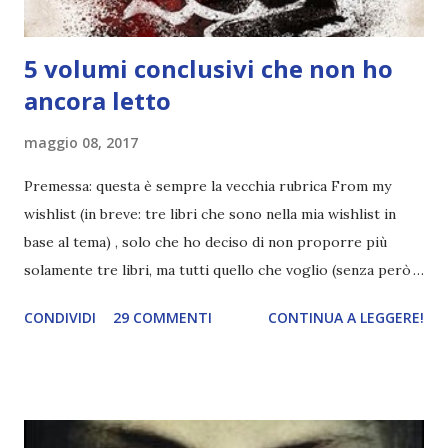
5 volumi conclusivi che non ho
ancora letto
maggio 08, 2017
Premessa: questa è sempre la vecchia rubrica From my
wishlist (in breve: tre libri che sono nella mia wishlist in
base al tema) , solo che ho deciso di non proporre più
solamente tre libri, ma tutti quello che voglio (senza però
esagerare, ovviamente xD) . Il tema di oggi è volumi
CONDIVIDI
29 COMMENTI
CONTINUA A LEGGERE!
conclusivi che non ho ancora letto . Dando un'occhiata alle
vecchie recensioni, mi sono accorta che ho un po' di serie
da finire, ma, ancora peggio, che per alcune mi manca solo
l'ultimo volume. Che brutta persona che sono. Champion,
Marie Lu Ogni volta che penso alla serie di Marie Lu mi