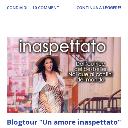
pagine Editore: Newton Compton Data di uscita: 11 Aprile
CONDIVIDI
10 COMMENTI
CONTINUA A LEGGERE!
2017 COMPRA SU AMAZON Andie ha pianificato con cura il
proprio futuro. Ha deciso che frequenterà un corso di
specializzazione in Medicina e, per quanto riguarda suo
padre, il piano è quello di evitarlo il più possibile (il che non
è poi tanto difficile, considerando che è un membro del
Congresso e non è mai a casa). In tema di amicizie, poi, si
sente a cavallo: Palmer, Bri, e Toby sono le persone più
straordinarie del pianeta, e squadra che vince non si cambia.
Nessuna indecisione neppure a proposito dell’amore: il suo
motto è mai più di tre settimane con qualcuno. In fondo non
ci sono ragazzi per cui valga la pena di investire più tempo.
L’estate è in arrivo e tutto ...
Blogtour "Un amore inaspettato"