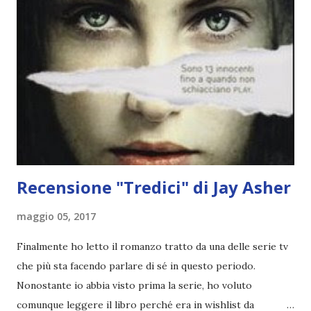
viene da piangere. Ho amato i primi due volumi, Legend e
Prodigy , ma avendoli letti quando uscirono in libreria (2014
gente D:) e avendo dovuto aspettare più di un anno per
Champion , alla fine avevo rimosso dettagli importanti e
non mi sono sentita pronta ad affrontare l'ultimo capitolo
della trilogia. Non ho ancora deciso se rileggerò i primi
due volumi oppure se leggerò le graphic novel, in ...
Recensione "Tredici" di Jay Asher
maggio 05, 2017
Finalmente ho letto il romanzo tratto da una delle serie tv
che più sta facendo parlare di sé in questo periodo.
Nonostante io abbia visto prima la serie, ho voluto
comunque leggere il libro perché era in wishlist da