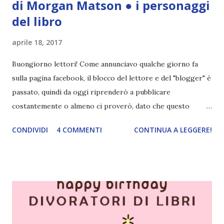
di Morgan Matson ● i personaggi
del libro
aprile 18, 2017
Buongiorno lettori! Come annunciavo qualche giorno fa
sulla pagina facebook, il blocco del lettore e del "blogger" è
passato, quindi da oggi riprenderò a pubblicare
costantemente o almeno ci proverò, dato che questo
semestre è molto impegnativo. Partiamo subito dalla mia
CONDIVIDI
4 COMMENTI
CONTINUA A LEGGERE!
tappa del blogtour di Un amore inaspettato , il nuovo libro
di Morgan Matson , autrice che ammiro moltissimo. Ho
adorato Al centro dell'universo e apprezzato molto Noi
due ai confini del mondo , perciò The Unexpecting
Everything era un libro che attendevo con ansia e devo
ammettere che non mi sta deludendo. Titolo: Un amore
inaspettato Autore: Morgan Matson Pagine: 476 pagine