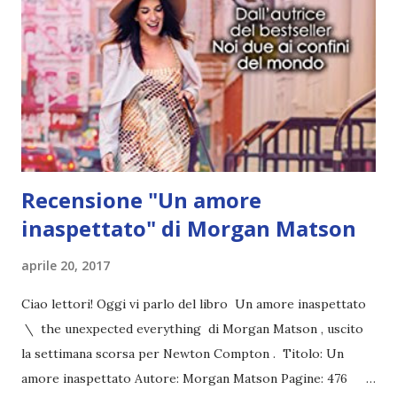
occhi , letto nel mese di marzo, è stata una lettura molto
piacevole, seppur alcune cose non mi abbiano convinto. Di
sicuro è uno young adult diverso dai soliti, però
onestamente non mi trovo d'accordo con tutti quelli che
osannano questo libro. ● Per quanto riguarda 1984 , lettura
di marzo\aprile, devo ammettere che non rie...
Recensione "Un amore
inaspettato" di Morgan Matson
aprile 20, 2017
Ciao lettori! Oggi vi parlo del libro Un amore inaspettato
\ the unexpected everything di Morgan Matson , uscito
la settimana scorsa per Newton Compton . Titolo: Un
amore inaspettato Autore: Morgan Matson Pagine: 476