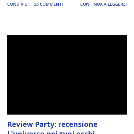
CONDIVIDI
35 COMMENTI
CONTINUA A LEGGERE!
questo quarto anno, come sapete, non è stato dei migliori
per il mio blog. In pratica ho passato più tempo a decidere
se chiudere o meno il blog e a cercare di fare cambiamenti
che a pubblicare. E ogni volta che pensavo che il periodo
buio fosse finito, ecco che ,TADAAAN, di nuovo le tenebre.
Mettiamoci pure che le mie letture non sono molto
soddisfacenti da tipo febbraio e credo di avere una sorta di
blocco. Per questo motivo in questi ultimi mesi ho a
malapena pubblicato. Quindi, festeggiare o non
festeggiare? Questo è il dilemma. Da un lato ho pensato
che festeggiare fosse d'obbligo, dato che nonostante gli
alti e bassi Divoratori di libri sia ancora qui, ma d'altro ho
pensato che no, non ...
Review Party: recensione
L'universo nei tuoi occhi,