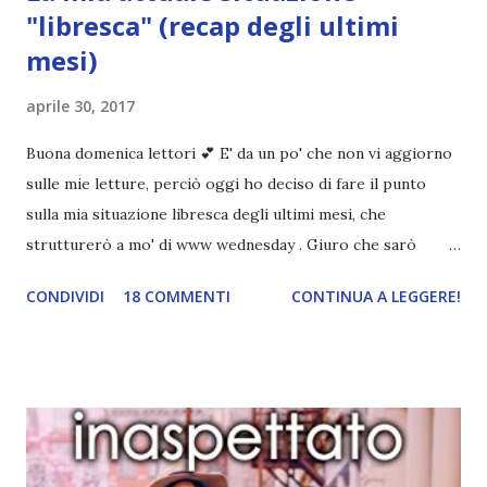
"libresca" (recap degli ultimi
mesi)
aprile 30, 2017
Buona domenica lettori 💕 E' da un po' che non vi aggiorno
sulle mie letture, perciò oggi ho deciso di fare il punto
sulla mia situazione libresca degli ultimi mesi, che
strutturerò a mo' di www wednesday . Giuro che sarò
molto breve, anche perché i libri letti sono pochi (4) e ho
CONDIVIDI
18 COMMENTI
CONTINUA A LEGGERE!
scritto quasi tutte le recensioni (3). Libri letti nel mese di
Febbraio\Marzo\aprile ● Illuminae , letto nel mese di
febbraio, è stato un po' una delusione perché sinceramente
non mi aspettavo fosse così lento e noioso nelle prime
trecento pagine. Per fortuna dopo la storia ingrana e mi è
piaciuta molto la piega che prende. ● L'universo nei tuoi