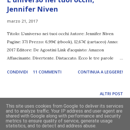
Jennifer Niven
marzo 21, 2017
Titolo: L'universo nei tuoi occhi Autore: Jennifer Niven
Pagine: 371 Prezzo: 6,99€ (ebook), 12,67€ (cartaceo) Anno:
2017 Editore: De Agostini Link d'acquisto: Amazon
Affascinante. Divertente. Distaccato. Ecco le tre parole
d’ordine di Jack Masselin, diciassette anni e un segreto ben
CONDIVIDI
11 COMMENTI
CONTINUA A LEGGERE!
custodito: Jack non riesce a riconoscere il volto delle
persone. Nemmeno quello dei suoi genitori, o quello dei
suoi fratelli. Per questo si è dovuto impegnare molto per
ALTRI POST
diventare Mister Popolarità. Si è esercitato per anni
This site uses cookies from Google to deliver its services
nell’impossibile arte di conoscere tutti senza conoscere
and to analyze traffic. Your IP address and user-agent are
davvero nessuno, di farsi amare senza amare a propria
Powered by Blogger
shared with Google along with performance and security
metrics to ensure quality of service, generate usage
volta. E finora è riuscito a cavarsela. Ma le cose prendono
statistics, and to detect and address abuse.
grafica a cura di
Divoratori di libri