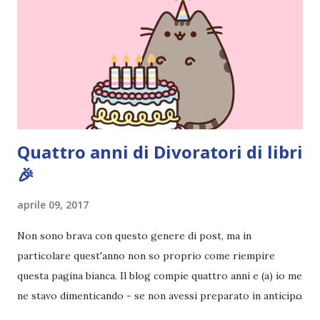
Editore: Newton Compton Data di uscita: 11 Aprile 2017
COMPRA SU AMAZON Andie ha pianificato con cura il
proprio futuro. Ha deciso che frequenterà un corso di
specializzazione in Medicina e, per quanto riguarda suo
padre, il piano è quello di evitarlo il più possibile (il che non
è poi tanto difficile, conside...
Quattro anni di Divoratori di libri
🎉
aprile 09, 2017
Non sono brava con questo genere di post, ma in
particolare quest'anno non so proprio come riempire
questa pagina bianca. Il blog compie quattro anni e (a) io me
ne stavo dimenticando - se non avessi preparato in anticipo
questo post lo avrei dimenticato sicuro, fidatevi - (b)