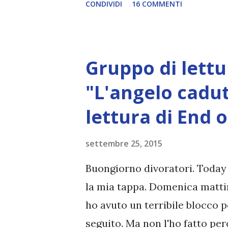
CONDIVIDI
16 COMMENTI
non è più la stessa: la stabilit
sente il richiamo del suo vecc
persona con cui Julia può parl
Gruppo di lettu
Parigi, la persona che forse co
confidarle una cosa che nessun
"L'angelo cadut
Andava on-line fingendosi un
lettura di End 
uomini, li incontrava. Così, Ju
credenziali della sorella, deci
settembre 25, 2015
volta la vita, almeno quella virt
Buongiorno divoratori. Today 
la mia tappa. Domenica matti
ho avuto un terribile blocco 
seguito. Ma non l'ho fatto pe