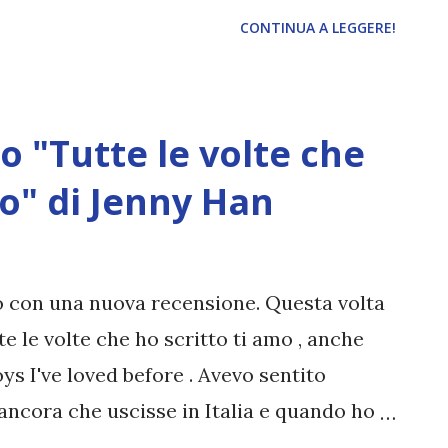
se so che passerò giornate intere
CONTINUA A LEGGERE!
dea di come farò con il blog, io e la
d'accordo). Ma adesso basta, passiamo
DEL MESE Questo mese ho riletto L'angelo
o "Tutte le volte che
ruppo di lettura che ho organizzato
lover e Briciole di Parole . Adoro sempre
mo" di Jenny Han
o lanciarmi sul terzo e ultimo volume (che
ete unirvi a me, siete ancora in tempo ( qui
u e Tutte le volte che ho scritto ti amo mi
 con una nuova recensione. Questa volta
tive case editrici ed mi sono piac...
e le volte che ho scritto ti amo , anche
s I've loved before . Avevo sentito
 ancora che uscisse in Italia e quando ho
be tradotto, non vedevo l'ora di leggerlo.