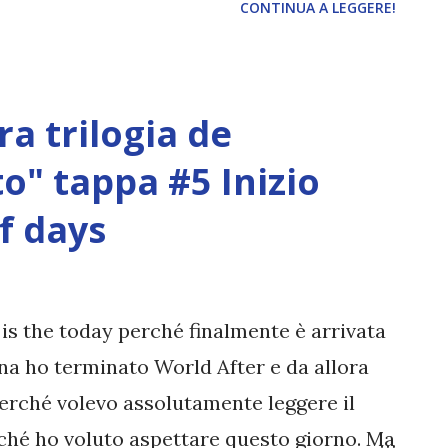
CONTINUA A LEGGERE!
à che si era conquistata è in pericolo, e lei
hio insidioso nemico, l’alcol. L’unica
are di Kate è Anna, la coinquilina di
ra trilogia de
nosceva Kate meglio di tutti. È lei a
o sa: Kate si divertiva a vivere mille vite.
o" tappa #5 Inizio
a persona diversa ogni volta, conosceva
of days
lia non resiste alla tentazione e, usando le
de di provarci anche lei, e vivere per una
uale, di Kate, per...
is the today perché finalmente è arrivata
na ho terminato World After e da allora
perché volevo assolutamente leggere il
rché ho voluto aspettare questo giorno. Ma