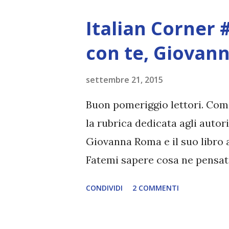
teneva incollata: il mistero . 
Italian Corner 
mandata in bestia. Perché io 
cretinata del genere . E allor
con te, Giovan
quella seduta spiritica all'ap
settembre 21, 2015
tutto intorno a quello, mi as
genere - perché è così che fa
Buon pomeriggio lettori. Come
cazzata. E mi sono arrabbiata
la rubrica dedicata agli autor
perso...
Giovanna Roma e il suo libro 
Fatemi sapere cosa ne pensa
Rubrica ideata dalla sottoscrit
CONDIVIDI
2 COMMENTI
loro libri. Per maggiori inf
Sono nata e cresciuta in Itali