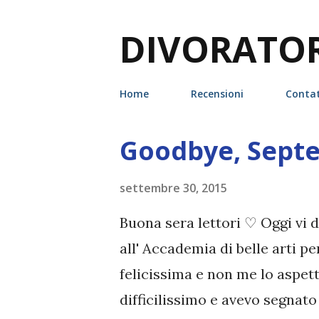
DIVORATORI
Home
Recensioni
Contat
Goodbye, Sept
P
o
settembre 30, 2015
s
t
Buona sera lettori ♡ Oggi vi 
all' Accademia di belle arti pe
felicissima e non me lo aspett
difficilissimo e avevo segnato