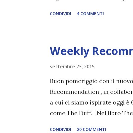
quanto sono brava? Fatemi da
CONDIVIDI
4 COMMENTI
Prima di passare alla scheda de
caduto sul blog di Annie e que
caso in cui vi siete persi le 
Weekly Recom
un piccolo ripasso dei volumi
tutti gli appuntamenti: 28 AG
settembre 23, 2015
SETTEMBRE : inizio lettura
Buon pomeriggio con il nuov
tana di una booklover 15 SET
Recommendation , in collabora
booklover 15 SETTEMBRE : in
a cui ci siamo ispirate oggi è
Briciole di parole 25 SETTEMBR
come The Duff. Nel libro The D
relazione basata esclusivamen
CONDIVIDI
20 COMMENTI