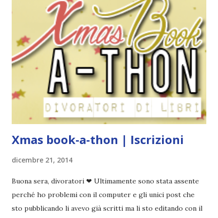
dicembre | Seconda tappa: da capitolo 23 a 44. √ → 17
dicembre: recap tappa #2 • 18/27 dicembre | terza tappa:
ultimi capitoli. 27 dicembre| recap tappa #3 e conclusione
gruppo di lettura.
Xmas book-a-thon | Iscrizioni
dicembre 21, 2014
Buona sera, divoratori ❤ Ultimamente sono stata assente
perché ho problemi con il computer e gli unici post che
sto pubblicando li avevo già scritti ma li sto editando con il