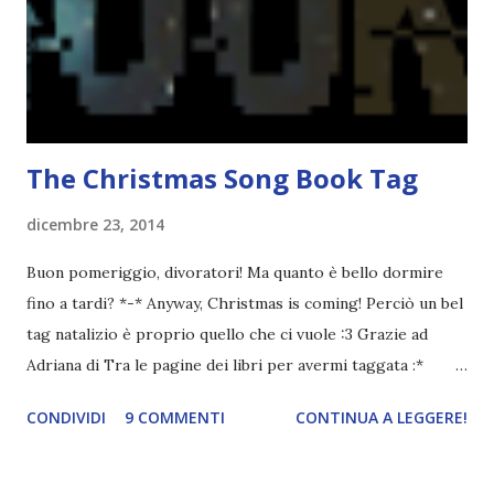
The Christmas Song Book Tag
dicembre 23, 2014
Buon pomeriggio, divoratori! Ma quanto è bello dormire
fino a tardi? *-* Anyway, Christmas is coming! Perciò un bel
tag natalizio è proprio quello che ci vuole :3 Grazie ad
Adriana di Tra le pagine dei libri per avermi taggata :*
♫You're a Mean One Mr. Grinch ♫ Nomina un personaggio
CONDIVIDI
9 COMMENTI
CONTINUA A LEGGERE!
malvagio che non puoi fare a meno di amare. Sebastian di
Shadowhunters *_* è il mio personaggio preferito della
serie The Mortal Instruments ! Altro che Jace! ♫ All I Want