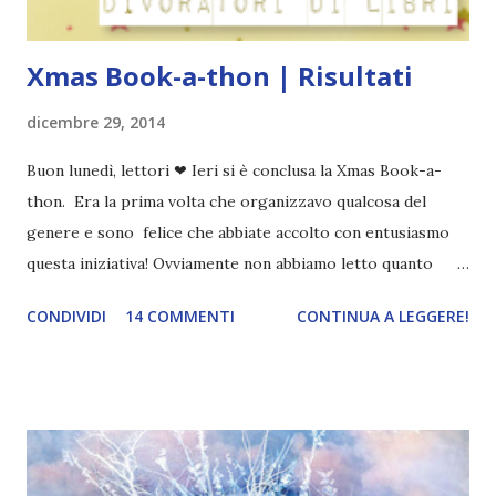
Xmas Book-a-thon | Risultati
dicembre 29, 2014
Buon lunedì, lettori ❤ Ieri si è conclusa la Xmas Book-a-
thon. Era la prima volta che organizzavo qualcosa del
genere e sono felice che abbiate accolto con entusiasmo
questa iniziativa! Ovviamente non abbiamo letto quanto
avremmo voluto e non sono stata molto "social" a causa
CONDIVIDI
14 COMMENTI
CONTINUA A LEGGERE!
delle feste, ma ho intenzione di riproporla un'altra volta!
Ecco il mio resoconto delle miei letture! TBR Avevo
inserito ben cinque libri: Blue, Green, Chi è Mara Dyer, Il
segreto del bosco, Anna vestita di sangue . Non ho letto
nessuno di questi libri XD Ero molto indecisa su cosa
iniziare. All'inizio avevo pensato Chi è Mara Dyer ma