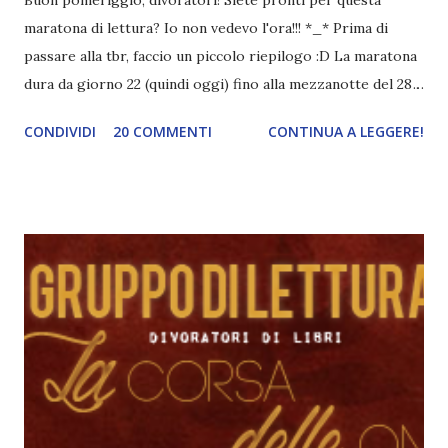
Buon pomeriggio, divoratori! Siete pronti per questa
maratona di lettura? Io non vedevo l'ora!!! *_* Prima di
passare alla tbr, faccio un piccolo riepilogo :D La maratona
dura da giorno 22 (quindi oggi) fino alla mezzanotte del 28 .
Lo scopo è di leggere il maggior numero di libri . I libri
CONDIVIDI
20 COMMENTI
CONTINUA A LEGGERE!
devono avere circa 200 pagine e non valgono le novelle, le
riletture e i libri iniziati prima di giorno 22 e terminati
durate la settimana della book a thon. Potete iscrivervi alla
maratona quando volete ma in quel caso valgono solo i libri
letti dal momento della vostra iscrizione. Ricordatevi di
aggiornare i vostri progressi sui social e di utilizzare
l'hashtag #xmasbookathon , oppure potete taggarmi :3
Per altri chiarimenti, vi rimando al post delle iscrizioni .
TBR Non voglio esagerare come al solito, quindi sceglierò
giusto qualche titolo xD Innanzitutto ho intenzione di
terminare la trilogia delle Gemme. Red la settimana scorsa,