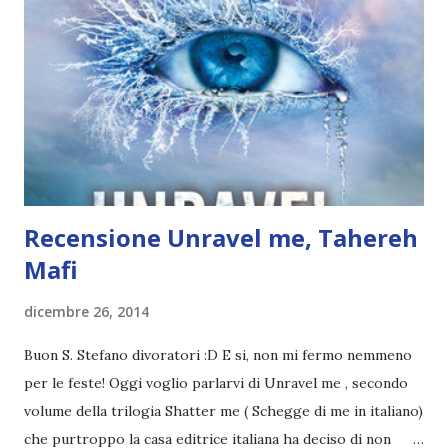
ricordo che una volta lo avevo iniziate e sinceramente un
poco mi scocciava rileggere quelle pagine xD. Poi ho
pensato di leggere Ladri di sogni , da poco comprato, ma
alla fine io e Lumi abbiamo deciso di leggerlo assieme. Alla
fine ho iniziato Unravel me anche se ero molto decisa dato
che Schegge di me lo lessi più di un anno fa! Ad ogni mo...
Recensione Unravel me, Tahereh
Mafi
dicembre 26, 2014
Buon S. Stefano divoratori :D E si, non mi fermo nemmeno
per le feste! Oggi voglio parlarvi di Unravel me , secondo
volume della trilogia Shatter me ( Schegge di me in italiano)
che purtroppo la casa editrice italiana ha deciso di non