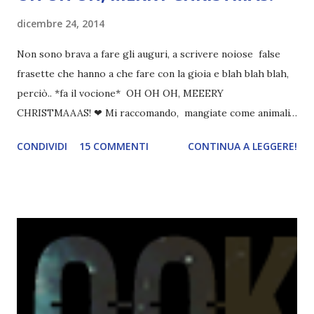
dicembre 24, 2014
Non sono brava a fare gli auguri, a scrivere noiose false
frasette che hanno a che fare con la gioia e blah blah blah,
perciò.. *fa il vocione* OH OH OH, MEEERY
CHRISTMAAAS! ❤ Mi raccomando, mangiate come animali
e leggete tanto :D Avete già aperto i regalo? Cosa avete
CONDIVIDI
15 COMMENTI
CONTINUA A LEGGERE!
ricevuto? ^_^