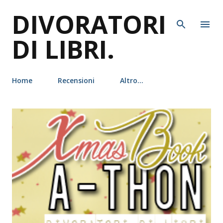
DIVORATORI
Passa ai contenuti principali
DI LIBRI.
Home
Recensioni
Altro…
P
o
s
t