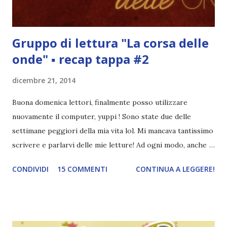
quindi leggerò Blue e Green . Dopo m...
Gruppo di lettura "La corsa delle
onde" ▪ recap tappa #2
dicembre 21, 2014
Buona domenica lettori, finalmente posso utilizzare
nuovamente il computer, yuppi ! Sono state due delle
settimane peggiori della mia vita lol. Mi mancava tantissimo
scrivere e parlarvi delle mie letture! Ad ogni modo, anche
se la seconda tappa è ormai passata da qualche giorno e
CONDIVIDI
15 COMMENTI
CONTINUA A LEGGERE!
quasi tutte abbiamo terminato il libro (lol), voglio
comunque postare il recap c: Calendario • 26 Novembre |
iscrizione • 4/10 Dicembre | prima tappa: leggere fino a
capitolo 22 √ 10 dicembre | recap tappa #1 √ • 11/17