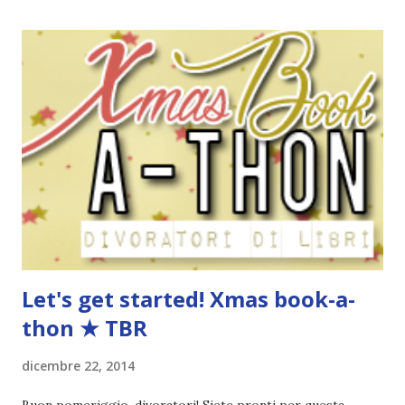
for Christmas is You ♫ Qual'è il libro che desideri di più
trovare sotto l'albero di Natale? Uhm, ne vorrei così tanti
che non saprei proprio decidere! Gli unici che desideravo
molto erano Ladri di sogni, Le cronache di Magnus Bane e
Magisterium . I primi due li ho già comprati, quindi non mi
dispiacerebbe trovare sotto l'albero il libro della Clare e
della Black *^* Un altro libro che mi piacerebbe è The
Young Elite della Lu..però non sono sicura di essere in
grado di leggerlo. ♫ Rud...
Let's get started! Xmas book-a-
thon ★ TBR
dicembre 22, 2014