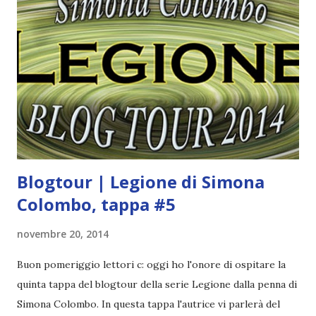
Cirque des Rèves. Apre al crepuscolo, chiude all'aurora". È il
circo dei sogni, il luogo dove realtà e illusione si fondono e
l'umana fantasia dispiega l'infinito ventaglio delle sue
possibilità. Un esercito di appassionati lo insegue
dovunque per ammirare le sue straordinarie attrazioni:
acrobati volanti, contorsioniste, l'albero dei desideri, il
giardino di ghiaccio,.. Ma di...
Blogtour | Legione di Simona
Colombo, tappa #5
novembre 20, 2014
Buon pomeriggio lettori c: oggi ho l'onore di ospitare la
quinta tappa del blogtour della serie Legione dalla penna di
Simona Colombo. In questa tappa l'autrice vi parlerà del