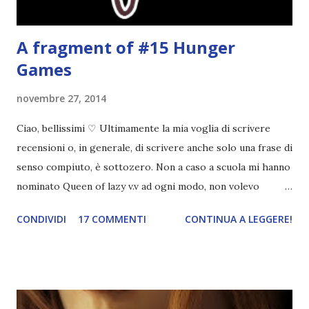
A fragment of #15 Hunger
Games
novembre 27, 2014
Ciao, bellissimi ♡ Ultimamente la mia voglia di scrivere
recensioni o, in generale, di scrivere anche solo una frase di
senso compiuto, è sottozero. Non a caso a scuola mi hanno
nominato Queen of lazy v.v ad ogni modo, non volevo
saltare per l'ennesima volta la rubrica " A fragment of " e
CONDIVIDI
17 COMMENTI
CONTINUA A LEGGERE!
dunque eccomi qui con un estratto dal libro che sto
leggendo in questo momento: Hunger Games ♡ A dire il
vero, lo sto rileggendo. E' la prima volta che rileggo un
libro xD "Be', una ragazza c'è. Ho una cotta per lei da che mi
ricordo. Ma sono praticamente certo che lei non sapeva