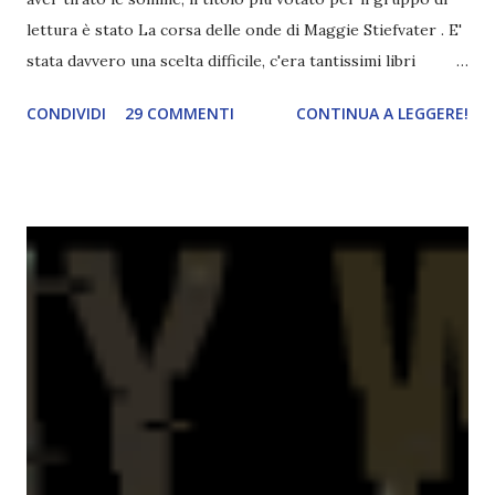
lettura è stato La corsa delle onde di Maggie Stiefvater . E'
stata davvero una scelta difficile, c'era tantissimi libri
fantastici! Ad ogni modo sono felice della scelta! Era da
CONDIVIDI
29 COMMENTI
CONTINUA A LEGGERE!
tempo che volevo leggere questo libro *-* Il titolo
originale è The Scorpio Races ed è un libro autoconclusivo.
Di seguito la trama: " Succede ogni autunno, sull’isola di
Thisby. Dalle gelide acque dell’oceano si spingono a riva i
cavalli d’acqua, creature affascinanti e crudeli che gli
abitanti catturano per montarli nella Corsa dello Scorpione.
Il vincitore guadagnerà fama e denaro, i meno fortunati
incontreranno la morte. Ma qualcosa cambia quando alla
gara si iscrive Kate Connolly, capelli rossi e tempra di
ferro. Kate è determinata a correre con la sua cavalla Dove,
sfidando usanze secolari che vogliono solo concorrenti
maschi e nessun cavallo ordinario. Certo, non ha m...