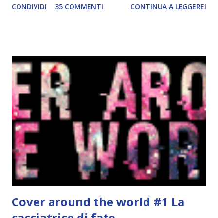
CONDIVIDI
35 COMMENTI
CONTINUA A LEGGERE!
nelle pieghe del buio che può compiere la sua missione.
Non ha paura degli stretti vicoli di Edimburgo e dei pericoli
che vi si annidano: è lì che può trovare le sue prede. Perché
Aileana, giovane figlia del marchese di Douglas, nasconde un
segreto: se di giorno è una perfetta gentildonna del
diciannovesimo secolo, alle prese con gioielli, vestiti e feste
scintillanti, di notte è una spietata cacciatrice di fate. Tutto
è iniziato un anno prima, la sera del suo debutto in società:
la stessa, tragica sera della morte di sua madre, uccisa da un
essere soprannaturale. Da allora, Aileana sente dentro di sé
una voce selvaggia che la sprona alla vendetta. Da allo...
Cover around the world #1 La
cacciatrice di fate