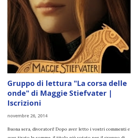
nemmeno che esistessi, prima della mietitura". Un brusio di
solidarietà si leva dal pubblico. Un amore non corrisposto è
una situazione che possono capire. "Ha un altro
compagno?" chiede Ceasar. "Non lo so, ma piace a molti
ragazzi" - risponde Peeta. "Non c'è problema, ti suggerisco
io cosa puoi fare. Vincere e tornare a casa. A quel punto,
non potr...
Gruppo di lettura "La corsa delle
onde" di Maggie Stiefvater |
Iscrizioni
novembre 26, 2014
Buona sera, divoratori! Dopo aver letto i vostri commenti e
aver tirato le somme, il titolo più votato per il gruppo di