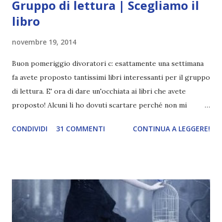
Gruppo di lettura | Scegliamo il
libro
novembre 19, 2014
Buon pomeriggio divoratori c: esattamente una settimana
fa avete proposto tantissimi libri interessanti per il gruppo
di lettura. E' ora di dare un'occhiata ai libri che avete
proposto! Alcuni li ho dovuti scartare perché non mi
ispiravano o per motivi che vi spiegherò in seguito. I più
CONDIVIDI
31 COMMENTI
CONTINUA A LEGGERE!
consigliati sono stati La corsa delle onde, Hyperversum, Il
tuo meraviglioso silenzio, Il cavaliere d'inverno e Wicked .
Sono tutti titoli che mi ispirano e alcuni li avrei consigliati
anch'io. Ho dovuto però scartare Il labirinto perché gran
parte di voi ormai lo ha già letto e perché secondo me non
è un libro adatto per un gruppo di lettura. Io l'ho divorato
in pochissimi giorni, sarebbe una tortura portarlo avanti