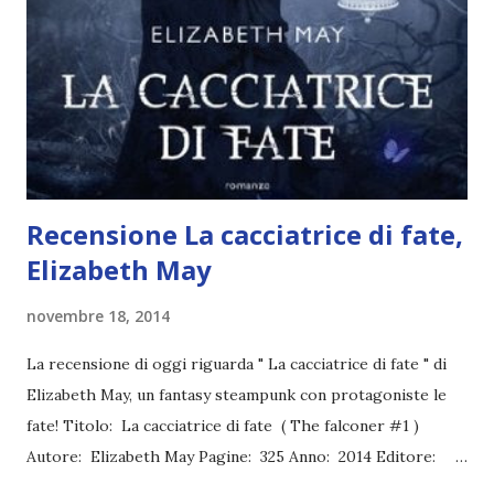
per settimane. Lo stesso vale per Il trono di ghiaccio , che
ho divorato in un solo giorno! Ad ogni modo ho pensato
che potremmo leggere più di un volume della stessa serie,
specie se i libri sono molto scorrevoli e si leggono in un
batter d'occhio...
Recensione La cacciatrice di fate,
Elizabeth May
novembre 18, 2014
La recensione di oggi riguarda " La cacciatrice di fate " di
Elizabeth May, un fantasy steampunk con protagoniste le
fate! Titolo: La cacciatrice di fate ( The falconer #1 )
Autore: Elizabeth May Pagine: 325 Anno: 2014 Editore:
Sperling & Kupfer Lady Aileana non ha paura della notte: è