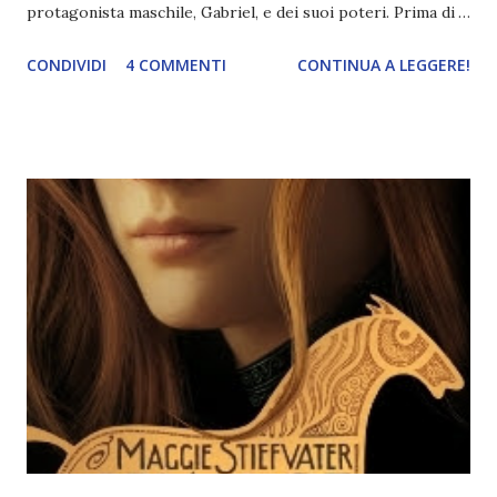
protagonista maschile, Gabriel, e dei suoi poteri. Prima di
passare la parola a Simona vi lascio il calendario con tutte
CONDIVIDI
4 COMMENTI
CONTINUA A LEGGERE!
le tappe del blogtour! :) Tappa #1 | 8 Novembre, La legione
segreta: infinite possibilità su Words of Books Tappa #2 |
11 Novembre, Tecnologia legionaria su L'angolino di Ale
Tappa #3 | 14 Novembre, Legione: colonna sonora di una
saga su Never Say Book Tappa #4 | 17 Novembre,
Protagonisti: River e il volo su Destinazione libri Tappa
#5 | 20 Novembre, Protagonisti: i poteri mentali di Gabriel
su Divoratori di libri Tappa #6 | 23 Novembre, Legione
River: ambientazioni storiche su The Bookshelf Tappa #7 |
26 Novembre, Legione Gabriel: ambientazioni storiche su
Le terroriste della letteratur...