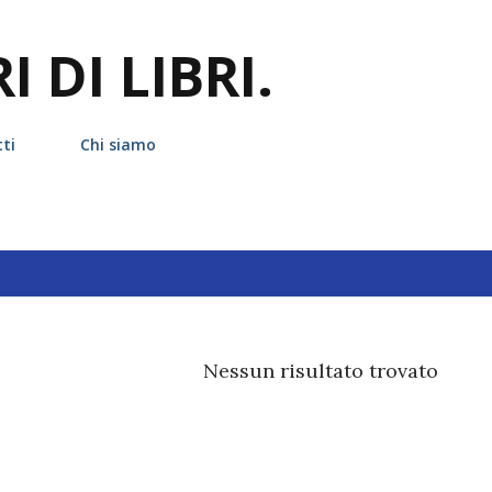
Passa ai contenuti principali
 DI LIBRI.
ti
Chi siamo
hetta
netflix
Nessun risultato trovato