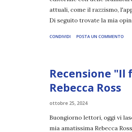
attuali, come il razzismo, l'a
Di seguito trovate la mia opin
Rebecca F. Kuang Anno di pubb
CONDIVIDI
POSTA UN COMMENTO
Pagine: 384 Acquista una cop
giovani scrittrici, sembrano d
laureate insieme e insieme ha
Recensione "Il 
diventata una star mentre di
assiste alla morte dell'amica 
Rebecca Ross
romanzo che l'amica aveva app
ottobre 25, 2024
nessuno sa nulla, e decide di
quel tanto che basta. La stor
Buongiorno lettori, oggi vi las
contributo dei cinesi allo sfo
mia amatissima Rebecca Ross, "