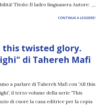
ilità! Titolo: Il ladro linguanera Autore:
trice: Fazi Editore Data di
CONTINUA A LEGGERE!
 Pagine: 480 Traduttore: Donatella Rizzati
costantemente dietro l’angolo, l’onore è
ermettersi.Kinch Na Shannack è debitore
 this twisted glory.
rso la Gilda dei Prenditori, che gli ha
uzione per diventare ladro, insegnandogli,
righi" di Tahereh Mafi
 serrature, scalare muri, usare il coltello,
rappole, nonché qualche piccolo
 nascondersi nel folto della foresta per
amo a parlare di Tahereh Mafi con "All this
 ha imparato contro il primo malcapitato
ighi", il terzo volume della serie "This
zio di cuore la casa editrice per la copia