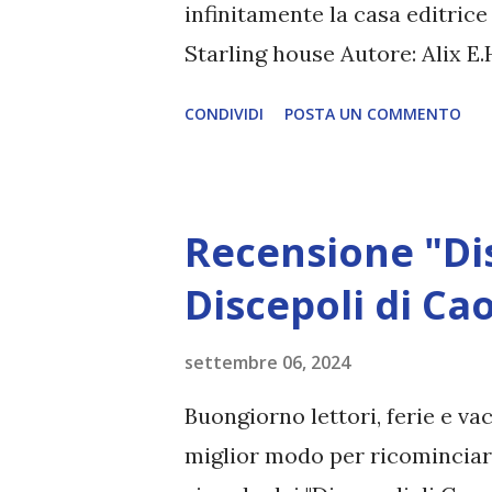
iniziano a scomp...
infinitamente la casa editrice
Starling house Autore: Alix E
settembre 2024 Casa editrice
CONDIVIDI
POSTA UN COMMENTO
Fabula) Pagine: 396 Traduttor
orfana, Opal ha lasciato la 
time, sperando di guadagnare 
Recensione "Dis
Jasper una vita migliore. Una 
luogo celebre solo per due cose
Discepoli di Ca
Starling, autrice del romanz
settembre 06, 2024
scomparsa cent'anni prima las
un'antica dimora nascosta tra 
Buongiorno lettori, ferie e va
meglio ignorare quella casa e 
miglior modo per ricominciar
Arthur Starling. Quas...