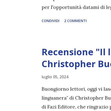
per l'opportunità datami di l
tramite Netgalley! Titolo: Ra
CONDIVIDI
2 COMMENTI
Laura Thalassa Pagine: 416 C
Rossetti Data di pubblicazione
sirena con un enorme problem
Recensione "Il 
passato cupo. Il Mercante di 
desiderio e che elargisce favo
Christopher B
tutti sanno che prima o poi ve
luglio 05, 2024
indossa un braccialetto di pe
un magico riconoscimento di de
Buongiorno lettori, oggi vi las
non vede il Mercante di Segret
linguanera" di Christopher B
di Fazi Editore, che ringrazio 