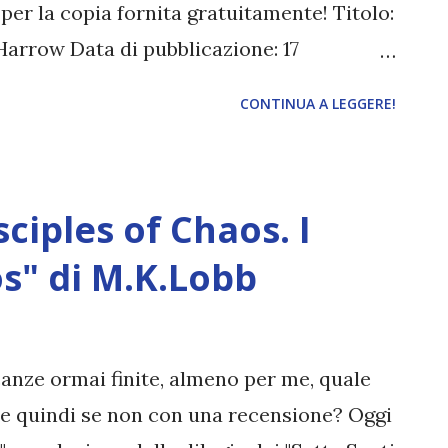
 per la copia fornita gratuitamente! Titolo:
.Harrow Data di pubblicazione: 17
: Mondadori (Oscarvault collana Oscar
CONTINUA A LEGGERE!
e: Alice Casarini e Barbara Ronca "Rimasta
scuola e ora lavora come commessa part
abbastanza per garantire al fratello
ciples of Chaos. I
vita lontano da Eden, nel Kentucky, un
: la sua sfortuna e la scrittrice E.
os" di M.K.Lobb
o Il Sottomondo, misteriosamente
ciando dietro di sé solo chiacchiere e
gli alberi. Tutti concordano su un fatto:
canze ormai finite, almeno per me, quale
il suo bizzarro, misantropo proprietario,
e quindi se non con una recensione? Oggi