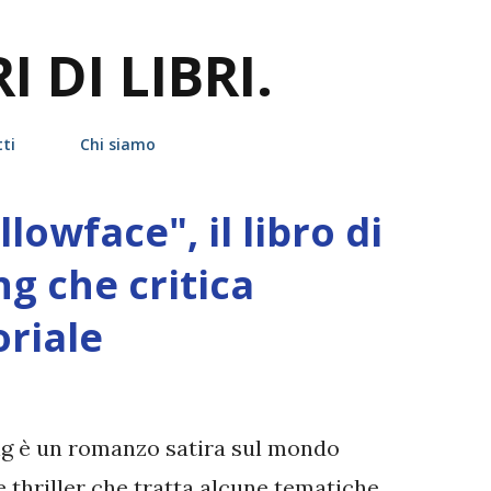
Passa ai contenuti principali
 DI LIBRI.
ti
Chi siamo
owface", il libro di
g che critica
oriale
ng è un romanzo satira sul mondo
e thriller che tratta alcune tematiche