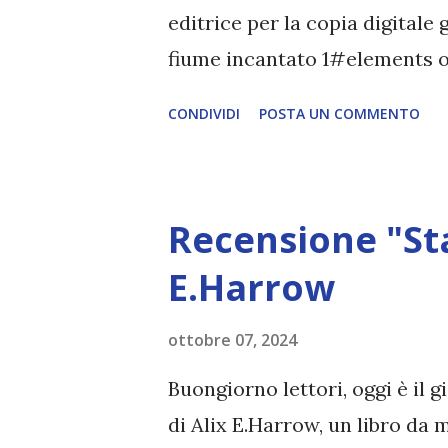
mondiale, merita comunque d.
editrice per la copia digitale 
fiume incantato 1#elements o
pubblicazione: 8 ottobre 2024 
CONDIVIDI
POSTA UN COMMENTO
Traduttore: Stefano Andrea Cr
di magia: le notizie vengono di
diventare resistenti come ar
Recensione "Sta
taglio possono instillare un
però, il territorio è diviso da
E.Harrow
rocce che separa l’Est, domina
ottobre 07, 2024
regnano i Breccan. Sono pass
ha lasciato Cadence per appro
Buongiorno lettori, oggi è il 
sua vita allo studio della mus
di Alix E.Harrow, un libro da