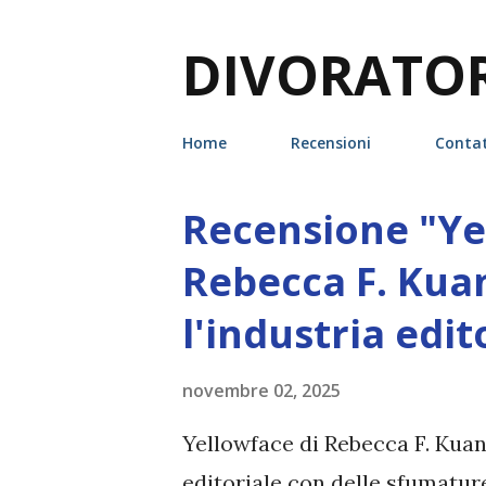
DIVORATORI
Home
Recensioni
Contat
Recensione "Yell
P
o
Rebecca F. Kuan
s
l'industria edit
t
novembre 02, 2025
Yellowface di Rebecca F. Kua
editoriale con delle sfumatur