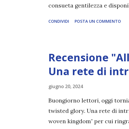
consueta gentilezza e disponib
Christopher Buehlman Casa edi
CONDIVIDI
POSTA UN COMMENTO
pubblicazione: 18 giugno 2024
"In un mondo dove la morte è 
un lusso che pochi possono p
Recensione "All
di una considerevole somma ve
impartito un’impeccabile istr
Una rete di int
tra le altre cose, a scassinare
giugno 20, 2024
raccontare bugie, piazzare t
incantesimo. Decide quindi di
Buongiorno lettori, oggi torni
mettere in pratica quello che
twisted glory. Una rete di intr
che si troverà a passa...
woven kingdom" per cui ringra