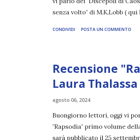
vi parlo dei "Discepoli di Caos
senza volto" di M.K.Lobb ( qui
dalla Fanucci Editore, che ri
CONDIVIDI
POSTA UN COMMENTO
e per la consueta gentilezza! T
Caos (#2 sette santi senza vo
Pagine: 348 Data di pubblicazi
Recensione "Ra
Pettazzoni "Damian Venturi ha
ma sospetta che ci sia un cos
Laura Thalassa
sforza di comportarsi da age
agosto 06, 2024
ineluttabili pensieri oscuri c
il pieno controllo di sé stess
Buongiorno lettori, oggi vi po
vittoriosa. L’assassino di suo 
"Rapsodia" primo volume della
sarà pubblicato il 25 settemb