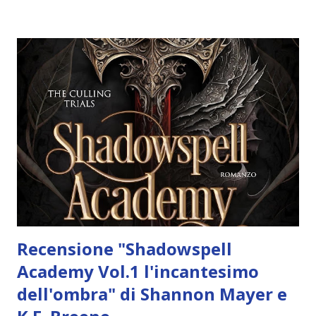
Autore: Rebecca Ross Data di pubblicazione: 7 Maggio 2024
Casa editrice: Fazi Editore Pagine: 512 Traduttore: Stefano
Andrea Cresti "Dopo aver vissuto in prima persona gli
orrori della guerra, Iris è finalmente tornata a casa, ma la
vita lontano dal fronte è tutt’altro che facile: Roman è
disperso e non si hanno sue notizie da settimane, l’esercito
di Dacre continua ad avanzare puntando verso Oath,
mentre i suoi abitanti, ostili e diffidenti nei confronti delle
divinità, sono sempre più inferociti. Quando a Iris e Attie v...
Recensione "Shadowspell
Academy Vol.1 l'incantesimo
dell'ombra" di Shannon Mayer e