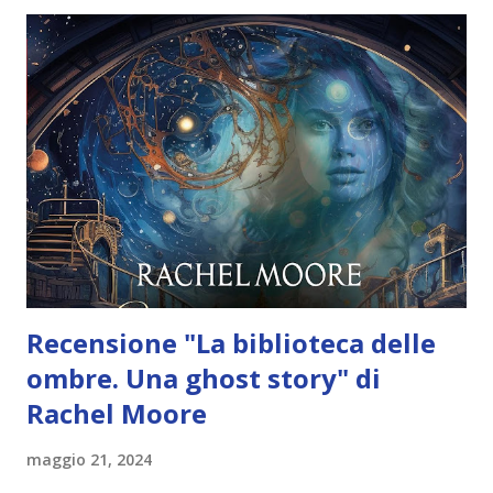
trono Jinn, Alizeh ha ritrovato il suo popolo e forse anche
l’opportunità di liberarlo. Cyrus, il sovrano di Tulan, le ha
offerto il suo regno a patto che lei prima lo sposi e poi lo
uccida. L’oscura reputazione di Cyrus lo precede: il suo
passato sanguinario è noto in ogni angolo del pianeta. Ecco
perché ucciderlo dovrebbe rivelarsi un compito facile,
soprattutto quando accettare la sua offerta significherebbe
avere la strada spianata per compi...
Recensione "La biblioteca delle
ombre. Una ghost story" di
Rachel Moore
maggio 21, 2024