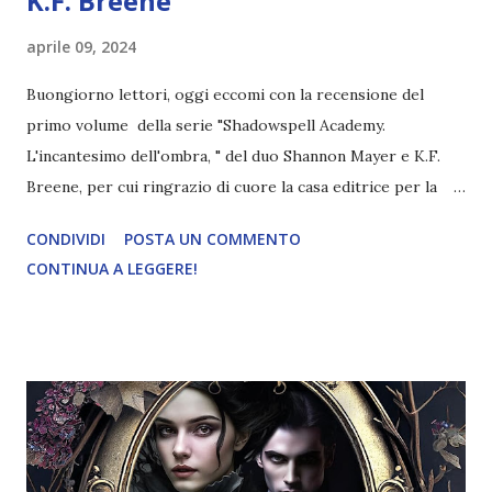
K.F. Breene
aprile 09, 2024
Buongiorno lettori, oggi eccomi con la recensione del
primo volume della serie "Shadowspell Academy.
L'incantesimo dell'ombra, " del duo Shannon Mayer e K.F.
Breene, per cui ringrazio di cuore la casa editrice per la
copia omaggio. Titolo: L'incantesimo dell'ombra.
CONDIVIDI
POSTA UN COMMENTO
#shadowspell academy vol.1 Autore: Shannon Mayer, K.F.
CONTINUA A LEGGERE!
Breene Pagine: 168 Casa editrice: Fanucci Data di
pubblicazione: 22 marzo 2024 Traduttore: Laura Mastroddi
"Il giorno in cui l’uomo più pericoloso che avessi mai
incontrato si è presentato alla nostra fattoria per
consegnarci una condanna a morte sotto forma di invito,
non avevo idea che quelle parole avrebbero potuto
cambiare la mia vita. Mio fratello minore è stato scelto per