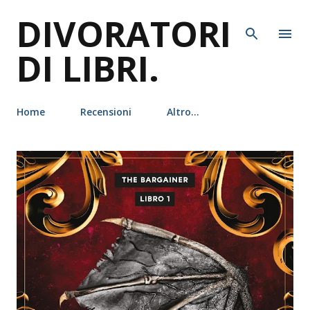
DIVORATORI
Passa ai contenuti principali
DI LIBRI.
Home
Recensioni
Altro…
P
o
s
t