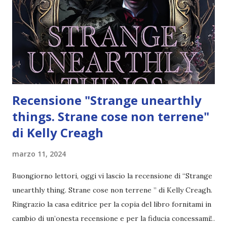
entrare nella prestigiosa e segretissima scuola di magia, la
Shadowspell Academy, nascosta tra le pieghe del nostro
mondo. È un luogo così insidioso che nessuno garantisce
che una volta entrato ne uscirai vivo. Se dovesse rifiutarsi,
la nostra intera famiglia verr...
Recensione "Strange unearthly
things. Strane cose non terrene"
di Kelly Creagh
marzo 11, 2024
Buongiorno lettori, oggi vi lascio la recensione di “Strange
unearthly thing. Strane cose non terrene ” di Kelly Creagh.
Ringrazio la casa editrice per la copia del libro fornitami in
cambio di un’onesta recensione e per la fiducia concessami!