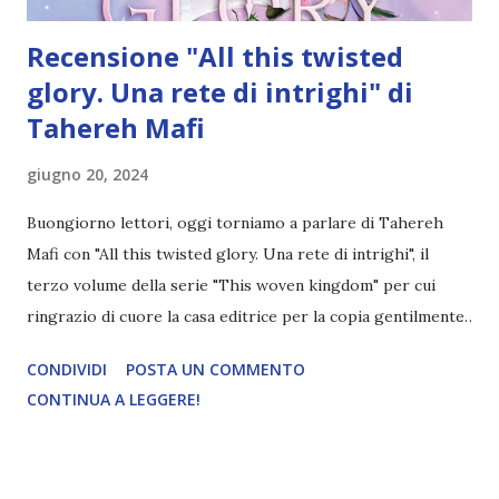
Recensione "All this twisted
glory. Una rete di intrighi" di
Tahereh Mafi
giugno 20, 2024
Buongiorno lettori, oggi torniamo a parlare di Tahereh
Mafi con "All this twisted glory. Una rete di intrighi", il
terzo volume della serie "This woven kingdom" per cui
ringrazio di cuore la casa editrice per la copia gentilmente
concessa! Qui troverete la mia recensione del primo libro
CONDIVIDI
POSTA UN COMMENTO
della serie! Titolo: All this twisted glory. Una rete di
CONTINUA A LEGGERE!
intrighi #3 this woven kingdom Autore: Tahereh Mafi Casa
editrice: Fanucci Pagine: 300 Traduttore: Bianca Giolitti
Data di pubblicazione: 10 maggio 2024 "In qualità di erede al