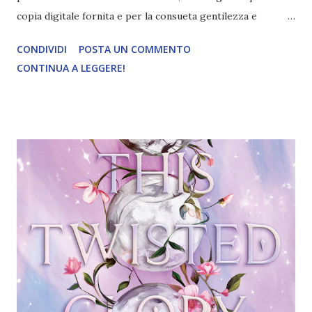
copia digitale fornita e per la consueta gentilezza e
disponibilità! Titolo: Il ladro linguanera Autore:
CONDIVIDI
POSTA UN COMMENTO
Christopher Buehlman Casa editrice: Fazi Editore Data di
CONTINUA A LEGGERE!
pubblicazione: 18 giugno 2024 Pagine: 480 Traduttore:
Donatella Rizzati "In un mondo dove la morte è
costantemente dietro l’angolo, l’onore è un lusso che pochi
possono permettersi.Kinch Na Shannack è debitore di una
considerevole somma verso la Gilda dei Prenditori, che gli
ha impartito un’impeccabile istruzione per diventare ladro,
insegnandogli, tra le altre cose, a scassinare serrature,
scalare muri, usare il coltello, raccontare bugie, piazzare
trappole, nonché qualche piccolo incantesimo. Decide
quindi di nascondersi nel folto della foresta per mettere in
pratica quello che ha imparato contro il primo malcapitato
che si troverà a passa...