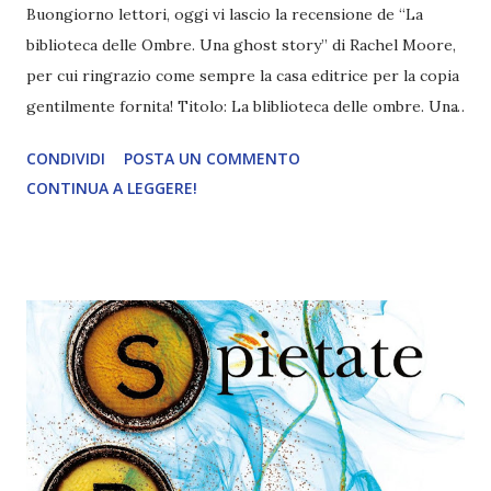
Buongiorno lettori, oggi vi lascio la recensione de “La
biblioteca delle Ombre. Una ghost story” di Rachel Moore,
per cui ringrazio come sempre la casa editrice per la copia
gentilmente fornita! Titolo: La bliblioteca delle ombre. Una
ghost story Autore: Rachel Moore Traduttore: Aurora
CONDIVIDI
POSTA UN COMMENTO
dell'Oro Editore: Fanucci Data di pubblicazione: 19 aprile
CONTINUA A LEGGERE!
2024 Pagine: 276 "Radcliffe Prep è la terza scuola più
infestata del Paese, dove la scomparsa di uno studente non
è cosa rara e nessuno osa restare in biblioteca dopo il
tramonto. Este Logano si iscrive con la speranza di
ritrovare il padre morto. Non letteralmente, ovvio, ma
frequentare la sua stessa scuola sembra essere la migliore
speranza di capire chi fosse. Qui incontra Mateo, che, a
quanto pare, è un fantasma a tutti gli effetti. E per di più
uno di quelli fastidiosi e irritanti da morire. Quando
coinvolge Este nel furto di un libro raro dalla torre segreta