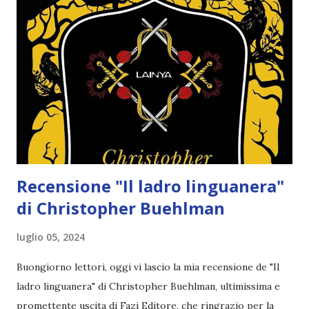
passato cupo. Il Mercante di Segreti è colui che può
avverare ogni desiderio e che elargisce favori, ma il prezzo
da pagare è esorbitante. E tutti sanno che prima o poi
verrà a riscuotere. Da sette anni, Callie indossa un
braccialetto di perle nere, ciascuna delle quali rappresenta
un magico riconoscimento di debito per i favori richiesti.
Da sette anni non vede il Mercante di Segreti, che l’ha
abbandonata e...
Recensione "Il ladro linguanera"
di Christopher Buehlman
luglio 05, 2024
Buongiorno lettori, oggi vi lascio la mia recensione de "Il
ladro linguanera" di Christopher Buehlman, ultimissima e
promettente uscita di Fazi Editore, che ringrazio per la