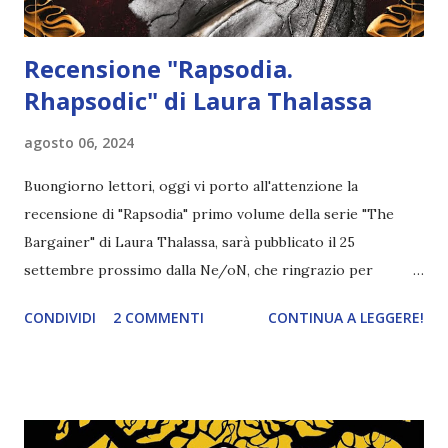
Recensione "Rapsodia.
Rhapsodic" di Laura Thalassa
agosto 06, 2024
Buongiorno lettori, oggi vi porto all'attenzione la
recensione di "Rapsodia" primo volume della serie "The
Bargainer" di Laura Thalassa, sarà pubblicato il 25
settembre prossimo dalla Ne/oN, che ringrazio per
l'opportunità datami di leggere in super anteprima la copia
CONDIVIDI
2 COMMENTI
CONTINUA A LEGGERE!
ARC tramite Netgalley! Titolo: Rapsodia. Rhapsodic #1 the
bargainer Autore: Laura Thalassa Pagine: 416 Casa editrice:
Ne/oN Traduttore: Daniela Rossetti Data di pubblicazione:
25 settembre 2024 "Callypso Lillis è una sirena con un
enorme problema le cui radici affondano profonde in un