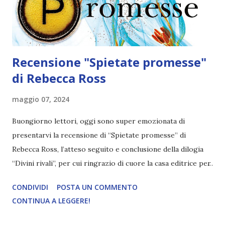
della biblioteca per poi sparire, lei dovrà rintracciarlo per
non essere e...
Recensione "Spietate promesse"
di Rebecca Ross
maggio 07, 2024
Buongiorno lettori, oggi sono super emozionata di
presentarvi la recensione di “Spietate promesse” di
Rebecca Ross, l’atteso seguito e conclusione della dilogia
“Divini rivali”, per cui ringrazio di cuore la casa editrice per
la copia digitale fornita in anteprima! Vi avverto, per chi
CONDIVIDI
POSTA UN COMMENTO
non ha letto il primo libro ci saranno inevitabilmente degli
CONTINUA A LEGGERE!
spoiler sulla sua fine! Qui la recensione di Divini rivali!
Titolo: Spietate promesse (#2 letters of enchantment)